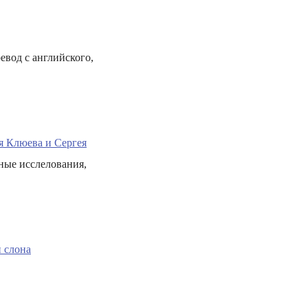
евод с английского,
я Клюева и Сергея
ные исслелования,
 слона