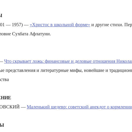
Ы
01 — 1957) —
«Христос в школьной форме»
и другие стихи. Пер
ловие Сухбата Афлатуни.
 —
Что скрывает ложь: финансовые и деловые отношения Никола
е представления и литературные мифы, новейшие и традицион
ства
ЕНИЕ
КОВСКИЙ —
Маленький шедевр: советский анекдот о кормлении
РЫ