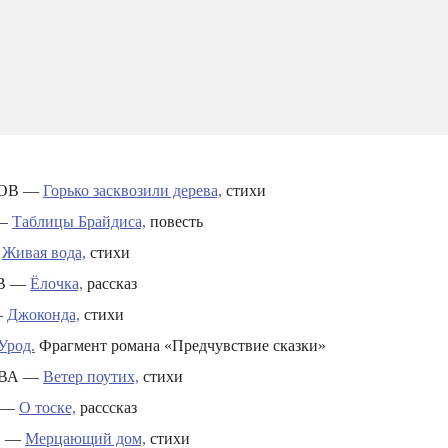
ОВ —
Горько засквозили дерева,
стихи
 —
Таблицы Брайдиса,
повесть
—
Живая вода,
стихи
В —
Ёлочка,
рассказ
—
Джоконда,
стихи
Урод.
Фрагмент романа «Предчувствие сказки»
ЕВА —
Ветер поутих,
стихи
 —
О тоске,
расссказ
В —
Мерцающий дом,
стихи