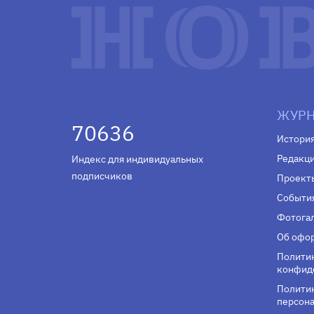
ЖУРН
70636
Истори
Редакц
Индекс для индивидуальных
подписчиков
Проект
Событи
Фотога
Об офор
Полити
конфид
Политик
персона