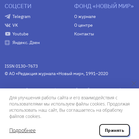
СОЦСЕТИ
ФОНД «НОВЫЙ МИР»
Telegram
О журнале
VK
О центре
Youtube
Контакты
Яндекс. Дзен
ISSN 0130–7673
© АО «Редакция журнала «Новый мир», 1991–2020
Свидетельство Федеральной службы по надзору в сфере
связи, информационных технологий и массовых
Для улучшения работы сайта и его взаимодействия с
коммуникаций
средства массовой информации
пользователями мы используем файлы cookies. Продолжая
(Роскомнадзор)
ПИ № Фс 77-75754 от 13 июня 2019 г.
использовать наш сайт, Вы соглашаетесь на обработку
файлов cookies.
Дизайн — Рустам Габбасов.
Шрифты — Zhivago Display и IBM Plex Sans.
Подробнее
Принять
Разработка сайта — ООО «Инфодизайн»
, 2020.