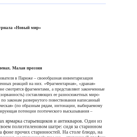
журнала «Новый мир»
ленах. Малая проэзия
ователя в Париже – своеобразная инвентаризация
енных реакций на них. «Фрагментарная», «драная»
 не смотрятся фрагментами, а представляют законченные
азорванность) составляющих ее разносюжетных миро-
 по законам развернутого повествования написанный
ическая» (по образным рядам, интонации, выбираемому
рирующая потенции поэтического высказывания –
ах ярмарка старьевщиков и антикваров.
Один из
своем полиэтиленовом шатре: сидя за старинном
на фоне прочих старинностей. На столе блюдо, на