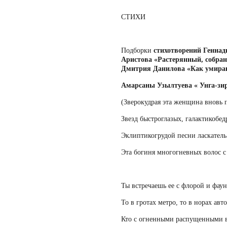
СТИХИ
Подборки
стихотворений Геннад
Аристова «Растерянный, собра
Дмитрия Данилова «Ка
Амарсаны Узылтуева « Унга-зи
(Зверокудрая эта женщина вновь 
Звезд быстроглазых, галактикобед
Эклиптикогрудой песни ласкатель
Эта богиня многогневных волос с
Ты встречаешь ее с флорой и фау
То в гротах метро, то в норах авт
Кто с огненными распущенными 