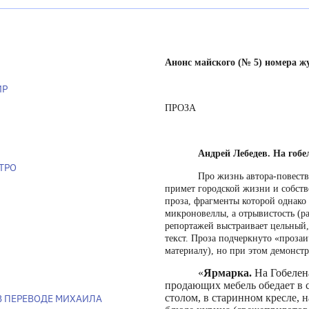
Анонс майского (№ 5) номера 
ИР
ПРОЗА
Андрей Лебедев. На гобе
ТРО
Про жизнь автора-повеств
примет городской жизни и собств
проза, фрагменты которой однако
микроновеллы, а отрывистость (р
репортажей выстраивает цельный,
текст. Проза подчеркнуто «проза
материалу), но при этом демонст
«
Ярмарка.
На Гобелен
продающих мебель обедает в 
столом, в старинном кресле, 
 В ПЕРЕВОДЕ МИХАИЛА