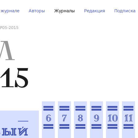
 журнале
Авторы
Журналы
Редакция
Подписка
№05-2015
Л
15
6
7
8
9
10
11