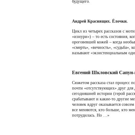
будущего.
Андрей Краснящих. Ёлочки.
Цикл из четырех рассказов с мот
«изнури») – то есть состояния, 
ороговевшей кожей – когда необы
«смерть», «вечность», «судьба», 
называют «экзистенциальным оди
Евгений Шкловский Сапун-
Сюжетом рассказа стал процесс п
почти «отсутствующих» друг для д
сегодняшней истории (герой расск
срабатывают и какие-то другие м
человек вдруг оказывается совсем
все меняются, кто больше, кто ме
потрудилась. Но …»