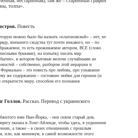
ленная, нестаринная); там же – старинный графин
ны, толпа».
остров.
Повесть
оторую можно было бы назвать «платоновской» – нет, не
ряду, внешнего сходства тут почти никакого, но – по
ображаемое, то есть проживаемое автором, ВСЕ (слово
рописными буквами); на попытку писать мир
«бытие», в котором бытовые мелочи случайными не
нностей – собственно, разбором этой иерархии и
 Формально – это повесть про любовь, про узнавание
му же содержанию – состояние любви для героини (и
м открытости миру, способом его познания.
г Голлов.
Рассказ. Перевод с украинского
обжитого ими Нью-Йорка, - они сняли старый дом,
ерегу океана в Лонг-Айленде, чтобы здесь, в уединении
ениях, а также – в своих отношениях с прошлым
м, или, как минимум, в самой возможности этого