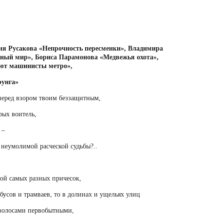
ия Русакова «Непрочность пересменки», Владимира
нный мир», Бориса Парамонова «Медвежья охота»,
к умирают машинисты метро»,
рунга»
перед взором твоим беззащитным,
рых воитель,
 –
 неумолимой расческой судьбы?..
ной самых разных причесок,
обусов и трамваев, то в долинах и ущельях улиц
волосами первобытными,