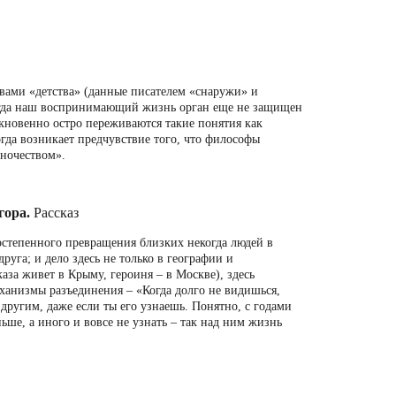
ивами «детства» (данные писателем «снаружи» и
когда наш воспринимающий жизнь орган еще не защищен
кновенно остро переживаются такие понятия как
когда возникает предчувствие того, что философы
ночеством».
гора.
Рассказ
остепенного превращения близких некогда людей в
руга; и дело здесь не только в географии и
аза живет в Крыму, героиня – в Москве), здесь
еханизмы разъединения – «Когда долго не видишься,
 другим, даже если ты его узнаешь. Понятно, с годами
ньше, а иного и вовсе не узнать – так над ним жизнь