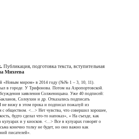
.
Публикация, подготовка текста, вступительная
ла Михеева
 «Новым миром» в 2014 году (№№ 1 – 3, 10, 11).
 Был в городе. У Трифонова. Потом на Аэропортовской.
обсуждения заявления Солженицына. Уже 40 подписей:
Бакланов, Солоухин и др. Отказались подписать
 не вижу в этом прока и подписал пожалуй из
с обществом. <...> Нет чувства, что совершил хорошее,
ость, будто сделал что-то напоказ», « На съезде, как
 кулуарах и у киосков. <...> Все в кулуарах говорят о
ьма конечно толку не будет, но оно важно как
ний писателей».