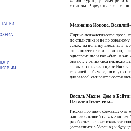
блюде курица (свежеприготов
с вином. В двух шагах – маши
ИЗНАНКИ
Марианна Ионова. Василий-
НОЗЕМА
Лирико-психологическая проза, к
по стилистике и не по образному 
замаху на попытку вместить в из
это в повести так и написано, п
одновременно и как «быт» и как 
бывают; у бытия своя иерархия це
ИВЛИ
занимается в своей прозе Ионова.
ЮЧКОВЫМ
героиней любимого, по внутренне
для автора) становится состояние
Василь Махно. Дом в Бейтин
Натальи
Бельченко.
Рассказ про пару, сбежавшую из 
одиноко стоящий на каменистом б
разобраться в своих взаимоотнош
(оставшимся в Украине) и будуще