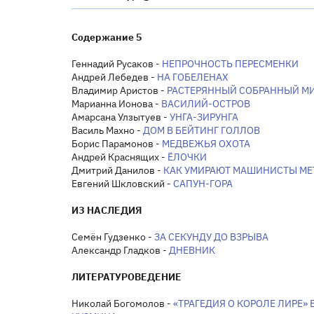
Содержание 5
Геннадий Русаков -
НЕПРОЧНОСТЬ ПЕРЕСМЕНКИ
Андрей Лебедев -
НА ГОБЕЛЕНАХ
Владимир Аристов -
РАСТЕРЯННЫЙ СОБРАННЫЙ М
Марианна Ионова -
ВАСИЛИЙ-ОСТРОВ
Амарсана Улзытуев -
УНГА-ЗИРУНГА
Василь Махно -
ДОМ В БЕЙТИНГ ГОЛЛОВ
Борис Парамонов -
МЕДВЕЖЬЯ ОХОТА
Андрей Краснящих -
ЁЛОЧКИ
Дмитрий Данилов -
КАК УМИРАЮТ МАШИНИСТЫ МЕ
Евгений Шкловский -
САПУН-ГОРА
ИЗ НАСЛЕДИЯ
Семён Гудзенко -
ЗА СЕКУНДУ ДО ВЗРЫВА
Александр Гладков -
ДНЕВНИК
ЛИТЕРАТУРОВЕДЕНИЕ
Николай Богомолов -
«ТРАГЕДИЯ О КОРОЛЕ ЛИРЕ»