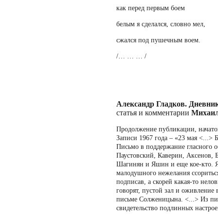
как перед первым боем
белым я сделался, словно мел,
сжался под пушечным воем.
/… … … /
Александр Гладков. Дневник
статья и комментарии
Михаи
Продолжение публикации, начатой
Записи 1967 года – «23 мая <...>
Письмо в поддержание гласного 
Паустовский, Каверин, Аксенов, 
Шагинян и Яшин и еще кое-кто. Я
малодушного нежелания ссориться 
подписав, а скорей какая-то неловк
говорят, пустой зал и оживление в
письме Солженицына. <...> Из пис
свидетельство подлинных настрое