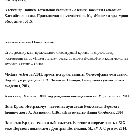
Александр Чанцев. Тотальная каспиана - о книге: Василий Голованов.
Каспийская книга. Приглашение к путешествию. М., «Новое литературное
обозрение», 2015.
Книжная полка Ольги Балла
Свою десятку книг представляет литературный критик и искусствовед,
постоянный автор «Нового мира», редактор отдела философии и культурологии
журнала «Знание – Сила».
Mixtura verborum’2013: время, история, память. Философский ежегодник.
Под общей редакцией С. А. Лишаева. Самара, Самарская гуманитарная
академия, 2014;
Александр Марков. 1980: год рождения повседневности. М., «Европа», 2014;
Дени Крузе. Нострадамус: исцеление душ эпохи Ренессанса. Перевод с
французского А. Захаревич. СПб., «Издательство Ивана Лимбаха», 2014;
Джонатан Крэри. Техники наблюдателя. Видение и современность в XIX
веке. Перевод с английского Дмитрия Потемкина. М., «V-A-C press», 2014;