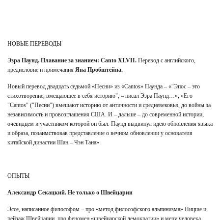
НОВЫЕ ПЕРЕВОДЫ
Эзра Паунд. Плавание за знанием: Canto XLVII.
Перевод с английского,
предисловие и примечания
Яна Пробштейна.
Новый перевод двадцать седьмой «Песни» из «Cantos» Паунда – «"Эпос – это
стихотворение, вмещающее в себя историю", – писал Эзра Паунд…», «Его
"Cantos" ("Песни") вмещают историю от античности и средневековья, до войны за
независимость и провозглашения США. И – дальше – до современной истории,
очевидцем и участником которой он был. Паунд выдвинул идею обновления языка
и образа, позаимствовав представление о вечном обновлении у основателя
китайской династии Шан – Чэн Тана»
ОПЫТЫ
Александр Секацкий. Не только о Швейцарии
Эссе, написанное философом – про «метод философского альпинизма» Ницше и
пейзаж Швейцарии, про феномен «швейцарской демократии» и меру человека