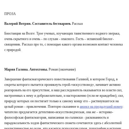
ПРОЗА
Валерий Вотрин. Составитель бестиариев.
Рассказ
Биостанция на Волге. Трое ученых, изучающих таинственного водного зверька,
очень скрытного и очень – по слухам - опасного. Гость – испанский биолог-
священник. Рассказ про то, с помощью какого органа возможен контакт человека
с природой.
Мария Галина. Автохтоны.
Роман (окончание)
Завершение фантасмагорического повествования Галиной, в котором Город, в
секреты которого пытается проникнуть герой-«искусствовед», начинает активно
реагировать на его присутствие, и наш расследователь оказывается во власти сил,
настроенных к нему и доброжелательно, и настороженно (если не враждебно); сил,
природу которых он постигает только к самому концу его – растянувшегося на
целый роман – приключения. Повторю сказанное в
анонсе на предыдущий номер
:
читателю предлагается детективно-искусствоведческая, она же – историко-
философская фантасмагория, написанная по-галински - раскованность и
парадоксальность ходов фантастического сюжета сочетаются здесь с абсолютной
реалистичностью во всем, что касается психологии героя, топографии и истории