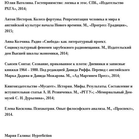
Юлия Ватолина. Гостеприимство: логика и этос. СПб., «Издательство
РХГА», 2014;
Антон Нестеров. Колесо фортуны. Репрезентация человека и мира в
английской культуре начала Нового времени. М., «Прогресс-Традиция»,
2015;
Анна Колчина. Радио «Свобода» как литературный проект.
Социокультурный феномен зарубежного радиовещания. М., Издательский
дом Высшей школы экономики, 2014;
Сьюзен Сонтаг. Сознание, прикованное к плоти: Дневники и записные
книжки 1964 – 1980. Под редакцией Давида Риффа. Перевод с английского
Марка Дадяна и Давида Можарова. М., «Ад Маргинем Пресс», 2014;
Книгоиздательство «Мусагет». История. Мифы. Результаты. Составление и
вступительная статья А. И. Резниченко. М., «РГГУ»; «Мемориальный Дом-
музей С. Н. Дурылина», 2014;
Елена Косилова. Психиатрия. Опыт философского анализа. М., «Проспект»,
2014.
Мария Галина: Hyperfiction