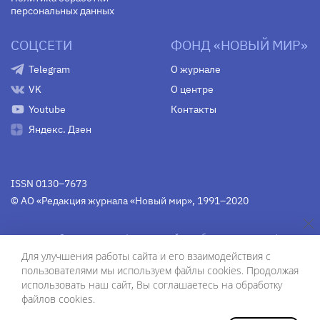
персональных данных
СОЦСЕТИ
ФОНД «НОВЫЙ МИР»
Telegram
О журнале
VK
О центре
Youtube
Контакты
Яндекс. Дзен
ISSN 0130–7673
© АО «Редакция журнала «Новый мир», 1991–2020
Свидетельство Федеральной службы по надзору в сфере
связи, информационных технологий и массовых
Для улучшения работы сайта и его взаимодействия с
коммуникаций
средства массовой информации
пользователями мы используем файлы cookies. Продолжая
(Роскомнадзор)
ПИ № Фс 77-75754 от 13 июня 2019 г.
использовать наш сайт, Вы соглашаетесь на обработку
файлов cookies.
Дизайн — Рустам Габбасов.