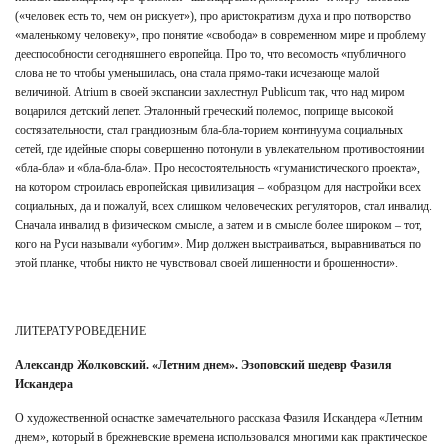
(«человек есть то, чем он рискует»), про аристократизм духа и про потворство
«маленькому человеку», про понятие «свобода» в современном мире и проблему
дееспособности сегодняшнего европейца. Про то, что весомость «публичного
слова не то чтобы уменьшилась, она стала прямо-таки исчезающе малой
величиной. Atrium в своей экспансии захлестнул Publicum так, что над миром
воцарился детский лепет. Эталонный греческий полемос, поприще высокой
состязательности, стал грандиозным бла-бла-торием континуума социальных
сетей, где идейные споры совершенно потонули в увлекательном противостоянии
«бла-бла» и «бла-бла-бла». Про несостоятельность «гуманистического проекта»,
на котором строилась европейская цивилизация – «образцом для настройки всех
социальных, да и пожалуй, всех слишком человеческих регуляторов, стал инвалид.
Сначала инвалид в физическом смысле, а затем и в смысле более широком – тот,
кого на Руси называли «убогим». Мир должен выстраиваться, выравниваться по
этой планке, чтобы никто не чувствовал своей лишенности и брошенности».
ЛИТЕРАТУРОВЕДЕНИЕ
Александр Жолковский. «Летним днем». Эзоповский шедевр Фазиля
Искандера
О художественной оснастке замечательного рассказа Фазиля Искандера «Летним
днем», который в брежневские времена использовался многими как практическое