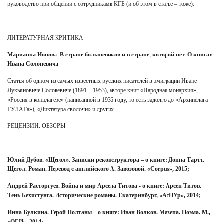
руководство при общении с сотрудниками КГБ (и об этом в статье – тоже).
ЛИТЕРАТУРНАЯ КРИТИКА
Марианна Ионова. В стране большевиков и в стране, которой нет. О книгах
Ивана Солоневича
Статья об одном из самых известных русских писателей в эмиграции Иване
Лукьяновиче Солоневиче (1891 – 1953), авторе книг «Народная монархия»,
«Россия в концлагере» (написанной в 1936 году, то есть задолго до «Архипелага
ГУЛАГа»), «Диктатура сволочи» и других.
РЕЦЕНЗИИ. ОБЗОРЫ
Юлий Дубов. «Щегол». Записки реконструктора – о книге: Донна Тартт.
Щегол. Роман. Перевод с английского А. Завозовой. «Corpus», 2015;
Андрей Расторгуев. Война и мир Арсена Титова - о книге: Арсен Титов.
Тень Бехистунга. Исторические романы. Екатеринбург, «АсПУр», 2014;
Инна Булкина. Герой Полтавы – о книге: Иван Волков. Мазепа. Поэма. М.,
«ОГИ», 2014;