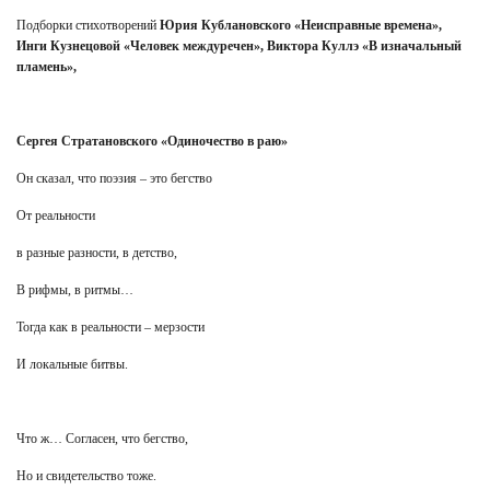
Подборки стихотворений
Юрия Кублановского «Неисправные времена»,
Инги Кузнецовой «Человек междуречен», Виктора Куллэ «В изначальный
пламень»,
Сергея Стратановского «Одиночество в раю»
Он сказал, что поэзия – это бегство
От реальности
в разные разности, в детство,
В рифмы, в ритмы…
Тогда как в реальности – мерзости
И локальные битвы.
Что ж… Согласен, что бегство,
Но и свидетельство тоже.