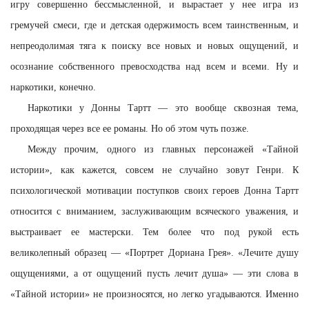
игру совершенно бессмысленной, и вырастает у нее игра из
гремучей смеси, где и детская одержимость всем таинственным, и
непреодолимая тяга к поиску все новых и новых ощущений, и
осознание собственного превосходства над всем и всеми. Ну и
наркотики, конечно.
Наркотики у Донны Тартт — это вообще сквозная тема,
проходящая через все ее романы. Но об этом чуть позже.
Между прочим, одного из главных персонажей «Тайной
истории», как кажется, совсем не случайно зовут Генри. К
психологической мотивации поступков своих героев Донна Тартт
относится с вниманием, заслуживающим всяческого уважения, и
выстраивает ее мастерски. Тем более что под рукой есть
великолепный образец — «Портрет Дориана Грея». «Лечите душу
ощущениями, а от ощущений пусть лечит душа» — эти слова в
«Тайной истории» не произносятся, но легко угадываются. Именно