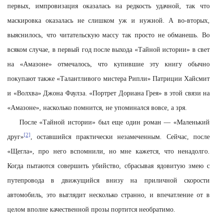
первых, импровизация оказалась на редкость удачной, так что
маскировка оказалась не слишком уж и нужной. А во-вторых,
выяснилось, что читательскую массу так просто не обманешь. Во
всяком случае, в первый год после выхода «Тайной истории» в свет
на «Амазоне» отмечалось, что купившие эту книгу обычно
покупают также «Талантливого мистера Рипли» Патриции Хайсмит
и «Волхва» Джона Фаулза. «Портрет Дориана Грея» в этой связи на
«Амазоне», насколько помнится, не упоминался вовсе, а зря.
После «Тайной истории» был еще один роман — «Маленький
[2]
друг»
, оставшийся практически незамеченным. Сейчас, после
«Щегла», про него вспомнили, но мне кажется, что ненадолго.
Когда пытаются совершить убийство, сбрасывая ядовитую змею с
путепровода в движущийся внизу на приличной скорости
автомобиль, это выглядит несколько странно, и впечатление от в
целом вполне качественной прозы портится необратимо.