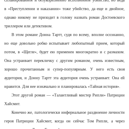
спланированное и безукоризненно исполненное убийство, но ведь
в «Преступлении и наказании» тоже убийство, да еще и двойное,
однако никому не приходит в голову назвать роман Достоевского
триллером или детективом.
В этом романе Донна Тартт, судя по всему, вполне осознанно,
но еще довольно робко испытывает любопытный прием, который
потом, в «Щегле», будет ею применен многократно и с размахом.
Она устраивает перекличку с другим романом, очень известным,
хорошо прочитанным и супер-популярным. У него есть своя
аудитория, и Донну Тартт эта аудитория очень устраивает. Она ей
нравится. Для нее изначально и планировалась «Тайная история».
Этот другой роман — «Талантливый мистер Рипли» Патриции
Хайсмит.
Конечно же, патологически инфернальное раздвоение личности
героя Патриции Хайсмит, когда он сейчас Том Рипли, а через