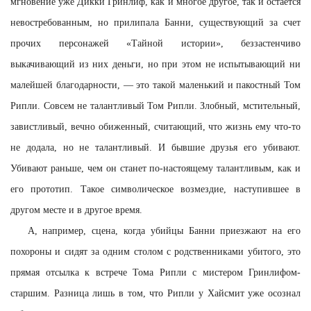
мгновение уже Дикки Гринлиф, как и многое другое, так и остается
невостребованным, но прилипала Банни, существующий за счет
прочих персонажей «Тайной истории», беззастенчиво
выкачивающий из них деньги, но при этом не испытывающий ни
малейшей благодарности, — это такой маленький и пакостный Том
Рипли. Совсем не талантливый Том Рипли. Злобный, мстительный,
завистливый, вечно обиженный, считающий, что жизнь ему что-то
не додала, но не талантливый. И бывшие друзья его убивают.
Убивают раньше, чем он станет по-настоящему талантливым, как и
его прототип. Такое символическое возмездие, наступившее в
другом месте и в другое время.
А, например, сцена, когда убийцы Банни приезжают на его
похороны и сидят за одним столом с родственниками убитого, это
прямая отсылка к встрече Тома Рипли с мистером Гринлифом-
старшим. Разница лишь в том, что Рипли у Хайсмит уже осознал