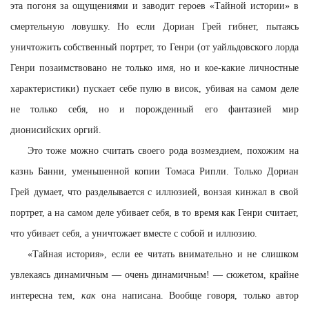
эта погоня за ощущениями и заводит героев «Тайной истории» в
смертельную ловушку. Но если Дориан Грей гибнет, пытаясь
уничтожить собственный портрет, то Генри (от уайльдовского лорда
Генри позаимствовано не только имя, но и кое-какие личностные
характеристики) пускает себе пулю в висок, убивая на самом деле
не только себя, но и порожденный его фантазией мир
дионисийских оргий.
Это тоже можно считать своего рода возмездием, похожим на
казнь Банни, уменьшенной копии Томаса Рипли. Только Дориан
Грей думает, что разделывается с иллюзией, вонзая кинжал в свой
портрет, а на самом деле убивает себя, в то время как Генри считает,
что убивает себя, а уничтожает вместе с собой и иллюзию.
«Тайная история», если ее читать внимательно и не слишком
увлекаясь динамичным — очень динамичным! — сюжетом, крайне
интересна тем,
как
она написана. Вообще говоря, только автор