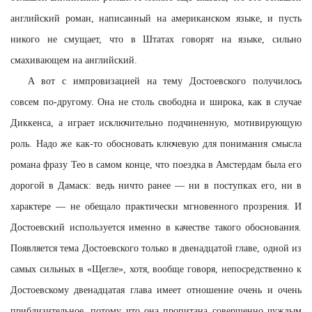
английский роман, написанный на американском языке, и пусть
никого не смущает, что в Штатах говорят на языке, сильно
смахивающем на английский.
А вот с импровизацией на тему Достоевского получилось
совсем по-другому. Она не столь свободна и широка, как в случае
Диккенса, а играет исключительно подчиненную, мотивирующую
роль. Надо же как-то обосновать ключевую для понимания смысла
романа фразу Тео в самом конце, что поездка в Амстердам была его
дорогой в Дамаск: ведь ничто ранее — ни в поступках его, ни в
характере — не обещало практически мгновенного прозрения. И
Достоевский используется именно в качестве такого обоснования.
Появляется тема Достоевского только в двенадцатой главе, одной из
самых сильных в «Щегле», хотя, вообще говоря, непосредственно к
Достоевскому двенадцатая глава имеет отношение очень и очень
приблизительное, потому что она пропитана совершенно чуждым