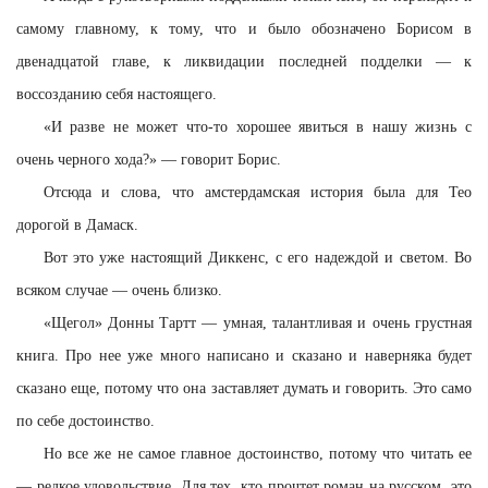
самому главному, к тому, что и было обозначено Борисом в
двенадцатой главе, к ликвидации последней подделки — к
воссозданию себя настоящего.
«И разве не может что-то хорошее явиться в нашу жизнь с
очень черного хода?» — говорит Борис.
Отсюда и слова, что амстердамская история была для Тео
дорогой в Дамаск.
Вот это уже настоящий Диккенс, с его надеждой и светом. Во
всяком случае — очень близко.
«Щегол» Донны Тартт — умная, талантливая и очень грустная
книга. Про нее уже много написано и сказано и наверняка будет
сказано еще, потому что она заставляет думать и говорить. Это само
по себе достоинство.
Но все же не самое главное достоинство, потому что читать ее
— редкое удовольствие. Для тех, кто прочтет роман на русском, это