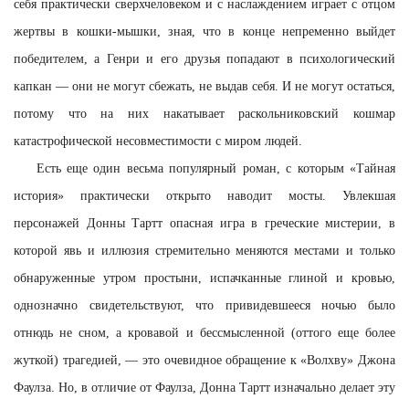
себя практически сверхчеловеком и с наслаждением играет с отцом
жертвы в кошки-мышки, зная, что в конце непременно выйдет
победителем, а Генри и его друзья попадают в психологический
капкан — они не могут сбежать, не выдав себя. И не могут остаться,
потому что на них накатывает раскольниковский кошмар
катастрофической несовместимости с миром людей.
Есть еще один весьма популярный роман, с которым «Тайная
история» практически открыто наводит мосты. Увлекшая
персонажей Донны Тартт опасная игра в греческие мистерии, в
которой явь и иллюзия стремительно меняются местами и только
обнаруженные утром простыни, испачканные глиной и кровью,
однозначно свидетельствуют, что привидевшееся ночью было
отнюдь не сном, а кровавой и бессмысленной (оттого еще более
жуткой) трагедией, — это очевидное обращение к «Волхву» Джона
Фаулза. Но, в отличие от Фаулза, Донна Тартт изначально делает эту