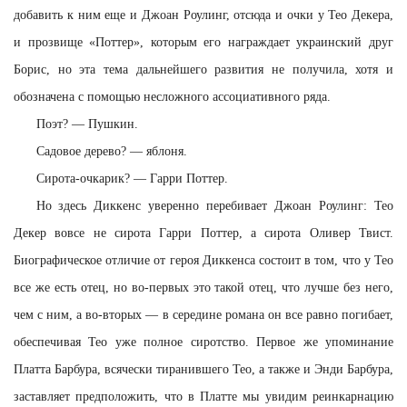
добавить к ним еще и Джоан Роулинг, отсюда и очки у Тео Декера,
и прозвище «Поттер», которым его награждает украинский друг
Борис, но эта тема дальнейшего развития не получила, хотя и
обозначена с помощью несложного ассоциативного ряда.
Поэт? — Пушкин.
Садовое дерево? — яблоня.
Сирота-очкарик? — Гарри Поттер.
Но здесь Диккенс уверенно перебивает Джоан Роулинг: Тео
Декер вовсе не сирота Гарри Поттер, а сирота Оливер Твист.
Биографическое отличие от героя Диккенса состоит в том, что у Тео
все же есть отец, но во-первых это такой отец, что лучше без него,
чем с ним, а во-вторых — в середине романа он все равно погибает,
обеспечивая Тео уже полное сиротство. Первое же упоминание
Платта Барбура, всячески тиранившего Тео, а также и Энди Барбура,
заставляет предположить, что в Платте мы увидим реинкарнацию