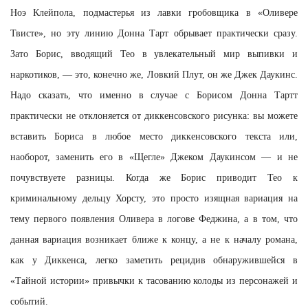
Ноэ Клейпола, подмастерья из лавки гробовщика в «Оливере
Твисте», но эту линию Донна Тарт обрывает практически сразу.
Зато Борис, вводящий Тео в увлекательный мир выпивки и
наркотиков, — это, конечно же, Ловкий Плут, он же Джек Даукинс.
Надо сказать, что именно в случае с Борисом Донна Тартт
практически не отклоняется от диккенсовского рисунка: вы можете
вставить Бориса в любое место диккенсовского текста или,
наоборот, заменить его в «Щегле» Джеком Даукинсом — и не
почувствуете разницы. Когда же Борис приводит Тео к
криминальному дельцу Хорсту, это просто изящная вариация на
тему первого появления Оливера в логове Феджина, а в том, что
данная вариация возникает ближе к концу, а не к началу романа,
как у Диккенса, легко заметить рецидив обнаружившейся в
«Тайной истории» привычки к тасованию колоды из персонажей и
событий.