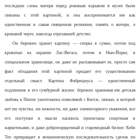
последние слова матери перед роковым взрывом в музее были
связаны с этой картиной, и она воспринимается им как
единственная и самая священная реликвия, память о матери, о
кровавой черте, навсегда отрезавшей детство.
Он бережно хранит картину — сперва в сумке, потом под
кроватью на окраине Лас-Вегаса, потом в Нью-Йорке, в
специальном хранилище, он даже не распаковывает ее, просто сам
факт обладания этой картиной придает его существованию
отдельный смысл. Картина Фабрициуса — единственный
подлинник в его сумбурной жизни: бережно хранимая им детская
любовь к Пиппе уничтожена помолвкой с Китси, связью, в которой
нет ни чувства, ни нежности, ни даже элементарного уважения, все
его поступки и мысли насквозь пропитаны спиртным и
наркотиками, и даже добропорядочный и старомодный бизнес Хоби
Тео превращает в мошенническую последовательность сделок по