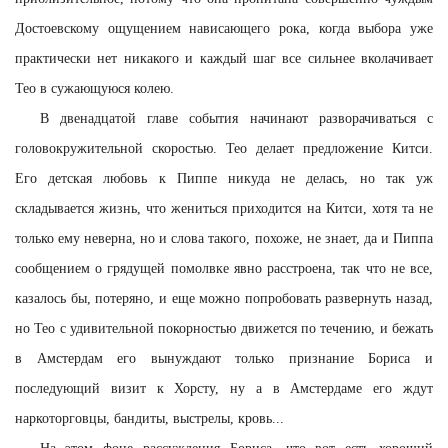
Достоевскому ощущением нависающего рока, когда выбора уже
практически нет никакого и каждый шаг все сильнее вколачивает
Тео в сужающуюся колею.
В двенадцатой главе события начинают разворачиваться с
головокружительной скоростью. Тео делает предложение Китси.
Его детская любовь к Пиппе никуда не делась, но так уж
складывается жизнь, что жениться приходится на Китси, хотя та не
только ему неверна, но и слова такого, похоже, не знает, да и Пиппа
сообщением о грядущей помолвке явно расстроена, так что не все,
казалось бы, потеряно, и еще можно попробовать развернуть назад,
но Тео с удивительной покорностью движется по течению, и бежать
в Амстердам его вынуждают только признание Бориса и
последующий визит к Хорсту, ну а в Амстердаме его ждут
наркоторговцы, бандиты, выстрелы, кровь...