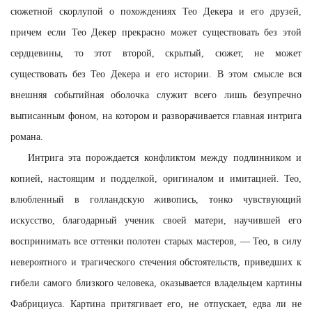
сюжетной скорлупой о похождениях Тео Декера и его друзей,
причем если Тео Декер прекрасно может существовать без этой
сердцевины, то этот второй, скрытый, сюжет, не может
существовать без Тео Декера и его истории. В этом смысле вся
внешняя событийная оболочка служит всего лишь безупречно
выписанным фоном, на котором и разворачивается главная интрига
романа.
Интрига эта порождается конфликтом между подлинником и
копией, настоящим и подделкой, оригиналом и имитацией. Тео,
влюбленный в голландскую живопись, тонко чувствующий
искусство, благодарный ученик своей матери, научившей его
воспринимать все оттенки полотен старых мастеров, — Тео, в силу
невероятного и трагического стечения обстоятельств, приведших к
гибели самого близкого человека, оказывается владельцем картины
Фабрициуса. Картина притягивает его, не отпускает, едва ли не