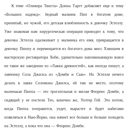
К теме «Оливера Твиста» Донна Тартт добавляет еще и тему
«Больших надежд»: бедный мальчик Пип в богатом доме,
принятый, но чужой, его детская влюбленность в девочку Эстеллу.
Уже знакомая нам хирургическая операция приводит к тому, что
девочка Эстелла одалживает у мальчика его имя, превращается в
девочку Пиппу и перемещается из богатого дома мисс Хэвишем в
мастерскую реставратора Хоби, удивительно напоминающую вовсе
не такое же заведение из «Лавки древностей», как иногда пишут, а
лавчонку Сола Джилса из «Домби и Сын». Но Эстелле нечего
делать в лавке Соломона Джилса, ей там не место, поэтому
маленькая Пиппа — это трогательная и милая Флоренс Домби, а
сидящий у ее постели Тео, конечно же, Уолтер Гей. Это потом,
когда Пиппа поправится, уедет, вырастет и будет набегами
появляться в Нью-Йорке, она начнет все больше и больше походить
на Эстеллу, а пока что она — Флоренс Домби.