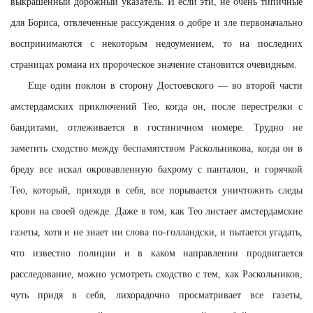
выкрашенный дорожный указатель. И если эти, не очень типичные
для Бориса, отвлеченные рассуждения о добре и зле первоначально
воспринимаются с некоторым недоумением, то на последних
страницах романа их пророческое значение становится очевидным.
Еще один поклон в сторону Достоевского — во второй части
амстердамских приключений Тео, когда он, после перестрелки с
бандитами, отлеживается в гостиничном номере. Трудно не
заметить сходство между беспамятством Раскольникова, когда он в
бреду все искал окровавленную бахрому с панталон, и горячкой
Тео, который, приходя в себя, все порывается уничтожить следы
крови на своей одежде. Даже в том, как Тео листает амстердамские
газеты, хотя и не знает ни слова по-голландски, и пытается угадать,
что известно полиции и в каком направлении продвигается
расследование, можно усмотреть сходство с тем, как Раскольников,
чуть придя в себя, лихорадочно просматривает все газеты,