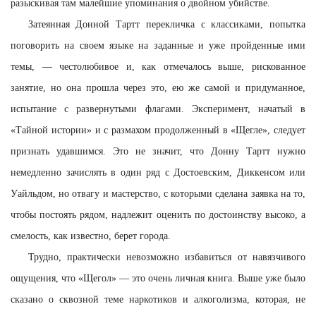
разыскивая там малейшие упоминания о двойном убийстве.
Затеянная Донной Тартт перекличка с классиками, попытка
поговорить на своем языке на заданные и уже пройденные ими
темы, — честолюбивое и, как отмечалось выше, рискованное
занятие, но она прошла через это, ею же самой и придуманное,
испытание с развернутыми флагами. Эксперимент, начатый в
«Тайной истории» и с размахом продолженный в «Щегле», следует
признать удавшимся. Это не значит, что Донну Тартт нужно
немедленно зачислять в один ряд с Достоевским, Диккенсом или
Уайльдом, но отвагу и мастерство, с которыми сделана заявка на то,
чтобы постоять рядом, надлежит оценить по достоинству высоко, а
смелость, как известно, берет города.
Трудно, практически невозможно избавиться от навязчивого
ощущения, что «Щегол» — это очень личная книга. Выше уже было
сказано о сквозной теме наркотиков и алкоголизма, которая, не