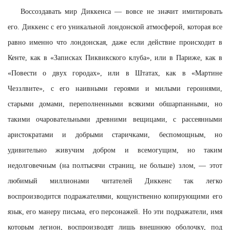
Воссоздавать мир Диккенса — вовсе не значит имитировать
его. Диккенс с его уникальной лондонской атмосферой, которая все
равно именно что лондонская, даже если действие происходит в
Кенте, как в «Записках Пиквикского клуба», или в Париже, как в
«Повести о двух городах», или в Штатах, как в «Мартине
Чеззлвите», с его наивными героями и милыми героинями,
старыми домами, переполненными всякими обшарпанными, но
такими очаровательными древними вещицами, с рассеянными
аристократами и добрыми старичками, беспомощным, но
удивительно живучим добром и всемогущим, но таким
недолговечным (на полтысячи страниц, не больше) злом, — этот
любимый миллионами читателей Диккенс так легко
воспроизводится подражателями, кощунственно копирующими его
язык, его манеру письма, его персонажей. Но эти подражатели, имя
которым легион, воспроизводят лишь внешнюю оболочку, под