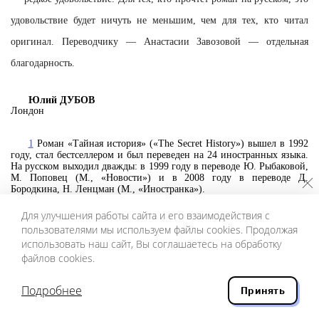
удовольствие будет ничуть не меньшим, чем для тех, кто читал
оригинал. Переводчику — Анастасии Завозовой — отдельная
благодарность.
Юлий ДУБОВ
Лондон
1
Роман «Тайная история» («The Secret History») вышел в 1992
году, стал бестселлером и был переведен на 24 иностранных языка.
На русском выходил дважды: в 1999 году в переводе Ю. Рыбаковой,
М. Поповец (М., «Новости») и в 2008 году в переводе Д.
Бородкина, Н. Ленцман (М., «Иностранка»).
2
«Маленький друг» («The Little Friend») вышел в 2002 году. На
русском — в 2010 году (М., «Иностранка»), в переводе А. Галь. См.
Для улучшения работы сайта и его взаимодействия с
также «Книжную полку» Тима Скоренко («Новый мир», 2015, № 3).
пользователями мы используем файлы cookies. Продолжая
использовать наш сайт, Вы соглашаетесь на обработку
файлов cookies.
Подробнее
Принять