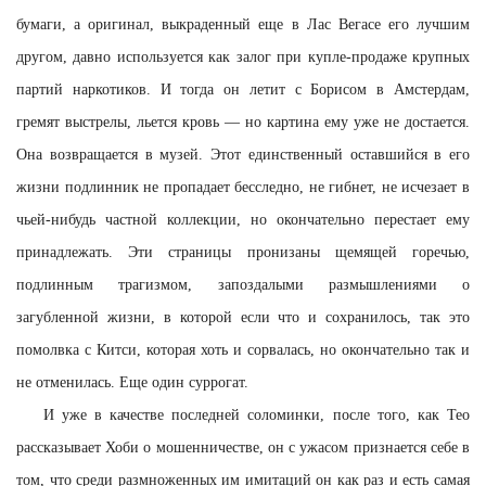
бумаги, а оригинал, выкраденный еще в Лас Вегасе его лучшим
другом, давно используется как залог при купле-продаже крупных
партий наркотиков. И тогда он летит с Борисом в Амстердам,
гремят выстрелы, льется кровь — но картина ему уже не достается.
Она возвращается в музей. Этот единственный оставшийся в его
жизни подлинник не пропадает бесследно, не гибнет, не исчезает в
чьей-нибудь частной коллекции, но окончательно перестает ему
принадлежать. Эти страницы пронизаны щемящей горечью,
подлинным трагизмом, запоздалыми размышлениями о
загубленной жизни, в которой если что и сохранилось, так это
помолвка с Китси, которая хоть и сорвалась, но окончательно так и
не отменилась. Еще один суррогат.
И уже в качестве последней соломинки, после того, как Тео
рассказывает Хоби о мошенничестве, он с ужасом признается себе в
том, что среди размноженных им имитаций он как раз и есть самая