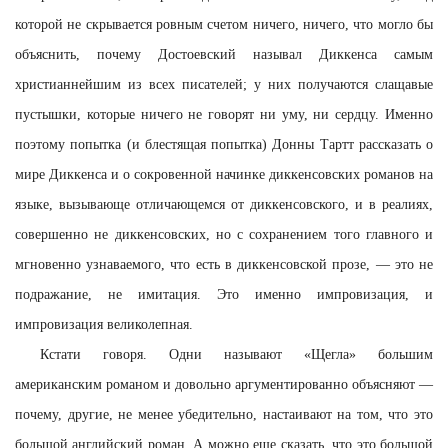
которой не скрывается ровным счетом ничего, ничего, что могло бы
объяснить, почему Достоевский называл Диккенса самым
христианнейшим из всех писателей; у них получаются слащавые
пустышки, которые ничего не говорят ни уму, ни сердцу. Именно
поэтому попытка (и блестящая попытка) Донны Тартт рассказать о
мире Диккенса и о сокровенной начинке диккенсовских романов на
языке, вызывающе отличающемся от диккенсовского, и в реалиях,
совершенно не диккенсовских, но с сохранением того главного и
мгновенно узнаваемого, что есть в диккенсовской прозе, — это не
подражание, не имитация. Это именно импровизация, и
импровизация великолепная.
Кстати говоря. Одни называют «Щегла» большим
американским романом и довольно аргументированно объясняют —
почему, другие, не менее убедительно, настаивают на том, что это
большой английский роман. А можно еще сказать, что это большой