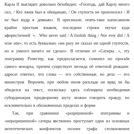
Карла II выглядит довольно безобидно: «Господь, дай Карлу много
сил, / Кто лжив был в обещаньях; / Он глупость не произносил / И
не был мудр в деяньях». В оригинале, опять-таки написанном
крайне простым языком, последние строки звучат куда
афористичней: «…Who never said / A foolish thing / Nor ever did / A
wise one»; то есть буквально «ни разу не сказал ни одной глупости,
но и умного ничего не сделал». В отличие от «Сатиры…», эту
эпиграмму Рочестер, как предполагается, сочинил по просьбе
самого монарха, причем существует легенда об ответной реакции:
адресат ответил, что слова — его собственные, но дела — его
министров. Впрочем, при любом ином раскладе он вряд ли бы
обиделся на текст, поскольку здесь соблюдена необходимая
субординация: придворному шуту можно говорить правду, но
исключительно в обозначенных пределах и форме.
Так, при сравнении «разрешенной» эпиграммы и
«неразрешенной» сатиры явственно проступает один из основных
антитетических конфликтов поэзии графа: столкновение