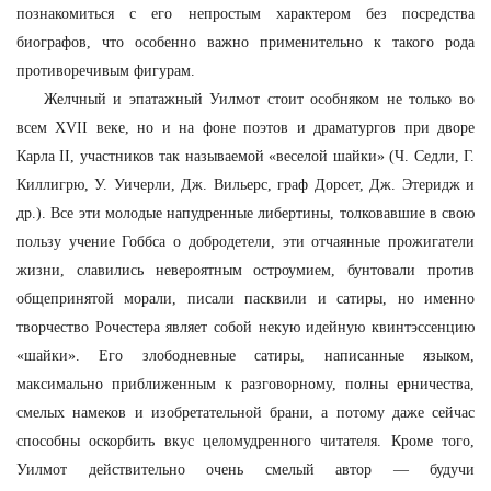
познакомиться с его непростым характером без посредства
биографов, что особенно важно применительно к такого рода
противоречивым фигурам.
Желчный и эпатажный Уилмот стоит особняком не только во
всем XVII веке, но и на фоне поэтов и драматургов при дворе
Карла II, участников так называемой «веселой шайки» (Ч. Седли, Г.
Киллигрю, У. Уичерли, Дж. Вильерс, граф Дорсет, Дж. Этеридж и
др.). Все эти молодые напудренные либертины, толковавшие в свою
пользу учение Гоббса о добродетели, эти отчаянные прожигатели
жизни, славились невероятным остроумием, бунтовали против
общепринятой морали, писали пасквили и сатиры, но именно
творчество Рочестера являет собой некую идейную квинтэссенцию
«шайки». Его злободневные сатиры, написанные языком,
максимально приближенным к разговорному, полны ерничества,
смелых намеков и изобретательной брани, а потому даже сейчас
способны оскорбить вкус целомудренного читателя. Кроме того,
Уилмот действительно очень смелый автор — будучи