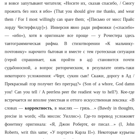
и вовсе запутывают читателя; «Носите их, сказав спасибо, / Смогу
прожить без них я ибо» (That you should give me thanks, and wear
them / For I most willingly can spare them; «[Письмо от мисс Прайс
лорду Честерфилду]»). Инверсия явно ради рифмовки («спасибо»
— «ибо»), хотя в оригинале все проще — у Рочестера здесь
тавтограммическая рифма. В стихотворении «К мальчику-
почтовику» нарочито бытовая и вместе с тем гротескная ситуация
(герой спрашивает, как пройти в ад) становится почти
судьбоносной, а вопрос риторическим, в результате опять-таки
некоторого усложнения: «Черт, сукин сын! Скажи, дорогу в Ад /
Прекрасный пэр получит без преград?» (Son of a whore, God damn
you!
Can you tell / A peerless peer the readiest way to hell?).
Кое-где
встречается не вполне уместная и оттого искусственная лексика: «В
словах —
корректность
, в мыслях — грязь…» (Bawdy in thoughts,
precise in words; «На миссис Уиллис»). Где-то перевод усложняет
фонетику оригинала: «Я, Джон Роберт
с
,
с
е писал…»
(I, John
Roberts, writ this same; «
У
портрета
Карла
II»).
Некоторые курьезы