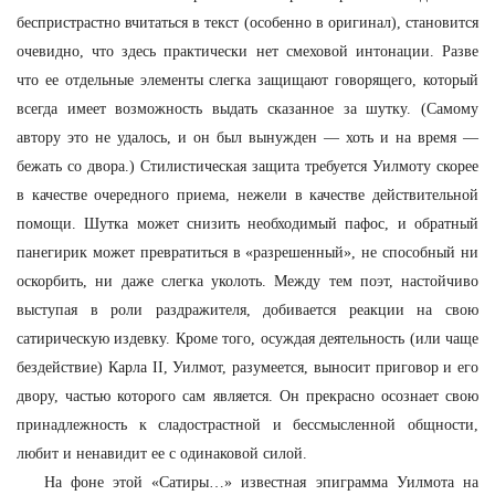
беспристрастно вчитаться в текст (особенно в оригинал), становится
очевидно, что здесь практически нет смеховой интонации. Разве
что ее отдельные элементы слегка защищают говорящего, который
всегда имеет возможность выдать сказанное за шутку. (Самому
автору это не удалось, и он был вынужден — хоть и на время —
бежать со двора.) Стилистическая защита требуется Уилмоту скорее
в качестве очередного приема, нежели в качестве действительной
помощи. Шутка может снизить необходимый пафос, и обратный
панегирик может превратиться в «разрешенный», не способный ни
оскорбить, ни даже слегка уколоть. Между тем поэт, настойчиво
выступая в роли раздражителя, добивается реакции на свою
сатирическую издевку. Кроме того, осуждая деятельность (или чаще
бездействие) Карла II, Уилмот, разумеется, выносит приговор и его
двору, частью которого сам является. Он прекрасно осознает свою
принадлежность к сладострастной и бессмысленной общности,
любит и ненавидит ее с одинаковой силой.
На фоне этой «Сатиры…» известная эпиграмма Уилмота на