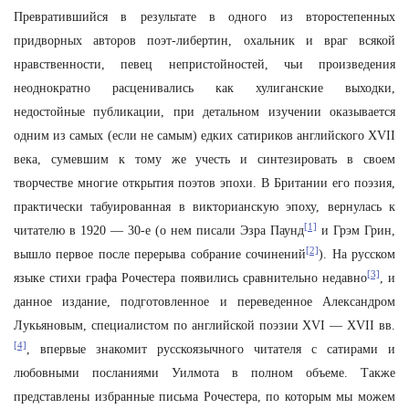
Превратившийся в результате в одного из второстепенных
придворных авторов поэт-либертин, охальник и враг всякой
нравственности, певец непристойностей, чьи произведения
неоднократно расценивались как хулиганские выходки,
недостойные публикации, при детальном изучении оказывается
одним из самых (если не самым) едких сатириков английского XVII
века, сумевшим к тому же учесть и синтезировать в своем
творчестве многие открытия поэтов эпохи. В Британии его поэзия,
практически табуированная в викторианскую эпоху, вернулась к
[1]
читателю в 1920 — 30-е (о нем писали Эзра Паунд
и Грэм Грин,
[2]
вышло первое после перерыва собрание сочинений
). На русском
[3]
языке стихи графа Рочестера появились сравнительно недавно
, и
данное издание, подготовленное и переведенное Александром
Лукьяновым, специалистом по английской поэзии XVI — XVII вв.
[4]
, впервые знакомит русскоязычного читателя с сатирами и
любовными посланиями Уилмота в полном объеме. Также
представлены избранные письма Рочестера, по которым мы можем