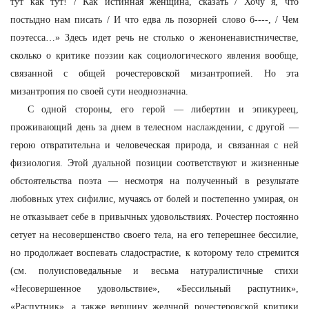
тут как тут! / Как истинная женщина, сказать / Хочу я, что
постыдно нам писать / И что едва ль позорней слово б----, / Чем
поэтесса…» Здесь идет речь не столько о женоненавистничестве,
сколько о критике поэзии как социологического явления вообще,
связанной с общей рочестеровской мизантропией. Но эта
мизантропия по своей сути неоднозначна.
С одной стороны, его герой — либертин и эпикуреец,
проживающий день за днем в телесном наслаждении, с другой —
герою отвратительна и человеческая природа, и связанная с ней
физиология. Этой дуальной позиции соответствуют и жизненные
обстоятельства поэта — несмотря на полученный в результате
любовных утех сифилис, мучаясь от болей и постепенно умирая, он
не отказывает себе в привычных удовольствиях. Рочестер постоянно
сетует на несовершенство своего тела, на его теперешнее бессилие,
но продолжает воспевать сладострастие, к которому тело стремится
(см. полуисповедальные и весьма натуралистичные стихи
«Несовершенное удовольствие», «Бессильный распутник»,
«Распутник», а также вершину желчной рочестеровской критики