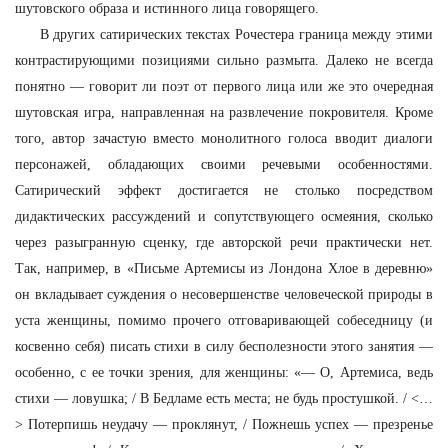
шутовского образа и истинного лица говорящего.
В других сатирических текстах Рочестера граница между этими
контрастирующими позициями сильно размыта. Далеко не всегда
понятно — говорит ли поэт от первого лица или же это очередная
шутовская игра, направленная на развлечение покровителя. Кроме
того, автор зачастую вместо монолитного голоса вводит диалоги
персонажей, обладающих своими речевыми особенностями.
Сатирический эффект достигается не столько посредством
дидактических рассуждений и сопутствующего осмеяния, сколько
через разыгранную сценку, где авторской речи практически нет.
Так, например, в «Письме Артемисы из Лондона Хлое в деревню»
он вкладывает суждения о несовершенстве человеческой природы в
уста женщины, помимо прочего отговаривающей собеседницу (и
косвенно себя) писать стихи в силу бесполезности этого занятия —
особенно, с ее точки зрения, для женщины: «— О, Артемиса, ведь
стихи — ловушка; / В Бедламе есть места; не будь простушкой. / <…
> Потерпишь неудачу — проклянут, / Пожнешь успех — презренье