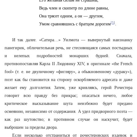
Его желанья силам не страшны,
Ведь член и скипетр по длине равны,
Она трясет одним, а он — другим,
[5]
Умом сравнявшись с братцем дорогим
.
И так далее. «Сатира…» Уилмота — вывернутый наизнанку
панегирик, обличительная речь, не стесняющаяся самых постыдных
и нелепых подробностей монарших будней. Сначала,
противопоставляя Карла II Людовику XIV, в оригинале «the French
fool» (т. е. не двуличному «фигляру», а обыкновенному «дураку»),
поэт как бы становится на сторону оскорбляемого адресата и даже
желает ему долголетия. Затем, уже кривляясь, герой Рочестера
говорит всю правду без прикрас; опасаться нечего, любое
критическое высказывание шута неизбежно будет предано
осмеянию, независимо от содержания. А удел придворного поэта —
как раз шутовство; в противном случае он наскучит, будет
выброшен за пределы двора.
Если несколько отстраниться от рочестеровских издевок и