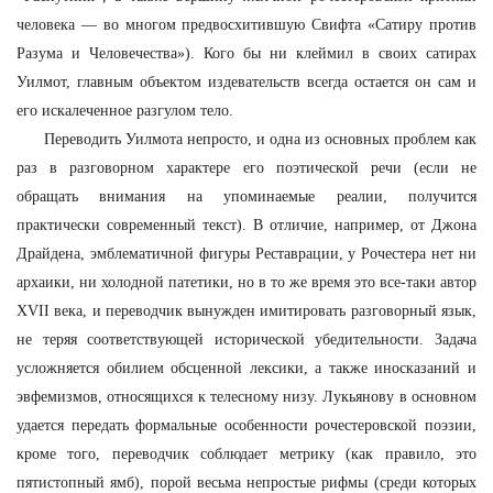
человека — во многом предвосхитившую Свифта «Сатиру против
Разума и Человечества»). Кого бы ни клеймил в своих сатирах
Уилмот, главным объектом издевательств всегда остается он сам и
его искалеченное разгулом тело.
Переводить Уилмота непросто, и одна из основных проблем как
раз в разговорном характере его поэтической речи (если не
обращать внимания на упоминаемые реалии, получится
практически современный текст). В отличие, например, от Джона
Драйдена, эмблематичной фигуры Реставрации, у Рочестера нет ни
архаики, ни холодной патетики, но в то же время это все-таки автор
XVII века, и переводчик вынужден имитировать разговорный язык,
не теряя соответствующей исторической убедительности. Задача
усложняется обилием обсценной лексики, а также иносказаний и
эвфемизмов, относящихся к телесному низу. Лукьянову в основном
удается передать формальные особенности рочестеровской поэзии,
кроме того, переводчик соблюдает метрику (как правило, это
пятистопный ямб), порой весьма непростые рифмы (среди которых