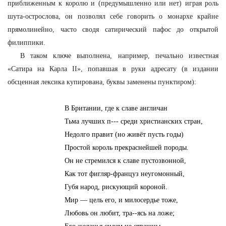
приближенным к королю и (предумышленно или нет) играя роль
шута-острослова, он позволял себе говорить о монархе крайне
прямолинейно, часто сводя сатирический пафос до открытой
филиппики.
В таком ключе выполнена, например, печально известная
«Сатира на Карла II», попавшая в руки адресату (в издании
обсценная лексика купирована, буквы заменены пунктиром):
В Британии, где к славе англичан
Тьма лучших п--- среди христианских стран,
Недолго правит (но живёт пусть годы)
Простой король прекраснейшей породы.
Он не стремился к славе пустозвонной,
Как тот фигляр-француз неугомонный,
Губя народ, рискующий короной.
Мир — цель его, и милосердье тоже,
Любовь он любит, тра--ясь на ложе;