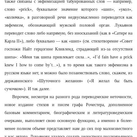
также связаны с эвфимизацией табуированных слов — например,
слово «prick», буквальное значение которого «шип», «укол»,
«колючка», в разговорной речи недвусмысленно переводится как
эвфемизм, обозначающий мужской половой орган. Лукьянов
переводит слово либо напрямую, без иносказаний (как в «Сатире на
Карла II»), либо буквально — как «шип» (см. стихотворение «Совет
госпожи Найт герцогине Кливленд, страдающей из-за отсутствия
шипа»: «Меня так шипа привлекает сила...», «I’d fain have a prick
knew I how to come by’t...»), в то время как такого эвфемизма в
русском языке нет, и можно было позаимствовать слово, скажем, из
державинского «Шуточного желания» («Я желал бы быть
сучочком»). И так далее.
Впрочем, несмотря на разного рода переводческие неточности,
новое издание стихов и писем графа Рочестера, дополненное
базовым комментарием, биографическим и литературоведческим
очерками, выполняет свою основную функцию, а именно в более-
менее полном объеме представляет нам до сих пор малоизвестного
у нас автора. Лукьянову удалось создать целостного русскоязычного