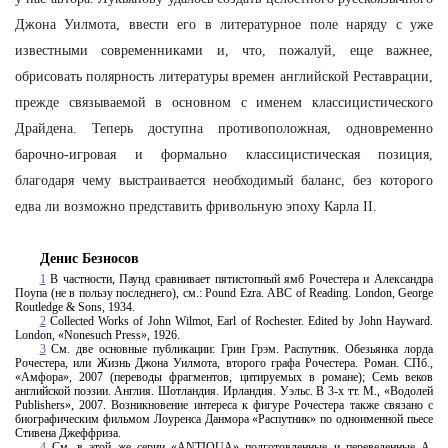
Джона Уилмота, ввести его в литературное поле наряду с уже
известными современниками и, что, пожалуй, еще важнее,
обрисовать полярность литературы времен английской Реставрации,
прежде связываемой в основном с именем классицистического
Драйдена. Теперь доступна противоположная, одновременно
барочно-игровая и формально классицистическая позиция,
благодаря чему выстраивается необходимый баланс, без которого
едва ли возможно представить фривольную эпоху Карла II.
Денис Безносов
1
В частности, Паунд сравнивает пятистопный ямб Рочестера и Александра
Поупа (не в пользу последнего), см.: Pound Ezra.
ABC of Reading. London, George
Routledge & Sons, 1934.
2
Collected Works of John Wilmot, Earl of Rochester.
Е
dited by John Hayward.
London, «Nonesuch Press», 1926.
3
См. две основные публикации: Грин Грэм. Распутник. Обезьянка лорда
Рочестера, или Жизнь Джона Уилмота, второго графа Рочестера. Роман. СПб.,
«Амфора», 2007 (переводы фрагментов, цитируемых в романе); Семь веков
английской поэзии. Англия. Шотландия. Ирландия. Уэльс. В 3-х тт. М., «Водолей
Publishers», 2007. Возникновение интереса к фигуре Рочестера также связано с
биографическим фильмом Лоуренса Данмора «Распутник» по одноименной пьесе
Стивена Джеффриза.
4
См. в этой же серии «ANTIQUA» подготовленные и переведенные А.