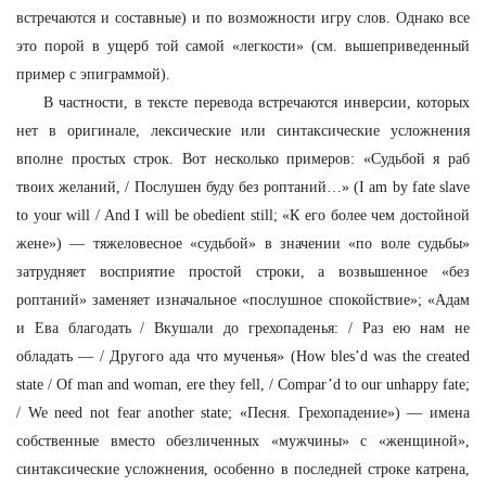
встречаются и составные) и по возможности игру слов. Однако все
это порой в ущерб той самой «легкости» (см. вышеприведенный
пример с эпиграммой).
В частности, в тексте перевода встречаются инверсии, которых
нет в оригинале, лексические или синтаксические усложнения
вполне простых строк. Вот несколько примеров: «Судьбой я раб
твоих желаний, / Послушен буду без роптаний…» (I am by fate slave
to your will / And I will be obedient still; «К его более чем достойной
жене») — тяжеловесное «судьбой» в значении «по воле судьбы»
затрудняет восприятие простой строки, а возвышенное «без
роптаний» заменяет изначальное «послушное спокойствие»; «Адам
и Ева благодать / Вкушали до грехопаденья: / Раз ею нам не
обладать — / Другого ада что мученья» (How bles’d was the created
state / Of man and woman, ere they fell, / Compar’d to our unhappy fate;
/ We need not fear another state; «Песня. Грехопадение») — имена
собственные вместо обезличенных «мужчины» с «женщиной»,
синтаксические усложнения, особенно в последней строке катрена,