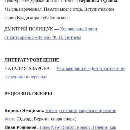
культуры: от Державина до Тютчева;
Вероника Гудкова.
Мысль изреченная. Памяти моего отца. Вступительное
слово Владимира Губайловского
ДМИТРИЙ ПОЛИЩУК —
Колокольный звон
стихотворения «Вечер» Ф. И. Тютчева
ЛИТЕРАТУРОВЕДЕНИЕ
НАТАЛИЯ АЗАРОВА —
Что закопано в «Дон Кихоте» и не
раскопано в переводе
РЕЦЕНЗИИ. ОБЗОРЫ
Кирилл Ямщиков.
Никогда не возвращайся в прежние
места
(Эдуард Веркин. снарк снарк)
Иван Родионов.
Times New Roman: новый Пелевин как