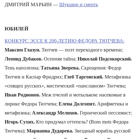
ДМИТРИЙ МАРЬИН —
Шукшин и смерть
ЮБИЛЕЙ
КОНКУРС ЭССЕ К 200-ЛЕТИЮ ФЕДОРА ТЮТЧЕВА:
Максим Глазун.
Тютчев — поэт переходного времени;
Леонид Дубаков.
Осенняя тайна;
Николай Подсокорский.
Тень наполеона;
Татьяна Зверева.
Скрещения: Федор
Тютчев и Каспар Фридрих;
Глеб Таргонский.
Метафизика
«спящих русских», мистический «панславизм» Тютчева;
Иван Родионов.
Меж пчелой и мотыльком: насекомые в
лирике Федора Тютчева;
Елена Долгопят.
Арифметика и
метафизика;
Александр Мелихов.
Героический пессимист;
Игорь Сухих.
Кто придумал оттепель? (Bons mots Федора
Тютчева);
Марианна Дударева.
Звездный корабль русской