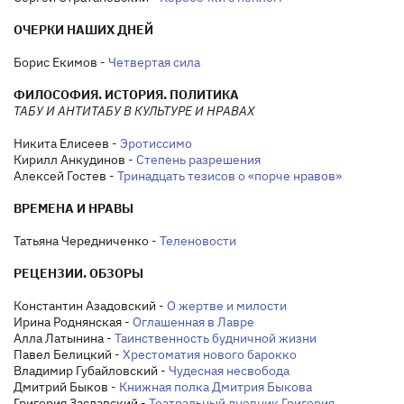
ОЧЕРКИ НАШИХ ДНЕЙ
Борис Екимов -
Четвертая сила
ФИЛОСОФИЯ. ИСТОРИЯ. ПОЛИТИКА
ТАБУ И АНТИТАБУ В КУЛЬТУРЕ И НРАВАХ
Никита Елисеев -
Эротиссимо
Кирилл Анкудинов -
Степень разрешения
Алексей Гостев -
Тринадцать тезисов о «порче нравов»
ВРЕМЕНА И НРАВЫ
Татьяна Чередниченко -
Теленовости
РЕЦЕНЗИИ. ОБЗОРЫ
Константин Азадовский -
О жертве и милости
Ирина Роднянская -
Оглашенная в Лавре
Алла Латынина -
Таинственность будничной жизни
Павел Белицкий -
Хрестоматия нового барокко
Владимир Губайловский -
Чудесная несвобода
Дмитрий Быков -
Книжная полка Дмитрия Быкова
Григория Заславский -
Театральный дневник Григория