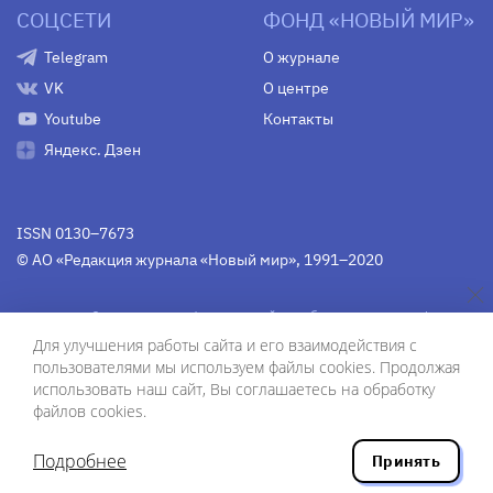
СОЦСЕТИ
ФОНД «НОВЫЙ МИР»
Telegram
О журнале
VK
О центре
Youtube
Контакты
Яндекс. Дзен
ISSN 0130–7673
© АО «Редакция журнала «Новый мир», 1991–2020
Свидетельство Федеральной службы по надзору в сфере
связи, информационных технологий и массовых
Для улучшения работы сайта и его взаимодействия с
коммуникаций
средства массовой информации
пользователями мы используем файлы cookies. Продолжая
(Роскомнадзор)
ПИ № Фс 77-75754 от 13 июня 2019 г.
использовать наш сайт, Вы соглашаетесь на обработку
файлов cookies.
Дизайн — Рустам Габбасов.
Шрифты — Zhivago Display и IBM Plex Sans.
Подробнее
Принять
Разработка сайта — ООО «Инфодизайн»
, 2020.