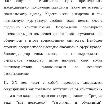
соответствующие Евангелию: грех преследовался
законодательно, положение женщины также не отвечало
евангельскому идеалу. Кодекс чести рыцарства и так
называемую куртуазную любовь тоже нельзя счесть
подлинно христианскими. Возрождение приоткрыло
возможность для появления христианского гуманизма, но
обернулось в итоге возрождением язычества. Наиболее
стойким средневековое наследие оказалось в сфере нравов.
Заповедь, превращенная в закон, постепенно вырождается в
буржуазное ханжество, далее набирает силу волна
противодействия, выливающаяся во всеобщее
раскрепощение.
11. ХХ век несет с собой переворот: завершается
секуляризация как тотальное отступление от христианских
норм в том виде, в котором они сформировались в Средние
века: “все позволено”, “заголимся и обнажимся”.