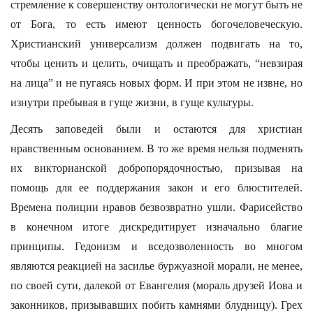
стремление к совершенству онтологически не могут быть не
от Бога, то есть имеют ценность богочеловеческую.
Христианский универсализм должен подвигать на то,
чтобы ценить и целить, очищать и преображать, “невзирая
на лица” и не пугаясь новых форм. И при этом не извне, но
изнутри пребывая в гуще жизни, в гуще культуры.
Десять заповедей были и остаются для христиан
нравственным основанием. В то же время нельзя подменять
их викторианской добропорядочностью, призывая на
помощь для ее поддержания закон и его блюстителей.
Времена полиции нравов безвозвратно ушли. Фарисейство
в конечном итоге дискредитирует изначально благие
принципы. Гедонизм и вседозволенность во многом
являются реакцией на засилье буржуазной морали, не менее,
по своей сути, далекой от Евангелия (мораль друзей Иова и
законников, призывавших побить камнями блудницу). Грех