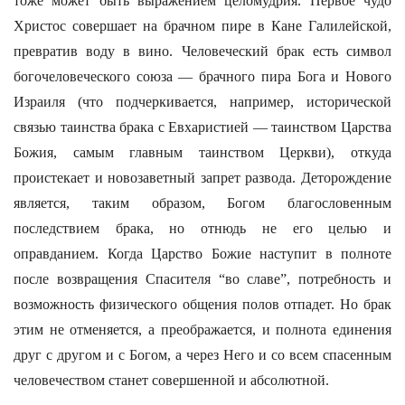
тоже может быть выражением целомудрия. Первое чудо
Христос совершает на брачном пире в Кане Галилейской,
превратив воду в вино. Человеческий брак есть символ
богочеловеческого союза — брачного пира Бога и Нового
Израиля (что подчеркивается, например, исторической
связью таинства брака с Евхаристией — таинством Царства
Божия, самым главным таинством Церкви), откуда
проистекает и новозаветный запрет развода. Деторождение
является, таким образом, Богом благословенным
последствием брака, но отнюдь не его целью и
оправданием. Когда Царство Божие наступит в полноте
после возвращения Спасителя “во славе”, потребность и
возможность физического общения полов отпадет. Но брак
этим не отменяется, а преображается, и полнота единения
друг с другом и с Богом, а через Него и со всем спасенным
человечеством станет совершенной и абсолютной.