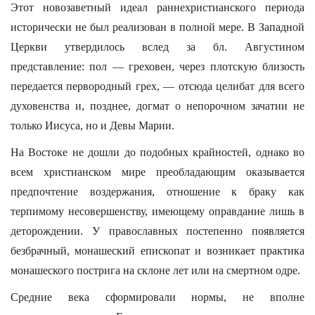
Этот новозаветный идеал раннехристианского периода
исторически не был реализован в полной мере. В Западной
Церкви утвердилось вслед за бл. Августином
представление: пол — греховен, через плотскую близость
передается первородный грех, — отсюда целибат для всего
духовенства и, позднее, догмат о непорочном зачатии не
только Иисуса, но и Девы Марии.
На Востоке не дошли до подобных крайностей, однако во
всем христианском мире преобладающим оказывается
предпочтение воздержания, отношение к браку как
терпимому несовершенству, имеющему оправдание лишь в
деторождении. У православных постепенно появляется
безбрачный, монашеский епископат и возникает практика
монашеского пострига на склоне лет или на смертном одре.
Средние века сформировали нормы, не вполне