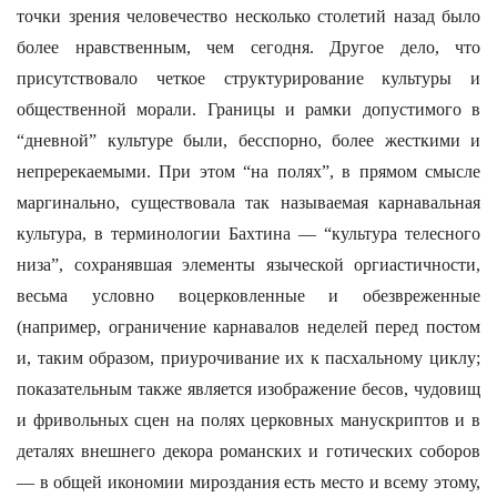
точки зрения человечество несколько столетий назад было
более нравственным, чем сегодня. Другое дело, что
присутствовало четкое структурирование культуры и
общественной морали. Границы и рамки допустимого в
“дневной” культуре были, бесспорно, более жесткими и
непререкаемыми. При этом “на полях”, в прямом смысле
маргинально, существовала так называемая карнавальная
культура, в терминологии Бахтина — “культура телесного
низа”, сохранявшая элементы языческой оргиастичности,
весьма условно воцерковленные и обезвреженные
(например, ограничение карнавалов неделей перед постом
и, таким образом, приурочивание их к пасхальному циклу;
показательным также является изображение бесов, чудовищ
и фривольных сцен на полях церковных манускриптов и в
деталях внешнего декора романских и готических соборов
— в общей икономии мироздания есть место и всему этому,