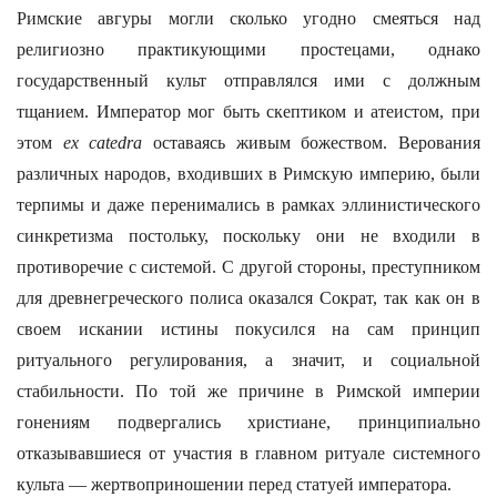
Римские авгуры могли сколько угодно смеяться над
религиозно практикующими простецами, однако
государственный культ отправлялся ими с должным
тщанием. Император мог быть скептиком и атеистом, при
этом
ex catedra
оставаясь живым божеством. Верования
различных народов, входивших в Римскую империю, были
терпимы и даже перенимались в рамках эллинистического
синкретизма постольку, поскольку они не входили в
противоречие с системой. С другой стороны, преступником
для древнегреческого полиса оказался Сократ, так как он в
своем искании истины покусился на сам принцип
ритуального регулирования, а значит, и социальной
стабильности. По той же причине в Римской империи
гонениям подвергались христиане, принципиально
отказывавшиеся от участия в главном ритуале системного
культа — жертвоприношении перед статуей императора.