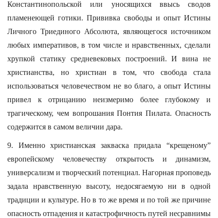
Константинопольской или уносящихся ввысь сводов
пламенеющей готики. Прививка свободы и опыт Истины
Личного Триединого Абсолюта, являющегося источником
любых императивов, в том числе и нравственных, сделали
хрупкой статику средневековых построений. И вина не
христианства, но христиан в том, что свобода стала
использоваться человечеством не во благо, а опыт Истины
привел к отрицанию неизмеримо более глубокому и
трагическому, чем вопрошания Понтия Пилата. Опасность
содержится в самом величии дара.
9. Именно христианская закваска придала “крещеному”
европейскому человечеству открытость и динамизм,
универсализм и творческий потенциал. Нагорная проповедь
задала нравственную высоту, недосягаемую ни в одной
традиции и культуре. Но в то же время и по той же причине
опасность отпадения и катастрофичность путей несравнимы