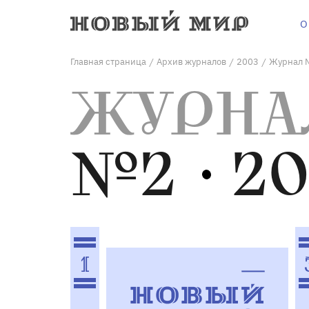
О
Главная страница
Архив журналов
2003
Журнал 
/
/
/
ЖУРНА
№2
20
1