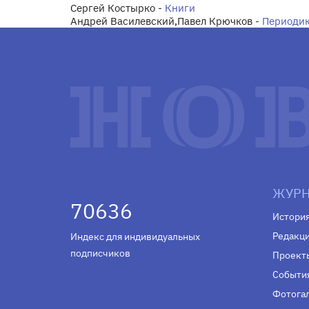
Сергей Костырко -
Книги
Андрей Василевский,Павел Крючков -
Периоди
ЖУРН
70636
Истори
Редакц
Индекс для индивидуальных
подписчиков
Проект
Событи
Фотога