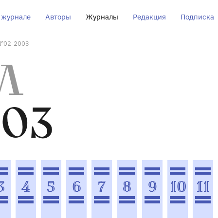
 журнале
Авторы
Журналы
Редакция
Подписка
№02-2003
Л
03
3
4
5
6
7
8
9
10
11