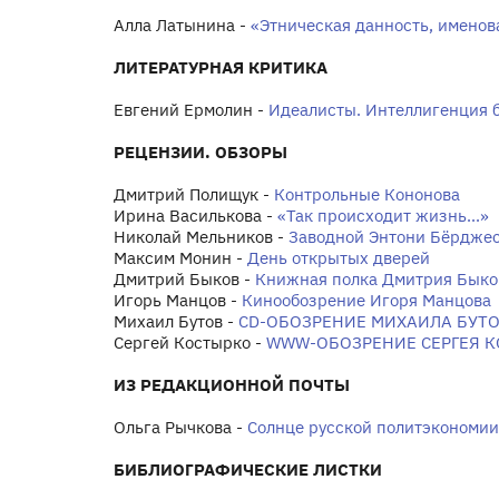
Алла Латынина -
«Этническая данность, имено
ЛИТЕРАТУРНАЯ КРИТИКА
Евгений Ермолин -
Идеалисты. Интеллигенция 
РЕЦЕНЗИИ. ОБЗОРЫ
Дмитрий Полищук -
Контрольные Кононова
Ирина Василькова -
«Так происходит жизнь...»
Николай Мельников -
Заводной Энтони Бёрдже
Максим Монин -
День открытых дверей
Дмитрий Быков -
Книжная полка Дмитрия Быко
Игорь Манцов -
Кинообозрение Игоря Манцова
Михаил Бутов -
CD-ОБОЗРЕНИЕ МИХАИЛА БУТ
Сергей Костырко -
WWW-ОБОЗРЕНИЕ СЕРГЕЯ 
ИЗ РЕДАКЦИОННОЙ ПОЧТЫ
Ольга Рычкова -
Солнце русской политэкономии
БИБЛИОГРАФИЧЕСКИЕ ЛИСТКИ