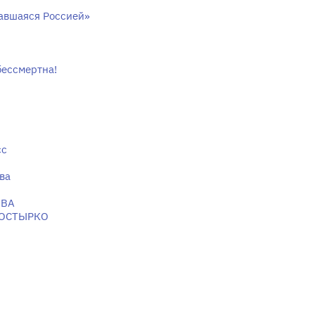
вавшаяся Россией»
бессмертна!
сс
ва
ОВА
КОСТЫРКО