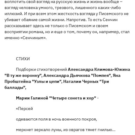
воплотить свой взгляд на русскую жизнь и жизнь вообще –
взгляд человека умного, трезвого, лишенного каких-либо
иллюзий. И при всем этом жесткость взгляда у Писемского не
убивает обаяние самой жизни. Напротив. То есть Сенчин
рассказывает здесь не только о Писемском и своем
восприятии романа, но и еще о том, почему он, например, стал
именно «Сенчиным».
СТИХИ
Подборки стихотворений
Александра Климова-Южина
"В ту же воронку", Александра Дьячкова "Помпея", Яна
Пробштейна "Узлы и цепи", Наталии Черных "Три
баллады",
Марии Галиной "Четыре сонета и хор"
-
«Персей
одеваются поля в ночь военного покроя,
меркнет зеркало луны, из оврагов тянет гнилью…