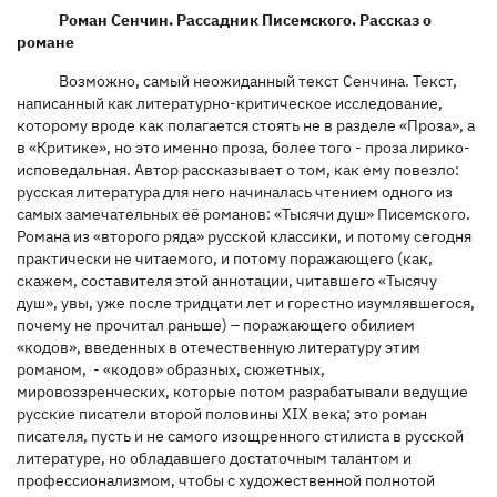
Роман Сенчин. Рассадник Писемского. Рассказ о
романе
Возможно, самый неожиданный текст Сенчина. Текст,
написанный как литературно-критическое исследование,
которому вроде как полагается стоять не в разделе «Проза», а
в «Критике», но это именно проза, более того - проза лирико-
исповедальная. Автор рассказывает о том, как ему повезло:
русская литература для него начиналась чтением одного из
самых замечательных её романов: «Тысячи душ» Писемского.
Романа из «второго ряда» русской классики, и потому сегодня
практически не читаемого, и потому поражающего (как,
скажем, составителя этой аннотации, читавшего «Тысячу
душ», увы, уже после тридцати лет и горестно изумлявшегося,
почему не прочитал раньше) – поражающего обилием
«кодов», введенных в отечественную литературу этим
романом, - «кодов» образных, сюжетных,
мировоззренческих, которые потом разрабатывали ведущие
русские писатели второй половины XIX века; это роман
писателя, пусть и не самого изощренного стилиста в русской
литературе, но обладавшего достаточным талантом и
профессионализмом, чтобы с художественной полнотой