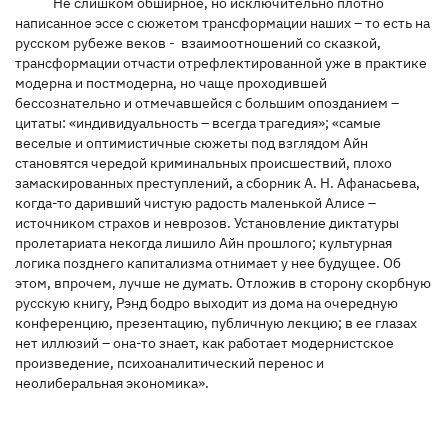
Не слишком обширное, но исключительно плотно
написанное эссе с сюжетом трансформации наших – то есть на
русском рубеже веков - взаимоотношений со сказкой,
трансформации отчасти отрефлектированной уже в практике
модерна и постмодерна, но чаще проходившей
бессознательно и отмечавшейся с большим опозданием –
цитаты: «индивидуальность – всегда трагедия»; «самые
веселые и оптимистичные сюжеты под взглядом Айн
становятся чередой криминальных происшествий, плохо
замаскированных преступлений, а сборник А. Н. Афанасьева,
когда-то даривший чистую радость маленькой Алисе –
источником страхов и неврозов. Установление диктатуры
пролетариата некогда лишило Айн прошлого; культурная
логика позднего капитализма отнимает у нее будущее. Об
этом, впрочем, лучше не думать. Отложив в сторону скорбную
русскую книгу, Рэнд бодро выходит из дома на очередную
конференцию, презентацию, публичную лекцию; в ее глазах
нет иллюзий – она-то знает, как работает модернистское
произведение, психоаналитический перенос и
неолиберальная экономика».