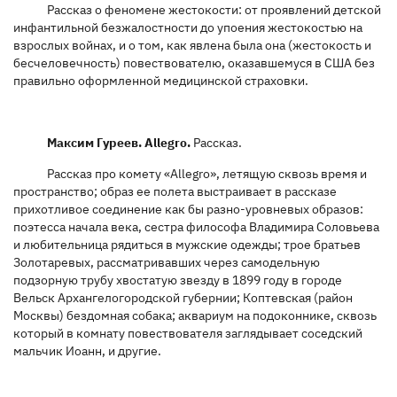
Рассказ о феномене жестокости: от проявлений детской
инфантильной безжалостности до упоения жестокостью на
взрослых войнах, и о том, как явлена была она (жестокость и
бесчеловечность) повествователю, оказавшемуся в США без
правильно оформленной медицинской страховки.
Максим Гуреев. Allegro.
Рассказ.
Рассказ про комету «Allegro», летящую сквозь время и
пространство; образ ее полета выстраивает в рассказе
прихотливое соединение как бы разно-уровневых образов:
поэтесса начала века, сестра философа Владимира Соловьева
и любительница рядиться в мужские одежды; трое братьев
Золотаревых, рассматривавших через самодельную
подзорную трубу хвостатую звезду в 1899 году в городе
Вельск Архангелогородской губернии; Коптевская (район
Москвы) бездомная собака; аквариум на подоконнике, сквозь
который в комнату повествователя заглядывает соседский
мальчик Иоанн, и другие.