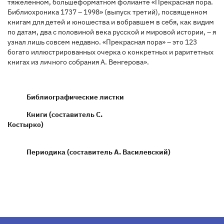
тяжеленном, большеформатном фолианте «Прекрасная пора.
Библиохроника 1737 – 1998» (выпуск третий), посвященном
книгам для детей и юношества и вобравшем в себя, как видим
по датам, два с половиной века русской и мировой истории, – я
узнал лишь совсем недавно. «Прекрасная пора» – это 123
богато иллюстрированных очерка о конкретных и раритетных
книгах из личного собрания А. Венгерова».
Библиографические листки
Книги (составитель С.
Костырко)
Периодика (составитель А. Василевский)