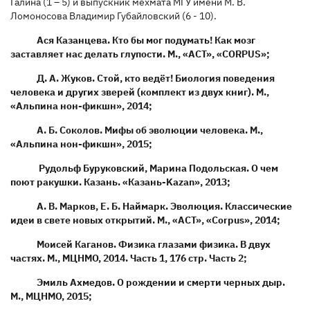
Галина (1 – 5) и выпускник мехмата МГУ имени М. В.
Ломоносова Владимир Губайловский (6 - 10).
Ася Казанцева. Кто бы мог подумать! Как мозг
заставляет нас делать глупости. М., «АСТ», «CORPUS»;
Д. А. Жуков. Стой, кто ведёт! Биология поведения
человека и других зверей (комплект из двух книг). М.,
«Альпина нон-фикшн», 2014;
А. Б. Соколов. Мифы об эволюции человека. М.,
«Альпина нон-фикшн», 2015;
Рудольф Буруковский, Марина Подольская. О чем
поют ракушки. Казань. «Казань-Kazan», 2013;
А. В. Марков, Е. Б. Наймарк. Эволюция. Классические
идеи в свете новых открытий. М., «АСТ», «Corpus», 2014;
Моисей Каганов. Физика глазами физика. В двух
частях. М., МЦНМО, 2014. Часть 1, 176 стр. Часть 2;
Эмиль Ахмедов. О рождении и смерти черных дыр.
М., МЦНМО, 2015;