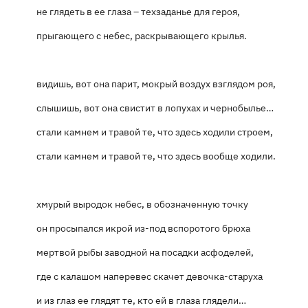
не глядеть в ее глаза – техзаданье для героя,
прыгающего с небес, раскрывающего крылья.
видишь, вот она парит, мокрый воздух взглядом роя,
слышишь, вот она свистит в лопухах и чернобылье…
стали камнем и травой те, что здесь ходили строем,
стали камнем и травой те, что здесь вообще ходили.
хмурый выродок небес, в обозначенную точку
он просыпался икрой из-под вспоротого брюха
мертвой рыбы заводной на посадки асфоделей,
где с калашом наперевес скачет девочка-старуха
и из глаз ее глядят те, кто ей в глаза глядели…