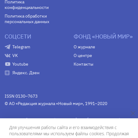
Политика
конфиденциальности
Политика обработки
персональных данных
СОЦСЕТИ
ФОНД «НОВЫЙ МИР»
Telegram
О журнале
VK
О центре
Youtube
Контакты
Яндекс. Дзен
ISSN 0130–7673
© АО «Редакция журнала «Новый мир», 1991–2020
Свидетельство Федеральной службы по надзору в сфере
связи, информационных технологий и массовых
Для улучшения работы сайта и его взаимодействия с
коммуникаций
средства массовой информации
пользователями мы используем файлы cookies. Продолжая
(Роскомнадзор)
ПИ № Фс 77-75754 от 13 июня 2019 г.