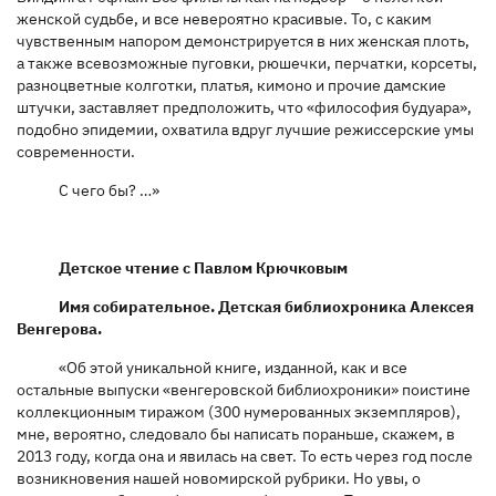
женской судьбе, и все невероятно красивые. То, с каким
чувственным напором демонстрируется в них женская плоть,
а также всевозможные пуговки, рюшечки, перчатки, корсеты,
разноцветные колготки, платья, кимоно и прочие дамские
штучки, заставляет предположить, что «философия будуара»,
подобно эпидемии, охватила вдруг лучшие режиссерские умы
современности.
С чего бы? …»
Детское чтение с Павлом Крючковым
Имя собирательное. Детская библиохроника Алексея
Венгерова.
«Об этой уникальной книге, изданной, как и все
остальные выпуски «венгеровской библиохроники» поистине
коллекционным тиражом (300 нумерованных экземпляров),
мне, вероятно, следовало бы написать пораньше, скажем, в
2013 году, когда она и явилась на свет. То есть через год после
возникновения нашей новомирской рубрики. Но увы, о