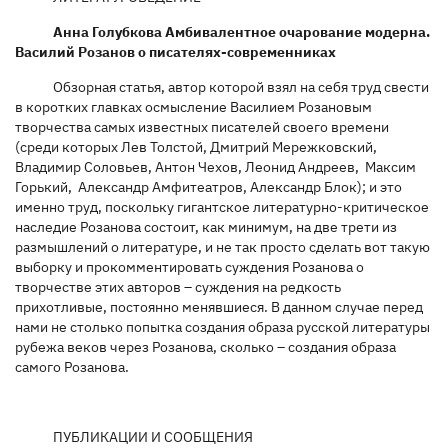
Анна Голубкова Амбивалентное очарование модерна.
Василий Розанов о писателях-современниках
Обзорная статья, автор которой взял на себя труд свести
в коротких главках осмысление Василием Розановым
творчества самых известных писателей своего времени
(среди которых Лев Толстой, Дмитрий Мережковский,
Владимир Соловьев, Антон Чехов, Леонид Андреев, Максим
Горький, Александр Амфитеатров, Александр Блок); и это
именно труд, поскольку гигантское литературно-критическое
наследие Розанова состоит, как минимум, на две трети из
размышлений о литературе, и не так просто сделать вот такую
выборку и прокомментировать суждения Розанова о
творчестве этих авторов – суждения на редкость
прихотливые, постоянно менявшиеся. В данном случае перед
нами не столько попытка создания образа русской литературы
рубежа веков через Розанова, сколько – создания образа
самого Розанова.
ПУБЛИКАЦИИ И СООБЩЕНИЯ