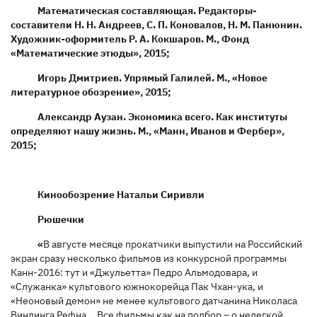
Математическая составляющая. Редакторы-
составители Н. Н. Андреев, С. П. Коновалов, Н. М. Панюнин.
Художник-оформитель Р. А. Кокшаров. М., Фонд
«Математические этюды», 2015;
Игорь Дмитриев. Упрямый Галилей. М., «Новое
литературное обозрение», 2015;
Александр Аузан. Экономика всего. Как институты
определяют нашу жизнь. М., «Манн, Иванов и Фербер»,
2015;
Кинообозрение Натальи Сиривли
Рюшечки
«
В августе месяце прокатчики выпустили на Российский
экран сразу несколько фильмов из конкурсной программы
Канн-2016: тут и «Джульетта» Педро Альмодовара, и
«Служанка» культового южнокорейца Пак Чхан-ука, и
«Неоновый демон» не менее культового датчанина Николаса
Виндинга Рефна... Все фильмы как на подбор – о нелегкой