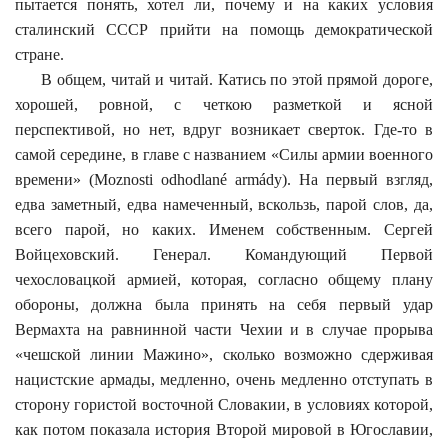
пытается понять, хотел ли, почему и на каких условия
сталинский СССР прийти на помощь демократической
стране.
В общем, читай и читай. Катись по этой прямой дороге,
хорошей, ровной, с четкою разметкой и ясной
перспективой, но нет, вдруг возникает сверток. Где-то в
самой середине, в главе с названием «Силы армии военного
времени» (
Moznosti odhodlané armády
). На первый взгляд,
едва заметный, едва намеченный, вскользь, парой слов, да,
всего парой, но каких. Именем собственным. Сергей
Войцеховский. Генерал. Командующий Первой
чехословацкой армией, которая, согласно общему плану
обороны, должна была принять на себя первый удар
Вермахта на равнинной части Чехии и в случае прорыва
«чешской линии Мажино», сколько возможно сдерживая
нацистские армады, медленно, очень медленно отступать в
сторону гористой восточной Словакии, в условиях которой,
как потом показала история Второй мировой в Югославии,