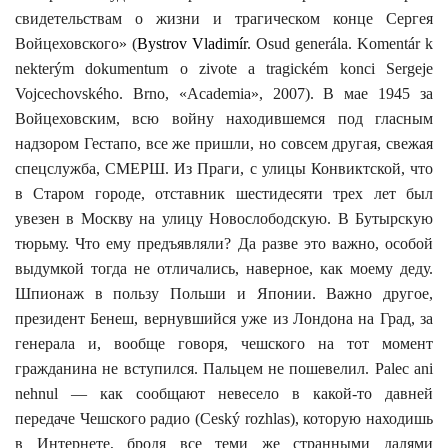
свидетельствам о жизни и трагическом конце Сергея
Войцеховского» (
Bystrov Vladimír
. Osud generála. Komentár k
nekterým dokumentum o zivote a tragickém konci Sergeje
Vojcechovského
. Brno, «Academia», 2007). В мае 1945 за
Войцеховским, всю войну находившемся под гласным
надзором Гестапо, все же пришли, но совсем другая, свежая
спецслужба, СМЕРШ. Из Праги, с улицы Конвиктской, что
в Старом городе, отставник шестидесяти трех лет был
увезен в Москву на улицу Новослободскую. В Бутырскую
тюрьму. Что ему предъявляли? Да разве это важно, особой
выдумкой тогда не отличались, наверное, как моему деду.
Шпионаж в пользу Польши и Японии. Важно другое,
президент Бенеш, вернувшийся уже из Лондона на Град, за
генерала и, вообще говоря, чешского на тот момент
гражданина не вступился. Пальцем не пошевелил. Palec ani
nehnul — как сообщают невесело в какой-то давней
передаче Чешского радио (
Ceský rozhlas
), которую находишь
в Интернете, бродя все теми же странными далями