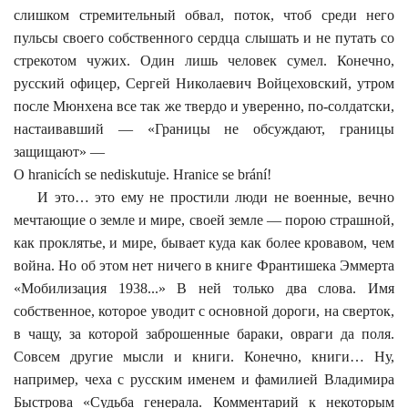
слишком стремительный обвал, поток, чтоб среди него
пульсы своего собственного сердца слышать и не путать со
стрекотом чужих. Один лишь человек сумел. Конечно,
русский офицер, Сергей Николаевич Войцеховский, утром
после Мюнхена все так же твердо и уверенно, по-солдатски,
настаивавший — «Границы не обсуждают, границы
защищают» —
O hranicích se
nediskutuje. Hranice se brání!
И это… это ему не простили люди не военные, вечно
мечтающие о земле и мире, своей земле — порою страшной,
как проклятье, и мире, бывает куда как более кровавом, чем
война. Но об этом нет ничего в книге Франтишека Эммерта
«Мобилизация 1938...» В ней только два слова. Имя
собственное, которое уводит с основной дороги, на сверток,
в чащу, за которой заброшенные бараки, овраги да поля.
Совсем другие мысли и книги. Конечно, книги… Ну,
например, чеха с русским именем и фамилией Владимира
Быстрова «Судьба генерала. Комментарий к некоторым