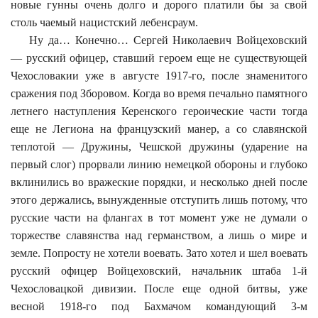
новые гунны очень долго и дорого платили бы за свой
столь чаемый нацистский лебенсраум.
Ну да… Конечно… Сергей Николаевич Войцеховский
— русский офицер, ставший героем еще не существующей
Чехословакии уже в августе 1917-го, после знаменитого
сражения под Зборовом. Когда во время печально памятного
летнего наступления Керенского героические части тогда
еще не Легиона на французский манер, а со славянской
теплотой — Дружины, Чешской дружины (ударение на
первый слог) прорвали линию немецкой обороны и глубоко
вклинились во вражеские порядки, и несколько дней после
этого держались, вынужденные отступить лишь потому, что
русские части на флангах в тот момент уже не думали о
торжестве славянства над германством, а лишь о мире и
земле. Попросту не хотели воевать. Зато хотел и шел воевать
русский офицер Войцеховский, начальник штаба 1-й
Чехословацкой дивизии. После еще одной битвы, уже
весной 1918-го под Бахмачом командующий 3-м