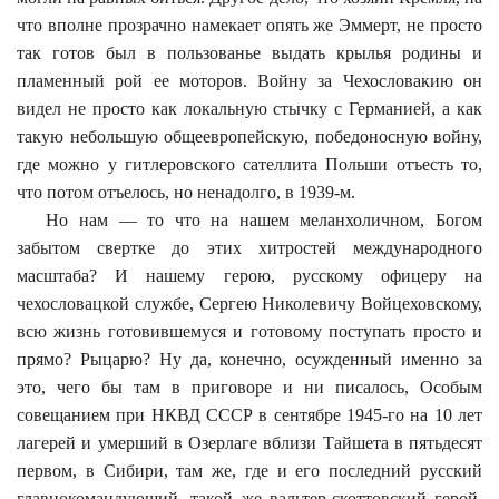
что вполне прозрачно намекает опять же Эммерт, не просто
так готов был в пользованье выдать крылья родины и
пламенный рой ее моторов. Войну за Чехословакию он
видел не просто как локальную стычку с Германией, а как
такую небольшую общеевропейскую, победоносную войну,
где можно у гитлеровского сателлита Польши отъесть то,
что потом отъелось, но ненадолго, в 1939-м.
Но нам — то что на нашем меланхоличном, Богом
забытом свертке до этих хитростей международного
масштаба? И нашему герою, русскому офицеру на
чехословацкой службе, Сергею Николевичу Войцеховскому,
всю жизнь готовившемуся и готовому поступать просто и
прямо? Рыцарю? Ну да, конечно, осужденный именно за
это, чего бы там в приговоре и ни писалось, Особым
совещанием при НКВД СССР в сентябре 1945-го на 10 лет
лагерей и умерший в Озерлаге вблизи Тайшета в пятьдесят
первом, в Сибири, там же, где и его последний русский
главнокомандующий, такой же вальтер-скоттовский герой,