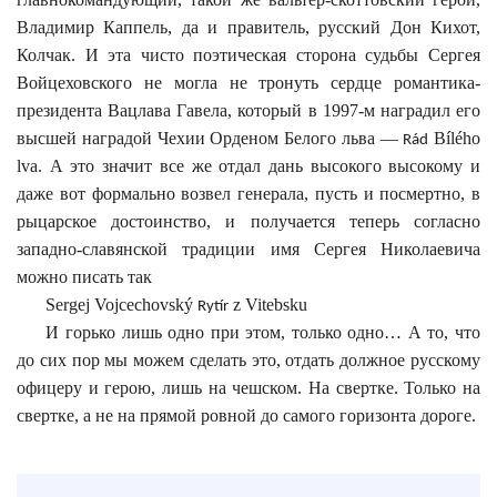
Владимир Каппель, да и правитель, русский Дон Кихот,
Колчак. И эта чисто поэтическая сторона судьбы Сергея
Войцеховского не могла не тронуть сердце романтика-
президента Вацлава Гавела, который в 1997-м наградил его
высшей наградой Чехии Орденом Белого льва —
Bílého
Rád
lva
. А это значит все же отдал дань высокого высокому и
даже вот формально возвел генерала, пусть и посмертно, в
рыцарское достоинство, и получается теперь согласно
западно-славянской традиции имя Сергея Николаевича
можно писать так
Sergej Vojcechovský
z Vitebsku
Ryt
ír
И горько лишь одно при этом, только одно… А то, что
до сих пор мы можем сделать это, отдать должное русскому
офицеру и герою, лишь на чешском. На свертке. Только на
свертке, а не на прямой ровной до самого горизонта дороге.