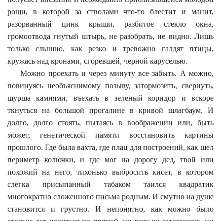
рощи, в которой за стволами что-то блестит и манит,
разорванный цинк крыши, разбитое стекло окна,
громоотвода гнутый штырь, не разобрать, не видно. Лишь
только слышно, как резко и тревожно галдят птицы,
кружась над кронами, сгоревшей, черной каруселью.
Можно проехать и через минуту все забыть. А можно,
повинуясь необъяснимому позыву, затормозить, свернуть,
шурша камнями, въехать в зеленый коридор и вскоре
ткнуться на большой прогалине в кривой шлагбаум. И
долго, долго стоять, пытаясь в воображении или, быть
может, генетической памяти восстановить картины
прошлого. Где была вахта, где плац для построений, как шел
периметр колючки, и где мог на дорогу дед, твой или
похожий на него, тихонько выбросить кисет, в котором
слегка присыпанный табаком таился квадратик
многократно сложенного письма родным. И смутно на душе
становится и грустно. И непонятно, как можно было