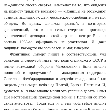
нежданного своего свертка. Намекают на то, что обиделся
на прямоту тридцать восьмого — «Границы не обсуждают,
границы защищают». Да и московского освободителя не мог
обидеть. Во-первых, слишком грозный, а во-вторых,
единственный, что в вынесеньи смертного приговора
единственной демократической стране в центре Европы
осенью 1938-го официально не участвовал. И даже
защищать как-будто бы собирался. И мог, наверное.
Франтишек Эммерт пишет в соответствующей, уже
однажды упомянутой главе, что роль сталинского СССР в
плане возможной обороны Чехословакии была вполне
понятной и продуманной — авиационная поддержка.
Советские бомбардировщики и истребители должны были
закрыть для немцев небо над Прагой, Брно и Пльзенем. И,
думается, в 1938-м вполне могли это успешно делать. Опыт
еще неотгремевшей гражданской войны в Испании об этом
свидетельствовал. Тогда еще и с тем люфтваффе вполне
могли на равных биться. Другое дело, что хозяин Кремля, на