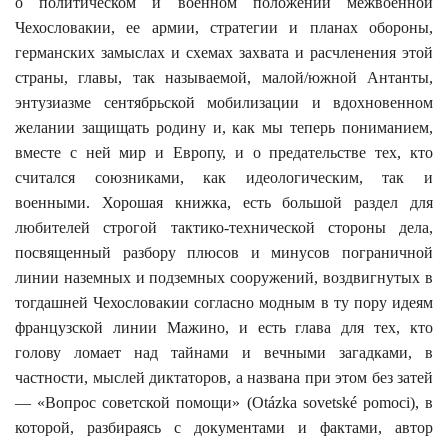
о политическом и военном положении межвоенной
Чехословакии, ее армии, стратегии и планах обороны,
германских замыслах и схемах захвата и расчленения этой
страны, главы, так называемой, малой/южной Антанты,
энтузиазме сентябрьской мобилизации и вдохновенном
желании защищать родину и, как мы теперь пониманием,
вместе с ней мир и Европу, и о предательстве тех, кто
считался союзниками, как идеологическим, так и
военными. Хорошая книжка, есть большой раздел для
любителей строгой тактико-технической стороны дела,
посвященный разбору плюсов и минусов пограничной
линии наземных и подземных сооружений, воздвигнутых в
тогдашней Чехословакии согласно модным в ту пору идеям
французской линии Мажино, и есть глава для тех, кто
голову ломает над тайнами и вечными загадками, в
частности, мыслей диктаторов, а названа при этом без затей
— «Вопрос советской помощи» (
Otázka sovetské pomoci
), в
которой, разбираясь с документами и фактами, автор