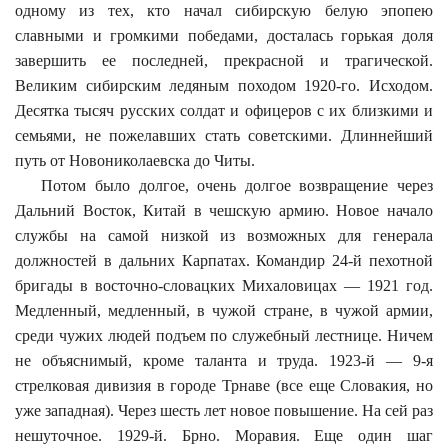
одному из тех, кто начал сибирскую белую эпопею
славными и громкими победами, досталась горькая доля
завершить ее последней, прекрасной и трагической.
Великим сибирским ледяным походом 1920-го. Исходом.
Десятка тысяч русских солдат и офицеров с их близкими и
семьями, не пожелавших стать советскими. Длиннейший
путь от Новониколаевска до Читы.
Потом было долгое, очень долгое возвращение через
Дальний Восток, Китай в чешскую армию. Новое начало
службы на самой низкой из возможных для генерала
должностей в дальних Карпатах. Командир 24-й пехотной
бригады в восточно-словацких Михаловицах — 1921 год.
Медленный, медленный, в чужой стране, в чужой армии,
среди чужих людей подъем по служебный лестнице. Ничем
не объяснимый, кроме таланта и труда. 1923-й — 9-я
стрелковая дивизия в городе Трнаве (все еще Словакия, но
уже западная). Через шесть лет новое повышение. На сей раз
нешуточное. 1929-й. Брно. Моравия. Еще один шаг