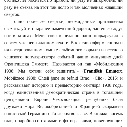
столько лет носиться по прямой, ни разу не затормозив, ни
разу не съехав на этот так долго и так молчаливо ждавший
сверток.
Точно такие же свертки, неожиданные приглашенья
съехать, уйти с заранее намеченной дороги, частенько ждут
нас в книгах. Меня совсем недавно один подкараулил в
совсем уже неожиданном тексте. В красиво оформленном и
иллюстрированном томике альбомного формата известного
чешского популяризатора событий давно минувших дней
Франтишека Эммерта. Называется он так «Мобилизация
1938: Мы хотели себя защитить!» (
František Emmert
.
Mobilizace 1938: Chteli jsme se bránit
! Brno, «Clio», 2015) и
рассказывает историю и предысторию сентября 1938 года,
когда единственная демократическая страна в тогдашней
центральной Европе Чехословацкая республика была
друзьями мира Великобританией и Францией скормлена
нацистской Германии с Гитлером во главе. В книжке восемь
глав, подробно со схемами и фотографиями, повествующих