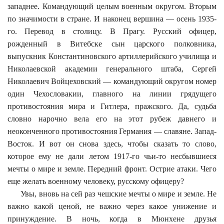
западнее. Командующий целым военным округом. Вторым
по значимости в стране. И наконец вершина — осень 1935-
го. Перевод в столицу. В Прагу. Русский офицер,
рожденный в Витебске сын царского полковника,
выпускник Константиновского артиллерийского училища и
Николаевской академии генерального штаба, Сергей
Николаевич Войцеховский — командующий округом номер
один Чехословакии, главного на линии грядущего
противостояния мира и Гитлера, пражского. Да, судьба
словно нарочно вела его на этот рубеж давнего и
неоконченного противостояния Германия — славяне. Запад-
Восток. И вот он снова здесь, чтобы сказать то слово,
которое ему не дали летом 1917-го чьи-то несбывшиеся
мечты о мире и земле. Передний фронт. Острие атаки. Чего
еще желать военному человеку, русскому офицеру?
Увы, вновь на сей раз чешские мечты о мире и земле. Не
важно какой ценой, не важно через какое унижение и
принуждение. В ночь, когда в Мюнхене друзья