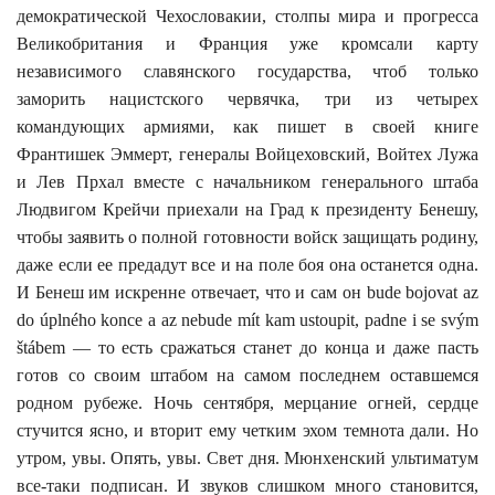
демократической Чехословакии, столпы мира и прогресса
Великобритания и Франция уже кромсали карту
независимого славянского государства, чтоб только
заморить нацистского червячка, три из четырех
командующих армиями, как пишет в своей книге
Франтишек Эммерт, генералы Войцеховский, Войтех Лужа
и Лев Прхал вместе с начальником генерального штаба
Людвигом Крейчи приехали на Град к президенту Бенешу,
чтобы заявить о полной готовности войск защищать родину,
даже если ее предадут все и на поле боя она останется одна.
И Бенеш им искренне отвечает, что и сам он
bude bojovat az
do úplného konce a az nebude mít kam ustoupit, padne i se svým
štábem
— то есть сражаться станет до конца и даже пасть
готов со своим штабом на самом последнем оставшемся
родном рубеже. Ночь сентября, мерцание огней, сердце
стучится ясно, и вторит ему четким эхом темнота дали. Но
утром, увы. Опять, увы. Свет дня. Мюнхенский ультиматум
все-таки подписан. И звуков слишком много становится,