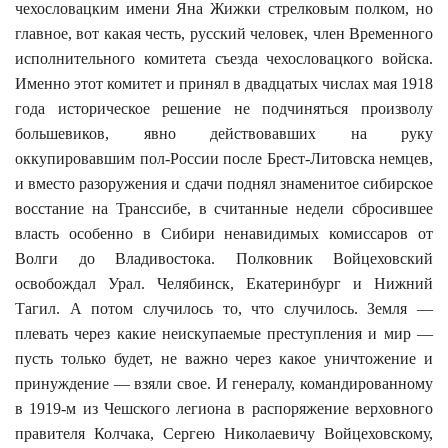
чехословацким имени Яна Жижки стрелковым полком, но
главное, вот какая честь, русский человек, член Временного
исполнительного комитета съезда чехословацкого войска.
Именно этот комитет и принял в двадцатых числах мая 1918
года историческое решение не подчиняться произволу
большевиков, явно действовавших на руку
оккупировавшим пол-России после Брест-Литовска немцев,
и вместо разоружения и сдачи поднял знаменитое сибирское
восстание на Транссибе, в считанные недели сбросившее
власть особенно в Сибири ненавидимых комиссаров от
Волги до Владивостока. Полковник Войцеховский
освобождал Урал. Челябинск, Екатеринбург и Нижний
Тагил. А потом случилось то, что случилось. Земля —
плевать через какие неискупаемые преступления и мир —
пусть только будет, не важно через какое уничтожение и
принуждение — взяли свое. И генералу, командированному
в 1919-м из Чешского легиона в распоряжение верховного
правителя Колчака, Сергею Николаевичу Войцеховскому,