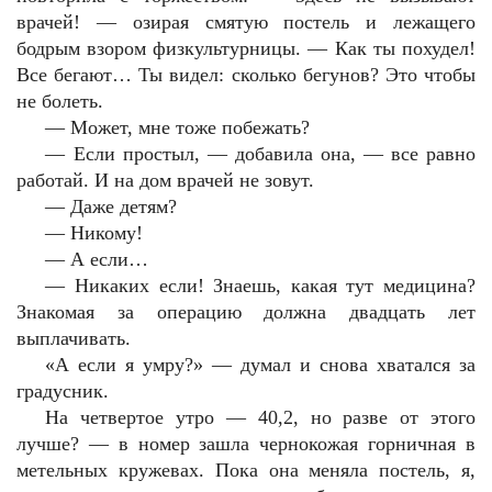
врачей! — озирая смятую постель и лежащего
бодрым взором физкультурницы. — Как ты похудел!
Все бегают… Ты видел: сколько бегунов? Это чтобы
не болеть.
— Может, мне тоже побежать?
— Если простыл, — добавила она, — все равно
работай. И на дом врачей не зовут.
— Даже детям?
— Никому!
— А если…
— Никаких если! Знаешь, какая тут медицина?
Знакомая за операцию должна двадцать лет
выплачивать.
«А если я умру?» — думал и снова хватался за
градусник.
На четвертое утро — 40,2, но разве от этого
лучше? — в номер зашла чернокожая горничная в
метельных кружевах. Пока она меняла постель, я,