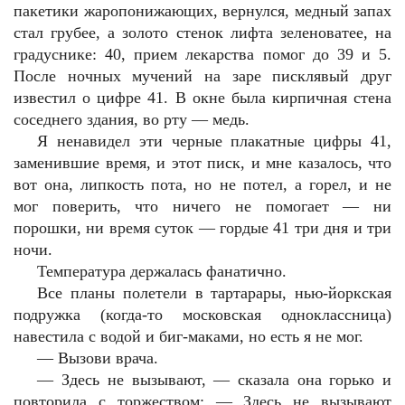
пакетики жаропонижающих, вернулся, медный запах
стал грубее, а золото стенок лифта зеленоватее, на
градуснике: 40, прием лекарства помог до 39 и 5.
После ночных мучений на заре писклявый друг
известил о цифре 41. В окне была кирпичная стена
соседнего здания, во рту — медь.
Я ненавидел эти черные плакатные цифры 41,
заменившие время, и этот писк, и мне казалось, что
вот она, липкость пота, но не потел, а горел, и не
мог поверить, что ничего не помогает — ни
порошки, ни время суток — гордые 41 три дня и три
ночи.
Температура держалась фанатично.
Все планы полетели в тартарары, нью-йоркская
подружка (когда-то московская одноклассница)
навестила с водой и биг-маками, но есть я не мог.
— Вызови врача.
— Здесь не вызывают, — сказала она горько и
повторила с торжеством: — Здесь не вызывают