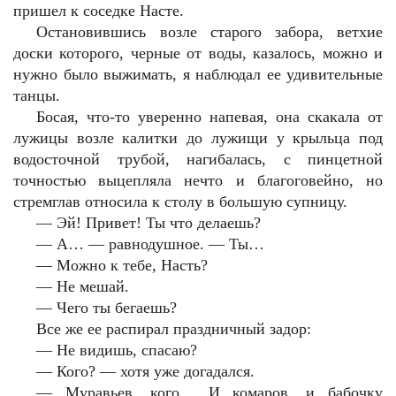
пришел к соседке Насте.
Остановившись возле старого забора, ветхие
доски которого, черные от воды, казалось, можно и
нужно было выжимать, я наблюдал ее удивительные
танцы.
Босая, что-то уверенно напевая, она скакала от
лужицы возле калитки до лужищи у крыльца под
водосточной трубой, нагибалась, с пинцетной
точностью выцепляла нечто и благоговейно, но
стремглав относила к столу в большую супницу.
— Эй! Привет! Ты что делаешь?
— А… — равнодушное. — Ты…
— Можно к тебе, Насть?
— Не мешай.
— Чего ты бегаешь?
Все же ее распирал праздничный задор:
— Не видишь, спасаю?
— Кого? — хотя уже догадался.
— Муравьев, кого… И комаров, и бабочку