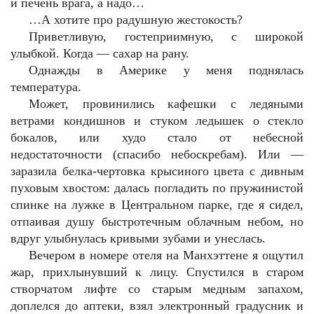
и печень врага, а надо…
…А хотите про радушную жестокость?
Приветливую, гостеприимную, с широкой
улыбкой. Когда — сахар на рану.
Однажды в Америке у меня поднялась
температура.
Может, провинились кафешки с ледяными
ветрами кондишнов и стуком ледышек о стекло
бокалов, или худо стало от небесной
недостаточности (спасибо небоскребам). Или —
заразила белка-чертовка крысиного цвета с дивным
пуховым хвостом: далась погладить по пружинистой
спинке на лужке в Центральном парке, где я сидел,
отпаивая душу быстротечным облачным небом, но
вдруг улыбнулась кривыми зубами и унеслась.
Вечером в номере отеля на Манхэттене я ощутил
жар, прихлынувший к лицу. Спустился в старом
створчатом лифте со старым медным запахом,
доплелся до аптеки, взял электронный градусник и