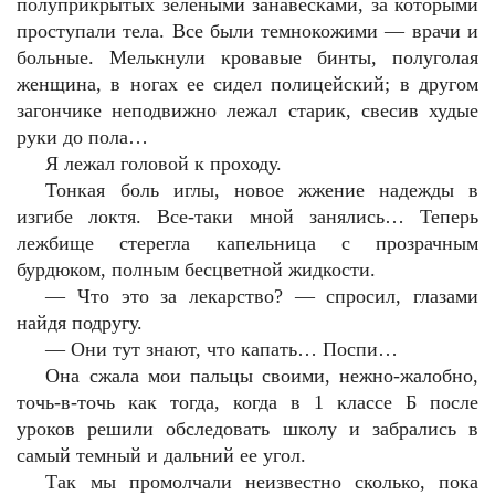
полуприкрытых зелеными занавесками, за которыми
проступали тела. Все были темнокожими — врачи и
больные. Мелькнули кровавые бинты, полуголая
женщина, в ногах ее сидел полицейский; в другом
загончике неподвижно лежал старик, свесив худые
руки до пола…
Я лежал головой к проходу.
Тонкая боль иглы, новое жжение надежды в
изгибе локтя. Все-таки мной занялись… Теперь
лежбище стерегла капельница с прозрачным
бурдюком, полным бесцветной жидкости.
— Что это за лекарство? — спросил, глазами
найдя подругу.
— Они тут знают, что капать… Поспи…
Она сжала мои пальцы своими, нежно-жалобно,
точь-в-точь как тогда, когда в 1 классе Б после
уроков решили обследовать школу и забрались в
самый темный и дальний ее угол.
Так мы промолчали неизвестно сколько, пока