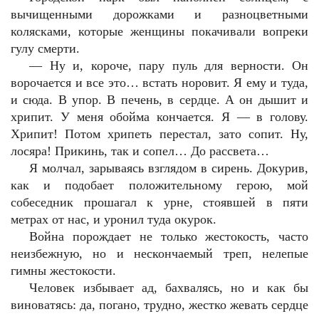
вычищенными дорожками и разноцветными
колясками, которые женщины покачивали вопреки
гулу смерти.
— Ну и, короче, пару пуль для верности. Он
ворочается и все это… встать норовит. Я ему и туда,
и сюда. В упор. В печень, в сердце. А он дышит и
хрипит. У меня обойма кончается. Я — в голову.
Хрипит! Потом хрипеть перестал, зато сопит. Ну,
лосяра! Прикинь, так и сопел… До рассвета…
Я молчал, зарываясь взглядом в сирень. Докурив,
как и подобает положительному герою, мой
собеседник прошагал к урне, стоявшей в пяти
метрах от нас, и уронил туда окурок.
Война порождает не только жестокость, часто
неизбежную, но и нескончаемый треп, нелепые
гимны жестокости.
Человек избывает ад, бахвалясь, но и как бы
виноватясь: да, погано, трудно, жестко жевать сердце