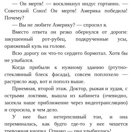
— Он мертв! — воскликнул индус гортанно. —
Советский Союз! Он мертв! Америка победила!
Почему?
— Вы не любите Америку? — спросил я.
Вместо ответа он резко обернулся от дороги:
закушенный рот-рубец, подкрученные усы,
оранжевый куль на голове.
Всю дорогу он что-то сердито бормотал. Хотя бы
не улыбался.
Когда прибыли к нужному зданию (ртутно-
стеклянный блеск фасада), совсем поплохело —
растрясло жар, вот и пополз выше.
Приемная, второй этаж. Доктор, рыжая и худая, с
острыми локтями, вышла из кабинета (очевидно,
засекла наше приближение через видеотрансляцию)
и спросила, в чем дело.
У нее был нетерпеливый тон, и она
переминалась, как будто где-то у нее чешется
тревожная кнопка. Однако — она улыбнулась!