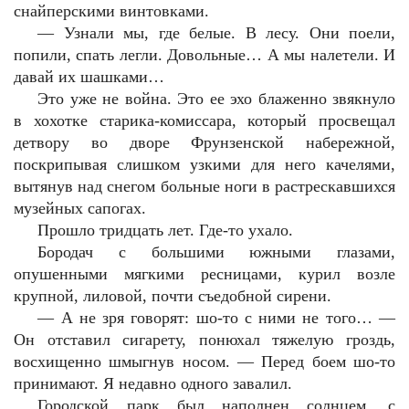
снайперскими винтовками.
— Узнали мы, где белые. В лесу. Они поели,
попили, спать легли. Довольные… А мы налетели. И
давай их шашками…
Это уже не война. Это ее эхо блаженно звякнуло
в хохотке старика-комиссара, который просвещал
детвору во дворе Фрунзенской набережной,
поскрипывая слишком узкими для него качелями,
вытянув над снегом больные ноги в растрескавшихся
музейных сапогах.
Прошло тридцать лет. Где-то ухало.
Бородач с большими южными глазами,
опушенными мягкими ресницами, курил возле
крупной, лиловой, почти съедобной сирени.
— А не зря говорят: шо-то с ними не того… —
Он отставил сигарету, понюхал тяжелую гроздь,
восхищенно шмыгнув носом. — Перед боем шо-то
принимают. Я недавно одного завалил.
Городской парк был наполнен солнцем, с