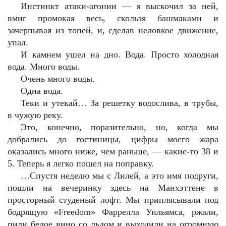
Инстинкт атаки-агонии — я выскочил за ней,
вмиг промокая весь, скользя башмаками и
зачерпывая из топей, и, сделав неловкое движение,
упал.
И камнем ушел на дно. Вода. Просто холодная
вода. Много воды.
Очень много воды.
Одна вода.
Теки и утекай… За решетку водослива, в трубы,
в чужую реку.
Это, конечно, поразительно, но, когда мы
добрались до гостиницы, цифры моего жара
оказались много ниже, чем раньше, — какие-то 38 и
5. Теперь я легко пошел на поправку.
…Спустя неделю мы с Лилей, а это имя подруги,
пошли на вечеринку здесь на Манхэттене в
просторный студеный лофт. Мы приплясывали под
бодрящую «Freedom» Фаррелла Уильямса, ржали,
пили белое вино со льдом и выходили на огромную