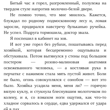
Битый час я горел, разгромленный, полулежа на
твердом стуле напротив молочно-белой двери.
Не помню точно, что мне мнилось. Кажется,
блуждал по родному подмосковному лесу и, ломая
заросли, продирался навстречу бульканью ручейка.
Не успел. Подруга тормошила, доктор звала.
Я поспешил в кабинет на зов.
И вот уже горел без рубахи, пошатываясь перед
хозяйкой, которая бесцеремонно ощупывала и
обстукивала. Потом вытянулся у стены под большим
постером — розово-малиновая анатомия
освежеванного человека, — а костлявая рука в
перчатке с нажимом стала мять пустой живот. Боли
не было, огонь совокуплялся с ознобом — вот это
было. Хозяйка усадила меня, меня ли? — горячую
вялую куклу, и стукнула блеснувшим молоточком по
колену, и я, со взмахом ноги ощутив, как что-то
хладное сорвалось в сердце, едва удержался от удара
ей в пах.