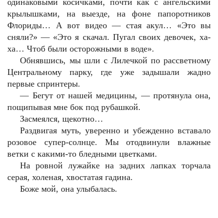
одинаковыми косичками, почти как с ангельскими
крылышками, на выезде, на фоне папоротников
Флориды… А вот видео — стая акул… «Это вы
сняли?» — «Это я скачал. Пугал своих девочек, ха-
ха… Чтоб были осторожными в воде».
Обнявшись, мы шли с Лилечкой по рассветному
Центральному парку, где уже задышали жадно
первые спринтеры.
— Бегут от нашей медицины, — протянула она,
пощипывая мне бок под рубашкой.
Засмеялся, щекотно…
Раздвигая муть, уверенно и убежденно вставало
розовое супер-солнце. Мы отодвинули влажные
ветки с какими-то бледными цветками.
На ровной лужайке на задних лапках торчала
серая, холеная, хвостатая гадина.
Боже мой, она улыбалась.