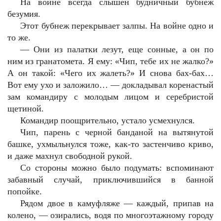
На войне всегда слышен будничный бубнеж
безумия.
Этот бубнеж перекрывает залпы. На войне одно и
то же.
— Они из палатки лезут, еще сонные, а он по
ним из гранатомета. Я ему: «Чип, тебе их не жалко?»
А он такой: «Чего их жалеть?» И снова бах-бах…
Вот ему ухо и заложило… — докладывал коренастый
зам командиру с молодым лицом и серебристой
щетиной.
Командир поощрительно, устало усмехнулся.
Чип, парень с черной банданой на вытянутой
башке, ухмыльнулся тоже, как-то застенчиво криво,
и даже махнул свободной рукой.
Со стороны можно было подумать: вспоминают
забавный случай, приключившийся в банной
попойке.
Рядом двое в камуфляже — каждый, припав на
колено, — озирались, водя по многоэтажному городу