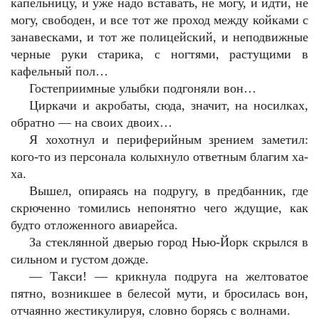
капельницу, и уже надо вставать, не могу, и идти, не
могу, свободен, и все тот же проход между койками с
занавесками, и тот же полицейский, и неподвижные
черные руки старика, с ногтями, растущими в
кафельный пол…
Гостеприимные улыбки подгоняли вон…
Циркачи и акробаты, сюда, значит, на носилках,
обратно — на своих двоих…
Я хохотнул и периферийным зрением заметил:
кого-то из персонала колыхнуло ответным благим ха-
ха.
Вышел, опираясь на подругу, в предбанник, где
скрюченно томились непонятно чего ждущие, как
будто отложенного авиарейса.
За стеклянной дверью город Нью-Йорк скрылся в
сильном и густом дожде.
— Такси! — крикнула подруга на желтоватое
пятно, возникшее в белесой мути, и бросилась вон,
отчаянно жестикулируя, словно борясь с волнами.