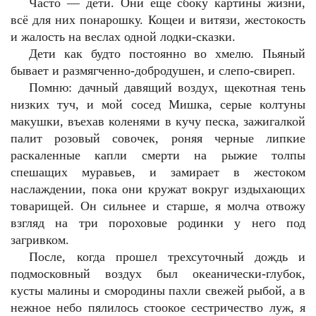
Часто — дети. Они еще сбоку картины жизни,
всё для них понарошку. Кощеи и витязи, жестокость
и жалость на веслах одной лодки-сказки.
Дети как будто постоянно во хмелю. Пьяный
бывает и размягченно-добродушен, и слепо-свиреп.
Помню: дачный давящий воздух, щекотная тень
низких туч, и мой сосед Мишка, серые колтуны
макушки, въехав коленями в кучу песка, зажигалкой
палит розовый совочек, роняя черные липкие
раскаленные капли смерти на рыжие толпы
спешащих муравьев, и замирает в жестоком
наслаждении, пока они кружат вокруг издыхающих
товарищей. Он сильнее и старше, я молча отвожу
взгляд на три пороховые родинки у него под
загривком.
После, когда прошел трехсуточный дождь и
подмосковный воздух был океанически-глубок,
кусты малины и смородины пахли свежей рыбой, а в
нежное небо пялилось стоокое сестричество луж, я