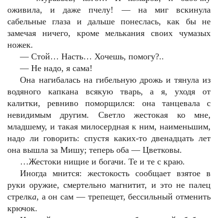
оживила, и даже пчелу! — на миг вскинула
сабельные глаза и дальше понеслась, как бы не
замечая ничего, кроме мелькания своих чумазых
ножек.
— Стой… Насть… Хочешь, помогу?..
— Не надо, я сама!
Она нагибалась на гибельную дрожь и тянула из
водяного капкана всякую тварь, а я, уходя от
калитки, ревниво поморщился: она танцевала с
невидимым другим. Светло жестокая ко мне,
младшему, и такая милосердная к ним, наименьшим,
надо ли говорить: спустя каких-то двенадцать лет
она вышла за Мишу; теперь оба — Цветковы.
…Жестоки нищие и богачи. Те и те с краю.
Иногда мнится: жестокость сообщает взятое в
руки оружие, смертельно магнитит, и это не палец
стрелк
а
, а он сам — трепещет, бессильный отменить
крючок.