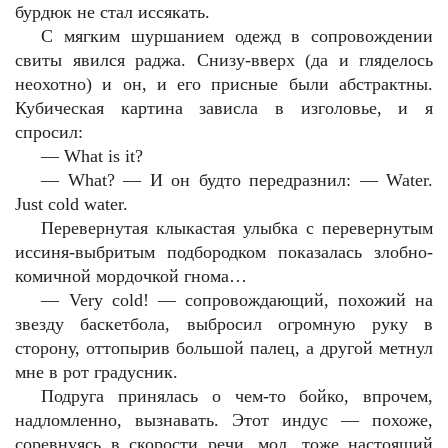
бурдюк не стал иссякать.
С мягким шуршанием одежд в сопровождении
свиты явился раджа. Снизу-вверх (да и гляделось
неохотно) и он, и его присные были абстрактны.
Кубическая картина зависла в изголовье, и я
спросил:
— What is it?
— What? — И он будто передразнил: — Water.
Just cold water.
Перевернутая клыкастая улыбка с перевернутым
иссиня-выбритым подбородком показалась злобно-
комичной мордочкой гнома…
— Very cold! — сопровождающий, похожий на
звезду баскетбола, выбросил огромную руку в
сторону, оттопырив большой палец, а другой метнул
мне в рот градусник.
Подруга принялась о чем-то бойко, впрочем,
надломленно, вызнавать. Этот индус — похоже,
соревнуясь в скорости речи, мол, тоже настоящий