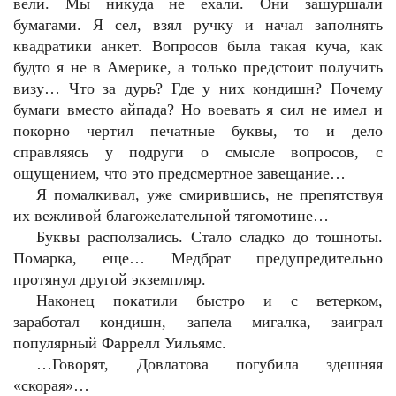
вели. Мы никуда не ехали. Они зашуршали
бумагами. Я сел, взял ручку и начал заполнять
квадратики анкет. Вопросов была такая куча, как
будто я не в Америке, а только предстоит получить
визу… Что за дурь? Где у них кондишн? Почему
бумаги вместо айпада? Но воевать я сил не имел и
покорно чертил печатные буквы, то и дело
справляясь у подруги о смысле вопросов, с
ощущением, что это предсмертное завещание…
Я помалкивал, уже смирившись, не препятствуя
их вежливой благожелательной тягомотине…
Буквы расползались. Стало сладко до тошноты.
Помарка, еще… Медбрат предупредительно
протянул другой экземпляр.
Наконец покатили быстро и с ветерком,
заработал кондишн, запела мигалка, заиграл
популярный Фаррелл Уильямс.
…Говорят, Довлатова погубила здешняя
«скорая»…