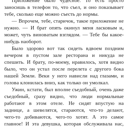
Приложение было чудесное. То есть просто
заносишь в телефон то, что съел, и оно показывает
тебе, сколько еще можно съесть до нормы.
—
Впрочем, тебе, старичок, такое приложение не
нужно. — И брат опять окинул меня ласковым и,
может, чуть виноватым взглядом. — Тебе бы какое-
нибудь наоборот.
Было здорово вот так сидеть вдвоем поздним
вечером в пустом зале ресторана и никуда не
спешить. И брату, по-моему, нравилось, хотя видно
было, что он устал после перелета с другого бока
нашей Земли. Веки у него нависли над глазами, и
голова клонилась вниз, как только он умолкал.
Ужин, кстати, был вполне съедобный, очень даже
съедобный, сразу видно, что люди нормальные
работают в этом отеле. Не сидят впустую на
заднице, а шевелятся, стараются, что-то делают,
чего-то добиваются, чего-то хотят. А это самое
главное! И эта девушка, которая обслуживала нас,