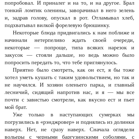
попробовал. И приналег и на то, и на другое. Брал
тонкий ломтик оленины, заворачивал в него зелень
и, задрав голову, опускал в рот. Отламывал хлеб,
подхватывал вилкой форелевую брюшинку.
Некоторые блюда придвигались к нам поближе и
начинали нетерпеливо ждать своей очереди,
некоторые — попроще, типа всяких нарезок и
закусок — стояли дальше, но ведь можно было
попросить передать то, что тебе приглянулось.
Приятно было смотреть, как он ест, я бы тоже
хотел уметь кушать с таким удовольствием, но так и
не научился. И хозяин оленьего парка, и главный
лесничий, сидящий напротив нас, и я — мы все
почти с завистью смотрели, как вкусно ест и пьет
мой брат.
Уже только в наступающих сумерках мы
погрузились в «рэнджровер» и поднялись из долинки
наверх. Нет, не сразу наверх. Сначала оглядели
вольеры с черными баргузинскими соболями, с