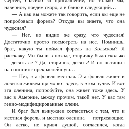
Сергей, спасибо за приглашение, но только мы,
наверное, поедем скоро, а в баню в следующий…
—
А как вы можете так говорить, если вы еще не
попробовали форель? Откуда вы знаете, что она
чудесная?
—
Нет, но видно же сразу, что чудесная!
Достаточно просто посмотреть на нее. Помнишь,
брат, какую ты поймал форель на Кольском? Я
расскажу. Мы были в походе, старичку было сколько
— десять лет? Да, старичок, десять? И он вытащил
на спиннинг прекраснейшую…
—
Нет, эта форель местная. Эта форель живет и
ловится живьем прямо вот здесь, в этом ручье. И вот
эта оленина, попробуйте, она живет тоже здесь. У
вас в Америке, между прочим, такой нет. У вас там
генно-модифицированные олени.
И брат был вынужден согласиться с тем, что и
местная форель, и местная оленина — потрясающие.
Он легко, не кривя душой, согласился, когда