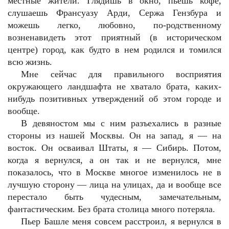
местные жители. Глядишь в окно, пьешь кофе,
слушаешь Франсуазу Арди, Сержа Гензбура и
можешь легко, любовно, по-родственному
возненавидеть этот приятный (в историческом
центре) город, как будто в нем родился и томился
всю жизнь.
Мне сейчас для правильного восприятия
окружающего ландшафта не хватало брата, каких-
нибудь позитивных утверждений об этом городе и
вообще.
В девяностом мы с ним разъехались в разные
стороны из нашей Москвы. Он на запад, я — на
восток. Он осваивал Штаты, я — Сибирь. Потом,
когда я вернулся, а он так и не вернулся, мне
показалось, что в Москве многое изменилось не в
лучшую сторону — лица на улицах, да и вообще все
перестало быть чудесным, замечательным,
фантастическим. Без брата столица много потеряла.
Пьер Башле меня совсем расстроил, я вернулся в