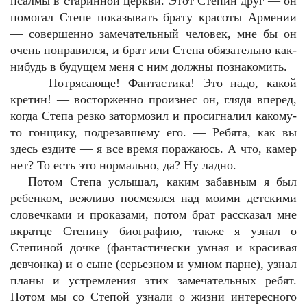
псалмы в старинной церкви. Этот Степин друг — он
помогал Степе показывать брату красоты Армении
— совершенно замечательный человек, мне бы он
очень понравился, и брат или Степа обязательно как-
нибудь в будущем меня с ним должны познакомить.
—
Потрясающе! Фантастика! Это надо, какой
кретин! — восторженно произнес он, глядя вперед,
когда Степа резко затормозил и просигналил какому-
то гонщику, подрезавшему его. — Ребята, как вы
здесь ездите — я все время поражаюсь. А что, камер
нет? То есть это нормально, да? Ну ладно.
Потом Степа услышал, каким забавным я был
ребенком, вежливо посмеялся над моими детскими
словечками и проказами, потом брат рассказал мне
вкратце Степину биографию, также я узнал о
Степиной дочке (фантастически умная и красивая
девчонка) и о сыне (серьезном и умном парне), узнал
планы и устремления этих замечательных ребят.
Потом мы со Степой узнали о жизни интересного