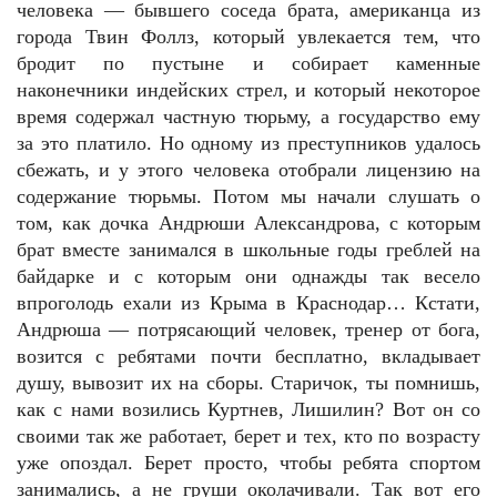
человека — бывшего соседа брата, американца из
города Твин Фоллз, который увлекается тем, что
бродит по пустыне и собирает каменные
наконечники индейских стрел, и который некоторое
время содержал частную тюрьму, а государство ему
за это платило. Но одному из преступников удалось
сбежать, и у этого человека отобрали лицензию на
содержание тюрьмы. Потом мы начали слушать о
том, как дочка Андрюши Александрова, с которым
брат вместе занимался в школьные годы греблей на
байдарке и с которым они однажды так весело
впроголодь ехали из Крыма в Краснодар… Кстати,
Андрюша — потрясающий человек, тренер от бога,
возится с ребятами почти бесплатно, вкладывает
душу, вывозит их на сборы. Старичок, ты помнишь,
как с нами возились Куртнев, Лишилин? Вот он со
своими так же работает, берет и тех, кто по возрасту
уже опоздал. Берет просто, чтобы ребята спортом
занимались, а не груши околачивали. Так вот его