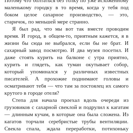
Потому что болтаться без толку по уже исхоженному
маленькому городку в то время, когда у тебя под
боком целое сахарное производство, — это,
старичок, по меньшей мере странно.
Я был рад, что мы вот так вместе проводим
время. И город, в общем-то, приятным кажется, я в
жизни бы сюда не выбрался, если бы не брат. И
сахарный завод посмотрю. И два музея посетил. И
даже стоять курить на балконе с утра приятно,
курить и глядеть, как туман окутывает собор,
который упоминался у различных известных
писателей. А прохожие поднимают головы и
осматривают тебя — что там за постоялец их самого
крутого в городе отеля?
Степа для начала проехал вдоль очереди из
грузовиков с сахарной свеклой и подрулил к кагатам
— длинным кучам, в которые она была сложена. Из
кагатов торчали серебристые трубы вентиляции.
Свекла спала, ждала переработки, потихоньку