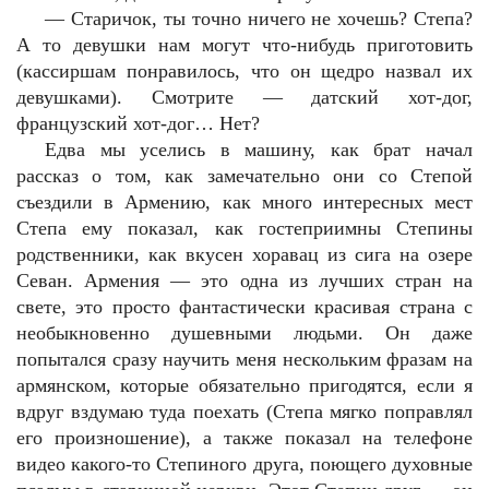
—
Старичок, ты точно ничего не хочешь? Степа?
А то девушки нам могут что-нибудь приготовить
(кассиршам понравилось, что он щедро назвал их
девушками). Смотрите — датский хот-дог,
французский хот-дог… Нет?
Едва мы уселись в машину, как брат начал
рассказ о том, как замечательно они со Степой
съездили в Армению, как много интересных мест
Степа ему показал, как гостеприимны Степины
родственники, как вкусен хоравац из сига на озере
Севан. Армения — это одна из лучших стран на
свете, это просто фантастически красивая страна с
необыкновенно душевными людьми. Он даже
попытался сразу научить меня нескольким фразам на
армянском, которые обязательно пригодятся, если я
вдруг вздумаю туда поехать (Степа мягко поправлял
его произношение), а также показал на телефоне
видео какого-то Степиного друга, поющего духовные