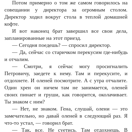
Потом примерно о том же самом говорилось на
совещании у директора за огромным столом.
Директор ходил вокруг стола в теплой домашней
кофте.
И вот наконец брат завершил все свои дела,
запланированные на этот приезд.
—
Сегодня поедешь? — спросил директор.
—
Да, сейчас со старичком перекусим где-нибудь
и отчалим.
—
Смотри, я сейчас могу просигналить
Петровичу, заедете к нему. Там и перекусите, и
отдохнете. И оленей посмотрите. А с утра отчалите.
Один хрен он ничем там не занимается, оленей
своих пинает и груши, как говорится, околачивает.
Ты знаком с ним?
—
Нет, не знаком. Гена, слушай, олени — это
замечательно, но давай оленей в следующий раз. Я
что-то устал, — говорил брат.
—
Так, все. Не суетись. Там отдохнешь. В