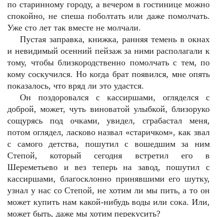
по старинному городу, а вечером в гостинице можно
спокойно, не спеша поболтать или даже помолчать.
Уже сто лет так вместе не молчали.
Пустая заправка, книжка, ранняя темень в окнах
и невидимый осенний пейзаж за ними располагали к
тому, чтобы близкородственно помолчать с тем, по
кому соскучился. Но когда брат появился, мне опять
показалось, что вряд ли это удастся.
Он поздоровался с кассиршами, огляделся с
доброй, может, чуть виноватой улыбкой, близоруко
сощурясь под очками, увидел, сграбастал меня,
потом оглядел, ласково назвал «старичком», как звал
с самого детства, пошутил с вошедшим за ним
Степой, который сегодня встретил его в
Шереметьево и вез теперь на завод, пошутил с
кассиршами, благосклонно принявшими его шутку,
узнал у нас со Степой, не хотим ли мы пить, а то он
может купить нам какой-нибудь воды или сока. Или,
может быть, даже мы хотим перекусить?