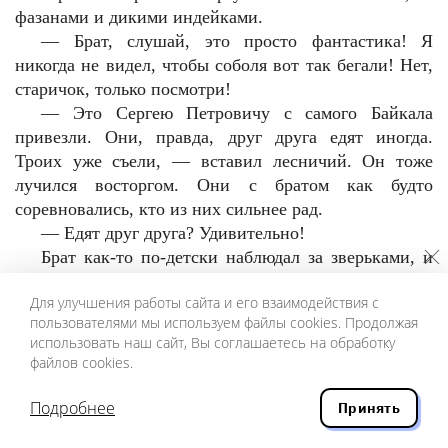
фазанами и дикими индейками.
—
Брат, слушай, это просто фантастика! Я
никогда не видел, чтобы соболя вот так бегали! Нет,
старичок, только посмотри!
—
Это Сергею Петровичу с самого Байкала
привезли. Они, правда, друг друга едят иногда.
Троих уже съели, — вставил лесничий. Он тоже
лучился восторгом. Они с братом как будто
соревновались, кто из них сильнее рад.
—
Едят друг друга? Удивительно!
Брат как-то по-детски наблюдал за зверьками, и
его восхищение, удивление и радость от увиденного
Для улучшения работы сайта и его взаимодействия с
были очень естественны. Поестественней, чем у
пользователями мы используем файлы cookies. Продолжая
лесничего. А Сергей всему этому весело и чуть
использовать наш сайт, Вы соглашаетесь на обработку
насмешливо улыбался. Да и как немножечко не
файлов cookies.
насмешничать и не подтрунивать над этим всем —
над соболями в вольерах, глуповатыми фазанами и
Подробнее
Принять
совсем уж бестолковыми индейками? Это же просто