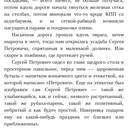
посадками, — всего ничего, не больше получаса,
потом вдоль дороги начала тянуться железная сетка
на столбах, потом миновали что-то вроде КПП со
шлагбаумом, и за сеткой-рабицей возникли
пасущиеся парами и поодиночке олени.
Насыпная дорога прошла вдоль оврага, затем
нырнула в него, тогда нам открылась усадьба Сергея
Петровича, спрятанная в маленькой долинке. Или
скорее в ложбинке, где протекает ручей.
Сергей Петрович сидел во главе щедрого стола в
просторном павильоне, перед ним — здоровенная
бутыль с напитком коньячного цвета и этикеткой, на
которой написано «Петрович». Еще на этикетке был
изображен сам Сергей Петрович — такой же
улыбающийся, как и сейчас, немного растрепанный,
такой же рубаха-парень, такой же позитивный,
небритый и как будто простой. Наверняка подарок
ему на какой-нибудь праздник от близких или
приближенных.