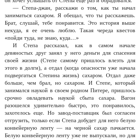
он хочет услышать от Степы еще раз и обрадовался.
—
Степа-джан, расскажи о том, как ты начал
заниматься сахаром. Я обещал, что ты расскажешь.
Брат, слушай, тебе понравится. Это история выше
некуда, я ее очень люблю. Такая череда квестов
«пойди туда, не знаю, куда…»
И Степа рассказал, как в самом начале
девяностых друг занял у него деньги для спасения
своей жизни (Степе самому пришлось влезть для
этого в долги), а отдал (когда опасности уже начала
подвергаться Степина жизнь) сахаром. Отдал даже
больше, чем брал, но сахаром. И Степе, который
занимался наукой в своем родном Питере, пришлось
срочно овладевать наукой сбыта сахара. Вагон
разошелся удивительно быстро, это понравилось,
захотелось еще. Но завод-поставщик был согласен
отгрузить, только если Степа добудет для него белую
конвейерную ленту — на черной сахар пачкается.
Белую конвейерную ленту уже не выпускали, но для