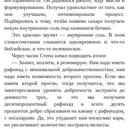
восторженность. Он радовался работе, ходу мысли и
формулированию. Получал удовольствие от того, как
они улучшали, оптимизировали процесс.
Подбирались к тому, чтобы помимо сахара получать
некую внутреннюю соль под названием бетаин.
Это красиво звучит —
внутренняя соль
. В этом
словосочетании слышится одновременно и что-то
библейское, и что-то пелевинское.
Через часик Степа начал подводить итоги:
—
Значит, коллеги, я резюмирую. Нам надо иметь
рафинад с минимальной доброкачественностью, нам
надо иметь возможность второго прогона. Если мы
имеем второй прогон, тогда получается, что мы
заинтересованы уронить добротность экстракта до
девяносто трех, за это мы получаем
десятипроцентный рафинад и всего десять
процентов добро сбрасываем на канаву с рафинадом,
с несахарами. Да, это ухудшает нам несколько вари,
но увеличивает количество экстракта мелассы.