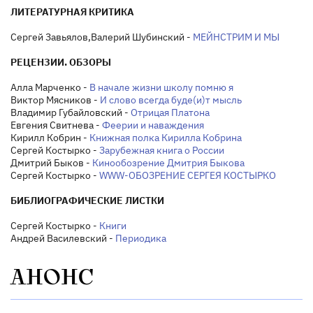
ЛИТЕРАТУРНАЯ КРИТИКА
Сергей Завьялов,Валерий Шубинский -
МЕЙНСТРИМ И МЫ
РЕЦЕНЗИИ. ОБЗОРЫ
Алла Марченко -
В начале жизни школу помню я
Виктор Мясников -
И слово всегда буде(и)т мысль
Владимир Губайловский -
Отрицая Платона
Евгения Свитнева -
Феерии и наваждения
Кирилл Кобрин -
Книжная полка Кирилла Кобрина
Сергей Костырко -
Зарубежная книга о России
Дмитрий Быков -
Кинообозрение Дмитрия Быкова
Сергей Костырко -
WWW-ОБОЗРЕНИЕ СЕРГЕЯ КОСТЫРКО
БИБЛИОГРАФИЧЕСКИЕ ЛИСТКИ
Сергей Костырко -
Книги
Андрей Василевский -
Периодика
АНОНС