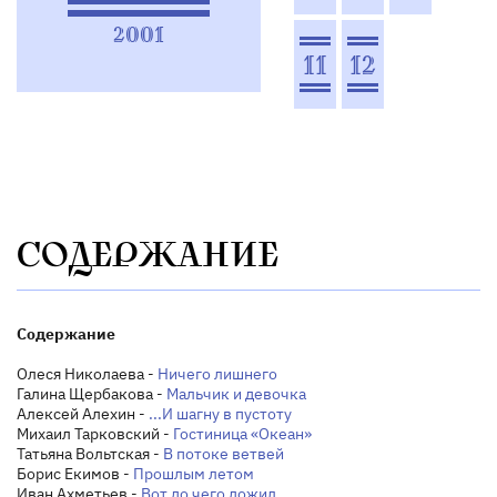
2001
11
12
СОДЕРЖАНИЕ
Содержание
Олеся Николаева -
Ничего лишнего
Галина Щербакова -
Мальчик и девочка
Алексей Алехин -
...И шагну в пустоту
Михаил Тарковский -
Гостиница «Океан»
Татьяна Вольтская -
В потоке ветвей
Борис Екимов -
Прошлым летом
Иван Ахметьев -
Вот до чего дожил