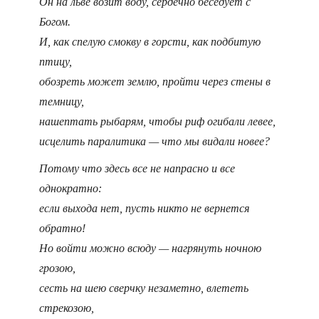
Он на льве возит воду, сердечно беседует с
Богом.
И, как спелую смокву в горсти, как подбитую
птицу,
обозреть может землю, пройти через стены в
темницу,
нашептать рыбарям, чтобы риф огибали левее,
исцелить паралитика — что мы видали новее?
Потому что здесь все не напрасно и все
однократно:
если выхода нет, пусть никто не вернется
обратно!
Но войти можно всюду — нагрянуть ночною
грозою,
сесть на шею сверчку незаметно, влететь
стрекозою,