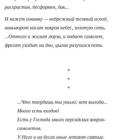
расхристан, бесформен, дик...
И кажет изнанку — небрежный темный испод,
навыворот носит покров небес, золотую сеть.
...Оттого и жалит гюрза, и падает самолет,
фрегат уходит на дно, цыган разучился петь.
*
*
*
...Что твердишь ты уныло: нет выхода...
Много есть входов!
Есть у Господа много персидских ковров-
самолетов.
У Него и на бесах иные летают святые.