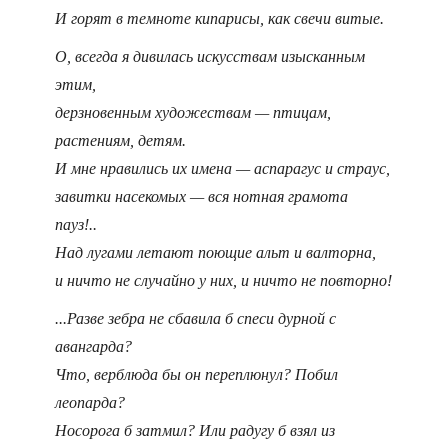
И горят в темноте кипарисы, как свечи витые.
О, всегда я дивилась искусствам изысканным
этим,
дерзновенным художествам — птицам,
растениям, детям.
И мне нравились их имена — аспарагус и страус,
завитки насекомых — вся нотная грамота
пауз!..
Над лугами летают поющие альт и валторна,
и ничто не случайно у них, и ничто не повторно!
...Разве зебра не сбавила б спеси дурной с
авангарда?
Что, верблюда бы он переплюнул? Побил
леопарда?
Носорога б затмил? Или радугу б взял из