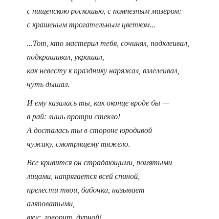
с нищенскою роскошью, с помпезным мизером:
с крашеным трогательным цветком...
...Тот, кто мастерил тебя, сочинял, подклеивал,
подкрашивал, украшал,
как невесту к празднику наряжал, взлелеивал,
чуть дышал.
И ему казалась ты, как оконце вроде бы —
в рай: лишь протри стекло!
А досталась ты в стороне юродивой
чужаку, смотрящему тяжело.
Все кривится он страдающими, помятыми
лицами, напрягается всей спиной,
прелести твои, бабочка, называет
аляповатыми,
вкус, говорит, дурной!