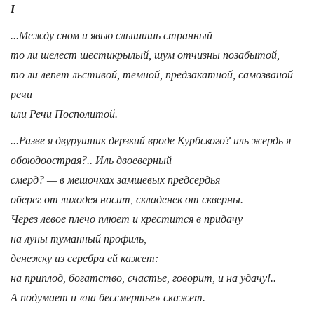
I
...Между сном и явью слышишь странный
то ли шелест шестикрылый, шум отчизны позабытой,
то ли лепет льстивой, темной, предзакатной, самозваной
речи
или Речи Посполитой.
...Разве я двурушник дерзкий вроде Курбского? иль жердь я
обоюдоострая?.. Иль двоеверный
смерд? — в мешочках замшевых предсердья
оберег от лиходея носит, складенек от скверны.
Через левое плечо плюет и крестится в придачу
на луны туманный профиль,
денежку из серебра ей кажет:
на приплод, богатство, счастье, говорит, и на удачу!..
А подумает и «на бессмертье» скажет.