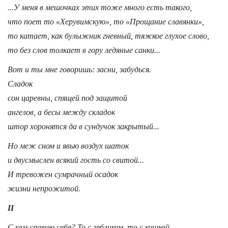
...У меня в мешочках этих тоже много есть такого,
что поет то «Херувимскую», то «Прощание славянки»,
то катает, как булыжник гневный, тяжкое глухое слово,
то без слов толкает в гору ледяные санки...
Вот и ты мне говоришь: засни, забудься.
Сладок
сон царевны, спящей под защитой
ангелов, а бесы между складок
штор хоронятся да в сундучок закрытый...
Но меж сном и явью воздух шаток
и двусмыслен всякий гость со свитой...
И тревожен сумрачный осадок
жизни непрожитой.
II
С кем сравню себя? То с зябликом, то с кошкой