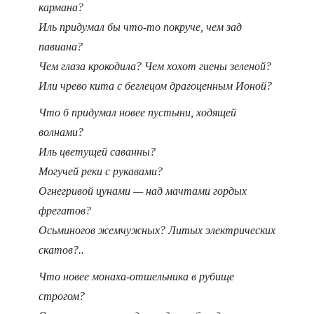
кармана?
Иль придумал бы что-то покруче, чем зад
павиана?
Чем глаза крокодила? Чем хохот гиены зеленой?
Или чрево кита с беглецом драгоценным Ионой?
Что б придумал новее пустыни, ходящей
волнами?
Иль цветущей саванны?
Могучей реки с рукавами?
Огнегривой цунами — над мачтами гордых
фрегатов?
Осьминогов жемчужных? Литых электрических
скатов?..
Что новее монаха-отшельника в рубище
строгом?