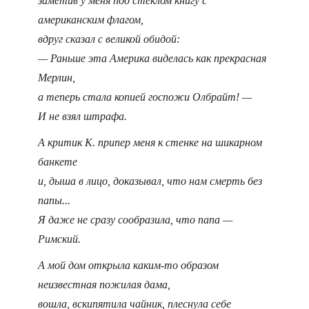
заметив у меня под стеклом книгу с
американским флагом,
вдруг сказал с великой обидой:
— Раньше эта Америка виделась как прекрасная
Мерлин,
а теперь стала копией госпожи Олбрайт! —
И не взял штрафа.
А критик К. припер меня к стенке на шикарном
банкете
и, дыша в лицо, доказывал, что нам смерть без
папы...
Я даже не сразу сообразила, что папа —
Римский.
А мой дом открыла каким-то образом
неизвестная пожилая дама,
вошла, вскипятила чайник, плеснула себе