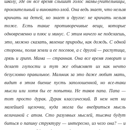
школу, где он все время слышит голос мамы-учительницы,
пронзительный и виновато-злой. Она ведь знает, что нельзя
кричать на детей, но знает и другое: не кричать нельзя
тоже. Есть такие противоречивые вещи, которые
одновременно и плюс и минус. С этим ничего не поделаешь,
это, можно сказать, явление природы, как дождь. С одной
стороны, полив земли и ее посевов, а с другой — распутица,
грязь и грипп. Мама — странная. Она все время говорит и
делает глупости и тут же объясняет их как нечто
безусловно правильное. Мальчик за это даже любит мать,
видит в этом биение пусть заполошенной, но все-таки
мысли или хотя бы ее попытки. Не таков папа. Папа —
тот просто дурак. Дурак классический. В нем нет ни
малейшей щелочки, куда могла бы внедриться мысль
величиной с атом. Сто разумных мыслей, тысяча будут
биться о папину структуру — интересно, из чего она? — и