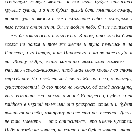
съедобную живую мелочь, а все окна будут открыты
круглые сутки, и в них будет целый день пялиться солнце,
потом луна и звезды и все необъятное небо, с которым у
него плохие отношения. Он не любит небо. Он не понимает
— его бесконечность и вечность. В том, что звезды были
всегда на одном и том же месте и тупо пялились и на
Гитлера, и на Петра, и на Наполеона, и на принцессу Ди, и
на Жанну д’Арк, есть какой-то жестокий замысел —
унизить червяка-человека, чтоб знал свою крошку со стола
мироздания. Да и ведает ли Главная Жизнь о его, к примеру,
существовании? О его тюке на коленях, об этой женщине,
что захватит его спальный ларь? Интересно, будет ли ей
кайфово в черной тьме или она раскроет ставни и будет
пялиться на небо, которому на нее сто раз плевать. Даже
не так. Плевать — это относиться. Это иметь чувства.
Небо никогда не хотело, не хочет и не будет хотеть знать