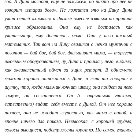
год. А Дина молодая, еще не замужем, но никто про нее не
говорит «старая дева». Не ложится это на Дину. Дина
учит детей «химике» и физике вместе взятым по причине
кризиса образования. Она ему не досталась как
учительница, ему досталась мама. Она у него чистый
математик. Так вот на Дину свалился с печки мужичок с
ноготок — дай бог, дай бог, фальшивит мама, — торгует
школьным оборудованием, ну, Дина и прошла у него, видимо,
как эквивалентный обмен за ящик реторт. В общем-то
мальчик хорошо относится к Дине, и если та говорит в
шутку, что, когда мальчик кончит школу, она пойдет за него
замуж, он соглашается. Он (с закрытыми глазами,
естественно) видит себя вместе с Диной. От нее хорошо
пахнет, она не исходит глупостью, как мама с папой, и
вполне ничего для показа. Невысокая, с хорошей грудью,
волосы вьющиеся, подстрижены коротко. Но самое главное