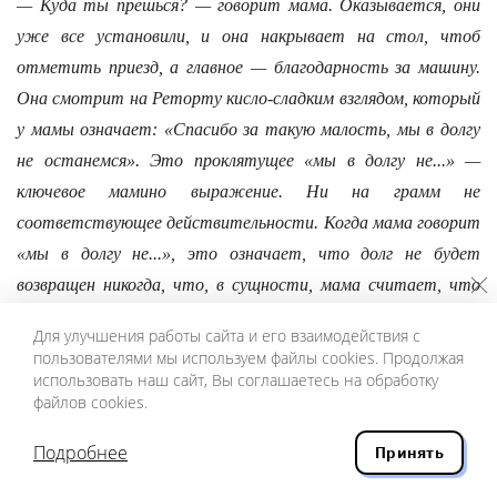
— Куда ты прешься? — говорит мама. Оказывается, они
уже все установили, и она накрывает на стол, чтоб
отметить приезд, а главное — благодарность за машину.
Она смотрит на Реторту кисло-сладким взглядом, который
у мамы означает: «Спасибо за такую малость, мы в долгу
не останемся». Это проклятущее «мы в долгу не...» —
ключевое мамино выражение. Ни на грамм не
соответствующее действительности. Когда мама говорит
«мы в долгу не...», это означает, что долг не будет
возвращен никогда, что, в сущности, мама считает, что
это им остались должны, и она этот остаток
Для улучшения работы сайта и его взаимодействия с
обязательно внесет в реестр и через какое-то время
пользователями мы используем файлы cookies. Продолжая
скажет папе: «Какая неблагодарная Дина. Жила у нас на
использовать наш сайт, Вы соглашаетесь на обработку
файлов cookies.
даче за так. Не могу же я считать оплатой то, что они
привезли нас на машине. Она же сама на ней и приехала. А я
Подробнее
Принять
тогда накрыла стол. Ты помнишь? Она же прожила две