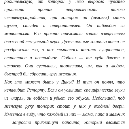
родительскую, от которой у него выросло чувство
протеста против неправильности такого
человекоустройства, при котором он (человек) столь
шумен, стыден и отвратителен. Он наблюдал за
животными. Его просто ошеломили кошки изяществом
движений сексуальной игры. Даже ночные кошачьи вопли не
раздражали его, в них слышалось что-то сущностное,
страстное и нестыдное. Собаки — те куда ближе к
человеку. Они суетливы, торопливы, им, как и людям,
быстрей бы сбросить груз желания.
Как это может быть у Дины? И тут он понял, что
ненавидит Реторту. Если он услышит специфические звуки
из «ларя», он войдет и убьет его обухом. Небольшой, под
женскую руку топорик стоит у них у входной двери.
Имеется в виду, что каждый из них — мама, папа и мальчик
— запросто прихлопнут бандита, который вломится