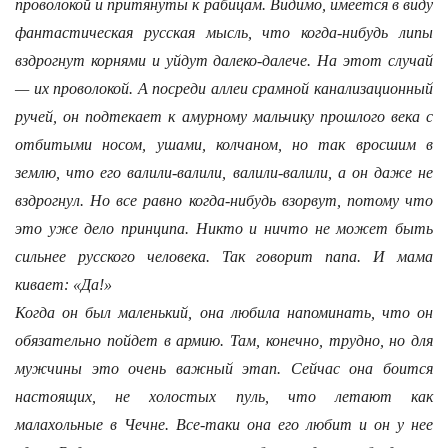
проволокой и притянуты к рабицам. Видимо, имеется в виду
фантастическая русская мысль, что когда-нибудь липы
вздрогнут корнями и уйдут далеко-далече. На этот случай
— их проволокой. А посреди аллеи срамной канализационный
ручей, он подтекает к амурному мальчику прошлого века с
отбитыми носом, ушами, колчаном, но так вросшим в
землю, что его валили-валили, валили-валили, а он даже не
вздрогнул. Но все равно когда-нибудь взорвут, потому что
это уже дело принципа. Никто и ничто не может быть
сильнее русского человека. Так говорит папа. И мама
кивает: «Да!»
Когда он был маленький, она любила напоминать, что он
обязательно пойдет в армию. Там, конечно, трудно, но для
мужчины это очень важный этап. Сейчас она боится
настоящих, не холостых пуль, что летают как
малахольные в Чечне. Все-таки она его любит и он у нее