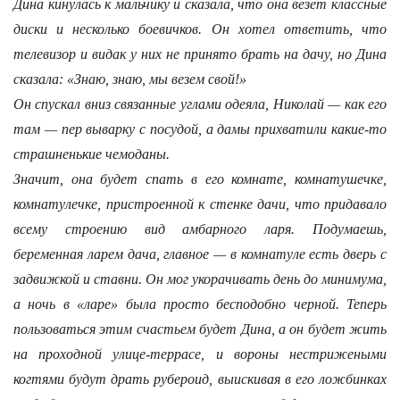
Дина кинулась к мальчику и сказала, что она везет классные
диски и несколько боевичков. Он хотел ответить, что
телевизор и видак у них не принято брать на дачу, но Дина
сказала: «Знаю, знаю, мы везем свой!»
Он спускал вниз связанные углами одеяла, Николай — как его
там — пер выварку с посудой, а дамы прихватили какие-то
страшненькие чемоданы.
Значит, она будет спать в его комнате, комнатушечке,
комнатулечке, пристроенной к стенке дачи, что придавало
всему строению вид амбарного ларя. Подумаешь,
беременная ларем дача, главное — в комнатуле есть дверь с
задвижкой и ставни. Он мог укорачивать день до минимума,
а ночь в «ларе» была просто бесподобно черной. Теперь
пользоваться этим счастьем будет Дина, а он будет жить
на проходной улице-террасе, и вороны нестрижеными
когтями будут драть рубероид, выискивая в его ложбинках