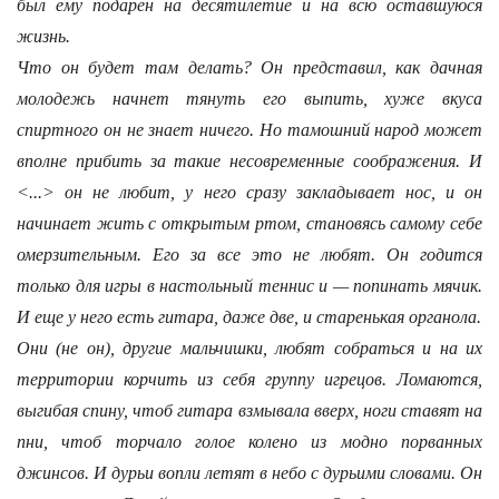
был ему подарен на десятилетие и на всю оставшуюся
жизнь.
Что он будет там делать? Он представил, как дачная
молодежь начнет тянуть его выпить, хуже вкуса
спиртного он не знает ничего. Но тамошний народ может
вполне прибить за такие несовременные соображения. И
<...> он не любит, у него сразу закладывает нос, и он
начинает жить с открытым ртом, становясь самому себе
омерзительным. Его за все это не любят. Он годится
только для игры в настольный теннис и — попинать мячик.
И еще у него есть гитара, даже две, и старенькая органола.
Они (не он), другие мальчишки, любят собраться и на их
территории корчить из себя группу игрецов. Ломаются,
выгибая спину, чтоб гитара взмывала вверх, ноги ставят на
пни, чтоб торчало голое колено из модно порванных
джинсов. И дурьи вопли летят в небо с дурьими словами. Он