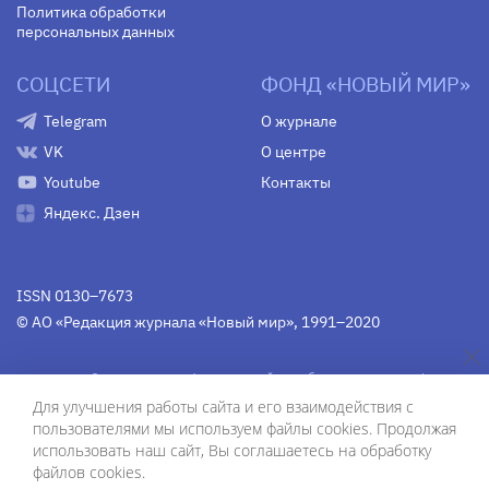
Политика обработки
персональных данных
СОЦСЕТИ
ФОНД «НОВЫЙ МИР»
Telegram
О журнале
VK
О центре
Youtube
Контакты
Яндекс. Дзен
ISSN 0130–7673
© АО «Редакция журнала «Новый мир», 1991–2020
Свидетельство Федеральной службы по надзору в сфере
связи, информационных технологий и массовых
Для улучшения работы сайта и его взаимодействия с
коммуникаций
средства массовой информации
пользователями мы используем файлы cookies. Продолжая
(Роскомнадзор)
ПИ № Фс 77-75754 от 13 июня 2019 г.
использовать наш сайт, Вы соглашаетесь на обработку
файлов cookies.
Дизайн — Рустам Габбасов.