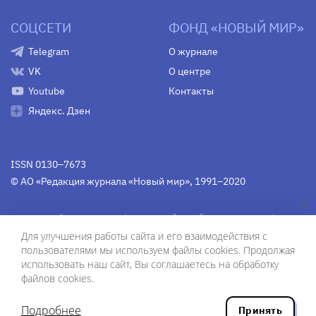
СОЦСЕТИ
ФОНД «НОВЫЙ МИР»
Telegram
О журнале
VK
О центре
Youtube
Контакты
Яндекс. Дзен
ISSN 0130–7673
© АО «Редакция журнала «Новый мир», 1991–2020
Свидетельство Федеральной службы по надзору в сфере
связи, информационных технологий и массовых
Для улучшения работы сайта и его взаимодействия с
коммуникаций
средства массовой информации
пользователями мы используем файлы cookies. Продолжая
(Роскомнадзор)
ПИ № Фс 77-75754 от 13 июня 2019 г.
использовать наш сайт, Вы соглашаетесь на обработку
файлов cookies.
Дизайн — Рустам Габбасов.
Шрифты — Zhivago Display и IBM Plex Sans.
Подробнее
Принять
Разработка сайта — ООО «Инфодизайн»
, 2020.