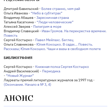
Дмитрий Бавильский -
Более странно, чем рай
Ольга Иванова -
“Небо в субтитрах”
Владимир Абашев -
Заресничная страна
Татьяна Касаткина -
“Люди человеческие”
Алексей Зверев -
Пилигрим в море
Владимир Славецкий -
Иван Громов. На перекрестке времени.
Повесть
Сергей Костырко -
Павел Мейлахс. Беглец
Ольга Славникова -
Юлия Кокошко. В садах... Повесть.
Рассказы; Юлия Кокошко. Чаши и вазы в свободном полете
БИБЛИОГРАФИЯ
Сергей Костырко -
Книжная полка Сергея Костырко
Андрей Василевский) -
Периодика
-
“Новый Журнал”
Лауреаты премий литературных журналов за 1997 год -
(Окончание. Начало в № 3, 4)
АНОНС