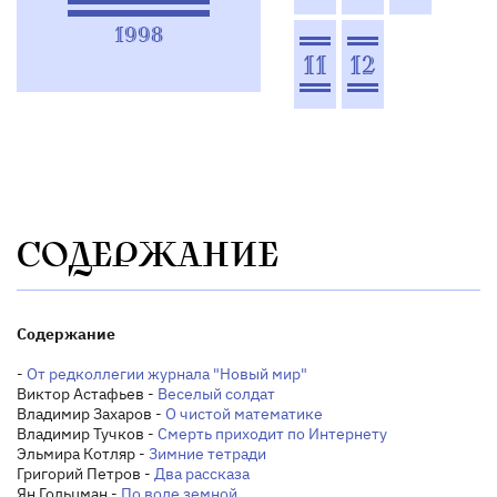
1998
11
12
СОДЕРЖАНИЕ
Содержание
-
От редколлегии журнала "Новый мир"
Виктор Астафьев -
Веселый солдат
Владимир Захаров -
О чистой математике
Владимир Тучков -
Смерть приходит по Интернету
Эльмира Котляр -
Зимние тетради
Григорий Петров -
Два рассказа
Ян Гольцман -
По воде земной