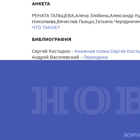
АНКЕТА
РЕНАТА ГАЛЬЦЕВА,Алена Злобина,Александр К
Николаева,Вячеслав Пьецух,Татьяна Чередниче
ЧТО ТАКОЕ?
БИБЛИОГРАФИЯ
Сергей Костырко -
Книжная полка Сергея Кост
Андрей Василевский -
Периодика
ЖУРН