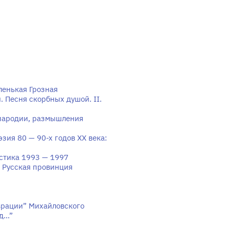
енькая Грозная
. Песня скорбных душой. II.
, пародии, размышления
эзия 80 — 90-х годов XX века:
стика 1993 — 1997
а. Русская провинция
аврации” Михайловского
...”