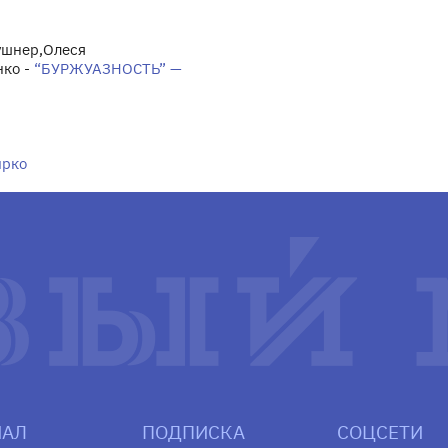
ушнер,Олеся
нко -
“БУРЖУАЗНОСТЬ” —
ырко
АЛ
ПОДПИСКА
СОЦСЕТИ