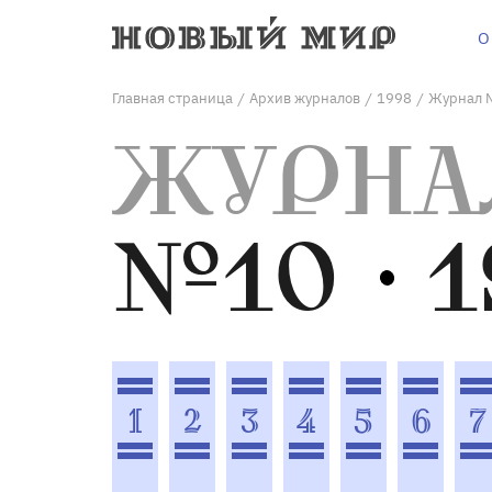
О
Главная страница
Архив журналов
1998
Журнал 
/
/
/
ЖУРНА
№10
1
1
2
3
4
5
6
7