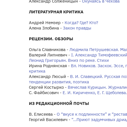
Александр Солженицын -
Окунаясь в Чехова
ЛИТЕРАТУРНАЯ КРИТИКА
Андрей Немзер -
Когда? Где? Кто?
Алена Злобина -
Закон правды
РЕЦЕНЗИИ. ОБЗОРЫ
Ольга Славникова -
Людмила Петрушевская. Мал
Валерий Липневич -
I. Александр Тимофеевский
Леонид Григорьян. Вниз по реке. Стихи
Ирина Роднянская -
Вл. Новиков. Заскок. Эссе
критика
Александр Люсый -
В. И. Славецкий. Русская по
тенденции развития, поэтика
Сергей Костырко -
Вячеслав Курицын. Журнали
С. Файбисович -
Е. И. Кириченко, Е. Г. Щеболев
ИЗ РЕДАКЦИОННОЙ ПОЧТЫ
В. Елисеева -
О “вкусе к подлинности” и “рест
Георгий Василевич -
“...Приют задумчивых дриад