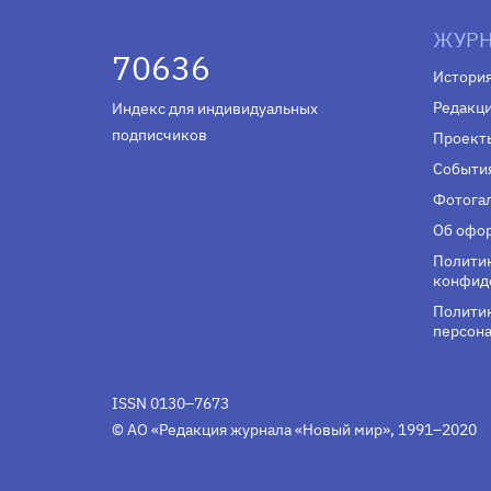
ЖУРН
70636
Истори
Редакц
Индекс для индивидуальных
подписчиков
Проект
Событи
Фотога
Об офор
Полити
конфид
Политик
персона
ISSN 0130–7673
© АО «Редакция журнала «Новый мир», 1991–2020