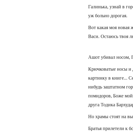
Галинька, узнай в го
уж больно дорогая.
Вот какая моя новая ж
Васи. Остаюсь твоя л
Ашот убивал носом, Г
Крючковатые носы и д
картинку в книге... С
нибудь заштатном гор
помидоров, Боже мой,
друга Тодика Бархуда
Но храмы стоят на вы
Братья прилетели к б