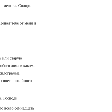
 помешала. Солярка
Привет тебе от меня и
у или старую
любого дома в каком-
 килограмма
л своего покойного
х, Господи.
ло всего семнадцать