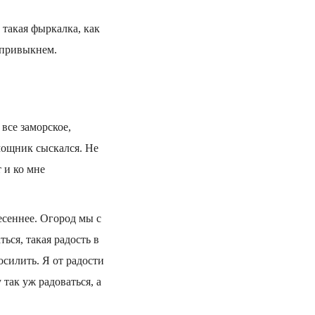
 такая фыркалка, как
опривыкнем.
 все заморское,
омощник сыскался. Не
т и ко мне
есеннее. Огород мы с
ься, такая радость в
осилить. Я от радости
 так уж радоваться, а