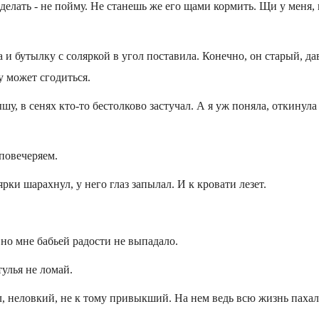
 делать - не пойму. Не станешь же его щами кормить. Щи у меня, 
 и бутылку с соляркой в угол поставила. Конечно, он старый, д
у может сгодиться.
у, в сенях кто-то бестолково застучал. А я уж поняла, откинула
 повечеряем.
рки шарахнул, у него глаз запылал. И к кровати лезет.
вно мне бабьей радости не выпадало.
тулья не ломай.
, неловкий, не к тому привыкший. На нем ведь всю жизнь пахали