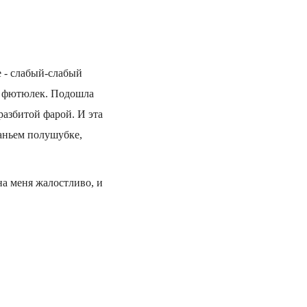
е - слабый-слабый
ет фютюлек. Подошла
разбитой фарой. И эта
раньем полушубке,
на меня жалостливо, и