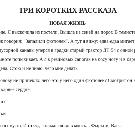
ТРИ КОРОТКИХ РАССКАЗА
НОВАЯ ЖИЗНЬ
оде. Я выскочила из постели. Вышла из сеней на порог. В темнот
ж говорил: "Запалили фютюлек". А тут я вижу: едва-едва мига
 мусорной канавы уперся в грядки старый трактор ДТ-54 с одной 
ноте попыхивает. А я в резиновых сапогах на босу ногу и в ба
ела. Стою и не знаю, чего мне делать.
 голову не припекло: чего это у него один фютюлек? Смотрит он 
вдовье сердце.
ый?
ная.
то я ему-то. И откуда только слово взялось. - Фыркни, Вася.