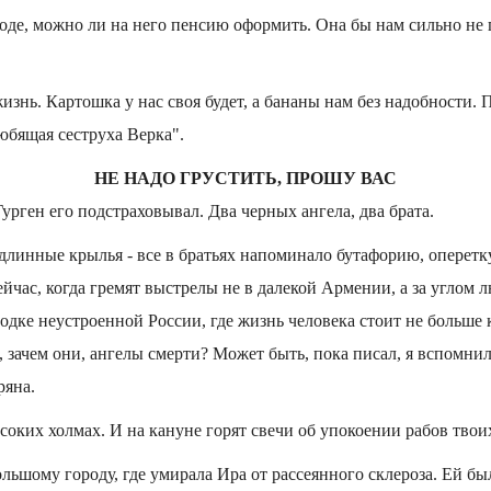
роде, можно ли на него пенсию оформить. Она бы нам сильно не
изнь. Картошка у нас своя будет, а бананы нам без надобности. 
юбящая сеструха Верка".
НЕ НАДО ГРУСТИТЬ, ПРОШУ ВАС
урген его подстраховывал. Два черных ангела, два брата.
линные крылья - все в братьях напоминало бутафорию, оперетк
ейчас, когда гремят выстрелы не в далекой Армении, а за углом 
одке неустроенной России, где жизнь человека стоит не больше
 зачем они, ангелы смерти? Может быть, пока писал, я вспомни
ряна.
соких холмах. И на кануне горят свечи об упокоении рабов твои
ольшому городу, где умирала Ира от рассеянного склероза. Ей бы