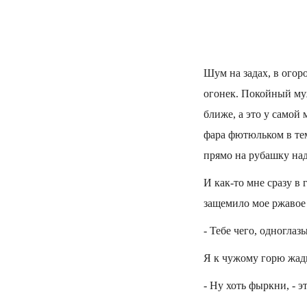
Шум на задах, в огор
огонек. Покойный му
ближе, а это у самой
фара фютюльком в тем
прямо на рубашку над
И как-то мне сразу в
защемило мое ржавое 
- Тебе чего, одноглаз
Я к чужому горю жад
- Ну хоть фыркни, - э