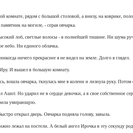
ой комнате, рядом с большой столовой, а внизу, на коврике, поло
 памятник на могиле, - серая овчарка.
ысокий лоб, светлые волосы - в полнейшей тишине. Ни шума руч
ое небо. Ни единого облачка.
 никогда ничего прекраснее я не видел на земле. Долго я глядел.
 Иру. И вышел в большую комнату.
сь, вошла овчарка, ткнулась мне в колени и лизнула руку. Потом 
л Ашот. Но ударил не в сердце девочки, а в свое собственное сер
поила умирающую.
быстро открыл дверь. Овчарка подняла голову, завыла.
жно лежал на постели. А белый ангел Ирочка в эту секунду род