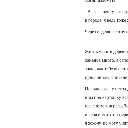
могли изломать.
- Вася, - шепчу, - ты
в городе, я ведь тож
Через неделю сеструх
Жизнь у нас в деревне
бананов много, а сап
знаю, как тебе все эт
прислонился списанны
Правда, фара у него 
ним под картошку всп
нас с ним заиграла. 
и себя и его этой пер
я хохочу, не могу унят