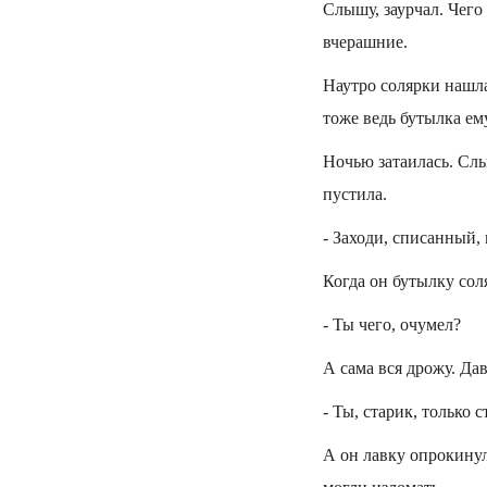
Слышу, заурчал. Чего
вчерашние.
Наутро солярки нашла
тоже ведь бутылка ем
Ночью затаилась. Слыш
пустила.
- Заходи, списанный,
Когда он бутылку соля
- Ты чего, очумел?
А сама вся дрожу. Да
- Ты, старик, только с
А он лавку опрокинул