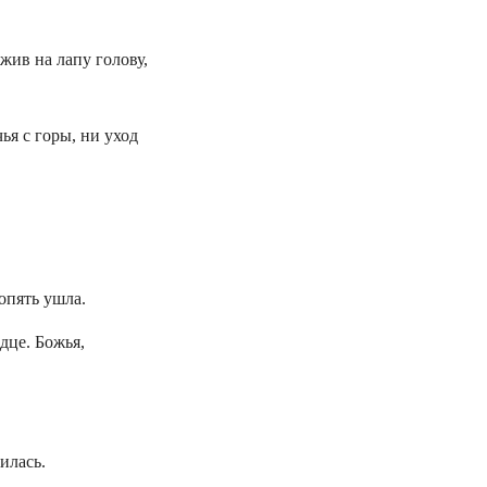
жив на лапу голову,
ья с горы, ни уход
опять ушла.
дце. Божья,
илась.