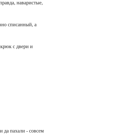
правда, наваристые,
авно списанный, а
 крюк с двери и
 да пахали - совсем