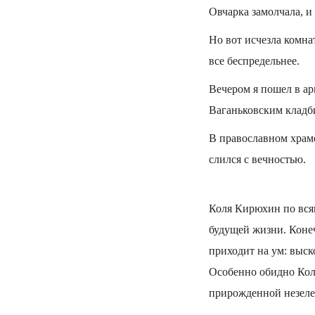
Овчарка замолчала, и 
Но вот исчезла комна
все беспредельнее.
Вечером я пошел в ар
Ваганьковским кладби
В православном храме
слился с вечностью.
Коля Кирюхин по всяк
будущей жизни. Коне
приходит на ум: выск
Особенно обидно Кол
прирожденной незеле