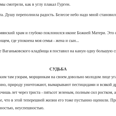
мы смотрели, как в углу плакал Гурген.
та. Душу переполнила радость. Белесое небо надо мной становил
мянский храм и глубоко поклонился иконе Божией Матери. Это 
щем, где упокоена моя семья - жена и сын...
 Ваганьковского кладбища я поставил на канун одну большую св
СУДЬБА
им там узорам, морщинкам на своем довольно молодом лице уга
чно, природу уничтожают, вымарывают пестицидами и всякой д
очишь лет через триста - пятьсот зеленым, полным сил ростком, а
е, что в этой теперешней жизни его тоже пустынно оценили. П
ностью, неуспешностью.