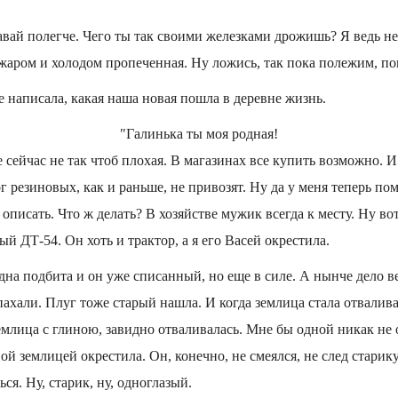
 давай полегче. Чего ты так своими железками дрожишь? Я ведь не
е жаром и холодом пропеченная. Ну ложись, так пока полежим, п
е написала, какая наша новая пошла в деревне жизнь.
"Галинька ты моя родная!
 сейчас не так чтоб плохая. В магазинах все купить возможно. И
ог резиновых, как и раньше, не привозят. Ну да у меня теперь п
о описать. Что ж делать? В хозяйстве мужик всегда к месту. Ну во
й ДТ-54. Он хоть и трактор, а я его Васей окрестила.
одна подбита и он уже списанный, но еще в силе. А нынче дело в
ахали. Плуг тоже старый нашла. И когда землица стала отваливат
Землица с глиною, завидно отваливалась. Мне бы одной никак не 
вой землицей окрестила. Он, конечно, не смеялся, не след старику
ься. Ну, старик, ну, одноглазый.