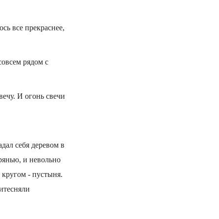
ось все прекраснее,
совсем рядом с
ечу. И огонь свечи
дал себя деревом в
рянью, и невольно
 кругом - пустыня.
ритесняли