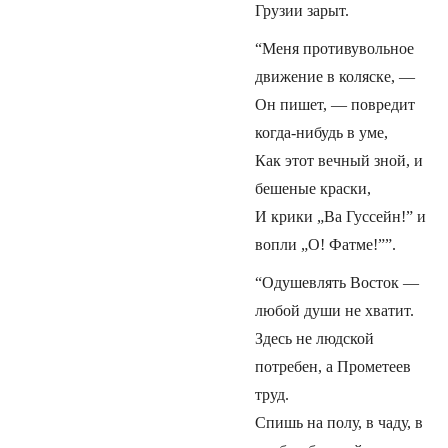
Грузии зарыт.
“Меня противувольное
движение в коляске, —
Он пишет, — повредит
когда-нибудь в уме,
Как этот вечный зной, и
бешеные краски,
И крики „Ва Гуссейн!” и
вопли „О! Фатме!””.
“Одушевлять Восток —
любой души не хватит.
Здесь не людской
потребен, а Прометеев
труд.
Спишь на полу, в чаду, в