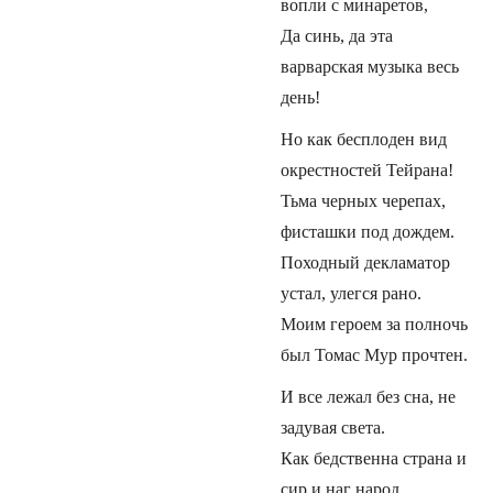
вопли с минаретов,
Да синь, да эта
варварская музыка весь
день!
Но как бесплоден вид
окрестностей Тейрана!
Тьма черных черепах,
фисташки под дождем.
Походный декламатор
устал, улегся рано.
Моим героем за полночь
был Томас Мур прочтен.
И все лежал без сна, не
задувая света.
Как бедственна страна и
сир и наг народ.