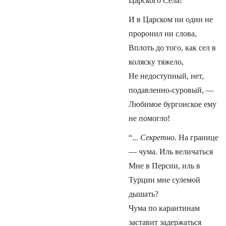
Царского Села!
И в Царском ни один не
проронил ни слова,
Вплоть до того, как сел в
коляску тяжело,
Не недоступный, нет,
подавленно-суровый, —
Любимое бургонское ему
не помогло!
“...
Секретно
. На границе
— чума. Иль величаться
Мне в Персии, иль в
Турции мне сулемой
дышать?
Чума по карантинам
заставит задержаться