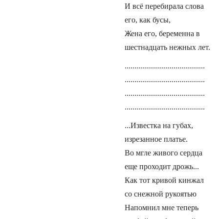
И всё перебирала слова
его, как бусы,
Жена его, беременна в
шестнадцать нежных лет.
.........................................
.........................................
.........................................
.........................................
...Известка на губах,
изрезанное платье.
Во мгле живого сердца
еще проходит дрожь...
Как тот кривой кинжал
со снежной рукоятью
Напомнил мне теперь