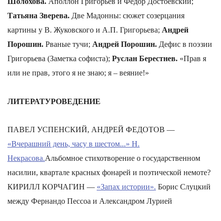
Шолохова.
Аполлон Григорьев и Федор Достоевский;
Татьяна Зверева.
Две Мадонны: сюжет созерцания
картины у В. Жуковского и А.П. Григорьева;
Андрей
Порошин.
Рваные тучи;
Андрей Порошин.
Дефис в поэзии
Григорьева (Заметка софиста);
Руслан Берестнев.
«Прав я
или не прав, этого я не знаю; я – веяние!»
ЛИТЕРАТУРОВЕДЕНИЕ
ПАВЕЛ УСПЕНСКИЙ, АНДРЕЙ ФЕДОТОВ —
«Вчерашний день, часу в шестом...» Н.
Некрасова.
Альбомное стихотворение о государственном
насилии, квартале красных фонарей и поэтической немоте?
КИРИЛЛ КОРЧАГИН —
«Запах истории».
Борис Слуцкий
между Фернандо Пессоа и Александром Лурией