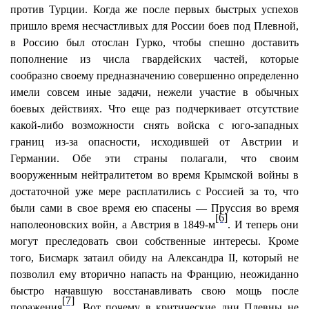
против Турции. Когда же после первых быстрых успехов
пришло время несчастливых для России боев под Плевной,
в Россию был отослан Гурко, чтобы спешно доставить
пополнение из числа гвардейских частей, которые
сообразно своему предназначению совершенно определенно
имели совсем иные задачи, нежели участие в обычных
боевых действиях. Что еще раз подчеркивает отсутствие
какой-либо возможности снять войска с юго-западных
границ из-за опасности, исходившей от Австрии и
Германии. Обе эти страны полагали, что своим
вооруженным нейтралитетом во время Крымской войны в
достаточной уже мере расплатились с Россией за то, что
были сами в свое время ею спасены — Пруссия во время
[6]
наполеоновских войн, а Австрия в 1849-м
. И теперь они
могут преследовать свои собственные интересы. Кроме
того, Бисмарк затаил обиду на Александра II, который не
позволил ему вторично напасть на Францию, неожиданно
быстро начавшую восстанавливать свою мощь после
[7]
поражения
. Вот почему в критические дни Плевны не