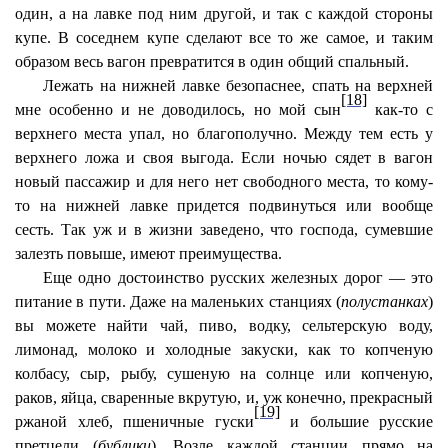
один, а на лавке под ним другой, и так с каждой стороны
купе. В соседнем купе сделают все то же самое, и таким
образом весь вагон превратится в один общий спальный.
Лежать на нижней лавке безопаснее, спать на верхней
[18]
мне особенно и не доводилось, но мой сын
как-то с
верхнего места упал, но благополучно. Между тем есть у
верхнего ложа и своя выгода. Если ночью сядет в вагон
новый пассажир и для него нет свободного места, то кому-
то на нижней лавке придется подвинуться или вообще
сесть. Так уж и в жизни заведено, что господа, сумевшие
залезть повыше, имеют преимущества.
Еще одно достоинство русских железных дорог — это
питание в пути. Даже на маленьких станциях (
полустанках
)
вы можете найти чай, пиво, водку, сельтерскую воду,
лимонад, молоко и холодные закуски, как то копченую
колбасу, сыр, рыбу, сушеную на солнце или копченую,
раков, яйца, сваренные вкрутую, и, уж конечно, прекрасный
[19]
ржаной хлеб, пшеничные гуски
и большие русские
претцели (
бублики
). Возле каждой станции прямо на