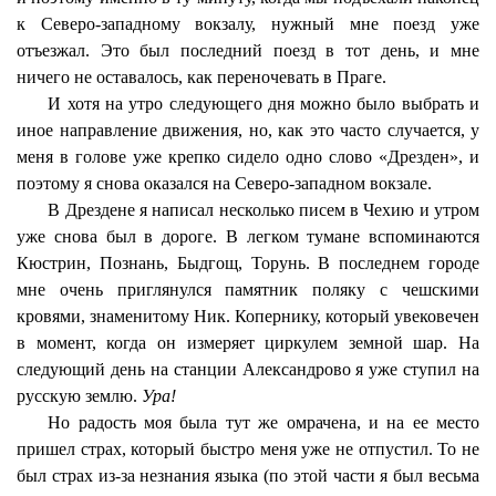
к Северо-западному вокзалу, нужный мне поезд уже
отъезжал. Это был последний поезд в тот день, и мне
ничего не оставалось, как переночевать в Праге.
И хотя на утро следующего дня можно было выбрать и
иное направление движения, но, как это часто случается, у
меня в голове уже крепко сидело одно слово «Дрезден», и
поэтому я снова оказался на Северо-западном вокзале.
В Дрездене я написал несколько писем в Чехию и утром
уже снова был в дороге. В легком тумане вспоминаются
Кюстрин, Познань, Быдгощ, Торунь. В последнем городе
мне очень приглянулся памятник поляку с чешскими
кровями, знаменитому Ник. Копернику, который увековечен
в момент, когда он измеряет циркулем земной шар. На
следующий день на станции Александрово я уже ступил на
русскую землю.
Ура!
Но радость моя была тут же омрачена, и на ее место
пришел страх, который быстро меня уже не отпустил. То не
был страх из-за незнания языка (по этой части я был весьма