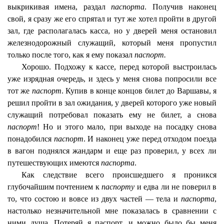
выкрикивая имена, раздал
паспорта
. Получив наконец
свой, я сразу же его спрятал и тут же хотел пройти в другой
зал, где располагалась касса, но у дверей меня остановил
железнодорожный служащий, который меня пропустил
только после того, как я ему показал
паспорт.
Хорошо. Подхожу к кассе, перед которой выстроилась
уже изрядная очередь, и здесь у меня снова попросили все
тот же
паспорт
. Купив в конце концов билет до Варшавы, я
решил пройти в зал ожидания, у дверей которого уже новый
служащий потребовал показать ему не билет, а снова
паспорт
! Но и этого мало, при выходе на посадку снова
понадобился
паспорт
. И наконец уже перед отходом поезда
в вагон поднялся жандарм и еще раз проверил, у всех ли
путешествующих имеются
паспорта
.
Как следствие всего происшедшего я проникся
глубочайшим почтением к
паспорту
и едва ли не поверил в
то, что состою и вовсе из двух частей — тела и
паспорта
,
настолько незначительной мне показалась в сравнении с
ними душа. Потеряй я паспорт, и можно было бы меня