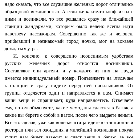
надо сказать, что все служащие железных дорог отличались
образцовой вежливостью. А если же какие-то конфликты с
ними и возникали, то все решались сразу на ближайшей
станции жандармами, которым было велено всегда идти
навстречу пассажирам. Совершенно так же и человек,
прибывший в незнакомый город ночью, мог на вокзале
дождаться утра.
И, конечно, к совершенно неоценимым удобствам
русских железных дорог относятся носильщики.
Составляют они артели, и у каждого из них на груди
имеется индивидуальный номер. Подъезжаете на
извозчике
к станции и сразу видите перед ней носильщиков. От
группы отделяется один и направляется к вам. Снимает
ваши вещи и спрашивает, куда направляетесь. Отвечаете
ему, потом объясняете, какие чемоданы сдаются в багаж, а
какие вы берете с собой в вагон, после чего выдаете деньги.
Все это сделав, уже как вольная птица идете в станционный
ресторан или зал ожидания, а милейший носильщик покуда
купит вам билет, взвесит и сдаст вещи в багаж, за все