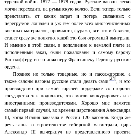
турецкой войны 1877 — 1878 годов. Русские вагоны легко
могли переходить на румынскую колею. Если теперь только
представить, от каких затрат и потерь, связанных с
перегрузкой лошадей и уж тем более всех многочисленных
военных материалов, провианта, фуража, все это избавляло,
станет сразу же понятно, какой это был огромный выигрыш.
И именно в этой связи, в дополнение к немалой плате за
исполненный заказ, были пожалованы и самому барону
Рингхофферу, и его инженеру Франтишеку Герингу русские
ордена.
Позднее не только товарные, но и пассажирские, а
[24]
также салоны-вагоны русские стали делать сами
, и это
производство при самой горячей поддержке со стороны
государства так поднялось, что могло конкурировать и с
иностранными производителями. Хорошо мне памятен
самый первый случай, во времена царствования Александра
III, когда Италия заказала в России 120 вагонов. Когда же
речь зашла о строительстве сибирской магистрали, царь
Александр III вычеркнул из представленного проекта