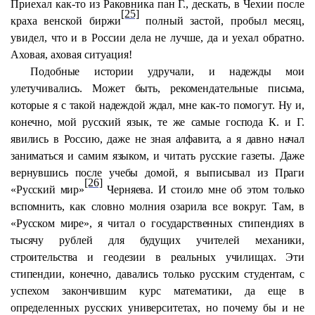
Приехал как-то из Раковника пан Г., дескать, в Чехии после
[25]
краха венской биржи
полный застой, пробыл месяц,
увидел, что и в России дела не лучше, да и уехал обратно.
Аховая, аховая ситуация!
Подобные истории удручали, и надежды мои
улетучивались. Может быть, рекомендательные письма,
которые я с такой надеждой ждал, мне как-то помогут. Ну и,
конечно, мой русский язык, те же самые господа К. и Г.
явились в Россию, даже не зная алфавита, а я давно начал
заниматься и самим языком, и читать русские газеты. Даже
вернувшись после учебы домой, я выписывал из Праги
[26]
«Русский мир»
Черняева. И стоило мне об этом только
вспомнить, как словно молния озарила все вокруг. Там, в
«Русском мире», я читал о государственных стипендиях в
тысячу рублей для будущих учителей механики,
строительства и геодезии в реальных училищах. Эти
стипендии, конечно, давались только русским студентам, с
успехом закончившим курс математики, да еще в
определенных русских университетах, но почему бы и не