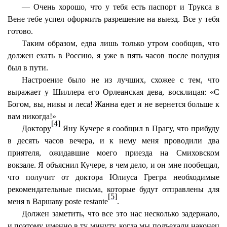
— Очень хорошо, что у тебя есть паспорт и Трукса в
Вене тебе успел оформить разрешение на выезд. Все у тебя
готово.
Таким образом, едва лишь только утром сообщив, что
должен ехать в Россию, я уже в пять часов после полудня
был в пути.
Настроение было не из лучших, схожее с тем, что
выражает у Шиллера его Орлеанская дева, восклицая: «С
Богом, вы, нивы и леса! Жанна едет и не вернется больше к
вам никогда!»
[4]
Доктору
Яну Кучерe я сообщил в Прагу, что прибуду
в десять часов вечера, и к нему меня проводили два
приятеля, ожидавшие моего приезда на Смиховском
вокзале. Я объяснил Кучерe, в чем дело, и он мне пообещал,
что получит от доктора Юлиуса Грегра необходимые
рекомендательные письма, которые будут отправлены для
[5]
меня в Варшаву poste restante
.
Должен заметить, что все это нас несколько задержало,
и поэтому именно в ту минуту, когда мы подъехали наконец