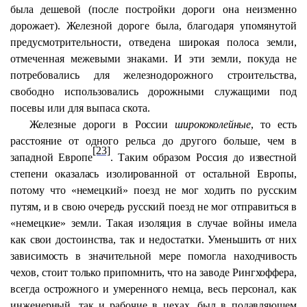
была дешевой (после постройки дороги она неизменно
дорожает). Железной дороге была, благодаря упомянутой
предусмотрительности, отведена широкая полоса земли,
отмеченная межевыми знаками. И эти земли, покуда не
потребовались для железнодорожного строительства,
свободно использовались дорожными служащими под
посевы или для выпаса скота.
Железные дороги в России
ширококолейные
, то есть
расстояние от одного рельса до другого больше, чем в
[23]
западной Европе
. Таким образом Россия до известной
степени оказалась изолированной от остальной Европы,
потому что «немецкий» поезд не мог ходить по русским
путям, и в свою очередь русский поезд не мог отправиться в
«немецкие» земли. Такая изоляция в случае войны имела
как свои достоинства, так и недостатки. Уменьшить от них
зависимость в значительной мере помогла находчивость
чехов, стоит только припомнить, что на заводе Рингхоффера,
всегда острожного и умеренного немца, весь персонал, как
инженерный, так и рабочие в цехах, был в подавляющем