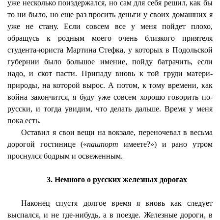
уже несколько поиздержался, но сам для себя решил, как бы
то ни было, но еще раз просить деньги у своих домашних я
уже не стану. Если совсем все у меня пойдет плохо,
обращусь к родным моего очень близкого приятеля
студента-юриста Мартина Стефка, у которых в Подольской
губернии было большое имение, пойду батрачить, если
надо, и скот пасти. Припаду вновь к той груди матери-
природы, на которой вырос. А потом, к тому времени, как
война закончится, я буду уже совсем хорошо говорить по-
русски, и тогда увидим, что делать дальше. Время у меня
пока есть.
Оставил я свои вещи на вокзале, переночевал в весьма
дорогой гостинице («
пашпорт
имеете?») и рано утром
проснулся бодрым и освеженным.
3. Немного о русских железных дорогах
Наконец спустя долгое время я вновь как следует
выспался, и не где-нибудь, а в поезде. Железные дороги, в