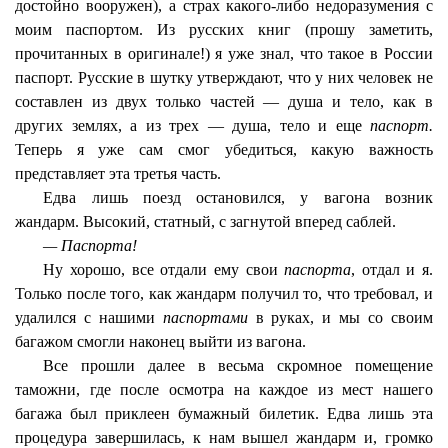
достойно вооружен), а страх какого-либо недоразумения с
моим паспортом. Из русских книг (прошу заметить,
прочитанных в оригинале!) я уже знал, что такое в России
паспорт. Русские в шутку утверждают, что у них человек не
составлен из двух только частей — душа и тело, как в
других землях, а из трех — душа, тело и еще
паспорт.
Теперь я уже сам смог убедиться, какую важность
представляет эта третья часть.
Едва лишь поезд остановился, у вагона возник
жандарм. Высокий, статный, с загнутой вперед саблей.
— Паспорта!
Ну хорошо, все отдали ему свои
паспорта
, отдал и я.
Только после того, как жандарм получил то, что требовал, и
удалился с нашими
паспортами
в руках, и мы со своим
багажом смогли наконец выйти из вагона.
Все прошли далее в весьма скромное помещение
таможни, где после осмотра на каждое из мест нашего
багажа был приклеен бумажный билетик. Едва лишь эта
процедура завершилась, к нам вышел жандарм и, громко