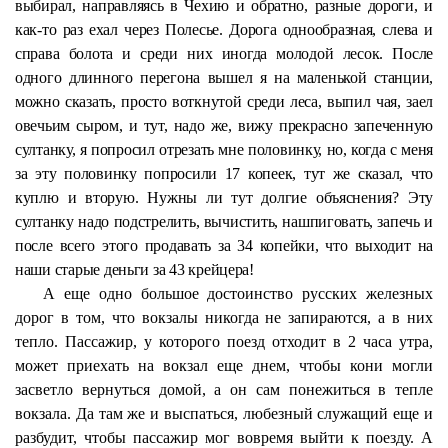
выбирал, направляясь в Чехию и обратно, разные дороги, и
как-то раз ехал через Полесье. Дорога однообразная, слева и
справа болота и среди них иногда молодой лесок. После
одного длинного перегона вышел я на маленькой станции,
можно сказать, просто воткнутой среди леса, выпил чая, заел
овечьим сыром, и тут, надо же, вижу прекрасно запеченную
султанку, я попросил отрезать мне половинку, но, когда с меня
за эту половинку попросили 17 копеек, тут же сказал, что
куплю и вторую. Нужны ли тут долгие объяснения? Эту
султанку надо подстрелить, вычистить, нашпиговать, запечь и
после всего этого продавать за 34 копейки, что выходит на
наши старые деньги за 43 крейцера!
А еще одно большое достоинство русских железных
дорог в том, что вокзалы никогда не запираются, а в них
тепло. Пассажир, у которого поезд отходит в 2 часа утра,
может приехать на вокзал еще днем, чтобы кони могли
засветло вернуться домой, а он сам понежиться в тепле
вокзала. Да там же и выспаться, любезный служащий еще и
разбудит, чтобы пассажир мог вовремя выйти к поезду. А