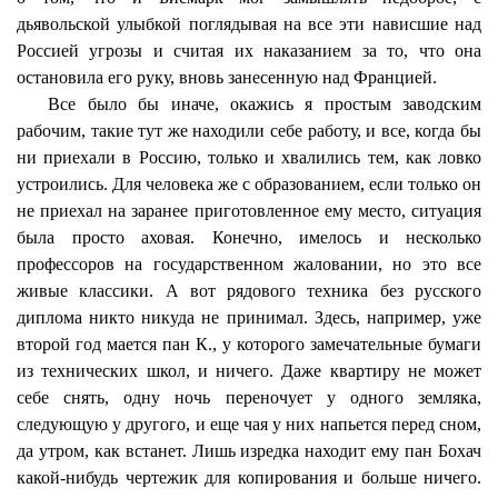
дьявольской улыбкой поглядывая на все эти нависшие над
Россией угрозы и считая их наказанием за то, что она
остановила его руку, вновь занесенную над Францией.
Все было бы иначе, окажись я простым заводским
рабочим, такие тут же находили себе работу, и все, когда бы
ни приехали в Россию, только и хвалились тем, как ловко
устроились. Для человека же с образованием, если только он
не приехал на заранее приготовленное ему место, ситуация
была просто аховая. Конечно, имелось и несколько
профессоров на государственном жаловании, но это все
живые классики. А вот рядового техника без русского
диплома никто никуда не принимал. Здесь, например, уже
второй год мается пан К., у которого замечательные бумаги
из технических школ, и ничего. Даже квартиру не может
себе снять, одну ночь переночует у одного земляка,
следующую у другого, и еще чая у них напьется перед сном,
да утром, как встанет. Лишь изредка находит ему пан Бохач
какой-нибудь чертежик для копирования и больше ничего.