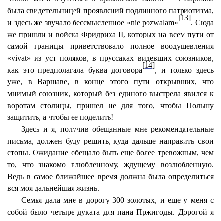
была свидетельницей проявлений подлинного патриотизма,
[13]
и здесь же звучало бессмысленное «nie pozwalam»
. Сюда
же пришли и войска Фридриха II, которых на всем пути от
самой границы приветствовало полное воодушевления
«vivat» из уст поляков, в пруссаках видевших союзников,
[14]
как это предполагала буква договора
, и только здесь
уже, в Варшаве, в конце этого пути открывших, что
мнимый союзник, который без единого выстрела явился к
воротам столицы, пришел не для того, чтобы Польшу
защитить, а чтобы ее поделить!
Здесь и я, получив обещанные мне рекомендательные
письма, должен буду решить, куда дальше направить свои
стопы. Ожидание обещало быть еще более тревожным, чем
то, что знакомо влюбленному, ждущему возлюбленную.
Ведь в самое ближайшее время должна была определиться
вся моя дальнейшая жизнь.
Семья дала мне в дорогу 300 золотых, и еще у меня с
собой было четыре дуката для пана Пржигоды. Дорогой я