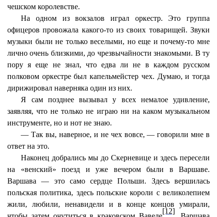
чешском королевстве.
На одном из вокзалов играл оркестр. Это группа
офицеров провожала какого-то из своих товарищей. Звуки
музыки были не только веселыми, но еще и почему-то мне
лично очень близкими, до чрезвычайности знакомыми. В ту
пору я еще не знал, что едва ли не в каждом русском
полковом оркестре был капельмейстер чех. Думаю, и тогда
дирижировал наверняка один из них.
Я сам позднее вызывал у всех немалое удивление,
заявляя, что не только не играю ни на каком музыкальном
инструменте, но и нот не знаю.
— Так вы, наверное, и не чех вовсе, — говорили мне в
ответ на это.
Наконец добрались мы до Скерневице и здесь пересели
на «венский» поезд и уже вечером были в Варшаве.
Варшава — это само сердце Польши. Здесь вершилась
польская политика, здесь польские короли с великолепием
жили, любили, ненавидели и в конце концов умирали,
[12]
чтобы затем очутиться в краковском Вавеле
. Варшава