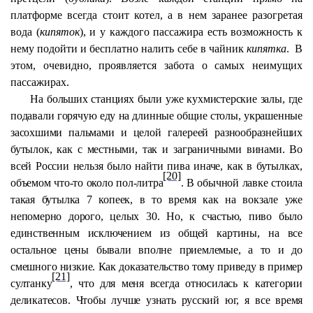
платформе всегда стоит котел, а в нем заранее разогретая
вода (
кипяток
), и у каждого пассажира есть возможность к
нему подойти и бесплатно налить себе в чайник
кипятка
.
В
этом, очевидно, проявляется забота о самых неимущих
пассажирах.
На больших станциях были уже кухмистерские залы, где
подавали горячую еду на длинные общие столы, украшенные
засохшими пальмами и целой галереей разнообразнейших
бутылок, как с местными, так и заграничными винами. Во
всей России нельзя было найти пива иначе, как в бутылках,
[20]
объемом что-то около пол-литра
. В обычной лавке стоила
такая бутылка 7 копеек, в то время как на вокзале уже
непомерно дорого, целых 30. Но, к счастью, пиво было
единственным исключением из общей картины, на все
остальное цены бывали вполне приемлемые, а то и до
смешного низкие. Как доказательство тому приведу в пример
[21]
султанку
, что для меня всегда относилась к категории
деликатесов.
Чтобы лучше узнать русский юг, я все время