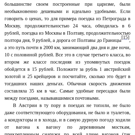
большинстве своем построенные при царизме, были
необыкновенно дешевыми и идеально удобными. Если
говорить о ценах, то для примера поездка из Петрограда в
Москву, продолжительностью 24 часа, обходилась в 6
рублей, поездка из Москвы в Полтаву, продолжительностью
[15]
полтора дня, 9 рублей, а дорога от Полтавы до Границы
,
а это путь почти в 2000 км, занимающий два дня и две ночи,
10 с половиной рублей. Все это в случае третьего класса, во
втором же классе последняя из упомянутых поездок
обойдется в 15 рублей. Положите за рубль 1 австрийский
золотой и 25 крейцеров и посчитайте, сколько это будет в
тогдашних наших деньгах. Обычная скорость движения
составляла 35 км в час. Самые удобные пересадки были
между поездами, называвшимися почтовыми.
В Австрии в ту пору в поездах не топили, не было
даже соответствующего оборудования, не было и туалетов,
а кондукторы и в холода, и в самую дурную погоду ходили
от вагона к вагону по деревянным мосткам,
прикрепленным снаружи по всей длине вагонов (так