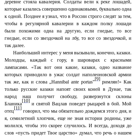
деревне стояла кавалерия. Солдаты вели к реке лошадей,
которые казались совершенно одинаковыми, буквально одна
к одной. Позднее я узнал, что в России строго следят за тем,
чтобы в регулярной кавалерии в каждом полку лошади
были похожими одна на другую, если гнедые, то все
гнедые, если со звездочкой на лбу, то все со звездочкой, и
так далее.
Наибольший интерес у меня вызывали, конечно, казаки.
Молодцы, каждый с гору, в шароварах с красными
лампасами. «Так вот они какие, казаки, одно название
которых приводило в ужас солдат наполеоновской армии
[9]
так же, как и слова „Hannibal ante portas”
римлян!» Как
только русские казаки напоят своих коней в Дунае, так
народ наш получит свободу, разверзнутся склоны
[10]
Бланика
и святой Вацлав поведет рыцарей в бой. Мой
[11]
отец
говорил, что мы обязательно дождемся этого дня, и
я, семилетний хлопчик, еще не зная истории родины, уже
молился, чтобы это скорее случилось. И всегда, доходя до
слов «пусть придет Твое царство» думал, что речь о нашем