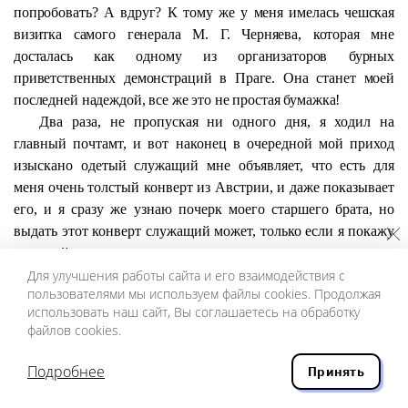
попробовать? А вдруг? К тому же у меня имелась чешская
визитка самого генерала М. Г. Черняева, которая мне
досталась как одному из организаторов бурных
приветственных демонстраций в Праге. Она станет моей
последней надеждой, все же это не простая бумажка!
Два раза, не пропуская ни одного дня, я ходил на
главный почтамт, и вот наконец в очередной мой приход
изыскано одетый служащий мне объявляет, что есть для
меня очень толстый конверт из Австрии, и даже показывает
его, и я сразу же узнаю почерк моего старшего брата, но
выдать этот конверт служащий может, только если я покажу
ему свой
паспорт
.
Для улучшения работы сайта и его взаимодействия с
Чертов этот
паспорт
! Сразу же по приезде я отдал его
пользователями мы используем файлы cookies. Продолжая
старому дворнику, и с тех пор не могу получить назад. Сам
использовать наш сайт, Вы соглашаетесь на обработку
дворник являлся ко мне едва ли не через день и просил
файлов cookies.
деньги на какие-то новые казенные сборы, дескать, паспорт
заграничный и с ним много мороки, и всякий раз на лице
Подробнее
Принять
дворника я замечал новый синяк, словно он все никак не
закончит праздновать православную Пасху. А
паспорт
при