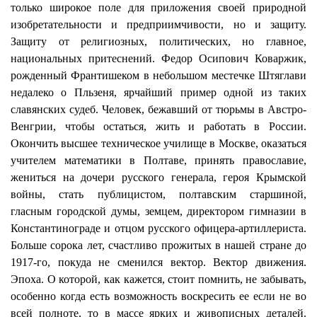
только широкое поле для приложения своей природной
изобретательности и предприимчивости, но и защиту.
Защиту от религиозных, политических, но главное,
национальных притеснений. Федор Осипович Коваржик,
рожденный Франтишеком в небольшом местечке Штяглави
недалеко о Пльзеня, ярчайший пример одной из таких
славянских судеб. Человек, бежавший от тюрьмы в Австро-
Венгрии, чтобы остаться, жить и работать в России.
Окончить высшее техническое училище в Москве, оказаться
учителем математики в Полтаве, принять православие,
жениться на дочери русского генерала, героя Крымской
войны, стать публицистом, полтавским старшиной,
гласным городской думы, земцем, директором гимназии в
Константинограде и отцом русского офицера-артиллериста.
Больше сорока лет, счастливо прожитых в нашей стране до
1917-го, покуда не сменился вектор. Вектор движения.
Эпоха. О которой,
как кажется, стоит помнить, не забывать,
особенно когда есть возможность воскресить ее если не во
всей полноте, то в массе ярких и живописных деталей.