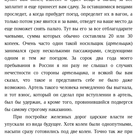
заплатит и еще принесет вам сдачу. За оставшимися вещами
проследит, а когда прибудет поезд, определит их в вагон, а
только потом уже явится и за вами, отведет на ваше место да
еще поможет снять пальто. Тут вы его за все отблагодарите
чаевыми, сумма которых обычно составляла 20 или 30
копеек. Очень часто один такой носильщик (
артельщик
)
занимался сразу несколькими пассажирами, следующими
одним и тем же поездом. За сорок два года моего
пребывания в России я ни разу не слышал о случаях
нечестности со стороны
артельщика
, и всякий бы вам
сказал, что такое и представить себе не было даже
возможно. Артель такого человека немедленно бы выгнала,
и тот взнос, который он сделал при вступлении в артель,
был бы удержан, а кроме того, провинившийся подвергся
бы самому строгому наказанию.
При постройке железных дорог царские власти не
упускали из вида будущее. Хотя колеи были однопутными,
насыпи сразу готовились под две колеи. Точно так же при