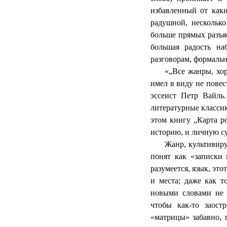
избавленный от каки
радушной, несколько
больше прямых разъя
большая радость на
разговорам, формальн
«„Все жанры, хо
имел в виду не пове
эссеист Петр Вайль
литературные классик
этом книгу „Карта р
историю, и личную су
Жанр, культивир
понят как «записки 
разумеется, язык, эт
и места; даже как т
новыми словами не в
чтобы как-то заост
«матрицы» забавно, 