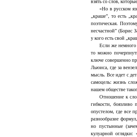
взять со слов, котор
«Но в русском я
„краше”, то есть „к
поэтическая. Поэтом
несчастной” (Борис З
у кого есть свой „кра
Если же немного 
то можно почерпнут
ключе совершенно про
Льюиса, где за вензе
мысль. Все идет с де
самоцель: жизнь сло
нашем обществе таког
Отношение к сло
гибкости, боязливо 
опустелом, где все 
разнообразие формул
но пустынные (заче
кулуарной оглядки: 