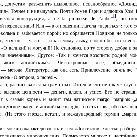
ак, допустим, разъяснить шаловливое, испанообразное «Досви
ия». Точнее и не выдумать. Почти Ромен Гари и дядюшка Хэм. П
[1]
весная конструкция, а не la promesse de l’aube
, но ско
й перспективы! Или — в отношении глагола «париться»: «это сл
овольна и забывается порой; но обращается Новиков не только
ается он — часто — и к самому языку, словно бы тот и есть
 «О великий и могучий! Не становись по ту сторону добра и зл
ми значениями». Другое: «Так и хочется возопить: родной мой
я таким английским?» Чистокровные эссе, объедине
 — метода. Литература как она есть. Приключение, опять же. Ч
еснь «O tempora, o mores!».
ако, расписываться за грамотных. Интеллигент не так уж глуп 
го высшие ценности — деньги, власть и успех. Его не страши
т в самый корень и видит там латинское margo, marginis („к
нцузское marge, и английское margin, то есть слова, обознача
. (Из этого гнезда, кстати, и международный термин „марг
и» можно охарактеризовать и сам «Лексикон», хлестко разби
годняшнего мироощущения. Подмечается многое: и настойчив