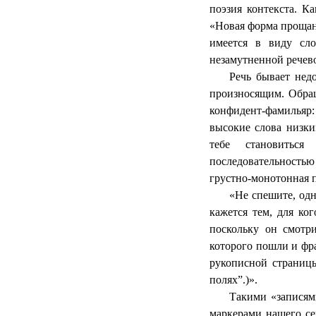
поэзия контекста. К
«Новая форма прощан
имеется в виду сло
незамутненной речево
Речь бывает нед
произносящим. Обращ
конфидент-фамильяр:
высокие слова низки
тебе становитьс
последовательностью
грустно-монотонная п
«Не спешите, одн
кажется тем, для ко
поскольку он смотри
которого пошли и фра
рукописной страницы
полях”.)».
Такими «записям
маркерами нашего се