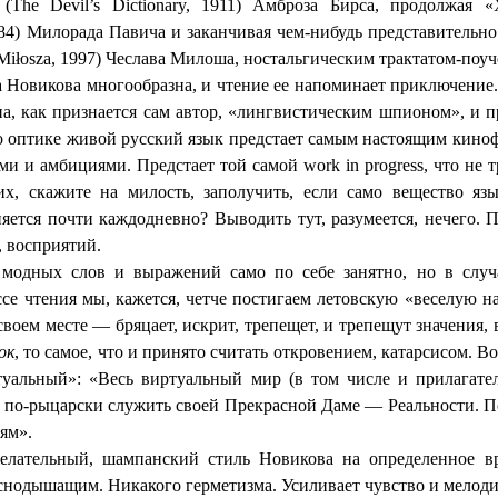
(The Devil’s Dictionary, 1911) Амброза Бирса, продолжая «
984) Милорада Павича и заканчивая чем-нибудь представительн
Miłosza, 1997) Чеслава Милоша, ностальгическим трактатом-поу
 Новикова многообразна, и чтение ее напоминает приключение.
на, как признается сам автор, «лингвистическим шпионом», и 
го оптике живой русский язык предстает самым настоящим кино
и и амбициями. Предстает той самой work in progress, что не 
х, скажите на милость, заполучить, если само вещество яз
ется почти каждодневно? Выводить тут, разумеется, нечего. 
, восприятий.
модных слов и выражений само по себе занятно, но в случ
се чтения мы, кажется, четче постигаем летовскую «веселую н
своем месте — бряцает, искрит, трепещет, и трепещут значения,
ок
, то самое, что и принято считать откровением, катарсисом. В
уальный»: «Весь виртуальный мир (в том числе и прилагате
 по-рыцарски служить своей Прекрасной Даме — Реальности. П
ям».
елательный, шампанский стиль Новикова на определенное вр
яснодышащим. Никакого герметизма. Усиливает чувство и мелоди