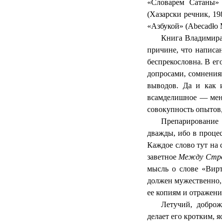
«Словарем Сатаны» 
(Хазарски речник, 1
«Азбукой» (Abecadło 
Книга Владимира
причине, что написа
беспрекословна. В е
допросами, сомнениям
выводов. Да и как и
всамделишное — меня
совокупность опытов
Препарирование 
дважды, ибо в процес
Каждое слово тут на 
заветное
Между Стр
мысль о слове «Вирт
должен мужественно,
ее копиям и отражени
Летучий, доброж
делает его кротким, 