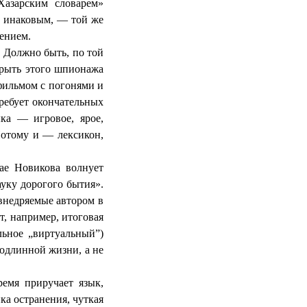
Хазарским словарем»
о инаковым, — той же
чением.
 Должно быть, по той
прыть этого шпионажа
фильмом с погонями и
требует окончательных
ыка — игровое, ярое,
Потому и — лексикон,
ае Новикова волнует
ауку дорогого бытия».
 внедряемые автором в
от, например, итоговая
льное „виртуальный”)
одлинной жизни, а не
емя приручает язык,
ка остранения, чуткая