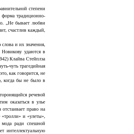
равнительной степени
— форма традиционно-
ло. „Не бывает любви
чит, счастлив каждый,
 слова и их значения,
 Новикову удаются в
1942) Клайва Стейплза
чуть-чуть трагедийная
то, как говорится, не
, когда бы не было в
сторонящийся речевой
тим оказаться в улье
 отстаивает право на
 «тролли» и «улеты»,
, мода ради спешной
ает интеллектуальную