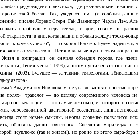
х-либо предубеждений лексикон, где разновеликие позиции с
 иронической беседе. Так, уходя от темы (и сообщая данны
снений), писали Лоренс Стерн, Гай Давенпорт, Чарльз Лэм, Але
блюдать подобную манеру сейчас, в дни, совсем не расп
ой открытости: в дни, когда пашни и облака жаждут тоски-конк
роши, кроме скучного”, — говорил Вольтер. Будем надеяться, 
ствование о путешествии. Нетривиальные пути в этом жанре наш
. Живя в эмиграции, он сначала объездил города, где жил
и (книга „Гений места”, 1999), а потом пустился в странствие п
одины” (2003). Будущее — за такими травелогами, вбирающими 
дьбу автора».
уемый Владимиром Новиковым, не укладывается в простые опре
на полях», травелог — по взгляду современного человека на
от мир обозначающий, — тот самый лексикон, из которого и соста
омик опосредованной авантюрной эссеистики, лингвистическ
сегда стоят новые смыслы. Иногда словечко появляется иск
рить, обновить давно известное». Соседство «прикида» и 
порой неуклюже (так и живем!), но ровно из этого сыра-бора