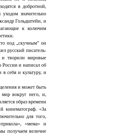
ходятся в добротной,
м уходом значительно
ксандр Гольдштейн, и
олагающие к колючим
ретики.
что под „скучным” он
ел русский писатель-
и и творили мировые
о России и написал об
в себя и культуру, и
деления и может быть
 мир вокруг него, и,
вляется образ времени
ий кинематограф. «За
лючительно для того,
«прикола», «мема» и
 мы получаем величие