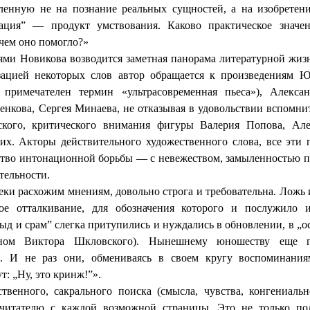
вленную не на познание реальных сущностей, а на изобретен
ация” — продукт умствования. Каково практическое значен
чем оно помогло?»
ями Новикова возводится заметная панорама литературной жиз
лизацией некоторых слов автор обращается к произведениям 
 примечателен термин «ультрасовременная пьеса»), Алекса
енкова, Сергея Минаева, не отказывая в удовольствии вспомни
еского, критического внимания фигуры Валерия Попова, Ал
их. Акторы действительного художественного слова, все эти 
тво интонационной борьбы — с невежеством, замыленностью 
тельности.
еки расхожим мнениям, довольно строга и требовательна. Ложь
ое отталкивание, для обозначения которого и послужило и
д и срам” слегка притупились и нуждались в обновлении, в „о
ном Виктора Шкловского). Нынешнему юношеству еще пр
ы. И не раз они, обмениваясь в своем кругу воспоминани
т: „Ну, это кринж!”».
твенного, сакрального поиска (смысла, чувства, конгениал
 читателю с каждой возможной страницы. Это не только п