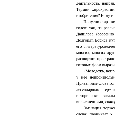
деятельность, напра
Термин „прокрастин
изобретения? Кому и 
Попутно старани
годов: так, за реа
Данилова (особенно
Долгопят, Бориса Кут
его литературоведч
многих, многих друг
расширяют пространс
готовых форм вырази
«Молодежь, вопр
у нее непроизвольн
Привычные слова „сты
легендарным терми
исторические завал
впечатлениями, скажу
Эманация торжес
слова) проникает к