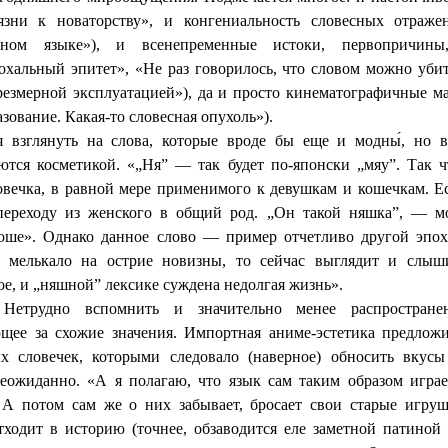
зни к новаторству», и конгениальность словесных отраж
ном языке»), и всенепременные истоки, первопричины,
альный эпитет», «Не раз говорилось, что словом можно уби
резмерной эксплуатацией»), да и просто кинематографичные м
зование. Какая-то словесная опухоль»).
я взглянуть на слова, которые вроде бы еще и модны́, но 
тся косметикой. «„Ня” — так будет по-японски „мяу”. Так 
овечка, в равной мере применимого к девушкам и кошечкам. Ес
 переходу из женского в общий род. „Он такой няшка”, — мо
оше». Однако данное слово — пример отчетливо другой эпохи
 мелькало на острие новизны, то сейчас выглядит и слыш
ое
, и „няшной” лексике суждена недолгая жизнь».
Нетрудно вспомнить и значительно менее распространен
щее за схожие значения. Импортная аниме-эстетика предлож
х словечек, которыми следовало (наверное) обносить вкусы
неожиданно. «А я полагаю, что язык сам таким образом играет
 А потом сам же о них забывает, бросает свои старые игруш
ходит в историю (точнее, обзаводится еле заметной патиной у