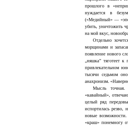
прошлого в «неприя
нуждается в безум
(«Медийный» — «эпох
убить, уничтожить ч
на мой вкус, новообра
Отдельно хочетс
морщинами и запасаю
появление нового сл
„няшка” тяготеет к
привлекательном юн
тысячи седьмом оно
анахронизм.
«Наверн
Мысль точная. 
«кавайный», отвечаю
целый ряд передовы
испортилась резво, 
новые возможности.
«краш» понемногу от