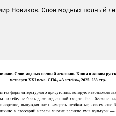
мир Новиков. Слов модных полный ле
виков. Слов модных полный лексикон. Книга о живом русск
четверти
XXI
века. СПб., «Алетейя», 2025. 238 стр.
з тех форм литературного присутствия, которую невозможно за
ма по себе, не боясь даже отдаленной смерти. Речь бесконечна
 говорение, вынуждая нас примерять необжитые, совсем еще б
причине в глоссарий играли многие великие умы культуры —