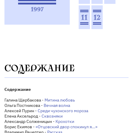
1997
11
12
СОДЕРЖАНИЕ
Содержание
Галина Щербакова -
Митина любовь
Ольга Постникова -
Вечная волна
Алексей Пурин -
Среди чухонского мороза
Елена Аксельрод -
Сквозняки
Александр Солженицын -
Крохотки
Борис Екимов -
«Отцовский двор спокинул я...»
Владимир Рецептер -
Рассказ