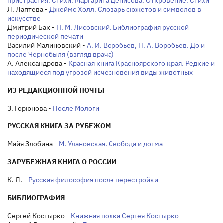
пристрастия. Стихи. Маргарита Денисова. Откровение. Стихи
Л. Лаптева -
Джеймс Холл. Словарь сюжетов и символов в
искусстве
Дмитрий Бак -
Н. М. Лисовский. Библиография русской
периодической печати
Василий Малиновский -
А. И. Воробьев, П. А. Воробьев. До и
после Чернобыля (взгляд врача)
А. Александрова -
Красная книга Красноярского края. Редкие и
находящиеся под угрозой исчезновения виды животных
ИЗ РЕДАКЦИОННОЙ ПОЧТЫ
З. Горюнова -
После Мологи
РУССКАЯ КНИГА ЗА РУБЕЖОМ
Майя Злобина -
М. Улановская. Свобода и догма
ЗАРУБЕЖНАЯ КНИГА О РОССИИ
К. Л. -
Русская философия после перестройки
БИБЛИОГРАФИЯ
Сергей Костырко -
Книжная полка Сергея Костырко