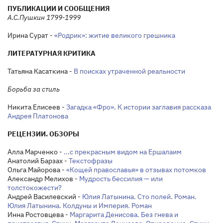
ПУБЛИКАЦИИ И СООБЩЕНИЯ
А.С.Пушкин 1799-1999
Ирина Сурат -
«Родрик»: житие великого грешника
ЛИТЕРАТУРНАЯ КРИТИКА
Татьяна Касаткина -
В поисках утраченной реальности
Борьба за стиль
Никита Елисеев -
Загадка «Фро». К истории заглавия рассказа
Андрея Платонова
РЕЦЕНЗИИ. ОБЗОРЫ
Алла Марченко -
...с прекрасным видом на Ершалаим
Анатолий Барзах -
Текстофразы
Ольга Майорова -
«Кощей православья» в отзывах потомков
Александр Мелихов -
Мудрость бессилия — или
толстокожести?
Андрей Василевский -
Юлия Латынина. Сто полей. Роман.
Юлия Латынина. Колдуны и Империя. Роман
Инна Ростовцева -
Маргарита Денисова. Без гнева и