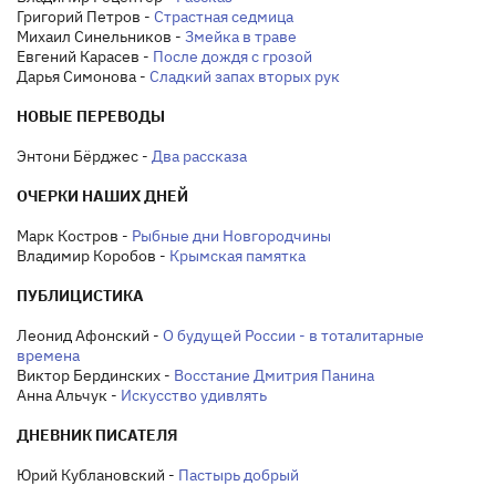
Григорий Петров -
Страстная седмица
Михаил Синельников -
Змейка в траве
Евгений Карасев -
После дождя с грозой
Дарья Симонова -
Сладкий запах вторых рук
НОВЫЕ ПЕРЕВОДЫ
Энтони Бёрджес -
Два рассказа
ОЧЕРКИ НАШИХ ДНЕЙ
Марк Костров -
Рыбные дни Новгородчины
Владимир Коробов -
Крымская памятка
ПУБЛИЦИСТИКА
Леонид Афонский -
О будущей России - в тоталитарные
времена
Виктор Бердинских -
Восстание Дмитрия Панина
Анна Альчук -
Искусство удивлять
ДНЕВНИК ПИСАТЕЛЯ
Юрий Кублановский -
Пастырь добрый