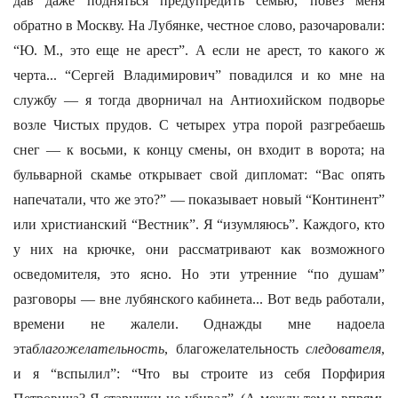
дав даже подняться предупредить семью, повез меня
обратно в Москву. На Лубянке, честное слово, разочаровали:
“Ю. М., это еще не арест”. А если не арест, то какого ж
черта... “Сергей Владимирович” повадился и ко мне на
службу — я тогда дворничал на Антиохийском подворье
возле Чистых прудов. С четырех утра порой разгребаешь
снег — к восьми, к концу смены, он входит в ворота; на
бульварной скамье открывает свой дипломат: “Вас опять
напечатали, что же это?” — показывает новый “Континент”
или христианский “Вестник”. Я “изумляюсь”. Каждого, кто
у них на крючке, они рассматривают как возможного
осведомителя, это ясно. Но эти утренние “по душам”
разговоры — вне лубянского кабинета... Вот ведь работали,
времени не жалели. Однажды мне надоела
эта
благожелательность
, благожелательность
следователя
,
и я “вспылил”: “Что вы строите из себя Порфирия