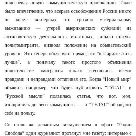
подозревая новую коммунистическую провокацию. Такое
было впечатление, что всерьез освобождения России никто
не хочет: во-первых, это грозило материальному
выживанию — утерей американских субсидий на
антисоветскую деятельность, во-вторых, лишало статуса
политэмигранта, низводя положение на обывательский
уровень. Это теперь объясняют прямо, что “в Париже жить
лучше”, а поначалу такого простого объяснения
политические эмигранты как-то стеснялись, всеми
правдами и неправдами оттягивая его. Когда “Новый мир”
объявил, например, что будет публиковать “ГУЛАГ”, в
“Русской мысли” появилась статья, что вот, мол,
изощрились до чего коммунисты — и “ГУЛАГ” обращают
себе на пользу.
Со столь же деланным возмущением в офисе “Радио
Свобода” один журналист протянул мне газету: интервью с