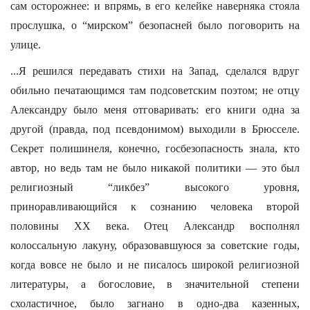
сам осторожнее: и впрямь, в его келейке наверняка стояла
прослушка, о “мирском” безопасней было поговорить на
улице.
...Я решился передавать стихи на Запад, сделался вдруг
обильно печатающимся там подсоветским поэтом; не отцу
Александру было меня отговаривать: его книги одна за
другой (правда, под псевдонимом) выходили в Брюсселе.
Секрет полишинеля, конечно, госбезопасность знала, кто
автор, но ведь там не было никакой политики — это был
религиозный “ликбез” высокого уровня,
приноравливающийся к сознанию человека второй
половины XX века. Отец Александр восполнял
колоссальную лакуну, образовавшуюся за советские годы,
когда вовсе не было и не писалось широкой религиозной
литературы, а богословие, в значительной степени
схоластичное, было загнано в одно-два казенных,