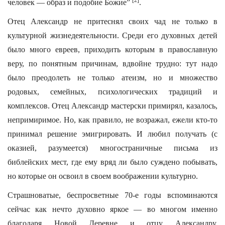
[2]
человек — образ и подобие Божие”
.
Отец Александр не притеснял своих чад не только в
культурной жизнедеятельности. Среди его духовных детей
было много евреев, приходить которым в православную
веру, по понятным причинам, вдвойне трудно: тут надо
было преодолеть не только атеизм, но и множество
родовых, семейных, психологических традиций и
комплексов. Отец Александр мастерски примирял, казалось,
непримиримое. Но, как правило, не возражал, ежели кто-то
принимал решение эмигрировать. И любил получать (с
оказией, разумеется) многостраничные письма из
библейских мест, где ему вряд ли было суждено побывать,
но которые он освоил в своем воображении культурно.
Страшноватые, беспросветные 70-е годы вспоминаются
сейчас как нечто духовно яркое — во многом именно
благодаря Новой Деревне и отцу Александру.