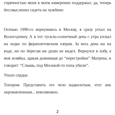
горячностью меня в моем намерении поддержал: да, теперь
бессмысленно сидеть на чужбине.
Осенью 1990-го вернувшись в Москву, я сразу уехал на
Вологодчину. А в тот тускло-солнечный день с утра уплыл
на лодке по ферапонтовским озерам. За весь день ни на
воде, ни по берегам ни души не видел. Вернулся в избу, а
моя хозяйка, эдакая дожившая до “перестройки” Матрена, и
говорит: “Слышь, под Москвой-то попа убили”.
Упало сердце.
Топором. Представить это чело надколотым, этот лик
окровавленным... невозможно.
2