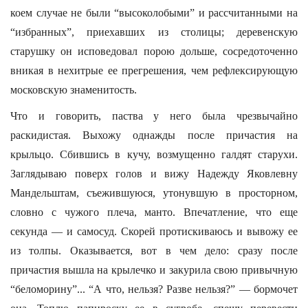
коем случае не были “высоколобыми” и рассчитанными на
“избранных”, приехавших из столицы; деревенскую
старушку он исповедовал порою дольше, сосредоточенно
вникая в нехитрые ее прегрешения, чем рефлексирующую
московскую знаменитость.
Что и говорить, паства у него была чрезвычайно
раскидистая. Выхожу однажды после причастия на
крыльцо. Сбившись в кучу, возмущенно галдят старухи.
Заглядываю поверх голов и вижу Надежду Яковлевну
Мандельштам, съежившуюся, утонувшую в просторном,
словно с чужого плеча, манто. Впечатление, что еще
секунда — и самосуд. Скорей протискиваюсь и вывожу ее
из толпы. Оказывается, вот в чем дело: сразу после
причастия вышла на крылечко и закурила свою привычную
“беломорину”... “А что, нельзя? Разве нельзя?” — бормочет