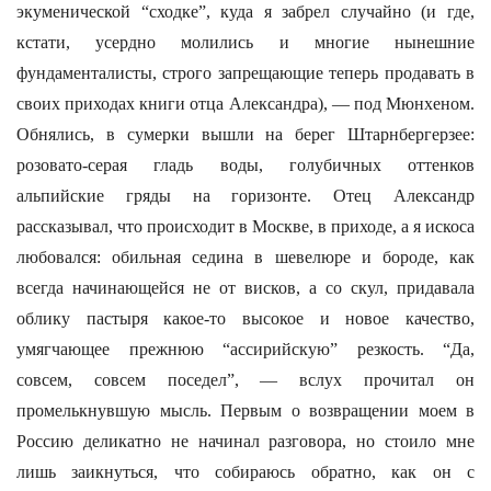
экуменической “сходке”, куда я забрел случайно (и где,
кстати, усердно молились и многие нынешние
фундаменталисты, строго запрещающие теперь продавать в
своих приходах книги отца Александра), — под Мюнхеном.
Обнялись, в сумерки вышли на берег Штарнбергерзее:
розовато-серая гладь воды, голубичных оттенков
альпийские гряды на горизонте. Отец Александр
рассказывал, что происходит в Москве, в приходе, а я искоса
любовался: обильная седина в шевелюре и бороде, как
всегда начинающейся не от висков, а со скул, придавала
облику пастыря какое-то высокое и новое качество,
умягчающее прежнюю “ассирийскую” резкость. “Да,
совсем, совсем поседел”, — вслух прочитал он
промелькнувшую мысль. Первым о возвращении моем в
Россию деликатно не начинал разговора, но стоило мне
лишь заикнуться, что собираюсь обратно, как он с