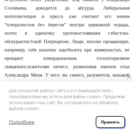
Соловьева, доводится до абсурда. Либеральная
интеллигенция и пресса уже считают его неким
“плюралистом без берегов” внутри церковной ограды,
почти в одиночку противостоявшим гэбистско-
обскурантистской Патриархии. Люди, вполне прощающие,
например, себе наличие партбилета при коммунистах, не
прощают измордованным тоталитаризмом
священнослужителям ничего, размахивая именем отца
Александра Меня. У него же самого, разумеется, никакой
озлобленности такого рода — в отличие, например, от Глеба
Для улучшения работы сайта и его взаимодействия с
Якунина — не было и в помине, он понимал, что само
пользователями мы используем файлы cookies. Продолжая
бытие Православной Церкви в постреволюционную эру —
использовать наш сайт, Вы соглашаетесь на обработку
файлов cookies.
историческое чудо, не могшее не обрасти искажающими
эмпирическими наростами. Книги отца Александра тоже
Подробнее
Принять
одной стороной превращаемы ныне в какие-то
непогрешимые катехизисы, другой — в ересь, в