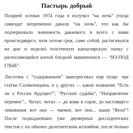
Пастырь добрый
Поздней осенью 1974 года я получил “на ночь” (тогда
самиздат непременно давали “на ночь”, что как бы
подчеркивало значимость даваемого и всего с нами
происходящего, хотя потом срок, само собой, растягивался
на дни и недели) толстенную канцелярскую папку с
расползающейся кипой бледной машинописи — “ИЗ-ПОД
ГЛЫБ”.
Листочек с “содержанием” заинтриговал еще пуще: три
статьи Солженицына, и у других — какие названия: “Есть
ли у России будущее?”, “Русские судьбы”, “Направление
перемен”... Читал, читал — до кома в горле, до настоящего
ликования: вот оно — чаемое, вот они... наши “Вехи”!
После поднадоевших уже двумерных диссидентских
текстов с их обычно дилетантским апломбом, после больно