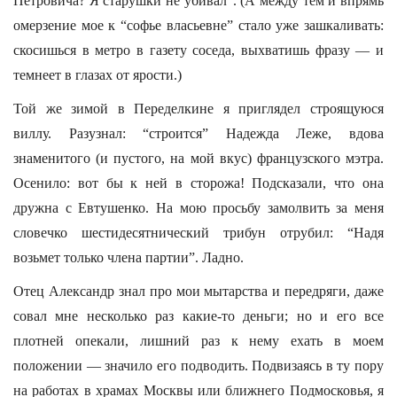
Петровича? Я старушки не убивал”. (А между тем и впрямь
омерзение мое к “софье власьевне” стало уже зашкаливать:
скосишься в метро в газету соседа, выхватишь фразу — и
темнеет в глазах от ярости.)
Той же зимой в Переделкине я приглядел строящуюся
виллу. Разузнал: “строится” Надежда Леже, вдова
знаменитого (и пустого, на мой вкус) французского мэтра.
Осенило: вот бы к ней в сторожа! Подсказали, что она
дружна с Евтушенко. На мою просьбу замолвить за меня
словечко шестидесятнический трибун отрубил: “Надя
возьмет только члена партии”. Ладно.
Отец Александр знал про мои мытарства и передряги, даже
совал мне несколько раз какие-то деньги; но и его все
плотней опекали, лишний раз к нему ехать в моем
положении — значило его подводить. Подвизаясь в ту пору
на работах в храмах Москвы или ближнего Подмосковья, я