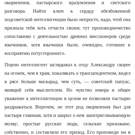
окормления, пастырского вразумления и светского
разговора. Найти ключ к сердцу обезбоженной
подсоветской интеллигенции было непросто, надо, чтоб она
признала тебя хоть отчасти своим; тут проповедничество
сопоставимо с деятельностью древних миссионеров среди
язычников, хотя язычники были, очевидно, готовнее к
восприятию потустороннего.
Порою интеллигент заглядывал к отцу Александру скорее
на огонек, чем в храм, покалякать о трансцендентном, видел
в рясе больше маскарад, чем суть, — советский папуас,
мнящий себя мыслителем. Но чувство юмора и общее
уважение к интеллигенции в целом не позволяли пастырю
раздражаться. Впрочем, не этот род окормления был для
пастыря главным, хотя и ширил о нем заинтриговывающую
молву; простые русские люди, сельские прихожане,
собственно, и составляли его приход. Его проповеди ни в