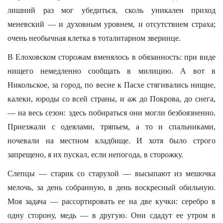
лишний раз мог убедиться, сколь уникален приход
меневский — и духовным уровнем, и отсутствием страха;
очень необычная клетка в тоталитарном зверинце.
В Елоховском сторожам вменялось в обязанность: при виде
нищего немедленно сообщать в милицию. А вот в
Никольское, за город, по весне к Пасхе стягивались нищие,
калеки, юроды со всей страны, и аж до Покрова, до снега,
— на весь сезон: здесь побираться они могли безбоязненно.
Приезжали с одеялами, тряпьем, а то и спальниками,
ночевали на местном кладбище. И хотя было строго
запрещено, я их пускал, если непогода, в сторожку.
Слепцы — старик со старухой — высыпают из мешочка
мелочь, за день собранную, в день воскресный обильную.
Моя задача — рассортировать ее на две кучки: серебро в
одну сторону, медь — в другую. Они сдадут ее утром в