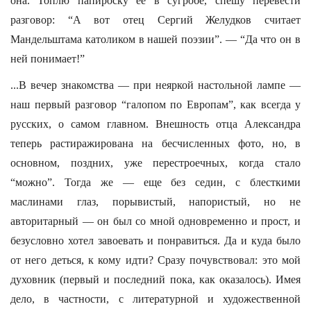
она. Топлю папироску ее в сугробе, спешу перевести
разговор: “А вот отец Сергий Желудков считает
Мандельштама католиком в нашей поэзии”. — “Да что он в
ней понимает!”
...В вечер знакомства — при неяркой настольной лампе —
наш первый разговор “галопом по Европам”, как всегда у
русских, о самом главном. Внешность отца Александра
теперь растиражирована на бесчисленных фото, но, в
основном, поздних, уже перестроечных, когда стало
“можно”. Тогда же — еще без седин, с блесткими
маслинами глаз, порывистый, напористый, но не
авторитарный — он был со мной одновременно и прост, и
безусловно хотел завоевать и понравиться. Да и куда было
от него деться, к кому идти? Сразу почувствовал: это мой
духовник (первый и последний пока, как оказалось). Имея
дело, в частности, с литературной и художественной