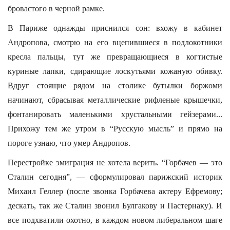
бровастого в черной рамке.
В Париже однажды приснился сон: вхожу в кабинет
Андропова, смотрю на его вцепившиеся в подлокотники
кресла пальцы, тут же превращающиеся в когтистые
куриные лапки, сдирающие лоскутьями кожаную обивку.
Вдруг стоящие рядом на столике бутылки боржоми
начинают, сбрасывая металлические рифленые крышечки,
фонтанировать маленькими хрустальными гейзерами...
Прихожу тем же утром в “Русскую мысль” и прямо на
пороге узнаю, что умер Андропов.
Перестройке эмиграция не хотела верить. “Горбачев — это
Сталин сегодня”, — сформулировал парижский историк
Михаил Геллер (после звонка Горбачева актеру Ефремову;
дескать, так же Сталин звонил Булгакову и Пастернаку). И
все подхватили охотно, в каждом новом либеральном шаге