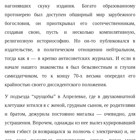
нагонявших скуку издания. Богато образованному
протоиерею был доступен обширный мир зарубежного
богословия, он приоткрывал его соотечественникам,
создавая свою, пусть и несколько компилятивную,
религиозную историософию. Но он-то публиковался в
издательстве, в политическом отношении нейтральном,
тогда как я — в крепко антисоветских журналах. И если в
начале нашего знакомства я был безызвестным и глухим
самиздатчиком, то к концу 70-х весьма опередил его
крайностью своего диссидентского положения.
У подъезда “хрущобы” в Апрелевке, где в двухкомнатной
клетушке ютился я с женой, грудным сыном, ее родителями
и братом, дежурила постоянно мигалка — очевидно, для
устрашения. Впрочем, однажды из нее вылез курировавший
меня гэбист (я возвращался за полночь с электрички) и, не