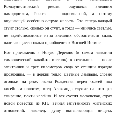
Коммунистический режим ощущался внешним
намордником, Россия — подневольной, а потому
внушающей особенно острую жалость. Это теперь каждый
стуит столько, сколько он стуит, а тогда — мнились светлые,
не задействованные из-за внешних обстоятельств силы,
наливающиеся соками приобщения к Высшей Истине.
Вот приезжаешь в Новую Деревню (в самом названии
символический какой-то оттенок) в сочельник — после
электрички и трех километров сюда от станции изрядно
прозябшим, — в церкви тепло, цветные лампады, словно
огоньки на реке; икона Рождества перед солеей под
кисейным пологом; отец Александр служит на этот раз
смиренно, почти келейно. И вся суетня московская, страх
новой повестки из КГБ, вечная запутанность житейских
отношений, наконец, душу вытягивающая нищета,