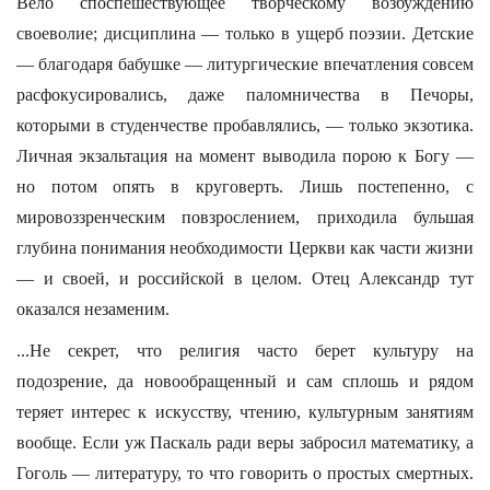
Вело споспешествующее творческому возбуждению
своеволие; дисциплина — только в ущерб поэзии. Детские
— благодаря бабушке — литургические впечатления совсем
расфокусировались, даже паломничества в Печоры,
которыми в студенчестве пробавлялись, — только экзотика.
Личная экзальтация на момент выводила порою к Богу —
но потом опять в круговерть. Лишь постепенно, с
мировоззренческим повзрослением, приходила бульшая
глубина понимания необходимости Церкви как части жизни
— и своей, и российской в целом. Отец Александр тут
оказался незаменим.
...Не секрет, что религия часто берет культуру на
подозрение, да новообращенный и сам сплошь и рядом
теряет интерес к искусству, чтению, культурным занятиям
вообще. Если уж Паскаль ради веры забросил математику, а
Гоголь — литературу, то что говорить о простых смертных.