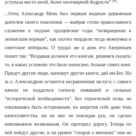
[4]
уступала место иной, более неотмирной бодрости”
.
...Отец Александр Мень был первым видным церковным
деятелем своего поколения — выбрав стезю православного
служения в подлые хрущевские годы “возвращения к
ленинским нормам”, как охотно твердили тогда межеумки и
советские либералы. О трудах же и днях его Аверинцев
пишет так: “Воздавая должное его книгам, решимся сказать:
то, в каких условиях это было написано, больше самих книг.
Придут другие люди, напишут другие книги; дай им Бог. Но
за о. Александром останется несравненная заслуга: с самого
начала не поддаться гипнозу ломавшей и сильных
“исторической необходимости”. Без героической позы, не
отказываясь быть осторожным, но запретив себе даже тень
капитулянтства, ни на миг не покладая рук, он сделал
невозможное возможным. Он проторил дорогу. Теперь по
ней пойдут другие, и на уровне “споров о мнениях” они не