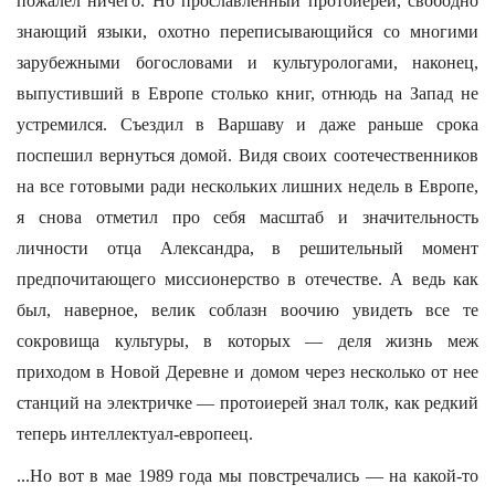
пожалел ничего. Но прославленный протоиерей, свободно
знающий языки, охотно переписывающийся со многими
зарубежными богословами и культурологами, наконец,
выпустивший в Европе столько книг, отнюдь на Запад не
устремился. Съездил в Варшаву и даже раньше срока
поспешил вернуться домой. Видя своих соотечественников
на все готовыми ради нескольких лишних недель в Европе,
я снова отметил про себя масштаб и значительность
личности отца Александра, в решительный момент
предпочитающего миссионерство в отечестве. А ведь как
был, наверное, велик соблазн воочию увидеть все те
сокровища культуры, в которых — деля жизнь меж
приходом в Новой Деревне и домом через несколько от нее
станций на электричке — протоиерей знал толк, как редкий
теперь интеллектуал-европеец.
...Но вот в мае 1989 года мы повстречались — на какой-то