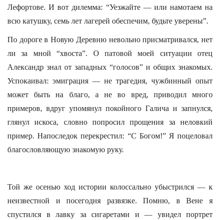
Лефортове. И вот дилемма: “Уезжайте — или намотаем на
всю катушку, семь лет лагерей обеспечим, будьте уверены”.
По дороге в Новую Деревню невольно присматривался, нет
ли за мной “хвоста”. О патовой моей ситуации отец
Александр знал от западных “голосов” и общих знакомых.
Успокаивал: эмиграция — не трагедия, чужбинный опыт
может быть на благо, а не во вред, приводил много
примеров, вдруг упомянул покойного Галича и запнулся,
глянул искоса, словно попросил прощения за неловкий
пример. Напоследок перекрестил: “С Богом!” Я поцеловал
благословляющую знакомую руку.
Той же осенью ход истории колоссально убыстрился — к
неизвестной и посегодня развязке. Помню, в Вене я
спустился в лавку за сигаретами и — увидел портрет