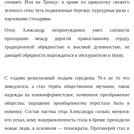
снимает. Или на Троицу: в храме по щиколотку свежего
зеленого сена; чуть подвяленные березки; пурпурные ризы с
парчовыми стихарями.
Отец Александр непринужденно умел соблюсти
пропорцию между дорогой православному сердцу
традиционной обрядностью и высокой духовностью, не
дающей обрядности вырождаться в обскурантизм и букву.
С годами религиозный подъем середины 70-х не то что
замедлился, а стал терять общественное звучание, таяли
надежды на нонконформистское, почвенное преображение
общества; ощущение
приобщенности
перестало быть в
новинку. Состав паствы отца Александра сильно менялся:
кто уехал, кому воцерковленность стала в бремя; приходили
новые люди, в основном — технократы. Протоиерей стал и