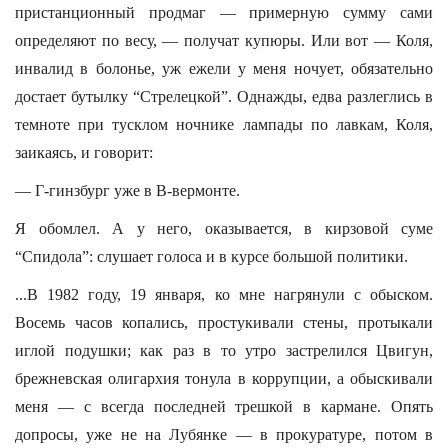
пристанционный продмаг — примерную сумму сами
определяют по весу, — получат купюры. Или вот — Коля,
инвалид в болонье, уж ежели у меня ночует, обязательно
достает бутылку “Стрелецкой”. Однажды, едва разлеглись в
темноте при тусклом ночнике лампады по лавкам, Коля,
заикаясь, и говорит:
— Г-гинзбург уже в В-вермонте.
Я обомлел. А у него, оказывается, в кирзовой суме
“Спидола”: слушает голоса и в курсе большой политики.
...В 1982 году, 19 января, ко мне нагрянули с обыском.
Восемь часов копались, простукивали стены, протыкали
иглой подушки; как раз в то утро застрелился Цвигун,
брежневская олигархия тонула в коррупции, а обыскивали
меня — с всегда последней трешкой в кармане. Опять
допросы, уже не на Лубянке — в прокуратуре, потом в