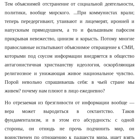
Тем объяснимей отстранение от социальной деятельности,
политики, вообще мирского. ...При коммунистах врали;
теперь передергивают, утаивают и лицемерят, иронией и
напускным прямодушием, а то и фальшивым пафосом
прикрывая невежество, цинизм и корысть. Потому многие
православные испытывают объяснимое отвращение к СМИ,
которыми под соусом информации внедряется в общество
антагонистичная христианству идеология, оскорбляющая
религиозное и унижающая живое национальное чувство.
Порой невольно спрашиваешь себя: в чьей стране мы
живем? почему нам плюют в лицо ежедневно?
Но отрезаемая из брезгливости от информации вообще —
вера может выродиться в сектантство. Таков
фундаментализм, и в этом его абсурдность: с одной
стороны, он отнюдь не прочь подчинить мир, он
воинственен по отношению к падшести мира, ищет взять