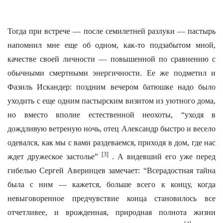
Тогда при встрече — после семилетней разлуки — пастырь
напомнил мне еще об одном, как-то подзабытом мной,
качестве своей личности — повышенной по сравнению с
обычными смертными энергичности. Ее же подметил и
Фазиль Искандер: поздним вечером батюшке надо было
уходить с еще одним пастырским визитом из уютного дома,
но вместо вполне естественной неохоты, “уходя в
дождливую ветреную ночь, отец Александр быстро и весело
одевался, как мы с вами раздеваемся, приходя в дом, где нас
[3]
ждет дружеское застолье”
. А видевший его уже перед
гибелью Сергей Аверинцев замечает: “Всерадостная тайна
была с ним — кажется, больше всего к концу, когда
невыговоренное предчувствие конца становилось все
отчетливее, и врожденная, природная полнота жизни