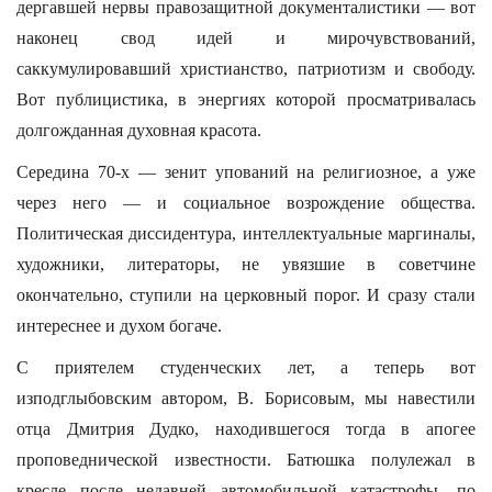
дергавшей нервы правозащитной документалистики — вот
наконец свод идей и мирочувствований,
саккумулировавший христианство, патриотизм и свободу.
Вот публицистика, в энергиях которой просматривалась
долгожданная духовная красота.
Середина 70-х — зенит упований на религиозное, а уже
через него — и социальное возрождение общества.
Политическая диссидентура, интеллектуальные маргиналы,
художники, литераторы, не увязшие в советчине
окончательно, ступили на церковный порог. И сразу стали
интереснее и духом богаче.
С приятелем студенческих лет, а теперь вот
изподглыбовским автором, В. Борисовым, мы навестили
отца Дмитрия Дудко, находившегося тогда в апогее
проповеднической известности. Батюшка полулежал в
кресле после недавней автомобильной катастрофы, по