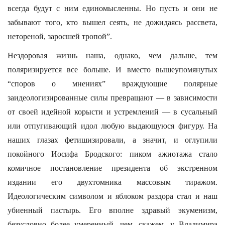
всегда будут с ним единомысленны. Но пусть и они не
забывают того, кто вышел сеять, не дожидаясь рассвета,
нетореной, заросшей тропой”.
Нездоровая жизнь наша, однако, чем дальше, тем
поляризируется все больше. И вместо вышеупомянутых
“споров о мнениях” враждующие полярные
заидеологизированные силы превращают — в зависимости
от своей идейной корысти и устремлений — в сусальный
или отпугивающий идол любую выдающуюся фигуру. На
наших глазах фетишизировали, а значит, и оглупили
покойного Иосифа Бродского: пиком ажиотажа стало
комичное постановление президента об экстренном
издании его двухтомника массовым тиражом.
Идеологическим символом и яблоком раздора стал и наш
убиенный пастырь. Его вполне здравый экуменизм,
безусловно более умеренный, чем, скажем, у Владимира