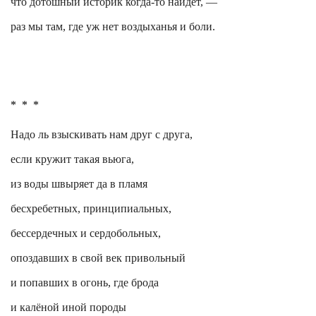
что дотошный историк когда-то найдёт, —
раз мы там, где уж нет воздыханья и боли.
*
*
*
Надо ль взыскивать нам друг с друга,
если кружит такая вьюга,
из воды швыряет да в пламя
бесхребетных, принципиальных,
бессердечных и сердобольных,
опоздавших в свой век привольный
и попавших в огонь, где брода
и калёной иной породы