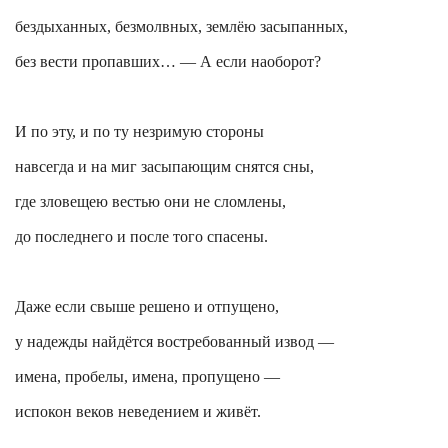
бездыханных, безмолвных, землёю засыпанных,
без вести пропавших… — А если наоборот?
И по эту, и по ту незримую стороны
навсегда и на миг засыпающим снятся сны,
где зловещею вестью они не сломлены,
до последнего и после того спасены.
Даже если свыше решено и отпущено,
у надежды найдётся востребованный извод —
имена, пробелы, имена, пропущено —
испокон веков неведением и живёт.