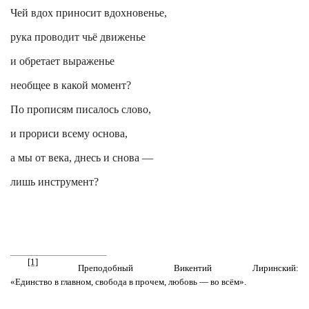
Чей вдох приносит вдохновенье,
рука проводит чьё движенье
и обретает выраженье
необщее в какой момент?
По прописям писалось слово,
и
прориси
всему основа,
а мы от века, днесь и снова —
лишь инструмент?
[1]
Преподобный Викентий
Лиринский
:
«Единство в главном, свобода в прочем, любовь — во всём».