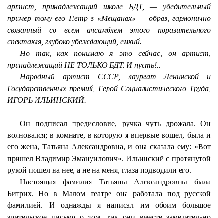
артист, принадлежащий школе БДТ, — убедительный
пример тому его Петр в «Мещанах» — образ, гармонично
связанный со всем ансамблем этого поразительного
спектакля, глубоко убеждающий, емкий.
Но так, как понимаю я это сейчас, он артист,
принадлежащий НЕ ТОЛЬКО БДТ. И пусть!..
Народный артист СССР, лауреат Ленинской и
Государственных премий, Герой Социалистического Труда,
ИГОРЬ ИЛЬИНСКИЙ.
Он подписал предисловие, ручка чуть дрожала. Он
волновался; в комнате, в которую я впервые вошел, была и
его жена, Татьяна Александровна, и она сказала ему: «Вот
пришел Владимир Эмануилович». Ильинский с протянутой
рукой пошел на нее, а не на меня, глаза подводили его.
Настоящая фамилия Татьяны Александровны была
Битрих. Но в Малом театре она работала под русской
фамилией. И однажды я написал им обоим большое
зрительское письмо о том, как они вместе замечательно