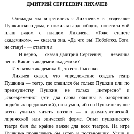
ДМИТРИЙ СЕРГЕЕВИЧ ЛИХАЧЕВ
Однажды мы встретились с Лихачевым в раздевалке
Пушкинского дома, и пожилая гардеробщица повесила мой
плащ рядом с плащом Лихачева. «Тоже станете
академиком», — сказала она. «Да что вы! Побойтесь Бога,
не стану!» — ответил я.
— И верно, — сказал Дмитрий Сергеевич, — невелика
честь. Какие в академии академики?
И я назвал академика Л., то есть Лысенко.
Лихачев сказал, что «предложение создать театр
Пушкина — театр, где ставился бы только Пушкин или по
преимуществу Пушкин, не только „интересно” и
„своевременно” (эти два слова обычны в одобрениях
подобных предложений), но и умно, ибо на Пушкине лучше
всего учиться читать поэзию — в драматургической,
лирической или эпической форме. Опыт пушкинского
театра был бы крайне важен для всех театров. На игре
Пушкина проявлялись бы актер и постановщик. Удачи и