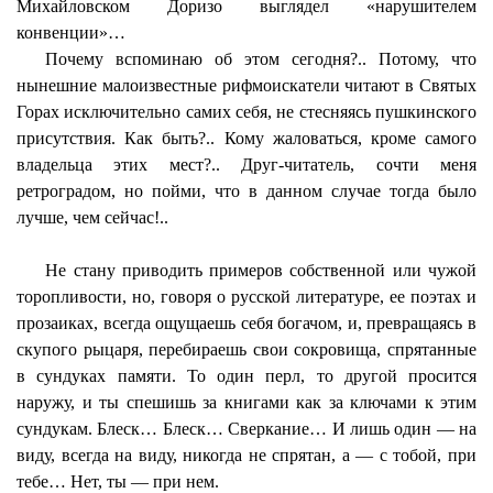
Михайловском Доризо выглядел «нарушителем
конвенции»…
Почему вспоминаю об этом сегодня?.. Потому, что
нынешние малоизвестные рифмоискатели читают в Святых
Горах исключительно самих себя, не стесняясь пушкинского
присутствия. Как быть?.. Кому жаловаться, кроме самого
владельца этих мест?.. Друг-читатель, сочти меня
ретроградом, но пойми, что в данном случае тогда было
лучше, чем сейчас!..
Не стану приводить примеров собственной или чужой
торопливости, но, говоря о русской литературе, ее поэтах и
прозаиках, всегда ощущаешь себя богачом, и, превращаясь в
скупого рыцаря, перебираешь свои сокровища, спрятанные
в сундуках памяти. То один перл, то другой просится
наружу, и ты спешишь за книгами как за ключами к этим
сундукам. Блеск… Блеск… Сверкание… И лишь один — на
виду, всегда на виду, никогда не спрятан, а — с тобой, при
тебе… Нет, ты — при нем.