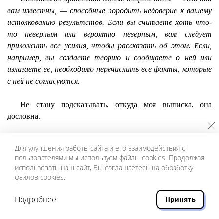
вам известны, — способные породить недоверие к вашему
истолкованию результатов. Если вы считаете хоть что-
то неверным или вероятно неверным, вам следует
приложить все усилия, чтобы рассказать об этом. Если,
например, вы создаете теорию и сообщаете о ней или
излагаете ее, необходимо перечислить все факты, которые
с ней не согласуются.
Не стану подсказывать, откуда моя выписка, она
дословна.
Конечно, это была слабость, когда Дмитрий Сергеевич
Для улучшения работы сайта и его взаимодействия с
попал в плен журналистки невысокого полета,
пользователями мы используем файлы cookies. Продолжая
раздувающей литературоведческую дискуссию в Литгазете,
использовать наш сайт, Вы соглашаетесь на обработку
и воспользовался не своим, а ее примером. Лихачев назвал
файлов cookies.
мое имя в том смысле, что если ты артист, то играй и не
ходи в пушкиноведение.
Подробнее
Принять
Мое письмо ему и его ответ в самом начале 80-х — не