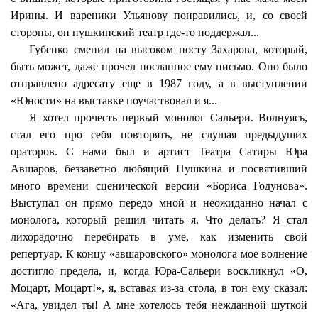
Ирины. И вареники Ульянову понравились, и, со своей
стороны, он пушкинский театр где-то поддержал...
Губенко сменил на высоком посту Захарова, который,
быть может, даже прочел посланное ему письмо. Оно было
отправлено адресату еще в 1987 году, а в выступлении
«Юности» на выставке поучаствовал и я...
Я хотел прочесть первый монолог Сальери. Волнуясь,
стал его про себя повторять, не слушая предыдущих
ораторов. С нами был и артист Театра Сатиры Юра
Авшаров, беззаветно любящий Пушкина и посвятивший
много времени сценической версии «Бориса Годунова».
Выступал он прямо передо мной и неожиданно начал с
монолога, который решил читать я. Что делать? Я стал
лихорадочно перебирать в уме, как изменить свой
репертуар. К концу «авшаровского» монолога мое волнение
достигло предела, и, когда Юра-Сальери воскликнул «О,
Моцарт, Моцарт!», я, вставая из-за стола, в тон ему сказал:
«Ага, увидел ты! А мне хотелось тебя нежданной шуткой