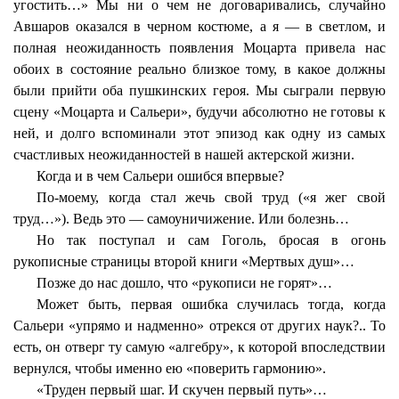
угостить…» Мы ни о чем не договаривались, случайно
Авшаров оказался в черном костюме, а я — в светлом, и
полная неожиданность появления Моцарта привела нас
обоих в состояние реально близкое тому, в какое должны
были прийти оба пушкинских героя. Мы сыграли первую
сцену «Моцарта и Сальери», будучи абсолютно не готовы к
ней, и долго вспоминали этот эпизод как одну из самых
счастливых неожиданностей в нашей актерской жизни.
Когда и в чем Сальери ошибся впервые?
По-моему, когда стал жечь свой труд («я жег свой
труд…»). Ведь это — самоуничижение. Или болезнь…
Но так поступал и сам Гоголь, бросая в огонь
рукописные страницы второй книги «Мертвых душ»…
Позже до нас дошло, что «рукописи не горят»…
Может быть, первая ошибка случилась тогда, когда
Сальери «упрямо и надменно» отрекся от других наук?.. То
есть, он отверг ту самую «алгебру», к которой впоследствии
вернулся, чтобы именно ею «поверить гармонию».
«Труден первый шаг. И скучен первый путь»…