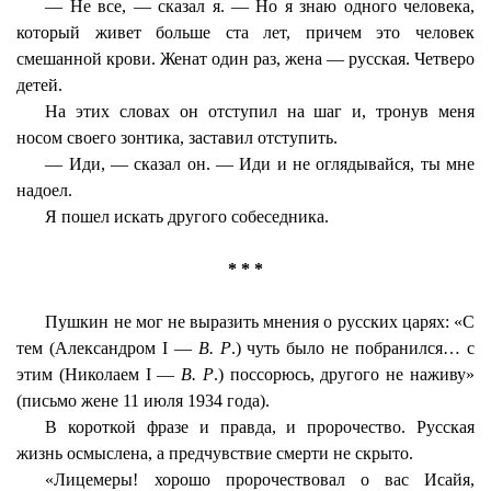
— Не все, — сказал я. — Но я знаю одного человека,
который живет больше ста лет, причем это человек
смешанной крови. Женат один раз, жена — русская. Четверо
детей.
На этих словах он отступил на шаг и, тронув меня
носом своего зонтика, заставил отступить.
— Иди, — сказал он. — Иди и не оглядывайся, ты мне
надоел.
Я пошел искать другого собеседника.
* * *
Пушкин не мог не выразить мнения о русских царях: «С
тем (Александром I —
В. Р
.) чуть было не побранился… с
этим (Николаем I —
В. Р
.) поссорюсь, другого не наживу»
(письмо жене 11 июля 1934 года).
В короткой фразе и правда, и пророчество. Русская
жизнь осмыслена, а предчувствие смерти не скрыто.
«Лицемеры! хорошо пророчествовал о вас Исайя,