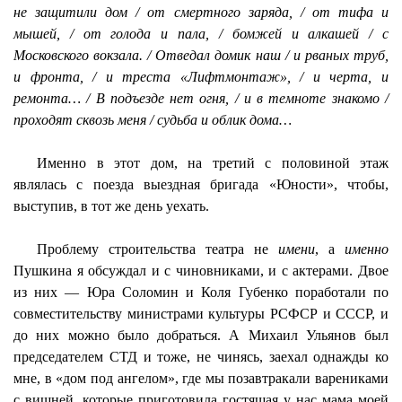
не защитили дом / от смертного заряда, / от тифа и
мышей, / от голода и пала, / бомжей и алкашей / с
Московского вокзала. / Отведал домик наш / и рваных труб,
и фронта, / и треста «Лифтмонтаж», / и черта, и
ремонта… / В подъезде нет огня, / и в темноте знакомо /
проходят сквозь меня / судьба и облик дома…
Именно в этот дом, на третий с половиной этаж
являлась с поезда выездная бригада «Юности», чтобы,
выступив, в тот же день уехать.
Проблему строительства театра не
имени
, а
именно
Пушкина я обсуждал и с чиновниками, и с актерами. Двое
из них — Юра Соломин и Коля Губенко поработали по
совместительству министрами культуры РСФСР и СССР, и
до них можно было добраться. А Михаил Ульянов был
председателем СТД и тоже, не чинясь, заехал однажды ко
мне, в «дом под ангелом», где мы позавтракали варениками
с вишней, которые приготовила гостящая у нас мама моей