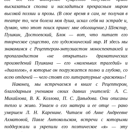
высказаться сполна и насладиться прекрасным миром
высокой поэзии и прозы. (В свое время я сам, не получая в
театре то, чем болела моя душа, искал себя на эстраде и,
думаю, что этот поиск принес мне обогащение.) Шекспир,
Пушкин, Достоевский, Блок — вот, что питает его
творческое существо, его художнический мир. И здесь мы
знакомимся с Рецептером-энтузиастом моноспектаклей и
пропагандистом «не открытых» драматических
произведений Пушкина — его «маленьких трагедий» и
«диалогов», в которые он погружается полно и глубоко, со
всею отдачей — чего стоят его литературные «раскопки»!
Наконец, мы встречаемся в книге с Рецептером,
благодарным учеником своих давних учителей: А. С.
Михайлова, В. К. Козлова, П. С. Давыдова. Они описаны
тепло и живо. Узнаем о его матери и ее отце — рано
умершем Л. Н. Каренине. Читаем об Анне Андреевне
Ахматовой, Павле Антокольском, встречи с которыми
поддержали и укрепили его поэтическое «я» — эту