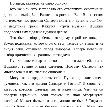
Но здесь, кажется, не было ошибки.
Кто же или что заставляло его отвергнуть счастливый
детский выбор?.. Раннее взросление?.. В жестком
логическом построении Сальери скрыты и детские ошибки,
и недетские грехи. Кажется, «труп музыки» Пушкин
подбросил ему с далеко идущей целью.
Это был выбор ребенка, которому герой не поверил.
Божья подсказка, которую он отверг. Теперь он видит и не
видит себя, стоящего перед выбором. Теперь неверный
выбор причислен к «ранним невзгодам».
Пушкинское моцартианство — вот что дает себя знать.
Пушкину трудно играть Сальери. Поэтому Сальери так
многословен и изначально ошибочен.
Могу ли я представить себе Пушкина, сжигающего
рукопись, как это делали Сальери и Гоголь? И снова эта
алгебра, которой Сальери так и недоучился. Чем же он
поверял гармонию, если толком не знал отвергнутой
алгебры? Может быть, там и гармонии не было? Тогда он
просто бездарь, а если бездарь, неравенство с Моцартом