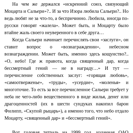
На чем же держался «искренний союз, связующий
Моцарта и Сальери»?.. И за что Изора любила Сальери?.. Но
ведь любят не за что-то, а беспричинно. Любила, иногда по-
русски говорят «жалела». Может быть, и Моцарту было
втайне жаль своего неуверенного в себе друга…
Когда Сальери начинает перечислять свои «заслуги», он
ставит вопрос о «вознаграждении», небесном
вознаграждении. Может быть, именно здесь кощунство?..
«О, небо! Где ж правота, когда священный дар, когда
бессмертный гений — не в награду…» И тут —
перечисление собственных заслуг: «горящая любовь»,
«самоотверженье», «труды», «усердие», «моленья» и
многоточие. То есть за все перечисленное Сальери требует у
неба не чего-либо вещественного в виде жилья, денег или
драгоценностей (их в шести сундуках накопил барон
Филипп, «Скупой рыцарь»), а именно того, что небо отдало
Моцарту, «священный дар» и «бессмертный гений».
Вот годовая тетрадь на 1999 год, изданная ОАО