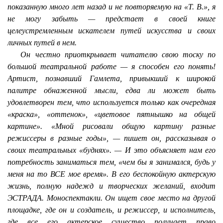
показанную много лет назад и не повторяемую на «Т. В.», я
не могу забыть — предстает в своей книге
целеустремленным искателем путей искусства и своих
личных путей в нем.
Он честно приоткрывает читателю свою тоску по
большой театральной работе — я способен его понять!
Артист, познавший Гамлета, привыкший к широкой
палитре обнаженной мысли, едва ли может быть
удовлетворен тем, что используется только как очередная
«краска», «оттенок», «цветовое пятнышко на общей
картине». «Мной рисовали общую картину разные
режиссеры в разные годы», — пишет он, рассказывая о
своих театральных «буднях». — И это объясняет нам его
потребность заниматься тем, «чем бы я занимался, будь у
меня на то ВСЕ мое время». В его беспокойную актерскую
жизнь, полную надежд и творческих желаний, входит
ЭСТРАДА. Моноспектакли. Он ищет свое место на другой
площадке, где он и создатель, и режиссер, и исполнитель,
где все его актерское существо получает право