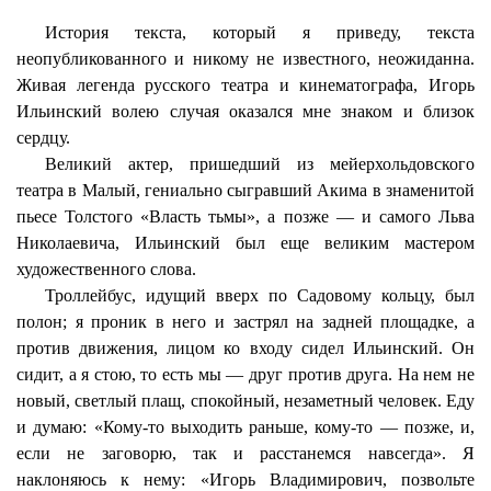
История текста, который я приведу, текста
неопубликованного и никому не известного, неожиданна.
Живая легенда русского театра и кинематографа, Игорь
Ильинский волею случая оказался мне знаком и близок
сердцу.
Великий актер, пришедший из мейерхольдовского
театра в Малый, гениально сыгравший Акима в знаменитой
пьесе Толстого «Власть тьмы», а позже — и самого Льва
Николаевича, Ильинский был еще великим мастером
художественного слова.
Троллейбус, идущий вверх по Садовому кольцу, был
полон; я проник в него и застрял на задней площадке, а
против движения, лицом ко входу сидел Ильинский. Он
сидит, а я стою, то есть мы — друг против друга. На нем не
новый, светлый плащ, спокойный, незаметный человек. Еду
и думаю: «Кому-то выходить раньше, кому-то — позже, и,
если не заговорю, так и расстанемся навсегда». Я
наклоняюсь к нему: «Игорь Владимирович, позвольте