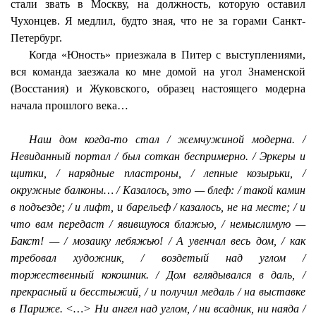
стали звать в Москву, на должность, которую оставил
Чухонцев. Я медлил, будто зная, что не за горами Санкт-
Петербург.
Когда «Юность» приезжала в Питер с выступлениями,
вся команда заезжала ко мне домой на угол Знаменской
(Восстания) и Жуковского, образец настоящего модерна
начала прошлого века…
Наш дом когда-то стал / жемчужиной модерна. /
Невиданный портал / был соткан беспримерно. / Эркеры и
щитки, / нарядные пластроны, / лепные козырьки, /
окружные балконы… / Казалось, это — блеф: / такой камин
в подъезде; / и лифт, и барельеф / казалось, не на месте; / и
что вам передаст / явившуюся блажью, / немыслимую —
Бакст! — / мозаику лебяжью! / А увенчал весь дом, / как
требовал художник, / воздетый над углом /
торжественный кокошник. / Дом вглядывался в даль, /
прекрасный и бесстыжий, / и получил медаль / на выставке
в Париже. <…> Ни ангел над углом, / ни всадник, ни наяда /