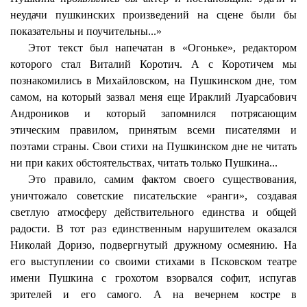
неудачи пушкинских произведений на сцене были бы
показательны и поучительны...»
Этот текст был напечатан в «Огоньке», редактором
которого стал Виталий Коротич. А с Коротичем мы
познакомились в Михайловском, на Пушкинском дне, том
самом, на который зазвал меня еще Ираклий Луарсабович
Андроников и который запомнился потрясающим
этическим правилом, принятым всеми писателями и
поэтами страны. Свои стихи на Пушкинском дне не читать
ни при каких обстоятельствах, читать только Пушкина...
Это правило, самим фактом своего существования,
уничтожало советские писательские «ранги», создавая
светлую атмосферу действительного единства и общей
радости. В тот раз единственным нарушителем оказался
Николай Доризо, подвергнутый дружному осмеянию. На
его выступлении со своими стихами в Псковском театре
имени Пушкина с грохотом взорвался софит, испугав
зрителей и его самого. А на вечернем костре в