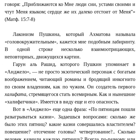
говоря: „Приближаются ко Мне люди сии, устами своими и
чтут Меня языком; сердце же их далеко отстоит от Меня”»
(Матф. 15:7-8)
Лаконизм Пушкина, который Ахматова называла
«головокружительным», кажется мне подобным лабиринту.
В одной строке несколько взаимоотрицающих,
неповторных, движущихся картин.
Гарун аль Рашид, которого Пушкин упоминает в
«Анджело», — не просто экзотический персонаж с богатым
воображением, читающий романы и бродящий инкогнито
по своим владениям, как по чужим. Он создатель первого
халифата
, стремящегося стать всемирным. Как и нынешние
«халифатчики». Имеется в виду еще и его опасность.
Вот в «Анджело» еще одна фраза: «По пятницам пошли
разыгрываться казни». Задаешься вопросами: сколько же
было этих пятниц? какие казни совершались властителем?
повешение? отсечение головы? четвертование?.. Сколько
человек казнили каждую пятницу? Всегда по-разному или