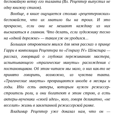
беспокойную ветку его таланта (Вл. Рецептер выпустил не
одну книжку стихов).
Вообще, в книге ощущается столько «рецептеровских»
беспокойств, что их хватило бы на троих. И это
прекрасно, если они не мешают каждому из них
высказаться в главном. Что делать, если художнику тесно
на «одной дорожке» — таким уж он уродился…
Большим откровением явился для меня рассказ о принце
Гарри в композиции Рецептера по «Генриху IV» Шекспира —
рассказ, говорящий о глубоких переживаниях мастера,
испытывающего «трагические минуты» расхождения с
постановщиком. Об этом читаем мы мало, о них как-то не
принято говорить, возможно, из чувства такта.
«Трагические минуты» превращаются иногда в месяцы и
годы. Ибо есть актеры, которым нужен режиссер-
строитель роли, и они богатеют в этом строю, а есть
актеры-мученики «своей идеи», кого, говоря деликатно, «не
веселит» жизнь в заклепанной режиссерской рамке.
Владимир Рецептер уже доказал нам, что он —