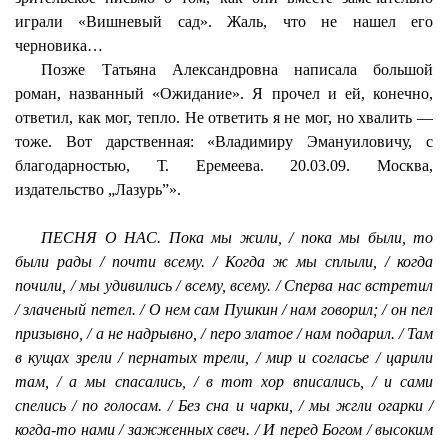
играли «Вишневый сад». Жаль, что не нашел его
черновика…
Позже Татьяна Александровна написала большой
роман, названный «Ожидание». Я прочел и ей, конечно,
ответил, как мог, тепло. Не ответить я не мог, но хвалить —
тоже. Вот дарственная: «Владимиру Эмануиловичу, с
благодарностью, Т. Еремеева. 20.03.09. Москва,
издательство „Лазурь”».
ПЕСНЯ О НАС. Пока мы жили, / пока мы были, то
были рады / почти всему. / Когда ж мы сплыли, / когда
почили, / мы удивились / всему, всему. / Сперва нас встретил
/ злаченый петел. / О нем сам Пушкин / нам говорил; / он пел
призывно, / а не надрывно, / перо златое / нам подарил. / Там
в кущах зрели / пернатых трели, / мир и согласье / царили
там, / а мы спасались, / в тот хор вписались, / и сами
спелись / по голосам. / Без сна и чарки, / мы жгли огарки /
когда-то нами / зажженных свеч. / И перед Богом / высоким