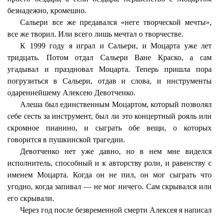
безнадежно, кромешно.
Сальери все же предавался «неге творческой мечты»,
все же творил. Или всего лишь мечтал о творчестве.
К 1999 году я играл и Сальери, и Моцарта уже лет
тридцать. Потом отдал Сальери Ване Краско, а сам
угадывал и праздновал Моцарта. Теперь пришла пора
погрузиться в Сальери, отдав и слова, и инструменты
одареннейшему Алексею Девотченко.
Алеша был единственным Моцартом, который позволял
себе сесть за инструмент, был ли это концертный рояль или
скромное пианино, и сыграть обе вещи, о которых
говорится в пушкинской трагедии.
Девотченко нет уже давно, но в нем мне виделся
исполнитель, способный и к авторству роли, и равенству с
именем Моцарта. Когда он не пил, он мог сыграть что
угодно, когда запивал — не мог ничего. Сам скрывался или
его скрывали.
Через год после безвременной смерти Алексея я написал