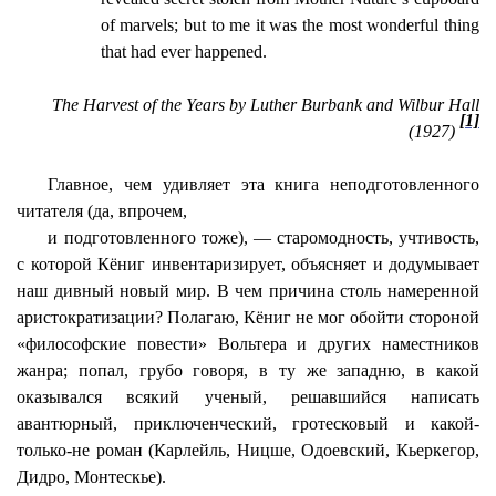
of marvels; but to me it was the most wonderful thing
that had ever happened.
The Harvest of the Years by Luther Burbank and Wilbur Hall
[1]
(1927)
Главное, чем удивляет эта книга неподготовленного
читателя (да, впрочем,
и подготовленного тоже), — старомодность, учтивость,
с которой
Кёниг
инвентаризирует, объясняет и додумывает
наш дивный новый мир. В чем причина столь намеренной
аристократизации
? Полагаю,
Кёниг
не мог обойти стороной
«философские повести» Вольтера и других наместников
жанра; попал, грубо говоря, в ту же западню, в какой
оказывался всякий ученый, решавшийся написать
авантюрный, приключенческий, гротесковый и какой-
только-не роман (
Карлейль
, Ницше, Одоевский, Кьеркегор,
Дидро, Монтескье).