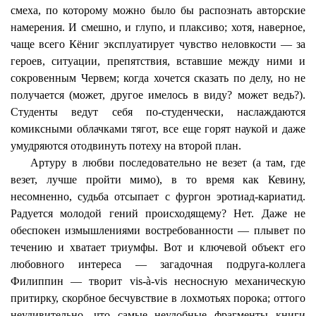
смеха, по которому можно было бы распознать авторские
намерения. И смешно, и глупо, и плаксиво; хотя, наверное,
чаще всего
Кёниг
эксплуатирует чувство неловкости — за
героев, ситуации, препятствия, вставшие между ними и
сокровенным Червем; когда хочется сказать по делу, но не
получается (может, другое имелось в виду? может ведь?).
Студенты ведут себя по-студенчески, наслаждаются
комиксными
облачками тягот, все еще горят наукой и даже
умудряются отодвинуть потеху на второй план.
Артуру в любви последовательно не везет (а там, где
везет, лучше пройти мимо), в то время как Кевину,
несомненно, судьба отсыпает с фургон
эротиад
-кариатид.
Радуется молодой гений происходящему? Нет. Даже не
обеспокен
измышлениями востребованности — плывет по
течению и хватает триумфы. Вот и ключевой объект его
любовного интереса — загадочная подруга-коллега
Филиппин — творит
vis
-à-
vis
несносную механическую
притирку, скорбное бесчувствие в лохмотьях порока; оттого
неудивительно, что самые неудобные фрагменты книги