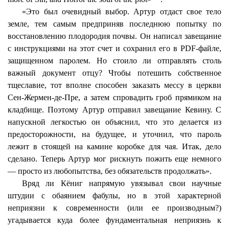
«Это был очевидный выбор. Артур отдаст свое тело
земле, тем самым предприняв последнюю попытку по
восстановлению плодородия почвы. Он написал завещание
с инструкциями на этот счет и сохранил его в PDF-файле,
защищенном паролем. Но стоило ли отправлять столь
важный документ отцу? Чтобы потешить собственное
тщеславие, тот вполне способен заказать мессу в церкви
Сен-Жермен-де-Пре, а затем спровадить гроб прямиком на
кладбище. Поэтому Артур отправил завещание Кевину. С
напускной легкостью он объяснил, что это делается из
предосторожности, на будущее, и уточнил, что пароль
лежит в стоящей на камине коробке для чая. Итак, дело
сделано. Теперь Артур мог рискнуть пожить еще немного
— просто из любопытства, без обязательств продолжать».
Вряд ли
Кёниг
напрямую увязывал свои научные
штудии
с обаянием фабулы, но в этой характерной
неприязни к современности (или ее производным?)
угадывается куда более фундаментальная неприязнь к