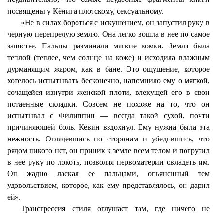
посвящены у
Кёнига
плотскому, сексуальному.
«Не в силах бороться с искушением, он запустил руку в
черную перепрелую землю. Она легко вошла в нее по самое
запястье. Пальцы разминали мягкие комки. Земля была
теплой (теплее, чем солнце на коже) и исходила влажным
дурманящим жаром, как в бане. Это ощущение, которое
хотелось испытывать бесконечно, напомнило ему о мягкой,
сочащейся изнутри женской плоти, влекущей его в свои
потаенные складки. Совсем не похоже на то, что он
испытывал с Филиппин — всегда такой сухой, почти
причиняющей боль. Кевин вздохнул. Ему нужна была эта
нежность. Оглядевшись по сторонам и убедившись, что
рядом никого нет, он приник к земле всем телом и погрузил
в нее руку по локоть, позволяя
первоматерии
овладеть им.
Он жадно ласкал ее пальцами, опьяненный тем
удовольствием, которое, как ему представлялось, он дарил
ей».
Трансгрессия стиля оглушает там, где ничего не