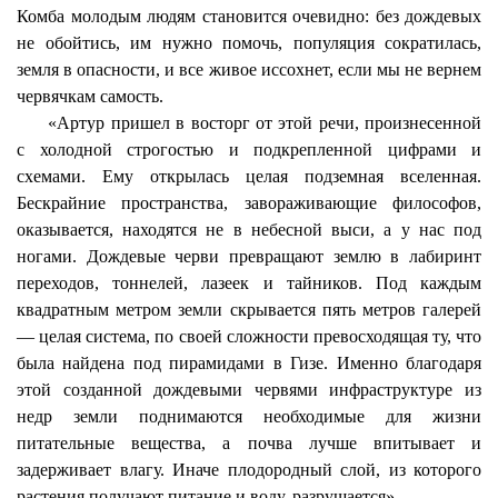
Комба
молодым людям становится очевидно: без дождевых
не обойтись, им нужно помочь, популяция сократилась,
земля в опасности, и все живое иссохнет, если мы не вернем
червячкам самость.
«Артур пришел в восторг от этой речи, произнесенной
с холодной строгостью и подкрепленной цифрами и
схемами. Ему открылась целая подземная вселенная.
Бескрайние пространства, завораживающие философов,
оказывается, находятся не в небесной выси, а у нас под
ногами. Дождевые черви превращают землю в лабиринт
переходов, тоннелей, лазеек и тайников. Под каждым
квадратным метром земли скрывается пять метров галерей
— целая система, по своей сложности превосходящая ту, что
была найдена под пирамидами в Гизе. Именно благодаря
этой созданной дождевыми червями инфраструктуре из
недр земли поднимаются необходимые для жизни
питательные вещества, а почва лучше впитывает и
задерживает влагу. Иначе плодородный слой, из которого
растения получают питание и воду, разрушается».