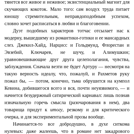
тянется все живое и неживое; экзистенциальный магнит для
скучающих кокоток. Мало того: сам воздух труда питает
юношу стремительным, неправдоподобным успехом,
словно хочет расписаться в любви и благоговении.
Дуэт подобных характеров тотчас отсылает нас к
модерну, вышедшему из романтики-готики и ее мансардных
слез.
Джекил-Хайд
, Нарцисс и
Гольдмунд
,
Флорестан
и
Эвзебий
, Ключарев, не шучу, и
Алимушкин
;
уравновешивающие друг друга целеполагания, чувства,
заблуждения. Сначала везти не будет Артуру — несмотря на
такую верность идеалу, что, пожалуй, и Рахметов руку
пожал бы, — потом, конечно, тьма обрушится на
кумпол
Кевина, добившегося всего и вся, почти неуязвимого, — и
начнется безудержный сатирический карнавал: лишь познав
изначальную горечь смысла (разочарования в нем), два
товарища придут к
итогу
, резкому и для критического
очерка, и для экспериментальной прозы вообще.
Начинается-то все добродушно, в духе
ситкома
нулевых: даже жалеешь, что в романе нет закадрового