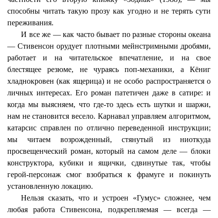
способны читать такую прозу как угодно и не терять сути
переживания.
И все же — как часто бывает по разные стороны океана
— Стивенсон орудует плотными
мейнстримными
дробями,
работает и на читательское впечатление, и на свое
блестящее резюме, не чураясь поп-механики, а
Кёниг
хладнокровен (как ящерица) и не особо распространяется о
личных интересах. Его роман патетичен даже в сатире: и
когда мы выясняем, что где-то здесь есть шутки и шаржи,
нам не становится весело. Карнавал управляем алгоритмом,
катарсис справлен по отлично переведенной инструкции;
мы читаем возрожденный, стянутый
из ниоткуда
просвещенческий роман
, который на самом деле — блоки
конструктора, кубики и ящички, сдвинутые так, чтобы
герой-персонаж смог взобраться к фрамуге и покинуть
установленную локацию.
Нельзя сказать, что и устроен «Гумус» сложнее, чем
любая работа Стивенсона, подкрепляемая — всегда —