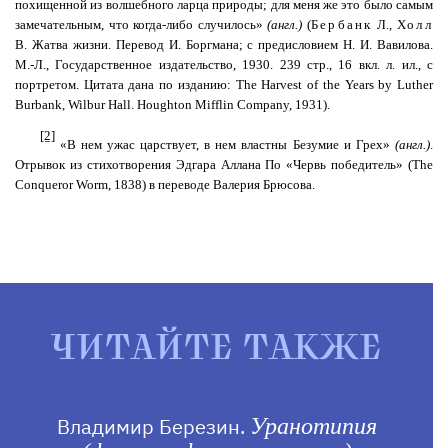
похищенной из волшебного ларца природы; для меня же это было самым
замечательным, что когда-либо случилось»
(англ.)
(
Бербанк
Л.,
Холл
В. Жатва жизни. Перевод И.
Боргмана
; с предисловием Н. И. Вавилова.
М.-Л., Государственное издательство, 1930. 239 стр., 16 вкл. л. ил., с
портретом. Цитата
дана
по
изданию
: The Harvest of the Years by Luther
Burbank, Wilbur Hall.
Houghton
Mifflin
Company
, 1931).
[2]
«В нем ужас царствует, в нем властны Безумие и Грех»
(англ.)
.
Отрывок из стихотворения Эдгара
Аллана
По «Червь победитель» (
The
Conqueror
Worm
, 1838) в переводе Валерия Брюсова.
ЧИТАЙТЕ ТАКЖЕ
Владимир Березин.
Уранотипия