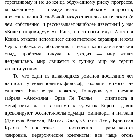
торопливому и не до конца обдуманному риску прогресса,
выраженному — прежде всего — образом
нейросети
,
провозглашенной свободой искусственного интеллекта (о
чем, собственно, и рассказывает наиболее известный у нас
«Конец индивидуума»). Риск, на который идут Артур и
Кевин, отчасти напоминает сциентистское харакири;
и
хотя
Червь побеждает, обналичивая чужой капиталистический
стыд, проблема никуда не уходит — мир живет
неправильно, мир движется к тупику, мир не терпит
ясности усилия.
То, что один из выдающихся романов последних лет
написал ученый-политик-философ, больше никого не
удивляет. Еще вчера, кажется, Гонкуровскую премию
забрала «Аномалия»
Эрве
Ле
Теллье
— лингвиста и
метафизика; да и в богемных кулуарах Европы давно
превалируют эссеисты-вольнодумцы,
омниворы
и
нагвали
(Даниель
Кельман
, Матиас
Энар
, Оливия
Лэнг
,
Кристиан
Крахт
). У нас тоже — постепенно — размываются
жанровые, иерархические контексты: все чаще огонь