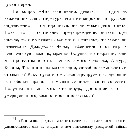
гуманитарен
.
На вопрос «Что, собственно, делать?» — один из
важнейших для литературы если не мировой, то русской
определенно — он торопится, но не может дать ответа.
Пока что — считываем предупреждение: всякая идея
опасна, если вымещает людское и трепетное; но важна ли
реальность Дождевого Червя, избавленного от игр в
человеческую помощь, мрачное будущее технократии, если
мы пропустим в этих звеньях самого человека, Артура,
Кевина, Филиппин, да кого угодно, способного «мыслить и
страдать»? Какую утопию мы сконструируем в следующий
раз, обойдя правила и мышиные
покусывания
совести?
Получим ли мы хоть что-нибудь, достойное его —
умерщвленного, компостированного стыда?
[1]
«Для моих родных мое открытие не представляло ничего
удивительного; они не видели в нем наполовину раскрытой тайны,