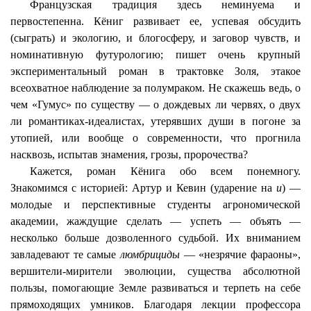
Французская традиция здесь неминуема и
первостепенна.
Кёниг
развивает ее, успевая обсудить
(сыграть) и экологию, и
блогосферу
, и заговор чувств, и
номинативную футурологию; пишет очень крупный
экспериментальный роман в трактовке Золя, этакое
всеохватное наблюдение за полумраком. Не скажешь ведь, о
чем «Гумус» по существу — о дождевых ли червях, о двух
ли романтиках-идеалистах, утерявших души в погоне за
утопией, или вообще о современности, что прогнила
насквозь, испытав знамения, грозы, пророчества?
Кажется, роман
Кёнига
обо всем понемногу.
Знакомимся с историей: Артур и Кевин (ударение на
и
) —
молодые и перспективные студенты агрономической
академии, жаждущие сделать — успеть — объять —
несколько больше дозволенного судьбой. Их вниманием
завладевают те самые
люмбрициды
— «незрячие фараоны»,
вершители-мирители эволюции, существа абсолютной
пользы, помогающие Земле развиваться и терпеть на себе
прямоходящих умников. Благодаря лекции профессора