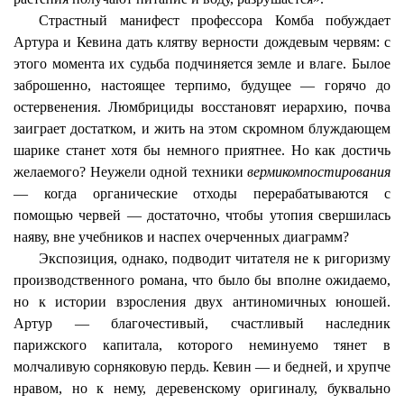
Страстный манифест профессора
Комба
побуждает
Артура и Кевина дать клятву верности дождевым червям: с
этого момента их судьба подчиняется земле и влаге. Былое
заброшенно, настоящее терпимо, будущее — горячо до
остервенения.
Люмбрициды
восстановят иерархию, почва
заиграет достатком, и жить на этом скромном блуждающем
шарике станет хотя бы немного приятнее. Но как достичь
желаемого? Неужели одной техники
вермикомпостирования
— когда органические отходы перерабатываются с
помощью червей — достаточно, чтобы утопия свершилась
наяву, вне учебников и наспех очерченных диаграмм?
Экспозиция, однако, подводит читателя не к ригоризму
производственного романа, что было бы вполне ожидаемо,
но к истории взросления двух
антиномичных
юношей.
Артур — благочестивый, счастливый наследник
парижского капитала, которого неминуемо тянет в
молчаливую сорняковую
пердь
. Кевин — и бедней, и хрупче
нравом, но к нему, деревенскому оригиналу, буквально