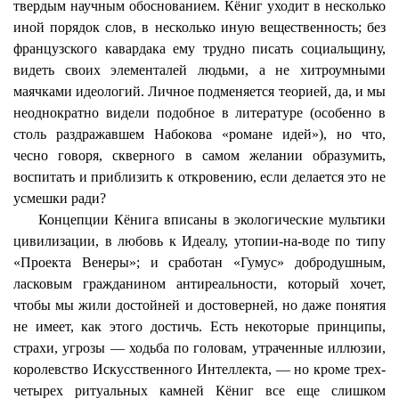
твердым научным обоснованием.
Кёниг
уходит в несколько
иной порядок слов, в несколько иную вещественность; без
французского кавардака ему трудно писать
социальщину
,
видеть своих
элементалей
людьми, а не хитроумными
маячками идеологий. Личное подменяется теорией, да, и мы
неоднократно видели подобное в литературе (особенно в
столь раздражавшем Набокова «романе идей»), но что,
чесно
говоря, скверного в самом желании образумить,
воспитать и приблизить к откровению, если делается это не
усмешки ради?
Концепции
Кёнига
вписаны в экологические мультики
цивилизации, в любовь к Идеалу, утопии-на-воде по типу
«Проекта Венеры»; и сработан «Гумус» добродушным,
ласковым гражданином
антиреальности
, который хочет,
чтобы мы жили достойней и достоверней, но даже понятия
не имеет, как этого достичь. Есть некоторые принципы,
страхи, угрозы — ходьба по головам, утраченные иллюзии,
королевство Искусственного Интеллекта, — но кроме трех-
четырех ритуальных камней
Кёниг
все еще слишком