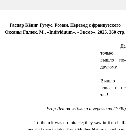
Гаспар
Кёниг
. Гумус. Роман. Перевод с французского
Оксаны
Гилюк
. M., «
Individuum
», «
Эксмо
», 2025. 360 стр.
Да
только
вышло по-
другому
Вышло
вовсе и не
так!
Егор Летов. «Толчки и червячки» (1990)
To them it was no miracle; they saw in it no half-
revealed secret stolen from Mother Nature’s cupboard