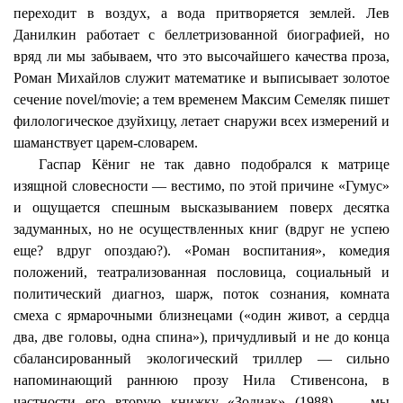
переходит в воздух, а вода притворяется землей. Лев
Данилкин
работает с беллетризованной биографией, но
вряд ли мы забываем, что это высочайшего качества проза,
Роман Михайлов служит математике и выписывает золотое
сечение
novel
/
movie
; а тем временем Максим
Семеляк
пишет
филологическое
дзуйхицу
, летает снаружи всех измерений и
шаманствует
царем-словарем.
Гаспар
Кёниг
не так давно подобрался к матрице
изящной словесности — вестимо, по этой причине «Гумус»
и ощущается спешным высказыванием поверх десятка
задуманных, но не осуществленных книг (вдруг не успею
еще? вдруг опоздаю?). «Роман воспитания», комедия
положений, театрализованная пословица, социальный и
политический диагноз, шарж, поток сознания, комната
смеха с ярмарочными близнецами («один живот, а сердца
два, две головы, одна спина»), причудливый и не до конца
сбалансированный экологический триллер — сильно
напоминающий раннюю прозу Нила Стивенсона, в
частности его вторую книжку «Зодиак» (1988), — мы