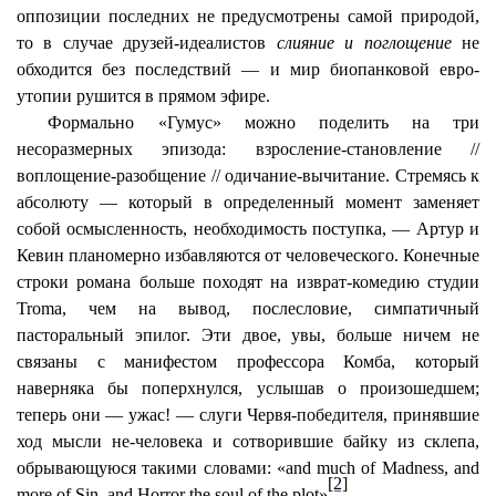
оппозиции последних не предусмотрены самой природой,
то в случае друзей-идеалистов
слияние и поглощение
не
обходится без последствий — и мир
биопанковой
евро-
утопии рушится в прямом эфире.
Формально «Гумус» можно поделить на три
несоразмерных эпизода: взросление-становление //
воплощение-разобщение // одичание-вычитание. Стремясь к
абсолюту
— который в определенный момент заменяет
собой осмысленность, необходимость поступка, — Артур и
Кевин планомерно избавляются от человеческого. Конечные
строки романа больше походят на изврат-комедию студии
Troma
, чем на вывод, послесловие, симпатичный
пасторальный эпилог. Эти двое, увы, больше ничем не
связаны с манифестом профессора
Комба
, который
наверняка бы поперхнулся, услышав о произошедшем;
теперь они — ужас! — слуги Червя-победителя, принявшие
ход мысли не-человека и сотворившие байку из склепа,
обрывающуюся такими словами: «
and
much
of
Madness
,
and
[2]
more
of
Sin
,
and
Horror
the
soul
of
the
plot
»
.