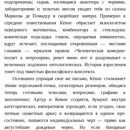
подозреваешь; сырая, лоснящаяся авантюра с червями,
лабораториями и похотью мигом уводит тебя из салона
Маркизы де
Помадур
в скорейшее
завтра
. Примерно к
середине повествования
Кёниг
обрастает
экзоскелетом
передового математика, комбинатора и стеклодува:
комическая подкладка главок, ощущаемая имманентно,
вдруг исчезает, поглощаемая откровенным — местами
слишком
— зеркалом нравов: «Человеческая комедия»
ползет к лепрозорию, ревет мимо нот и раздумывает о
величинах подлинно онтологических. История взросления
тонет под тяжестью философского конспекта.
Осознанно упрощая свое же письмо,
Кёниг
сталкивает
лбами персонажей-точки, пунктирных резонеров, обходясь
теперь готовыми тезисами, вопросами, графами к
заполнению; Артур и Кевин ссорятся, бушуют внутри
категорических императивов (проходят, если угодно, свои
личные сюжетные арки) и возвращаются в единое пре-
состояние, лишаются индивидуальных черт — прямо как
августейшие дождевые черви. Но если бинарные