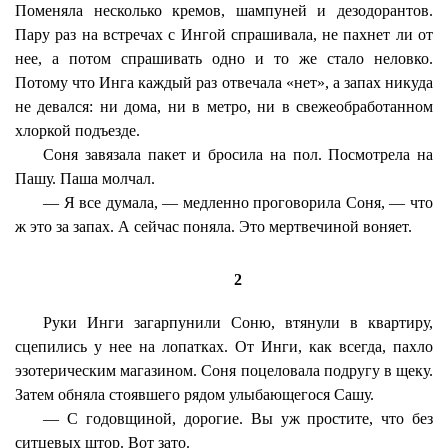
Поменяла несколько кремов, шампуней и дезодорантов.
Пару раз на встречах с Ингой спрашивала, не пахнет ли от
нее, а потом спрашивать одно и то же стало неловко.
Потому что Инга каждый раз отвечала «нет», а запах никуда
не девался: ни дома, ни в метро, ни в свежеобработанном
хлоркой подъезде.
Соня завязала пакет и бросила на пол. Посмотрела на
Пашу. Паша молчал.
— Я все думала, — медленно проговорила Соня, — что
ж это за запах. А сейчас поняла. Это мертвечиной воняет.
2
Руки Инги загарпунили Соню, втянули в квартиру,
сцепились у нее на лопатках. От Инги, как всегда, пахло
эзотерическим магазином. Соня поцеловала подругу в щеку.
Затем обняла стоявшего рядом улыбающегося Сашу.
— С годовщиной, дорогие. Вы уж простите, что без
ситцевых штор. Вот зато.