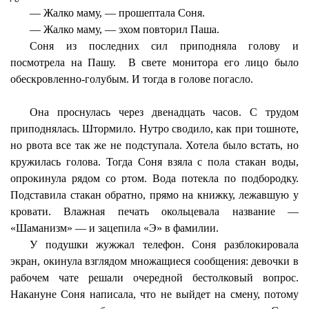
— Жалко маму, — прошептала Соня.
— Жалко маму, — эхом повторил Паша.
Соня из последних сил приподняла голову и
посмотрела на Пашу.
В свете монитора его лицо было
обескровленно-голубым. И тогда в голове погасло.
Она проснулась через двенадцать часов. С трудом
приподнялась. Штормило. Нутро сводило, как при тошноте,
но рвота все так же не подступала. Хотела было встать, но
кружилась голова. Тогда Соня взяла с пола стакан воды,
опрокинула рядом со ртом. Вода потекла по подбородку.
Подставила стакан обратно, прямо на книжку, лежавшую у
кровати. Влажная печать окольцевала название —
«Шаманизм» — и зацепила «Э» в фамилии.
У подушки жужжал телефон. Соня разблокировала
экран, окинула взглядом множащиеся сообщения: девочки в
рабочем чате решали очередной бестолковый вопрос.
Накануне Соня написала, что не выйдет на смену, потому