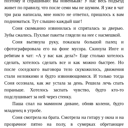
поэтому и спрашиваю: вы новенькая? У нас весь подъезд
живет по правилу, что после семи мы не шумим. Я уже в чат
три раза написала, мне никто не ответил, пришлось к вам
подниматься. Тут слышно каждый шаг!
Соня скомканно извинилась и спряталась за дверью.
Зубы сжались. Пухлые пакеты глядели на нее с насмешкой.
Соня вытянула руку, показала большой палец и
сфотографировала его на фоне мусора. Скинула Инге и
ребятам в чат: «А у вас как дела?» Еще столько хотелось
сделать, хотелось сделать все и как можно быстрее. Но
после соседского выговора тело скукожилось, движения
стали неловкими и будто извиняющимися. И только тогда
Соня осознала, как же устала за день. Решила лечь спать
пораньше. Хотелось заспать чувство, будто кто-то
подслушивает за ней через стенку.
Паша спал на мамином диване, обняв колени, будто
младенец в утробе.
Соня смотрела на брата. Смотрела на гитару у окна и на
прозрачное пятно на полу, в сумерках обретающее