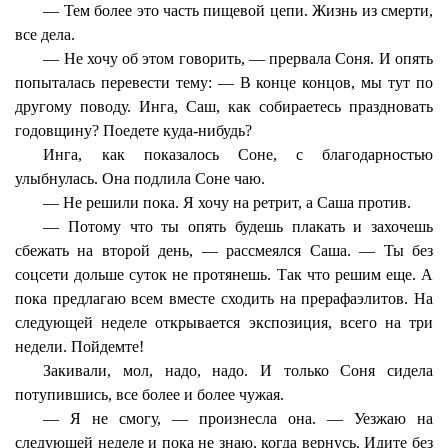
— Тем более это часть пищевой цепи. Жизнь из смерти,
все дела.
— Не хочу об этом говорить, — прервала Соня. И опять
попыталась перевести тему: — В конце концов, мы тут по
другому поводу. Инга, Саш, как собираетесь праздновать
годовщину? Поедете куда-нибудь?
Инга, как показалось Соне, с благодарностью
улыбнулась. Она подлила Соне чаю.
— Не решили пока. Я хочу на ретрит, а Саша против.
— Потому что ты опять будешь плакать и захочешь
сбежать на второй день, — рассмеялся Саша. — Ты без
соцсети дольше суток не протянешь. Так что решим еще. А
пока предлагаю всем вместе сходить на прерафаэлитов. На
следующей неделе открывается экспозиция, всего на три
недели. Пойдемте!
Закивали, мол, надо, надо. И только Соня сидела
потупившись, все более и более чужая.
— Я не смогу, — произнесла она. — Уезжаю на
следующей неделе и пока не знаю, когда вернусь. Идите без