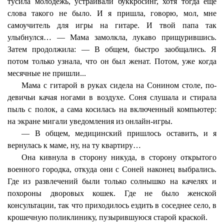
тусила молодежь, устраивали буккросинг, хотя тогда еще
слова такого не было. И я пришла, говорю, мол, мне
самоучитель для игры на гитаре. И твой папа так
улыбнулся… — Мама замолкла, лукаво прищурившись.
Затем продолжила: — В общем, быстро заобщались. Я
потом только узнала, что он был женат. Потом, уже когда
месячные не пришли...
Мама с гитарой в руках сидела на Сонином столе, по-
девичьи качая ногами в воздухе. Соня слушала и стирала
пыль с полок, а сама косилась на включенный компьютер:
на экране мигали уведомления из онлайн-игры.
— В общем, медицинский пришлось оставить, и я
вернулась к маме, ну, на ту квартиру…
Она кивнула в сторону никуда, в сторону открытого
военного городка, откуда они с Соней наконец выбрались.
Где из развлечений были только солнышко на качелях и
похороны дворовых кошек. Где не было женской
консультации, так что приходилось ездить в соседнее село, в
крошечную поликлинику, пузырившуюся старой краской.