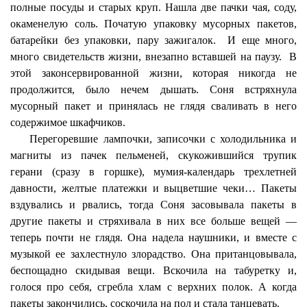
полные посуды и старых круп. Нашла две пачки чая, соду,
окаменелую соль. Початую упаковку мусорных пакетов,
батарейки без упаковки, пару зажигалок.
И еще много,
много свидетельств жизни, внезапно вставшей на паузу.
В
этой законсервированной жизни, которая никогда не
продолжится, было нечем дышать. Соня встряхнула
мусорный пакет и принялась не глядя сваливать в него
содержимое шкафчиков.
Перегоревшие лампочки, записочки с холодильника и
магниты из пачек пельменей, скукожившийся трупик
герани (сразу в горшке), мумия-календарь трехлетней
давности, желтые платежки и выцветшие чеки… Пакеты
вздувались и рвались, тогда Соня засовывала пакеты в
другие пакеты и стряхивала в них все больше вещей —
теперь почти не глядя. Она надела наушники, и вместе с
музыкой ее захлестнуло злорадство. Она пританцовывала,
беспощадно скидывая вещи. Вскочила на табуретку и,
голося про себя, сгребла хлам с верхних полок. А когда
пакеты закончились, соскочила на пол и стала танцевать.