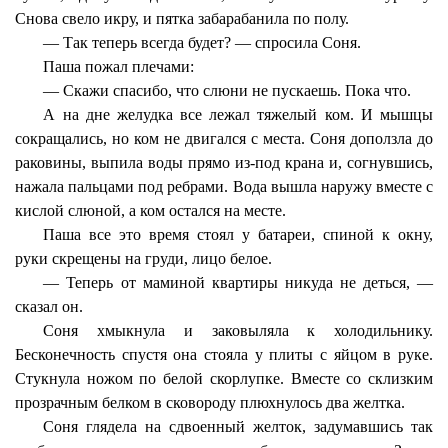
Снова свело икру, и пятка забарабанила по полу.
— Так теперь всегда будет? — спросила Соня.
Паша пожал плечами:
— Скажи спасибо, что слюни не пускаешь. Пока что.
А на дне желудка все лежал тяжелый ком. И мышцы
сокращались, но ком не двигался с места. Соня доползла до
раковины, выпила воды прямо из-под крана и, согнувшись,
нажала пальцами под ребрами. Вода вышла наружу вместе с
кислой слюной, а ком остался на месте.
Паша все это время стоял у батареи, спиной к окну,
руки скрещены на груди, лицо белое.
— Теперь от маминой квартиры никуда не деться, —
сказал он.
Соня хмыкнула и заковыляла к холодильнику.
Бесконечность спустя она стояла у плиты с яйцом в руке.
Стукнула ножом по белой скорлупке. Вместе со склизким
прозрачным белком в сковороду плюхнулось два желтка.
Соня глядела на сдвоенный желток, задумавшись так