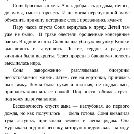
Соня бросилась прочь. А как добралась до дома, точнее,
до мамы, смогла зареветь. И не могла перепуганной маме
объяснить причину истерики: слова провалились куда-то.
Пару часов спустя Соня вернулась к пруду. Детей там
уже не было.
В траве блестели брошенные консервные
банки. В одной из них Соня нашла убитую лягушку. Кишки
вывалились и запутались. Легкие, сердце и раздутые
яичники были вскрыты. Через прорези в брюшную полость
высыпалась икра.
Соня завороженно разглядывала бисерины
несостоявшейся жизни. Затем, сев на корточки, принялась
рыть ямку. Земля была сухая и плотная, не поддавалась,
пришлось ковырять ее палкой. Под ногти забилась грязь,
под кожу нырнула заноза.
Бесконечность спустя ямка — неглубокая, до первого
дождя, но как получилось — была готова. Соня вывалила
туда лягушку, присыпала землей и легла рядом. Она
мурлыкала под нос песенку, которую придумывала на ходу.