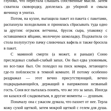
глубоко, что перестала слышать собственные мысли. Затем
схватила сковородку, доплелась до уборной и смыла
яичницу в унитаз.
Потом, на кухне, вытащила пакет из пакета с пакетами,
распахнула холодильник и принялась сбрасывать туда одно
за другим: огрызок ветчины, брусок сыра, упаковку с
оставшимися яйцами, молочную шоколадку. Подхватила со
стола полупустую пачку сливочных вафель и также бросила
в пакет.
С маминой смерти (а может, и раньше) Соню
преследовал слабый-слабый запах. Он был едва уловимым,
но все-таки был. Он походил на писк комара, летающего
где-то поблизости в темной комнате. И потому особенно
раздражал — этот вечно присутствующий, вечно
подкрадывающийся, держащий в напряжении незваный
гость. Соня все пыталась понять, что же это за запах. Иногда
он казался ей сладковатым, в другие моменты — душным.
Поначалу она с ужасом думала, что пахнет от нее. Терла
кожу сухой щеткой, затем мокрой щеткой с гелем для душа.