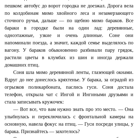
пешком: автобус до ворот городка не доезжал. Дорога вела
по колдобинам мимо хвойного леса и незамерзающего
сточного ручья, дальше — по щебню мимо бараков. Все
бараки в городке были на один лад: деревянные,
одноэтажные, узкие и очень длинные. Соне они
напоминали поезда, а значит, каждой семье выделялось по
вагону. У бараков обыкновенно разбивали пару грядок,
растили цветы в клумбах из шин и иногда держали
домашних птиц.
Соня шла мимо деревянной ленты, глазеющей окнами.
Вдруг до нее донеслось кряхтенье. У барака, за оградой из
огрызков поликарбоната, паслись гуси. Соня достала
телефон, открыла чат с Ингой и Ингиными друзьями и
стала записывать кружочек:
— Вот все, что вам нужно знать про это место. — Она
улыбнулась и переключилась с фронтальной камеры на
основную, навела фокус на птиц. — Гуси посреди улицы, у
барака. Признайтесь — захотелось?