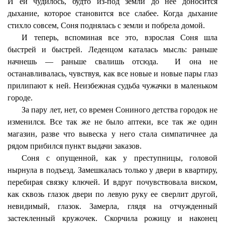
И ей чудилось, будто из-под земли до нее доносится
дыхание, которое становится все слабее. Когда дыхание
стихло совсем, Соня поднялась с земли и побрела домой.
И теперь, вспоминая все это, взрослая Соня шла
быстрей и быстрей. Леденцом каталась мысль: раньше
начнешь — раньше свалишь отсюда.
И она не
останавливалась, чувствуя, как все новые и новые пары глаз
прилипают к ней. Неизбежная судьба чужачки в маленьком
городе.
За пару лет, нет, со времен Сониного детства городок не
изменился. Все так же не было аптеки, все так же один
магазин, разве что вывеска у него стала симпатичнее да
рядом прибился пункт выдачи заказов.
Соня с опущенной, как у преступницы, головой
нырнула в подъезд. Замешкалась только у двери в квартиру,
перебирая связку ключей. И вдруг почувствовала виском,
как сквозь глазок двери по левую руку ее сверлит другой,
невидимый, глазок. Замерла, глядя на отчужденный
застекленный кружочек. Скорчила рожицу и наконец