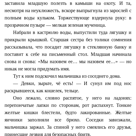
заставила младшую полезть в камыши на охоту. И та,
несмотря на неуклюжесть, вскоре выпрыгнула из зарослей с
полным воды кульком. Торжествующе вздернула руку: в
прозрачном пузыре — мелкая зеленая мученица.
Набрали в кастрюлю воды, выпустили туда лягушку и
прикрыли крышкой. Старшая сестра без толики сомнения
рассказывала, что посадит лягушку в стеклянную банку и
поставит к себе на письменный стол. Младшая начинала
снова и снова: «Мы назовем ее… мы назовем ее…» — но
никак не могла придумать имя.
Тут к ним подскочил мальчишка из соседнего дома.
— Девки, зырьте, чё есть! — И сунул им под нос
раскрывшееся, как кошелек, тельце.
Оно лежало, словно распятое, у него на ладонях:
перепончатые лапки по сторонам, рот распахнут. Тонкие
желтые кишки блестели, будто лакированные. Желтые
яичники заполняли все брюхо. Соседки завизжали,
мальчишка заржал. За спиной у него смеялись его друзья,
принесшие лезвия для безопасных бритв.