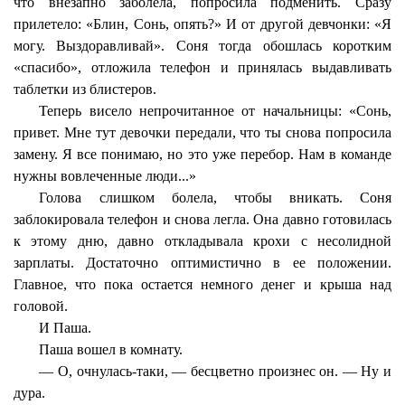
что внезапно заболела, попросила подменить. Сразу
прилетело: «Блин, Сонь, опять?» И от другой девчонки: «Я
могу. Выздоравливай». Соня тогда обошлась коротким
«спасибо», отложила телефон и принялась выдавливать
таблетки из блистеров.
Теперь висело непрочитанное от начальницы: «Сонь,
привет. Мне тут девочки передали, что ты снова попросила
замену. Я все понимаю, но это уже перебор. Нам в команде
нужны вовлеченные люди...»
Голова слишком болела, чтобы вникать. Соня
заблокировала телефон и снова легла. Она давно готовилась
к этому дню, давно откладывала крохи с несолидной
зарплаты. Достаточно оптимистично в ее положении.
Главное, что пока остается немного денег и крыша над
головой.
И Паша.
Паша вошел в комнату.
— О, очнулась-таки, — бесцветно произнес он. — Ну и
дура.