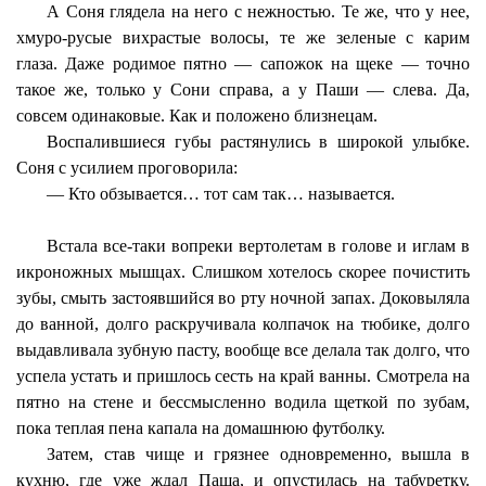
А Соня глядела на него с нежностью. Те же, что у нее,
хмуро-русые вихрастые волосы, те же зеленые с карим
глаза. Даже родимое пятно — сапожок на щеке — точно
такое же, только у Сони справа, а у Паши — слева. Да,
совсем одинаковые. Как и положено близнецам.
Воспалившиеся губы растянулись в широкой улыбке.
Соня с усилием проговорила:
— Кто обзывается… тот сам так… называется.
Встала все-таки вопреки вертолетам в голове и иглам в
икроножных мышцах. Слишком хотелось скорее почистить
зубы, смыть застоявшийся во рту ночной запах. Доковыляла
до ванной, долго раскручивала колпачок на тюбике, долго
выдавливала зубную пасту, вообще все делала так долго, что
успела устать и пришлось сесть на край ванны. Смотрела на
пятно на стене и бессмысленно водила щеткой по зубам,
пока теплая пена капала на домашнюю футболку.
Затем, став чище и грязнее одновременно, вышла в
кухню, где уже ждал Паша, и опустилась на табуретку.