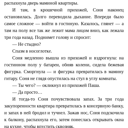
распахнула дверь маминой квартиры.
И там, в крошечной прихожей, Соня наконец
остановилась. Долго переводила дыхание. Впереди было
самое сложное — войти в гостиную. Казалось, глянет — а
там на полу все так же лежит мама лицом вниз, как лежала
три года назад. Поднимет голову и спросит:
— Не стыдно?
Спазм в носоглотке.
Соня медленно вышла из прихожей и вздрогнула: на
гостинном полу у батареи, обняв колени, сидела бежевая
фигурка. Сморгнула — и фигурка превратилась в мамину
гитару. Соня не глядя опустилась на стул в углу комнаты.
— Ты чего? — окликнул из прихожей Паша.
— Да просто…
И тогда-то Соня почувствовала запах. За три года
закупоренности квартира превратилась в консервную банку,
и запах в ней бродил и тучнел. Зажав нос, Соня подскочила
к балкону, распахнула его, затем понеслась открывать окна
на кухне, чтобы впустить сквозняк.