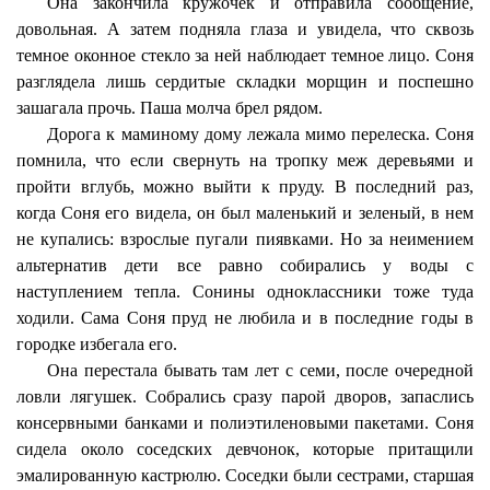
Она закончила кружочек и отправила сообщение,
довольная. А затем подняла глаза и увидела, что сквозь
темное оконное стекло за ней наблюдает темное лицо. Соня
разглядела лишь сердитые складки морщин и поспешно
зашагала прочь. Паша молча брел рядом.
Дорога к маминому дому лежала мимо перелеска. Соня
помнила, что если свернуть на тропку меж деревьями и
пройти вглубь, можно выйти к пруду. В последний раз,
когда Соня его видела, он был маленький и зеленый, в нем
не купались: взрослые пугали пиявками. Но за неимением
альтернатив дети все равно собирались у воды с
наступлением тепла. Сонины одноклассники тоже туда
ходили. Сама Соня пруд не любила и в последние годы в
городке избегала его.
Она перестала бывать там лет с семи, после очередной
ловли лягушек. Собрались сразу парой дворов, запаслись
консервными банками и полиэтиленовыми пакетами. Соня
сидела около соседских девчонок, которые притащили
эмалированную кастрюлю. Соседки были сестрами, старшая