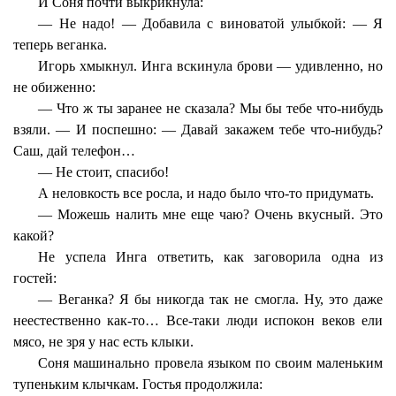
И Соня почти выкрикнула:
— Не надо! — Добавила с виноватой улыбкой: — Я
теперь веганка.
Игорь хмыкнул. Инга вскинула брови — удивленно, но
не обиженно:
— Что ж ты заранее не сказала? Мы бы тебе что-нибудь
взяли. — И поспешно: — Давай закажем тебе что-нибудь?
Саш, дай телефон…
— Не стоит, спасибо!
А неловкость все росла, и надо было что-то придумать.
— Можешь налить мне еще чаю? Очень вкусный. Это
какой?
Не успела Инга ответить, как заговорила одна из
гостей:
— Веганка? Я бы никогда так не смогла. Ну, это даже
неестественно как-то… Все-таки люди испокон веков ели
мясо, не зря у нас есть клыки.
Соня машинально провела языком по своим маленьким
тупеньким клычкам. Гостья продолжила: