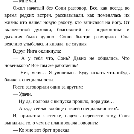
— Мне чай.
Ожил начатый без Сони разговор. Все, как всегда во
время редких встреч, рассказывали, как поменялась их
жизнь: кто нашел новую работу, кто записался на йогу. От
включенной духовки, благовоний на подоконнике и
дыхания было душно. Соню быстро разморило. Она
вежливо улыбалась и кивала, не слушая.
Вдруг Инга окликнула:
— А у тебя что, Сонь? Давно не общались. Что
новенького? Все там же работаешь?
— Нет, меня… Я уволилась. Буду искать что-нибудь
ближе к специальности.
Гости заговорили один за другим:
— Удачи.
— Ну да, полгода с выпуска прошло, пора уже…
— А куда сейчас вообще с твоей специальностью?..
И, прижатая к стенке, надеясь перевести тему, Соня
выпалила то, о чем не планировала говорить:
— Ко мне вот брат приехал.