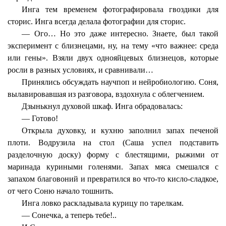
Инга тем временем фотографировала гвоздики для
сторис. Инга всегда делала фотографии для сторис.
— Ого… Но это даже интересно. Знаете, был такой
эксперимент с близнецами, ну, на тему «что важнее: среда
или гены». Взяли двух однояйцевых близнецов, которые
росли в разных условиях, и сравнивали…
Принялись обсуждать научпоп и нейробиологию. Соня,
вылавировавшая из разговора, вздохнула с облегчением.
Дзынькнул духовой шкаф. Инга обрадовалась:
— Готово!
Открыла духовку, и кухню заполнил запах печеной
плоти. Водрузила на стол (Саша успел подставить
разделочную доску) форму с блестящими, рыжими от
маринада куриными голенями. Запах мяса смешался с
запахом благовоний и превратился во что-то кисло-сладкое,
от чего Соню начало тошнить.
Инга ловко раскладывала курицу по тарелкам.
— Сонечка, а теперь тебе!..