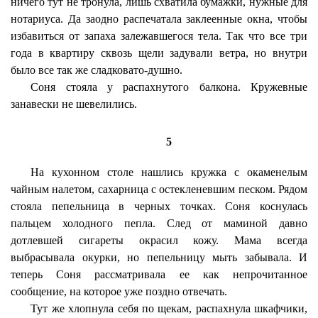
ничего тут не тронула, лишь схватила бумажки, нужные для
нотариуса. Да заодно распечатала заклеенные окна, чтобы
избавиться от запаха залежавшегося тела. Так что все три
года в квартиру сквозь щели задували ветра, но внутри
было все так же сладковато-душно.
Соня стояла у распахнутого балкона. Кружевные
занавески не шевелились.
5
На кухонном столе нашлись кружка с окаменелым
чайным налетом, сахарница с остекленевшим песком. Рядом
стояла пепельница в черных точках. Соня коснулась
пальцем холодного пепла. След от маминой давно
дотлевшей сигареты окрасил кожу. Мама всегда
выбрасывала окурки, но пепельницу мыть забывала. И
теперь Соня рассматривала ее как непрочитанное
сообщение, на которое уже поздно отвечать.
Тут же хлопнула себя по щекам, распахнула шкафчики,