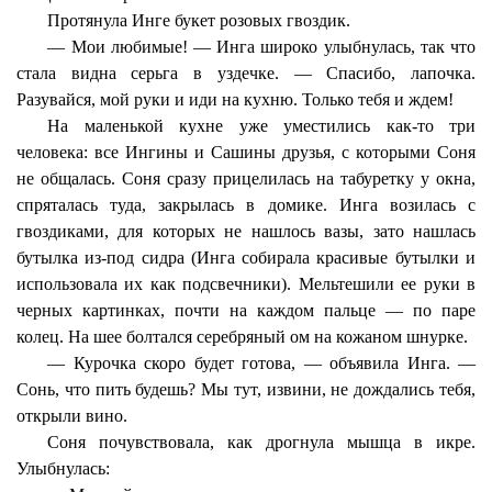
Протянула Инге букет розовых гвоздик.
— Мои любимые! — Инга широко улыбнулась, так что
стала видна серьга в уздечке. — Спасибо, лапочка.
Разувайся, мой руки и иди на кухню. Только тебя и ждем!
На маленькой кухне уже уместились как-то три
человека: все Ингины и Сашины друзья, с которыми Соня
не общалась. Соня сразу прицелилась на табуретку у окна,
спряталась туда, закрылась в домике. Инга возилась с
гвоздиками, для которых не нашлось вазы, зато нашлась
бутылка из-под сидра (Инга собирала красивые бутылки и
использовала их как подсвечники). Мельтешили ее руки в
черных картинках, почти на каждом пальце — по паре
колец. На шее болтался серебряный ом на кожаном шнурке.
— Курочка скоро будет готова, — объявила Инга. —
Сонь, что пить будешь? Мы тут, извини, не дождались тебя,
открыли вино.
Соня почувствовала, как дрогнула мышца в икре.
Улыбнулась: