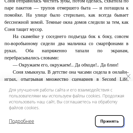
Соня отправилась чистить зубы, потом оделась, схватила по
паре пакетов — трупов отмершего быта — и потащила к
помойке. На улице было стерильно, как всегда бывает
бесснежной зимой. Темные окна домов следили за тем, как
Соня тащит мусор.
На скамейке у соседнего подъезда бок к боку, совсем
по-воробьиному сидели два мальчика со смартфонами в
руках. Оба напряженно тапали по экранам,
перебрасывались словами:
— Окружаем его, окружаем!.. Да обходи!.. Да блин!
Соня хмыкнула. В детстве она часами сидела в онлайн-
играх, отыгрывая множество сценариев в Second Life,
выдавая себя за кого-то другого. Как-то создала мужской
Для улучшения работы сайта и его взаимодействия с
аватар в «Пара Па» и тут же увязла во внимании местных
пользователями мы используем файлы cookies. Продолжая
девчонок. Соня не завтракала в школе, чтобы потом
использовать наш сайт, Вы соглашаетесь на обработку
файлов cookies.
задонатить отложенные деньги в игры. Красивый скин был
важнее пиццы в столовке.
Подробнее
Принять
В играх Соня никогда не была Соней. Она
придумывала новые личины, имена и жизни, потому что