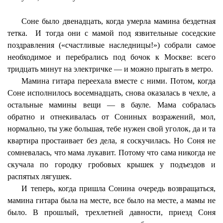
Соне было двенадцать, когда умерла мамина бездетная
тетка.
И тогда они с мамой под язвительные соседские
поздравления («счастливые наследницы!») собрали самое
необходимое и перебрались под бочок к Москве: всего
тридцать минут на электричке — и можно прыгать в метро.
Мамина гитара переехала вместе с ними. Потом, когда
Соне исполнилось восемнадцать, снова оказалась в чехле, а
остальные мамины вещи — в бауле. Мама собралась
обратно и отнекивалась от Сониных возражений, мол,
нормально, ты уже большая, тебе нужен свой уголок, да и та
квартира простаивает без дела, я соскучилась. Но Соня не
сомневалась, что мама лукавит. Потому что сама никогда не
скучала по городку гробовых крышек у подъездов и
распятых лягушек.
И теперь, когда пришла Сонина очередь возвращаться,
мамина гитара была на месте, все было на месте, а мамы не
было. В прошлый, трехлетней давности, приезд Соня