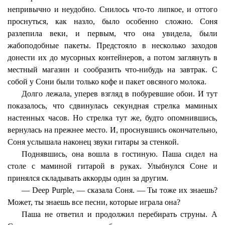
непривычно и неудобно. Снилось что-то липкое, и оттого
проснуться, как назло, было особенно сложно. Соня
разлепила веки, и первым, что она увидела, были
жабоподобные пакеты. Предстояло в несколько заходов
донести их до мусорных контейнеров, а потом заглянуть в
местный магазин и сообразить что-нибудь на завтрак. С
собой у Сони были только кофе и пакет овсяного молока.
Долго лежала, уперев взгляд в побуревшие обои. И тут
показалось, что сдвинулась секундная стрелка маминых
настенных часов. Но стрелка тут же, будто опомнившись,
вернулась на прежнее место. И, проснувшись окончательно,
Соня услышала наконец звуки гитары за стенкой.
Поднявшись, она вошла в гостиную. Паша сидел на
столе с маминой гитарой в руках. Улыбнулся Соне и
принялся складывать аккорды один за другим.
— Deep Purple, — сказала Соня. — Ты тоже их знаешь?
Может, ты знаешь все песни, которые играла она?
Паша не ответил и продолжил перебирать струны. А