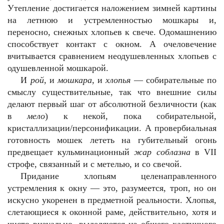
Утепление достигается наложением зимней картины
на летнюю и устремленностью мошкары и,
переносно, снежных хлопьев к свече. Одомашнению
способствует контакт с окном. А очеловечение
вчитывается сравнением неодушевленных хлопьев с
одушевленной мошкарой.
И
рой
, и
мошкара,
и
хлопья
— собирательные по
смыслу существительные, так что внешние силы
делают первый шаг от абсолютной безличности (как
в
мело
) к некой, пока собирательной,
кристаллизации/персонификации. А провербиальная
готовность мошек лететь на губительный огонь
предвещает кульминационный
жар соблазна
в
VII
строфе, связанный и с метелью, и со свечой.
Придание хлопьям целенаправленного
устремления к окну — это, разумеется, троп, но он
искусно укоренен в предметной реальности. Хлопья,
слетающиеся к оконной раме, действительно, хотя и