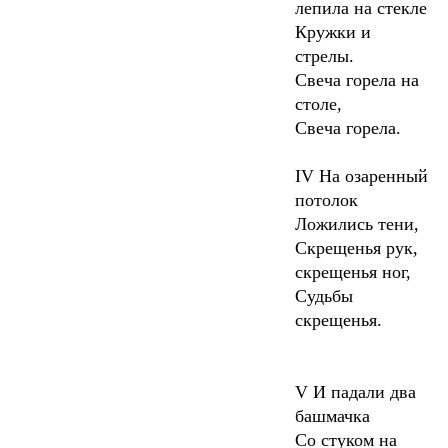
лепила на стекле
Кружки и
стрелы.
C
веча горела на
столе,
Свеча горела.
IV
На озаренный
потолок
Ложились тени,
Скрещенья рук,
скрещенья ног,
Судьбы
скрещенья.
V
И падали два
башмачка
Со стуком на