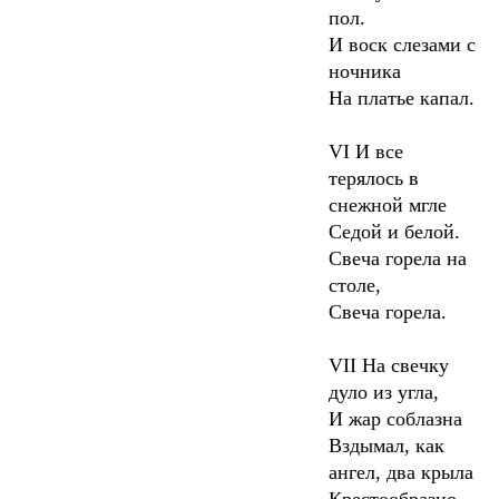
пол.
И воск слезами с
ночника
На платье капал.
VI
И все
терялось в
снежной мгле
Седой и белой.
Свеча горела на
столе,
Свеча горела.
VII
На свечку
дуло из угла,
И жар соблазна
Вздымал, как
ангел, два крыла