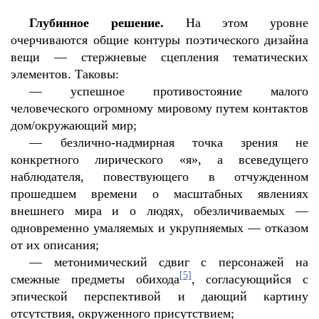
Глубинное решение.
На этом уровне
очерчиваются общие контуры поэтического дизайна
вещи — стержневые сцепления тематических
элементов. Таковы:
—
успешное противостояние малого
человеческого огромному мировому путем контактов
дом/окружающий мир;
—
безлично-надмирная точка зрения не
конкретного лирического «я», а всеведущего
наблюдателя, повествующего в отчужденном
прошедшем времени о масштабных явлениях
внешнего мира и о людях, обезличиваемых —
одновременно умаляемых и укрупняемых — отказом
от их описания;
—
метонимический сдвиг с персонажей на
[5]
смежные предметы обихода
, согласующийся с
эпической перспективой и дающий картину
отсутствия, окруженного присутствием;