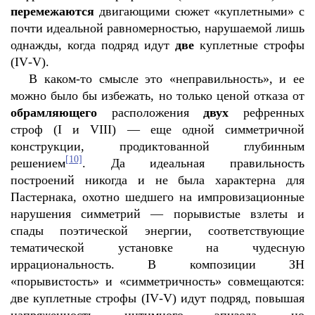
перемежаются
двигающими сюжет «куплетными» с
почти идеальной равномерностью, нарушаемой лишь
однажды, когда подряд идут
две
куплетные строфы
(
IV
-
V
).
В каком-то смысле это «неправильность», и ее
можно было бы избежать, но только ценой отказа от
обрамляющего
расположения
двух
рефренных
строф (
I
и
VIII
) — еще одной симметричной
конструкции, продиктованной глубинным
[10]
решением
. Да идеальная правильность
построений никогда и не была характерна для
Пастернака, охотно шедшего на импровизационные
нарушения симметрий — порывистые взлеты и
спады поэтической энергии, соответствующие
тематической установке на чудесную
иррациональность. В композиции ЗН
«порывистость» и «симметричность» совмещаются:
две куплетные строфы (
IV
-
V
) идут подряд, повышая