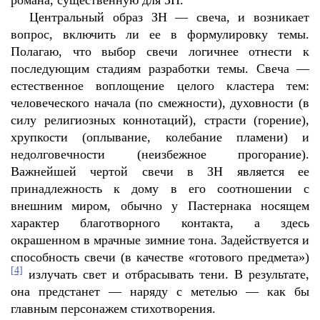
романа, существенную для ЗН.
Центральный образ ЗН — свеча, и возникает
вопрос, включить ли ее в формулировку темы.
Полагаю, что выбор свечи логичнее отнести к
последующим стадиям разработки темы. Свеча —
естественное воплощение целого кластера тем:
человеческого начала (по смежности), духовности (в
силу религиозных коннотаций), страсти (горение),
хрупкости (оплывание, колебание пламени) и
недолговечности (неизбежное прогорание).
Важнейшей чертой свечи в ЗН является ее
принадлежность к дому в его соотношении с
внешним миром, обычно у Пастернака носящем
характер благотворного контакта, а здесь
окрашенном в мрачные зимние тона. Задействуется и
способность свечи (в качестве «готового предмета»)
[4]
излучать свет и отбрасывать тени. В результате,
она предстанет — наряду с метелью — как бы
главным персонажем стихотворения.