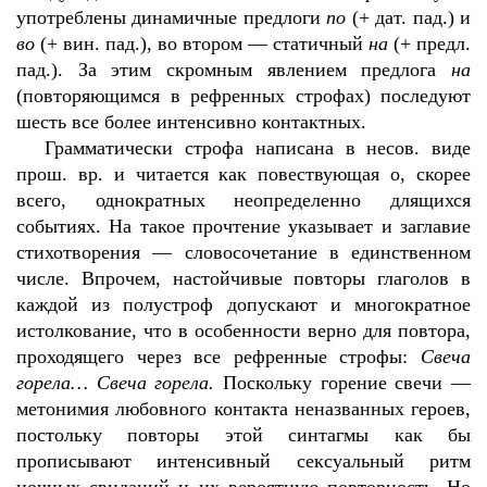
употреблены динамичные предлоги
по
(+ дат. пад.) и
во
(+ вин. пад.), во втором — статичный
на
(+ предл.
пад.). За этим скромным явлением предлога
на
(повторяющимся в рефренных строфах) последуют
шесть все более интенсивно контактных.
Грамматически строфа написана в несов. виде
прош. вр. и читается как повествующая о, скорее
всего, однократных неопределенно длящихся
событиях. На такое прочтение указывает и заглавие
стихотворения — словосочетание в единственном
числе. Впрочем, настойчивые повторы глаголов в
каждой из полустроф допускают и многократное
истолкование, что в особенности верно для повтора,
проходящего через все рефренные строфы:
Свеча
горела… Свеча горела.
Поскольку горение свечи —
метонимия любовного контакта неназванных героев,
постольку повторы этой синтагмы как бы
прописывают интенсивный сексуальный ритм