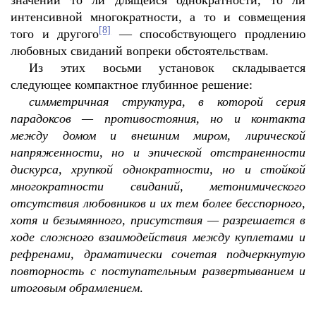
значении то ли длящейся однократности, то ли
интенсивной многократности, а то и совмещения
[8]
того и другого
— способствующего продлению
любовных свиданий вопреки обстоятельствам.
Из этих восьми установок складывается
следующее компактное глубинное решение:
симметричная структура, в которой серия
парадоксов — противостояния, но и контакта
между домом и внешним миром, лирической
напряженности, но и эпической отстраненности
дискурса, хрупкой однократности, но и стойкой
многократности свиданий, метонимического
отсутствия любовников и их тем более бесспорного,
хотя и безымянного, присутствия — разрешается в
ходе сложного взаимодействия между куплетами и
рефренами, драматически сочетая подчеркнутую
повторность с поступательным развертыванием и
итоговым обрамлением
.