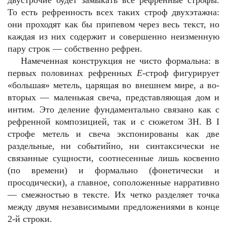
двустрочие будет замыкать все рефренные строфы.
То есть рефренность всех таких строф двухэтажна:
они проходят как бы припевом через весь текст, но
каждая из них содержит и совершенно неизменную
пару строк — собственно рефрен.
Намеченная конструкция не чисто формальна: в
первых половинах рефренных
Е
-строф фигурирует
«большая» метель, царящая во внешнем мире, а во-
вторых — маленькая свеча, представляющая дом и
интим. Это деление фундаментально связано как с
рефренной композицией, так и с сюжетом ЗН. В
I
строфе метель и свеча экспонированы как две
раздельные, ни событийно, ни синтаксически не
связанные сущности, соотнесенные лишь косвенно
(по времени) и формально (фонетически и
просодически), а главное, соположенные нарративно
— смежностью в тексте. Их четко разделяет точка
между двумя независимыми предложениями в конце
2-й строки.