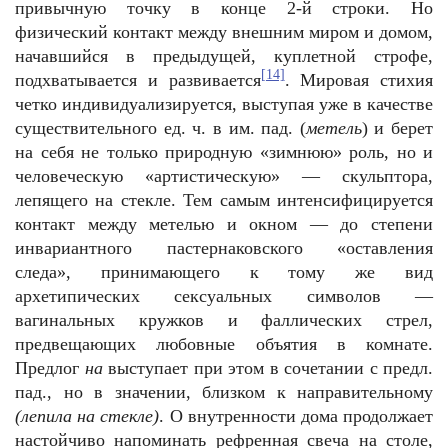
привычную точку в конце 2-й строки. Но
физический контакт между внешним миром и домом,
начавшийся в предыдущей, куплетной строфе,
[14]
подхватывается и развивается
. Мировая стихия
четко индивидуализируется, выступая уже в качестве
существительного ед. ч. в им. пад. (
метель
) и берет
на себя не только природную «зимнюю» роль, но и
человеческую «артистическую» — скульптора,
лепящего на стекле. Тем самым интенсифицируется
контакт между метелью и окном — до степени
инвариантного пастернаковского «оставления
следа», принимающего к тому же вид
архетипических сексуальных символов —
вагинальных кружков и фаллических стрел,
предвещающих любовные объятия в комнате.
Предлог
на
выступает при этом в сочетании с предл.
пад., но в значении, близком к направительному
(лепила на стекле)
. О внутренности дома продолжает
настойчиво напоминать рефренная свеча на столе,