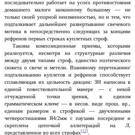
последовательно работает на успех противостояния
домашнего малого заоконному большому — не
только своей упорной неизменностью, но и тем, что
подталкивает дальнейшее развертывание свечевого
мотива в непосредственно следующих за концами
рефренов первых строках куплетных строф.
Таковы композиционные приемы, которыми
реализуется, несмотря на структурные различия
между двумя типами строф, единство поэтического
сюжета о свече и метели. Взаимному перетеканию/
подталкиванию куплетов и рефренов способствует
сплавляющая их цельность дикции: ЗН написана в
единой повествовательной манере — с некой
отчужденной точки зрения, в едином
грамматическом ключе — в несов. виде прош. вр.,
единым размером и строфикой — двучленными
четверостишиями Я4/2мж с паузами посередине и
скреплена цепочкой аллитераций на
Л,
[12]
представленное во всех строфах
.