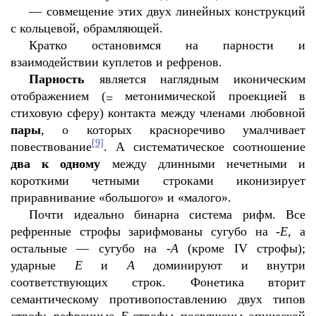
—
совмещение этих двух линейных конструкций
с кольцевой, обрамляющей.
Кратко остановимся на парности и
взаимодействии куплетов и рефренов.
Парность
является наглядным иконическим
отображением (
метонимической проекцией в
=
стиховую сферу) контакта между членами любовной
пары
, о которых красноречиво умалчивает
[9]
повествование
. А систематическое соотношение
два к одному
между длинными нечетными и
короткими четными строками иконизирует
приравнивание «большого» и «малого».
Почти идеально бинарна система рифм. Все
рефренные строфы зарифмованы сугубо на
-Е,
а
остальные — сугубо на -
А
(кроме
IV
строфы);
ударные
Е
и
А
доминируют и внутри
соответствующих строк. Фонетика вторит
семантическому противопоставлению двух типов