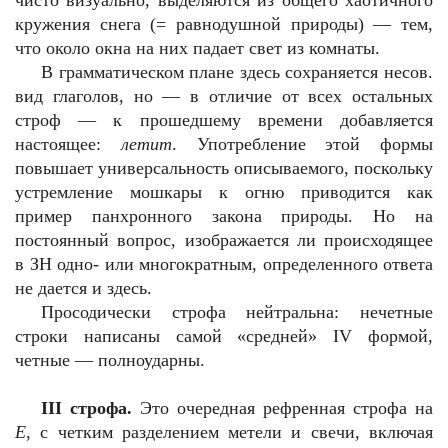
чисто визуально, выделяются из общего хаотичного
кружения снега (= равнодушной природы) — тем,
что около окна на них падает свет из комнаты.
В грамматическом плане здесь сохраняется несов.
вид глаголов, но — в отличие от всех остальных
строф — к прошедшему времени добавляется
настоящее:
летит
. Употребление этой формы
повышает универсальность описываемого, поскольку
устремление мошкары к огню приводится как
пример панхронного закона природы. Но на
постоянный вопрос, изображается ли происходящее
в ЗН одно- или многократным, определенного ответа
не дается и здесь.
Просодически строфа нейтральна: нечетные
строки написаны самой «средней»
IV
формой,
четные — полноударны.
III
строфа.
Это очередная рефренная строфа на
Е
, с четким разделением метели и свечи, включая