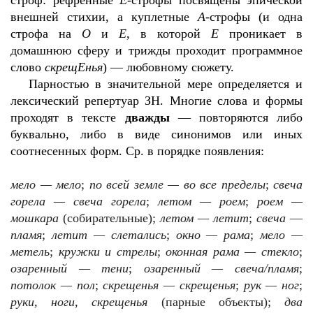
строф: рефренные
Е
-строфы посвящены эпической
внешней стихии, а куплетные
А
-строфы (и одна
строфа на
О
и
Е
, в которой
Е
проникает в
домашнюю сферу и трижды проходит программное
слово
скрещЕнья
) — любовному сюжету.
Парностью в значительной мере определяется и
лексический репертуар ЗН. Многие слова и формы
проходят в тексте
дважды
— повторяются либо
буквально, либо в виде синонимов или иных
соотнесенных форм. Ср. в порядке появления:
мело — мело
;
по всей земле — во все пределы
;
свеча
горела — свеча горела
;
летом — роем
;
роем —
мошкара
(собирательные);
летом — летит
;
свеча
—
пламя
;
летит — слетались
;
окно — рама
;
мело —
метель
;
кружки и стрелы
;
оконная рама — стекло
;
озаренный — тени
;
озаренный — свеча/пламя
;
потолок — пол
;
скрещенья — скрещенья
;
рук — ног
;
руки, ноги, скрещенья
(парные объекты);
два