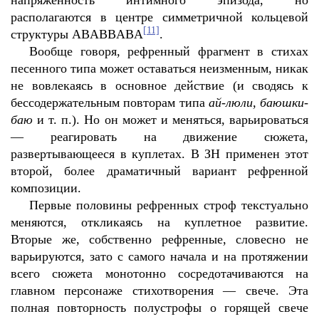
напряженность интимного эпизода, но
располагаются в центре симметричной кольцевой
[11]
структуры А
BABB
А
BA
.
Вообще говоря, рефренный фрагмент в стихах
песенного типа может оставаться неизменным, никак
не вовлекаясь в основное действие (и сводясь к
бессодержательным повторам типа
ай-люли, баюшки-
баю
и т. п.). Но он может и меняться, варьироваться
— реагировать на движение сюжета,
развертывающееся в куплетах. В ЗН применен этот
второй, более драматичный вариант рефренной
композиции.
Первые половины рефренных строф текстуально
меняются, откликаясь на куплетное развитие.
Вторые же, собственно рефренные, словесно не
варьируются, зато с самого начала и на протяжении
всего сюжета монотонно сосредотачиваются на
главном персонаже стихотворения — свече. Эта
полная повторность полустрофы о горящей свече