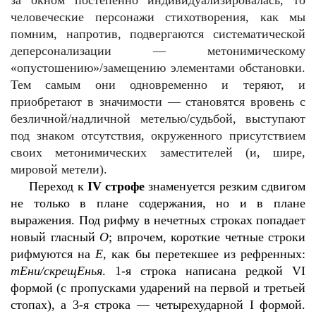
за окном постепенно индивидуализировалась, то
человеческие персонажи стихотворения, как мы
помним, напротив, подвергаются систематической
деперсонализации — метонимическому
«опустошению»/замещению элементами обстановки.
Тем самым они одновременно и теряют, и
приобретают в значимости — становятся вровень с
безличной/надличной метелью/судьбой, выступают
под знаком отсутствия, окруженного присутствием
своих метонимических заместителей (и, шире,
мировой метели).
Переход к
IV
строфе
знаменуется резким сдвигом
не только в плане содержания, но и в плане
выражения. Под рифму в нечетных строках попадает
новый гласный
О
;
впрочем, короткие четные строки
рифмуются на
Е
, как бы перетекшее из рефренных:
тЕни/скрещЕнья
. 1-я строка написана редкой
VI
формой (с пропусками ударений на первой и третьей
стопах), а 3-я строка — четырехударной
I
формой.