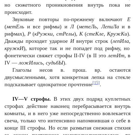
но сюжетного проникновения внутрь пока не
происходит.
Звуковые повторы по-прежнему включают
Е
(
метЕль
и все рифмы) и
Л
(
метеЛь
,
ЛепиЛа
и
в
рифмах),
Р
(
кРужки, стРелы
),
К
(
стеКле, КружКи
).
Дважды проходит ударное
И
внутри строк (
лепИла
,
кружкИ
), которое так и не попадет под рифму, но
фонетически свяжет строфы
II
-
IV
(в
II
это
летИт
, в
IV
—
ложИлись
,
судьбЫ
).
Глаголы несов в. прош. вр. остаются
двусмысленными, хотя конкретная лепка на стекле
[15]
подсказывает однократное прочтение
.
IV
—
V
строфы.
В этих двух подряд куплетных
строфах действие наконец перебрасывается внутрь
комнаты, и в него уже непосредственно вовлекается
свеча, только что интенсивно напомнившая о себе в
конце
III
строфы. Но если размытая снежная стихия