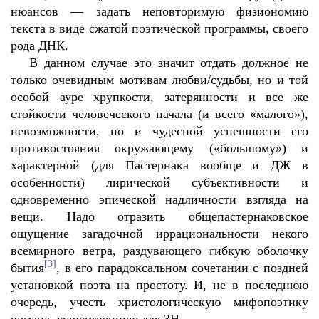
нюансов — задать неповторимую физиономию
текста в виде сжатой поэтической программы, своего
рода ДНК.
В данном случае это значит отдать должное не
только очевидным мотивам любви/судьбы, но и той
особой ауре хрупкости, затерянности и все же
стойкости человеческого начала (и всего «малого»),
невозможности, но и чудесной успешности его
противостояния окружающему («большому») и
характерной (для Пастернака вообще и ДЖ в
особенности) лирической субъективности и
одновременно эпической надличности взгляда на
вещи. Надо отразить общепастернаковское
ощущение загадочной иррациональности некого
всемирного ветра, раздувающего гибкую оболочку
[3]
бытия
, в его парадоксальном сочетании с поздней
установкой поэта на простоту. И, не в последнюю
очередь, учесть христологическую мифопоэтику