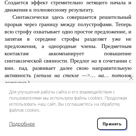
Создается эффект стремительно летящего начала и
движения к полновесному результату.
Синтаксически здесь совершается решительный
прорыв через границу между полустрофами. Теперь
всю строфу охватывает одно простое предложение, и
запятая в середине строфы разделяет уже не
предложения, а однородные члены. Предметным
контактам аккомпанирует повышение
синтаксической связности. Предлог
на
в сочетании с
вин. пад. развивает далее свою направительную
активность
(лепила на стекле —>… на… потолок
ложились)
.
Замещение персонажей осуществляется
Для улучшения работы сайта и его взаимодействия с
сочетанием метонимической техники с физическими
пользователями мы используем файлы cookies. Продолжая
использовать наш сайт, Вы соглашаетесь на обработку
контактами, подхваченным из двух предыдущих
файлов cookies.
строф, — в данном случае с частым у Пастернака
«отбрасыванием тени», опять-таки указывающим на
Подробнее
Принять
свечу. Мотив «тени» позволяет совместить
замещение персонажей с их почти наглядным