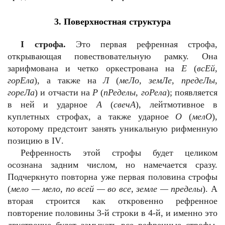
3. Поверхностная структура
I
строфа.
Это первая рефренная строфа,
открывающая повествовательную рамку. Она
зарифмована и четко оркестрована на
Е
(
всЕй,
горЕла
), а также на
Л
(
меЛо, земЛе, предеЛы,
гореЛа
) и отчасти на
Р
(
пРеделы, гоРела
); появляется
в ней и ударное
А
(
свечА
), лейтмотивное в
куплетных строфах, а также ударное
О
(
мелО
),
которому предстоит занять уникальную рифменную
позицию в
IV
.
Рефренность этой строфы будет целиком
осознана задним числом, но намечается сразу.
Подчеркнуто повторна уже первая половина строфы
(
мело — мело, по всей — во все, земле — пределы
). А
вторая строится как откровенно рефренное
повторение половины 3-й строки в 4-й, и именно это