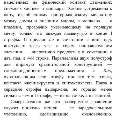
нацеленных на физический контакт движениях
снежных хлопьев и мошкары. Хлопья устремлены к
окну, излюбленному пастернаковскому медиатору
между домом и внешним миром, а мошкара — к
пламени, прозрачно указывающему на горящую
свечу, только что дважды помянутую в конце I
строфы. И предлог
на
в сочетании с вин. пад.
выступает здесь уже в своем направительном
значении — аналогично предлогу
к
в сочетании с
дат. пад. в 4-й строке. Параллелизм двух полустроф
дан впрямую сравнительной конструкцией —
сложноподчиненным предложением с
Как
,
охватывающим всю строфу, так что тема связи,
контакта иконизируется и синтаксически. Пауза в
середине строфы выдержана, но гораздо менее
сильная, чем в
I
строфе, — не на точке, а на запятой.
Содержательно же это развернутое сравнение
служит приятию метели — ее парадоксальному
утеплению, одомашнению, очеловечению.