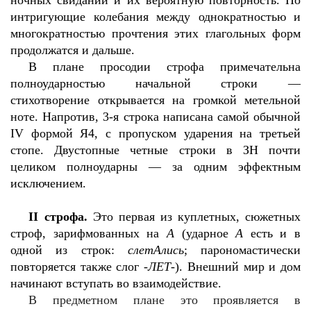
ночных свиданий и их вероятную повторность. Но
интригующие колебания между однократностью и
многократностью прочтения этих глагольных форм
продолжатся и дальше.
В плане просодии строфа примечательна
полноударностью начальной строки —
стихотворение открывается на громкой метельной
ноте. Напротив, 3-я строка написана самой обычной
IV
формой Я4, с пропуском ударения на третьей
стопе. Двустопные четные строки в ЗН почти
целиком полноударны — за одним эффектным
исключением.
II
строфа.
Это первая из куплетных, сюжетных
строф, зарифмованных на
А
(ударное
А
есть и в
одной из строк:
слетАлись
; парономастически
повторяется также слог
-ЛЕТ-
). Внешний мир и дом
начинают вступать во взаимодействие.
В предметном плане это проявляется в