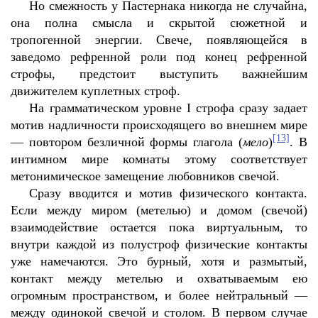
Но смежность у Пастернака никогда не случайна,
она полна смысла и скрытой сюжетной и
тропогенной энергии. Свече, появляющейся в
заведомо рефренной роли под конец рефренной
строфы, предстоит выступить важнейшим
движителем куплетных строф.
На грамматическом уровне
I
строфа сразу задает
мотив надличности происходящего во внешнем мире
[13]
— повтором безличной формы глагола (
мело
)
. В
интимном мире комнаты этому соответствует
метонимическое замещение любовников свечой.
Сразу вводится и мотив физического контакта.
Если между миром (метелью) и домом (свечой)
взаимодействие остается пока виртуальным, то
внутри каждой из полустроф физические контакты
уже намечаются. Это бурный, хотя и размытый,
контакт между метелью и охватываемым ею
огромным пространством, и более нейтральный —
между одинокой свечой и столом. В первом случае