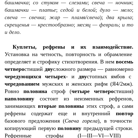
башмачка
;
со стуком — слезами
;
свеча — ночник
;
башмачки — платье
;
седой и белой
;
дуло — мело
;
свеча — свечка
;
жар — пламя/свеча
);
два крыла
;
скрещенья — крестообразно
;
месяц — февраль
;
и то
и дело
.
Куплеты, рефрены и их взаимодействие.
Установка на четность, повторность и обрамление
определяет и строфику стихотворения. В нем
восемь
четверо
стиший
дву
сложного размера — равномерно
чередующихся
четырех
- и
дву
стопных ямбов с
чередованием
мужских и женских рифм (Я4/2мж).
Ровно
половина
строф (
четыре четверо
стишия)
наполовину
состоит из неизменных рефренов,
занимающих
вторые половины
этих строф, а сами
рефрены содержат еще и внутренний
повтор
базового предложения (
Свеча горела
), в точности
копирующий первую
половину
предыдущей строки
.
Рефренные строфы (
I
—
III
—
VI
—
VIII
)