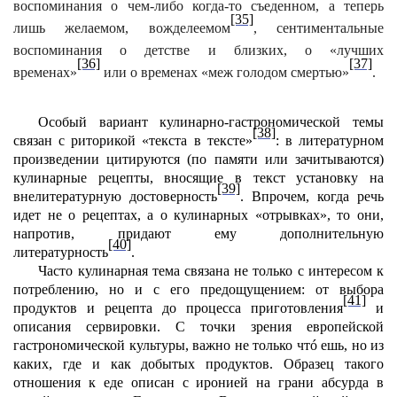
воспоминания о чем-либо когда-то съеденном, а теперь
[35]
лишь желаемом, вожделеемом
, сентиментальные
воспоминания о детстве и близких, о «лучших
[36]
[37]
временах»
или о временах «меж голодом смертью»
.
Особый вариант кулинарно-гастрономической темы
[38]
связан с риторикой «текста в тексте»
: в литературном
произведении цитируются (по памяти или зачитываются)
кулинарные рецепты, вносящие в текст установку на
[39]
внелитературную достоверность
. Впрочем, когда речь
идет не о рецептах, а о кулинарных «отрывках», то они,
напротив, придают ему дополнительную
[40]
литературность
.
Часто кулинарная тема связана не только с интересом к
потреблению, но и с его предощущением: от выбора
[41]
продуктов и рецепта до процесса приготовления
и
описания сервировки. С точки зрения европейской
гастрономической культуры, важно не только чтó ешь, но из
каких, где и как добытых продуктов. Образец такого
отношения к еде описан с иронией на грани абсурда в