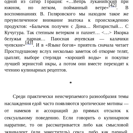
одной из сатир Горация: «…Вепрь луканийский при
[42]
южном, но легком, пойманный ветре»
. В
воспоминаниях В. Гиляровского мы находим такое же
преувеличенное внимание знатока к происхождению
продуктов: «Балычок получен с Дона… Янтаристый… С
Кучугура. Так степным ветерком и пахнет… <…> Икорка
белужья парная… Паюсная ачуевская — калачики
[43]
чуевские»
. И в «Языке богов» приятель сначала читает
Простодушному вслух несколько заметок об откорме телят,
цыплят, выборе стерляди «хорошей воды» и покупке
лучшей зернистой икры, а потом они вместе переходят к
чтению кулинарных рецептов.
*
Среди практически неисчерпаемого разнообразия темы
наслаждения едой часто появляются эротические мотивы —
от намеков и ассоциаций до прямых отсылок к
сексуальному поведению. Если говорить о кулинарном
нарративе, то он рассматривается либо как смысловой
эквивалент (или заместитель) секса, либо как парный,