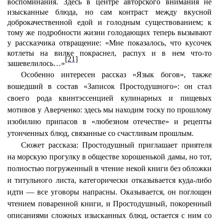
воспоминания. Здесь в центре авторского внимания не
изысканные блюда, но сам контраст между вкусной
доброкачественной едой и голодным существованием; к
тому же подробности жизни голодающих теперь вызывают
у рассказчика отвращение: «Мне показалось, что кусочек
котлеты на вилке покраснел, распух и в нем что-то
[21]
зашевелилось…»
Особенно интересен рассказ «Язык богов», также
вошедший в состав «Записок Простодушного»: он стал
своего рода квинтэссенцией кулинарных и пищевых
мотивов у Аверченко: здесь мы находим тоску по прошлому
изобилию припасов в «любезном отечестве» и рецепты
утонченных блюд, связанные со счастливым прошлым.
Сюжет рассказа: Простодушный приглашает приятеля
на морскую прогулку в обществе хорошенькой дамы, но тот,
полностью погруженный в чтение некой книги без обложки
и титульного листа, категорически отказывается куда-либо
идти — все уговоры напрасны. Оказывается, он поглощен
чтением поваренной книги, и Простодушный, покоренный
описаниями сложных изысканных блюд, остается с ним со