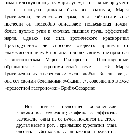
романтическую прогулку «при луне»; его главный аргумент
— на прогулке должна быть их знакомая, Марья
Григорьевна, хорошенькая дама, чьи соблазнительные
прелести он подробно описывает: подъемистая ножка,
белые пухлые руки в ямочках, пышная грудь, эффектный
наряд. Однако вся сила эротического красноречия
Простодушного не способна оторвать приятеля от
«лакомого чтения». В попытке привлечь внимание приятеля
к достоинствам Марьи Григорьевны, Простодушный
обращается к гастрономической теме — «И Марья
Григорьевна их <перепелок> очень любит. Знаешь, когда
она ест своими беленькими зубками…», совершенно в духе
«прелестной гастрономки» Брийя-Саварена:
Нет ничего прелестнее хорошенькой
лакомки во всеоружии; салфетка ее эффектно
разложена, одна из ее ручек покоится на столе,
другая несет в рот… крылышко куропатки; глаза
блестят, губы-кораллы, движения прелестны,