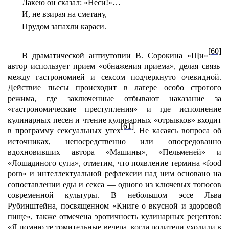
Лакею он сказал: «Неси
!»…
И, не взирая на сметану,
Прудом запахли караси.
[60]
В драматической антиутопии В. Сорокина «Щи»
автор использует прием «обнажения приема», делая связь
между гастрономией и сексом подчеркнуто очевидной.
Действие пьесы происходит в лагере особо строгого
режима, где заключенные отбывают наказание за
«гастрономические преступления» и где исполнение
кулинарных песен и чтение кулинарных «отрывков» входит
[61]
в программу сексуальных утех
. Не касаясь вопроса об
источниках, непосредственно или опосредованно
вдохновивших автора «Машины», «Пельменей» и
«Лошадиного супа», отметим, что появление термина «food
porn» и интеллектуальной рефлексии над ним основано на
сопоставлении еды и секса — одного из ключевых топосов
современной культуры. В небольшом эссе Льва
Рубинштейна, посвященном «Книге о вкусной и здоровой
пище», также отмечена эротичность кулинарных рецептов:
«Я помню те томительные вечера, когда родители уходили в