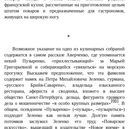
французской кухни, рассчитанные на приготовление целым
штатом поваров и предназначенные для гастрономов,
живущих на широкую ногу.
*
Возможное указание на одно из кулинарных собраний
содержится в самом рассказе Аверченко, где упоминается
некий Пузыренко, «прихлестывающий» за Марьей
Григорьевной и собирающийся «увязаться» на морскую
прогулку. Выскажем предположение, что эта фамилия
содержит намек на Петра Михайловича Зеленко, гурмана,
«русского Брийя-Саварена», владельца изысканного
ресторана, афериста и сводника, вхожего в высшее
общество Санкт-Петербурга, дельца, фигуранта громкого
[66]
дела о мошенничестве «в особо крупных размерах»
. В
общем, псевдоним «Пузыренко» («пузырь», «пузыриться»)
подходит Зеленко как нельзя лучше. Долгую память
потомков заслужил Зеленко его труд «Поварское
искусство», вышедший в издательстве «Новое время» в