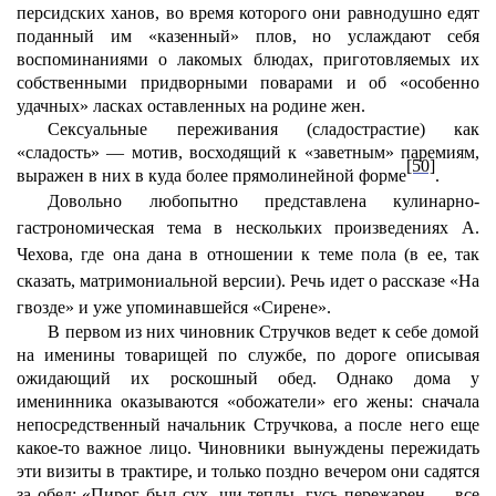
персидских ханов, во время которого они равнодушно едят
поданный им «казенный» плов, но услаждают себя
воспоминаниями о лакомых блюдах, приготовляемых их
собственными придворными поварами и об «особенно
удачных» ласках оставленных на родине жен.
Сексуальные переживания (сладострастие) как
«сладость» — мотив, восходящий к «заветным» паремиям,
[50]
выражен в них в куда более прямолинейной форме
.
Довольно любопытно представлена кулинарно-
гастрономическая тема в нескольких произведениях А.
Чехова, где она дана в отношении к теме пола (в ее, так
сказать, матримониальной версии). Речь идет о рассказе «На
гвозде» и уже упоминавшейся «Сирене».
В первом из них чиновник Стручков ведет к себе домой
на именины товарищей по службе, по дороге описывая
ожидающий их роскошный обед. Однако дома у
именинника оказываются «обожатели» его жены: сначала
непосредственный начальник Стручковa, а после него еще
какое-то важное лицо. Чиновники вынуждены пережидать
эти визиты в трактире, и только поздно вечером они садятся
за обед: «Пирог был сух, щи теплы, гусь пережарен — все