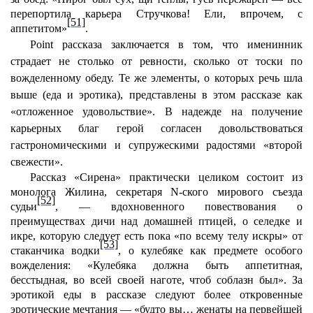
перепортила карьера Стручкова! Ели, впрочем, с
[51]
аппетитом»
.
Point рассказа заключается в том, что именинник
страдает не столько от ревности, сколько от тоски по
вожделенному обеду. Те же элементы, о которых речь шла
выше (еда и эротика), представлены в этом рассказе как
«отложенное удовольствие». В надежде на получение
карьерных благ герой согласен довольствоваться
гастрономическими и супружескими радостями «второй
свежести».
Рассказ «Сирена» практически целиком состоит из
монолога Жилина, секретаря N-ского мирового съезда
[52]
судьи
, — вдохновенного повествования о
преимуществах дичи над домашней птицей, о селедке и
икре, которую следует есть пока «по всему телу искры» от
[53]
стаканчика водки
, о кулебяке как предмете особого
вожделения: «Кулебяка должна быть аппетитная,
бесстыдная, во всей своей наготе, чтоб соблазн был». За
эротикой еды в рассказе следуют более откровенные
эротические мечтания — «будто вы… женаты на первейшей