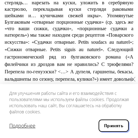
стерлядь… нарезать на куски, уложить в серебряную
кастрюлю, перекладывая куски стерляди раковыми
шейками и… кучичками свежей икры». Упомянутые
Булгаковым «отварные порционные судачки» (ср. здесь же
«что ваши сижки, судачки», «порционные
судачки
а
натюрель») мы также находим среди рецептов «Поварского
искусства»: «Судачки отварные.
Petits soudacs au naturel»;
«
Сижки
отварные
. Petits siguis au naturel».
Следующий
гастрономический ряд из булгаковского романа («А
филейчики из дроздов вам не нравились? С трюфелями?
Перепела по-генуэзски? <…> А дупеля, гаршнепы, бекасы,
вальдшнепы по сезону, перепела, кулики?») имеет довольно
точные соответствия в книге Зеленко и был отмечен
Для улучшения работы сайта и его взаимодействия с
блогерами — любителями «исторической кулинарии»;
пользователями мы используем файлы cookies. Продолжая
добавим только любопытную деталь: эти названия блюд,
использовать наш сайт, Вы соглашаетесь на обработку
заимствованные Булгаковым, в книге Зеленко расположены
файлов cookies.
подряд, на одном развороте — стр. 286 — 287.
Однако рецепты, которые с увлечением читают
Подробнее
Принять
персонажи «Языка богов», взяты из другого, не менее
любопытного источника. Речь идет о втором издании