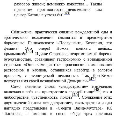
разговор живой; немножко кокетства… Таким
прелестям противостоять невозможно; сам
[45]
цензор Катон не устоял бы!
Сближение, практически слияние вожделенной еды и
эротического вожделения слышится в предсмертном
бормотанье Паниковского: «Послушайте, Козлевич, это
фемина! Это опера! Ножка, шейка… шейка...
[46]
крылышко!»
И даже Старчаков, непримиримый борец с
буржуазностью, сравнивает гастрономию с возвышенной
страстью: «Они <эмигранты> произносят наименования
ресторанов и кабаков, оставшихся навсегда в золотом
прошлом, с неописуемой нежностью. Так Дон-Кихот
[47]
повторял имя своей возлюбленной Дульцинеи»
.
Само значение слова «сладострастие» изначально
[48]
включало в себя как пристрастие к сладкой пище
, так и
[49]
любострастие, чувственность, похоть
. Сближение этих
двух значений слова «сладострастие», связь эротики и еды
наглядно представлена в «Смерти Вазир-Мухтара» Ю.
Тынянова, а именно в сцене обеда трех пленных