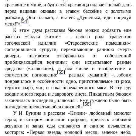
красавице в мире, и будто эта красавица плавает целый день
перед вашими окнами в этаком бассейне с золотыми
рыбками. Она плавает, а вы ей: „Душенька, иди поцелуй
[54]
меня!”»
.
К этим двум рассказам Чехова можно добавить еще
рассказ «Скука жизни» — своего рода травестию
гоголевской идиллии «Старосветские помещики»:
состарившиеся супруги, переживающие раннюю смерть
дочери, пытаются отгородиться от собственной
приближающейся кончины; они испытывают разные
средства («иллюзии»), в том числе и изобретение и
[55]
совместное поглощение
разных кушаний: «…обоим
понравилось в особенности одно, приготовляемое из риса,
тертого сыра, яиц и сока пережаренного мяса. В эту еду
входит много перца и лаврового листа. Пикантным блюдом
закончилась последняя „иллюзия”. Ему суждено было быть
[56]
последнею прелестью обеих жизней»
.
У И. Бунина в рассказе «Качели» любовный монолог
героя, в котором описание природы, прелесть любимой
девушки и запах еды сливаются в единое изъявление
восторга: «Первая звезда, молодой месяц, зеленое небо,