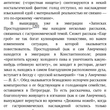
антитезис («горестная нищета») синтезируются в некий
ностальгический фантом: голод отступил, но наслаждение
изысканной едой с материальной реальностью не связано —
это по-прежнему «мечтание».
В вышедших уже в эмиграции «Записках
[20]
Простодушного»
мы находим несколько рассказов,
связанных с гастрономической темой. Сюжет рассказа «Еще
гроб» не так богат кулинарными тонкостями, но важен
изменением ситуации, в которой оказывается
повествователь. Простодушный (как и сам Аверченко)
находится в эмиграции в Константинополе; решив
«проглотить кружку холодного пива и уничтожить какую-
нибудь отбивную котлету», он заходит в ресторан, делает
заказ и, находясь в самом благодушном расположении духа,
вступает в беседу с «русской кельнершей» <так у Аверченко
—
В. Б.
>. Обед оказывается безнадежно испорчен рассказом
компатриотки о ее бедствующем и голодающем семействе,
оставшемся в Петрограде. То есть рассказчика, сыто и
благополучно живущего в изгнании (как и сам Аверченко),
вынуждают вернуться во времена «Дюжины ножей», когда
от гастрономических наслаждений остались только