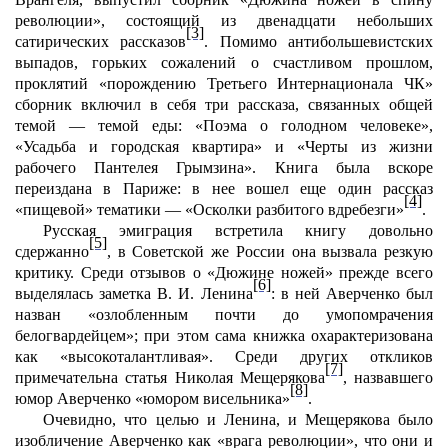
революции», состоящий из двенадцати небольших
[3]
сатирических рассказов
. Помимо антибольшевистских
выпадов, горьких сожалений о счастливом прошлом,
проклятий «порождению Третьего Интернационала ЧК»
сборник включил в себя три рассказа, связанных общей
темой — темой еды: «Поэма о голодном человеке»,
«Усадьба и городская квартира» и «Черты из жизни
рабочего Пантелея Грымзина». Книга была вскоре
переиздана в Париже: в нее вошел еще один рассказ
[4]
«пищевой» тематики — «Осколки разбитого вдребезги»
.
Русская эмиграция встретила книгу довольно
[5]
сдержанно
, в Советской же России она вызвала резкую
критику. Среди отзывов о «Дюжине ножей» прежде всего
[6]
выделялась заметка В. И. Ленина
: в ней Аверченко был
назван «озлобленным почти до умопомрачения
белогвардейцем»; при этом сама книжка охарактеризована
как «высокоталантливая». Среди других откликов
[7]
примечательна статья Николая Мещерякова
, назвавшего
[8]
юмор Аверченко «юмором висельника»
.
Очевидно, что целью и Ленина, и Мещерякова было
изобличение Аверченко как «врага революции», что они и