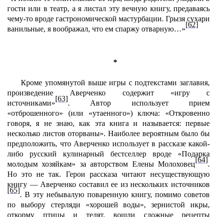
гости или в театр, а я листал эту вечную книгу, предаваясь
чему-то вроде гастрономической мастурбации. Грызя сухари
[62]
ванильные, я воображал, что ем спаржу отварную…»
*
Кроме упомянутой выше игры с подтекстами заглавия,
произведение Аверченко содержит «игру с
[63]
источниками»
. Автор использует прием
«отброшенного» (или «утаенного») ключа: «Откровенно
говоря, я не знаю, как эта книга и называется: первые
несколько листов оторваны». Наиболее вероятным было бы
предположить, что Аверченко использует в рассказе какой-
либо русский кулинарный бестселлер вроде «Подарка
[64]
молодым хозяйкам» за авторством Елены Молоховец
.
Но это не так. Герои рассказа читают несуществующую
книгу — Аверченко составил ее из нескольких источников
[65]
. В эту небывалую поваренную книгу, помимо советов
по выбору стерляди «хорошей воды», зернистой икры,
откорму птицы и телят, вошли сложные рецепты