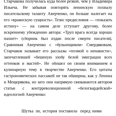
Старчакова получилась куда более резкой, чем у Владимира
Ильича. Не забывая повторять ленинскую похвалу
писательскому таланту Аверченко, он больше налегает на
его «вражескую сущность». Тезис предисловия — «показать
истину» — на самом деле уступает другому, более
искреннему убеждению автора: «Труп врага всегда хорошо
пахнет» (сборник был издан после смерти писателя).
Сравнивая Аверченко с «бульонщиком» Смердяковым,
Старчаков называет его рассказы «поэмой о ненависти»,
запечатлевшей «бешеную злобу белой эмиграции всех
оттенков и мастей». Не обошел он своим вниманием и
кулинарную тему в творчестве Аверченко. Его цитаты
гастрономических пассажей не так обширны, как у Ленина
и Мещерякова, но зато они напрямую связываются автором
статьи с контрреволюционной «белогвардейской»
идеологией Аверченко:
Шутка ли, история поставила· перед ними