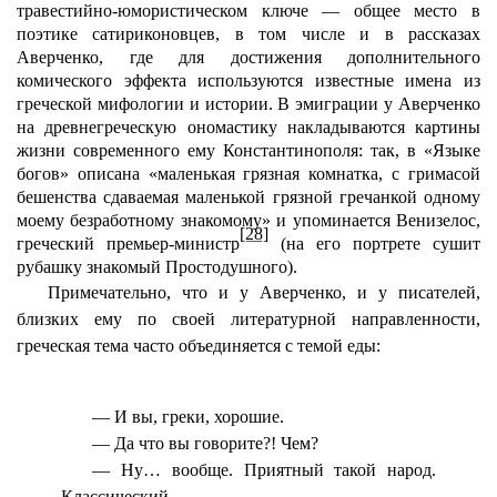
травестийно-юмористическом ключе — общее место в
поэтике сатириконовцев, в том числе и в рассказах
Аверченко, где для достижения дополнительного
комического эффекта используются известные имена из
греческой мифологии и истории. В эмиграции у Аверченко
на древнегреческую ономастику накладываются картины
жизни современного ему Константинополя: так, в «Языке
богов» описана «маленькая грязная комнатка, с гримасой
бешенства сдаваемая маленькой грязной гречанкой одному
моему безработному знакомому» и упоминается Венизелос,
[28]
греческий премьер-министр
(на его портрете сушит
рубашку знакомый Простодушного).
Примечательно, что и у Аверченко, и у писателей,
близких ему по своей литературной направленности,
греческая тема часто объединяется с темой еды:
— И вы, греки, хорошие.
— Да что вы говорите?! Чем?
— Ну… вообще. Приятный такой народ.
Классический.