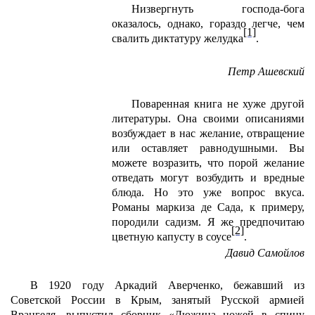
Низвергнуть господа-бога
оказалось, однако, гораздо легче, чем
[1]
свалить диктатуру желудка
.
Петр Ашевский
Поваренная книга не хуже другой
литературы. Она своими описаниями
возбуждает в нас желание, отвращение
или оставляет равнодушными. Вы
можете возразить, что порой желание
отведать могут возбудить и вредные
блюда. Но это уже вопрос вкуса.
Романы маркиза де Сада, к примеру,
породили садизм. Я же предпочитаю
[2]
цветную капусту в соусе
.
Давид Самойлов
В 1920 году Аркадий Аверченко, бежавший из
Советской России в Крым, занятый Русской армией
Врангеля, выпустил сборник «Дюжина ножей в спину