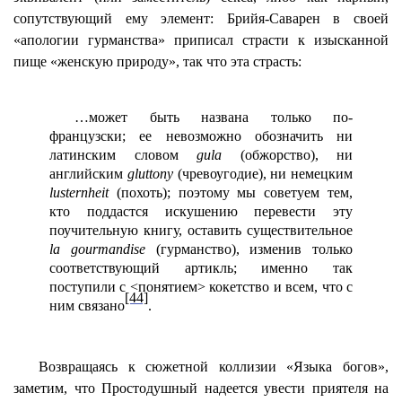
сопутствующий ему элемент: Брийя-Саварен в своей
«апологии гурманства» приписал страсти к изысканной
пище «женскую природу», так что эта страсть:
…может быть названa только по-
французски; ее невозможно обозначить ни
латинским словом
gula
(обжорство), ни
английским
gluttony
(чревоугодие), ни немецким
lusternheit
(похоть); поэтому мы советуем тем,
кто поддастся искушению перевести эту
поучительную книгу, оставить существительное
la gourmandise
(гурманство), изменив только
соответствующий артикль; именно так
поступили с <понятием> кокетство и всем, что с
[44]
ним связано
.
Возвращаясь к сюжетной коллизии «Языка богов»,
заметим, что Простодушный надеется увести приятеля на