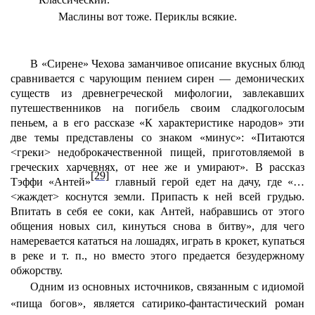
Маслины вот
тоже. Периклы всякие.
В «Сирене» Чехова заманчивое описание вкусных блюд
сравнивается с чарующим пением сирен — демонических
существ из древнегреческой мифологии, завлекавших
путешественников на погибель своим сладкоголосым
пеньем, а в его рассказе «К характеристике народов» эти
две темы представлены со знаком «минус»: «Питаются
<греки> недоброкачественной пищей, приготовляемой в
греческих харчевнях, от нее же и умирают». В рассказ
[29]
Тэффи «Антей»
главный герой едет на дачу, где «…
<жаждет> коснутся земли. Припасть к ней всей грудью.
Впитать в себя ее соки, как Антей, набравшись от этого
общения новых сил, кинуться снова в битву», для чего
намеревается кататься на лошадях, играть в крокет, купаться
в реке и т. п., но вместо этого предается безудержному
обжорству.
Одним из основных источников, связанным с идиомой
«пища богов», является сатирико-фантастический роман