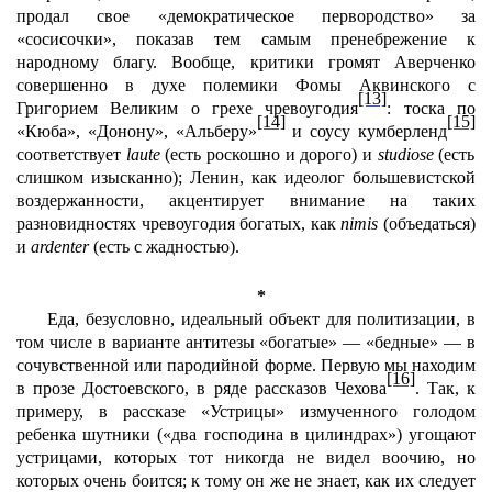
продал свое «демократическое первородство» за
«сосисочки», показав тем самым пренебрежение к
народному благу. Вообще, критики громят Аверченко
совершенно в духе полемики Фомы Аквинского с
[13]
Григорием Великим о грехе чревоугодия
: тоска по
[14]
[15]
«Кюба», «Донону», «Альберу»
и соусу кумберленд
соответствует
laute
(есть роскошно и дорого) и
studiose
(есть
слишком изысканно); Ленин, как идеолог большевистской
воздержанности, акцентирует внимание на таких
разновидностях чревоугодия богатых, как
nimis
(объедаться)
и
ardenter
(есть с жадностью).
*
Еда, безусловно, идеальный объект для политизации, в
том числе в варианте антитезы «богатые» — «бедные» — в
сочувственной или пародийной форме. Первую мы находим
[16]
в прозе Достоевского, в ряде рассказов Чехова
. Так, к
примеру, в рассказе «Устрицы» измученного голодом
ребенка шутники («два господина в цилиндрах») угощают
устрицами, которых тот никогда не видел воочию, но
которых очень боится; к тому он же не знает, как их следует