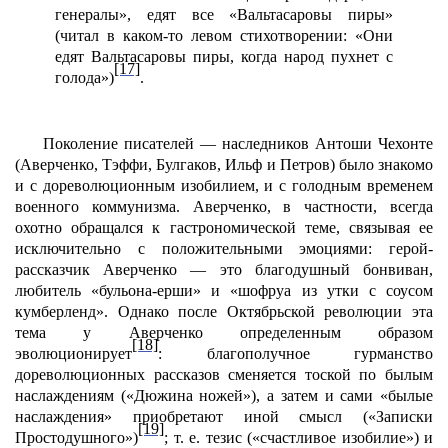
генералы», едят все «Вальтасаровы пиры»
(читал в каком-то левом стихотворении: «Они
едят Вальтасаровы пиры, когда народ пухнет с
[17]
голода»)
.
Поколение писателей — наследников Антоши Чехонте
(Аверченко, Тэффи, Булгаков, Ильф и Петров) было знакомо
и с дореволюционным изобилием, и с голодным временем
военного коммунизма. Аверченко, в частности, всегда
охотно обращался к гастрономической теме, связывая ее
исключительно с положительными эмоциями: герой-
рассказчик Аверченко — это благодушный бонвиван,
любитель «бульона-ерши» и «шофруа из утки с соусом
кумберленд». Однако после Октябрьской революции эта
тема у Аверченко определенным образом
[18]
эволюционирует
: благополучное гурманство
дореволюционных рассказов сменяется тоской по былым
наслаждениям («Дюжина ножей»), а затем и сами «былые
наслаждения» приобретают иной смысл («Записки
[19]
Простодушного»)
; т. е. тезис («счастливое изобилие») и