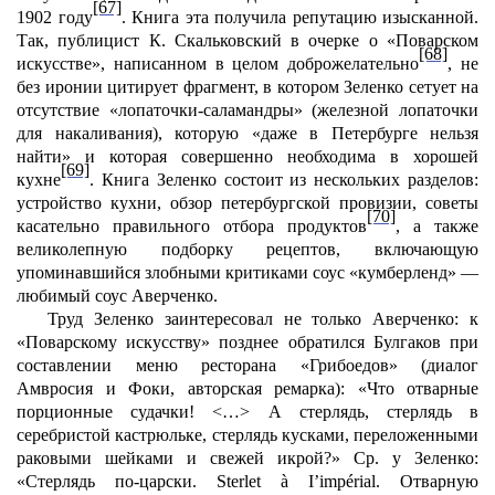
[67]
1902 году
. Книга эта получила репутацию изысканной.
Так, публицист К. Скальковский в очерке о «Поварском
[68]
искусстве», написанном в целом доброжелательно
, не
без иронии цитирует фрагмент, в котором Зеленко сетует на
отсутствие «лопаточки-саламандры» (железной лопаточки
для накаливания), которую «даже в Петербурге нельзя
найти» и которая совершенно необходима в хорошей
[69]
кухне
. Книга Зеленко состоит из нескольких разделов:
устройство кухни, обзор петербургской провизии, советы
[70]
касательно правильного отбора продуктов
, а также
великолепную подборку рецептов, включающую
упоминавшийся злобными критиками соус «кумберленд» —
любимый соус Аверченко.
Труд Зеленко заинтересовал не только Аверченко: к
«Поварскому искусству» позднее обратился Булгаков при
составлении меню ресторана «Грибоедов» (диалог
Амвросия и Фоки, авторская ремарка): «Что отварные
порционные судачки! <…> А стерлядь, стерлядь в
серебристой кастрюльке, стерлядь кусками, переложенными
раковыми шейками и свежей икрой?» Ср. у Зеленко:
«Стерлядь по-царски. Sterlet à I’impérial. Отварную