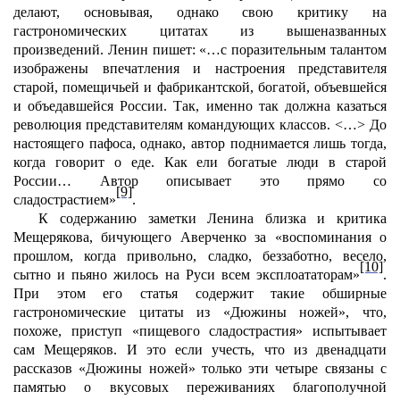
делают, основывая, однако свою критику на
гастрономических цитатах из вышеназванных
произведений. Ленин пишет: «…с поразительным талантом
изображены впечатления и настроения представителя
старой, помещичьей и фабрикантской, богатой, объевшейся
и объедавшейся России. Так, именно так должна казаться
революция представителям командующих классов. <…> До
настоящего пафоса, однако, автор поднимается лишь тогда,
когда говорит о еде. Как ели богатые люди в старой
России… Автор описывает это прямо со
[9]
сладострастием»
.
К содержанию заметки Ленина близка и критика
Мещерякова, бичующего Аверченко за «воспоминания о
прошлом, когда привольно, сладко, беззаботно, весело,
[10]
сытно и пьяно жилось на Руси всем эксплоататорам»
.
При этом его статья содержит такие обширные
гастрономические цитаты из «Дюжины ножей», что,
похоже, приступ «пищевого сладострастия» испытывает
сам Мещеряков. И это если учесть, что из двенадцати
рассказов «Дюжины ножей» только эти четыре связаны с
памятью о вкусовых переживаниях благополучной