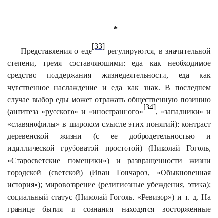
*
[33]
Представления о еде
регулируются, в значительной
степени, тремя составляющими: еда как необходимое
средство поддержания жизнедеятельности, еда как
чувственное наслаждение и еда как знак. В последнем
случае выбор еды может отражать общественную позицию
[34]
(антитеза «русского» и «иностранного»
, «западники» и
«славянофилы» в широком смысле этих понятий); контраст
деревенской жизни (с ее добродетельностью и
идиллической грубоватой простотой) (Николай Гоголь,
«Старосветские помещики») и развращенности жизни
городской (светской) (Иван Гончаров, «Обыкновенная
история»); мировоззрение (религиозные убеждения, этика);
социальный статус (Николай Гоголь, «Ревизор») и т. д. На
границе бытия и сознания находятся восторженные