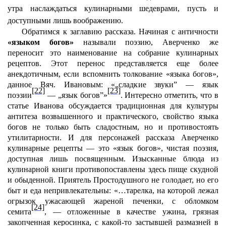
утра наслаждаться кулинарными шедеврами, пусть и
доступными лишь воображению.
Обратимся к заглавию рассказа. Начиная с античности
«языком богов»
называли поэзию, Аверченко же
переносит это наименование на собрание кулинарных
рецептов. Этот перенос представляется еще более
анекдотичным, если вспомнить толкование «языка богов»,
данное Вяч. Ивановым: «„сладкие звуки” — язык
[22]
[23]
поэзии
— „язык богов”»
. Интересно отметить, что в
статье Иванова обсуждается традиционная для культуры
антитеза возвышенного и практического, свойство языка
богов не только быть сладостным, но и противостоять
утилитарности. И для персонажей рассказа Аверченко
кулинарные рецепты — это «язык богов», чистая поэзия,
доступная лишь посвященным. Изысканные блюда из
кулинарной книги противопоставлены здесь пище скудной
и обыденной. Приятель Простодушного не голодает, но его
быт и еда непривлекательны: «…тарелка, на которой лежал
огрызок ужасающей жареной печенки, с обломком
[24]
семита
, — отложенные в качестве ужина, грязная
закопченная керосинка, с какой-то застывшей размазней в