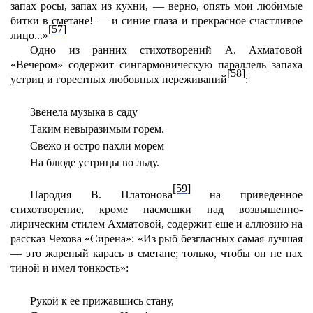
запах росы, запах из кухни, — верно, опять мои любимые
битки в сметане! — и синие глаза и прекрасное счастливое
[57]
лицо...»
Одно из ранних стихотворений А. Ахматовой
«Вечером» содержит сингармоническую параллель запаха
[58]
устриц и горестных любовных переживаний
:
Звенела музыка в саду
Таким невыразимым горем.
Свежо и остро пахли морем
На блюде устрицы во льду.
[59]
Пародия В. Платонова
на приведенное
стихотворение, кроме насмешки над возвышенно-
лирическим стилем Ахматовой, содержит еще и аллюзию на
рассказ Чехова «Сирена»: «Из рыб безгласных самая лучшая
— это жареный карась в сметане; только, чтобы он не пах
тиной и имел тонкость»:
Рукой к ее прижавшись стану,