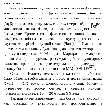
кастрюле».
Как ближайший подтекст заглавию рассказа Аверченко
можно указать и на фразеологизм
«пища богов»
,
семантическую кальку с греческого слова «амброзия»
(’
α
μ
βροσι
α
,
от
a
отриц. част., и
brotos
смертный) — в греч.
[25]
мифологии, пища богов, дающая им молодость
и
бессмертие. Кроме того, и фразеологизм «пища богов», и
«амброзия» обозначают особенно вкусную, изысканную
[26]
еду: так «говор[ят] о вкусной ястве» (Даль)
. Именно этот
подтекст мы находим у Булгакова, давшего имя «Амвросий»
одному из персонажей «Мастера и Маргариты»: Амвросий
— литератор и гурман, рассуждающий о кулинарных
радостях, право на которые ему дает принадлежность к
[27]
«сонму богов», то есть его членство в МАССОЛИТе
.
Согласно
Корпусу русского языка
слово «амброзия»
было общеупотребительным в прозе и поэтическом языке
XVIII — ХIХ века, а словосочетание «пища богов» в
литературе, во всяком случае, в качестве идиомы,
появляется позднее, в 10 — 20-е годы ХХ века.
Так или иначе, выражение «пища богов» (т. е. амброзия)
как отсылка к античности, но исключительно в