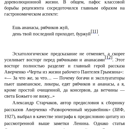
дореволюционной жизни. В общем, пафос классовой
борьбы рецензента сосредоточился главным образом на
гастрономическом аспекте:
Ешь ананасы, рябчиков жуй,
[11]
день твой последний приходит, буржуй
.
Эсхатологическое предсказание не отменяет, а скорее
[12]
усиливает восторг перед рябчиками и ананасами
. Этот
восторг полностью разделят и главный герой рассказа
Аверченко «Черты из жизни рабочего Пантелея Грымзина
»:
«
— За что же, за что… — Почему богачи и эксплуататоры
пьют шампанское, ликеры, едят рябчиков и ананасы, а я,
кроме простой очищенной, да консервов, да ветчины —
света Божьего не вижу...»
Александр Старчаков, автор предисловия к сборнику
рассказов Аверченко «Развороченный муравейник» (ЗИФ,
1927), выбрал в качестве эпиграфа к предисловию цитату из
рассмотренной выше заметки Ленина. Однако статья