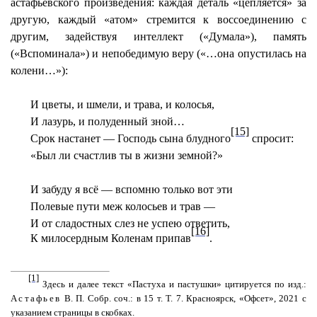
астафьевского произведения: каждая деталь «цепляется» за
другую, каждый «атом» стремится к воссоединению с
другим, задействуя интеллект («Думала»), память
(«Вспоминала») и непобедимую веру («…она опустилась на
колени…»):
И цветы, и шмели, и трава, и колосья,
И лазурь, и полуденный зной…
[15]
Срок настанет — Господь сына блудного
спросит:
«Был ли счастлив ты в жизни земной?»
И забуду я всё — вспомню только вот эти
Полевые пути меж колосьев и трав —
И от сладостных слез не успею ответить,
[16]
К милосердным Коленам припав
.
[1]
Здесь и далее текст «Пастуха и пастушки» цитируется по изд.:
Астафьев
В. П. Собр. соч.: в 15 т. Т. 7. Красноярск, «Офсет», 2021 с
указанием страницы в скобках.