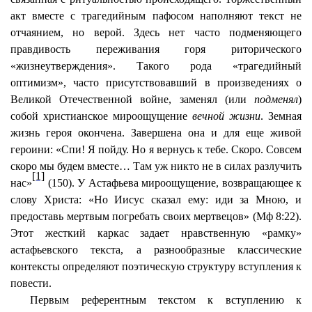
акт вместе с трагедийным пафосом наполняют текст не
отчаянием, но верой. Здесь нет часто подменяющего
правдивость переживания горя риторического
«жизнеутверждения». Такого рода «трагедийный
оптимизм», часто присутствовавший в произведениях о
Великой Отечественной войне, заменял (или
подменял
)
собой христианское мироощущение
вечной жизни
. Земная
жизнь героя окончена. Завершена она и для еще живой
героини: «Спи! Я пойду. Но я вернусь к тебе. Скоро. Совсем
скоро мы будем вместе… Там уж никто не в силах разлучить
[1]
нас»
(150). У Астафьева мироощущение, возвращающее к
слову Христа: «Но Иисус сказал ему: иди за Мною, и
предоставь мертвым погребать своих мертвецов» (Мф 8:22).
Этот жесткий каркас задает нравственную «рамку»
астафьевского текста, а разнообразные классические
контексты определяют поэтическую структуру вступления к
повести.
Первым референтным текстом к вступлению к