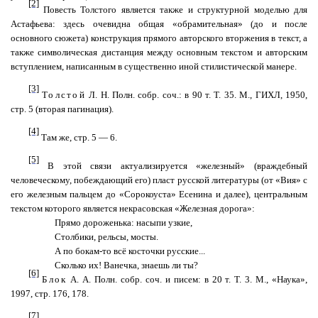
[2]
Повесть Толстого является также и структурной моделью для
Астафьева: здесь очевидна общая «обрамительная» (до и после
основного сюжета) конструкция прямого авторского вторжения в текст, а
также символическая дистанция между основным текстом и авторским
вступлением, написанным в существенно иной стилистической манере.
[3]
Толстой
Л. Н. Полн. собр. соч.: в 90 т. Т. 35. М., ГИХЛ, 1950,
стр. 5 (вторая пагинация).
[4]
Там же, стр. 5 — 6.
[5]
В этой связи актуализируется «железный» (враждебный
человеческому, побеждающий его) пласт русской литературы (от «Вия» с
его железным пальцем до «Сорокоуста» Есенина и далее), центральным
текстом которого является некрасовская «Железная дорога»:
Прямо дороженька: насыпи узкие,
Столбики, рельсы, мосты.
А по бокам-то всё косточки русские...
Сколько их! Ванечка, знаешь ли ты?
[6]
Блок
А. А. Полн. собр. соч. и писем: в 20 т. Т. 3. М., «Наука»,
1997, стр. 176, 178.
[7]