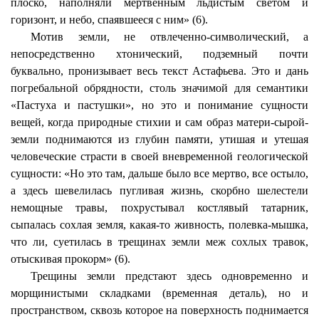
плоско, наполняли мертвенным льдистым светом и
горизонт, и небо, спаявшееся с ним» (6).
Мотив земли, не отвлеченно-символический, а
непосредственно хтонический, подземный почти
буквально, пронизывает весь текст Астафьева. Это и дань
погребальной обрядности, столь значимой для семантики
«Пастуха и пастушки», но это и понимание сущности
вещей, когда природные стихии и сам образ матери-сырой-
земли поднимаются из глубин памяти, утишая и утешая
человеческие страсти в своей вневременной геологической
сущности: «Но это там, дальше было все мертво, все остыло,
а здесь шевелилась пугливая жизнь, скорбно шелестели
немощные травы, похрустывал костлявый татарник,
сыпалась сохлая земля, какая-то живность, полевка-мышка,
что ли, суетилась в трещинах земли меж сохлых травок,
отыскивая прокорм» (6).
Трещины земли предстают здесь одновременно и
морщинистыми складками (временная деталь), но и
пространством, сквозь которое на поверхность поднимается