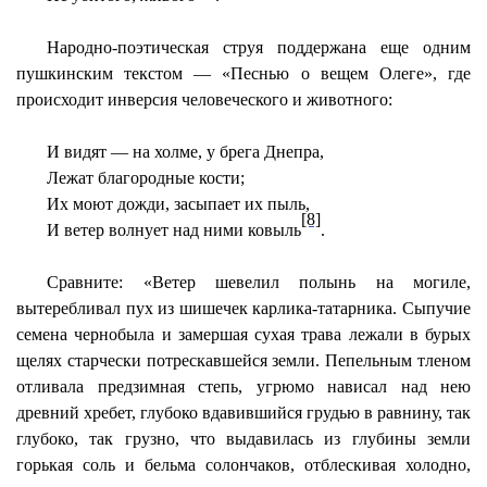
Народно-поэтическая
струя поддержана еще одним
пушкинским текстом — «Песнью о вещем Олеге», где
происходит инверсия человеческого и животного:
И видят — на холме, у брега Днепра,
Лежат благородные кости;
Их моют дожди, засыпает их пыль,
[8]
И ветер волнует над ними ковыль
.
Сравните: «Ветер шевелил полынь на могиле,
вытеребливал пух из шишечек карлика-татарника. Сыпучие
семена чернобыла и замершая сухая трава лежали в бурых
щелях старчески потрескавшейся земли. Пепельным тленом
отливала предзимная степь, угрюмо нависал над нею
древний хребет, глубоко вдавившийся грудью в равнину, так
глубоко, так грузно, что выдавилась из глубины земли
горькая соль и бельма солончаков, отблескивая холодно,