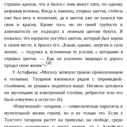
страшно крепок, что я бился с ним минут пять, по одному
разрывая волокна. Когда я, наконец, оторвал цветок, стебель
уже был весь в лохмотьях, да и цветок уже не казался так
свеж и красив. Кроме того, он по своей грубости и
аляповатости не подходил к нежным цветам букета. Я
пожалел, что напрасно погубил цветок, который был хорош
в своем месте, и бросил его. „Какая, однако, энергия и сила
жизни, — подумал я, вспоминая те усилия, с которыми я
отрывал цветок. — Как он усиленно защищал и дорого
[4]
продал свою жизнь”»
.
У Астафьева: «Могилу затянуло травою проволочником
и полынью. Татарник взнимался рядом с пирамидкой-
столбиком, не решаясь подняться выше. Несмело цеплялся
он заусенцами за изветренный столбик, ребристое тело его
было измучено и остисто» (6).
«Измученный» татарник — символическая параллель к
мучительной жизни героев, но и не только это. Если у
Толстого татарник растет на приволье, на свободе, среди
пышного разнотравья и ярких цветов, то у Астафьева