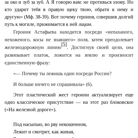
за око и зуб за зуб. А
Я
говорю вам: не противься злому. Но
кто ударит тебя в правую щеку твою, обрати к нему и
другую» (Мф. 38-39). Вот почему героиня, совершив долгий
путь к могиле, прижимается к ней
лицом
.
Героиня Астафьева находится посреди «непаханого,
нехоженого, косы не знавшего» поля, затем преодолевает
[5]
железнодорожную линию
. Достигнув своей цели, она
развязывает платок, ложится на землю и произносит
единственную фразу:
«— Почему ты лежишь один посреди России?
И больше ничего не спрашивала» (6).
Этот пластический жест героини актуализирует еще
одно классическое присутствие — на этот раз блоковское
(«На железной дороге»).
Под насыпью,
во рву
некошенном,
Лежит и смотрит, как живая,