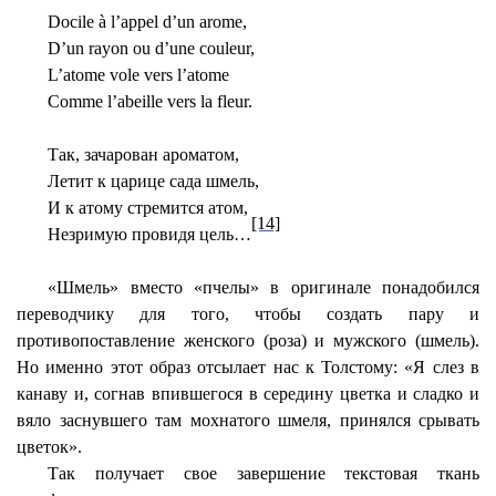
Docile à l’appel d’un arome,
D’un rayon ou d’une couleur,
L’atome vole vers l’atome
Comme l’abeille vers la fleur.
Так, зачарован ароматом,
Летит к царице сада шмель,
И к атому стремится атом,
[14]
Незримую провидя цель…
«Шмель» вместо «пчелы» в оригинале понадобился
переводчику для того, чтобы создать пару и
противопоставление женского (роза) и мужского (шмель).
Но именно этот образ отсылает нас к Толстому: «Я слез в
канаву и, согнав впившегося в середину цветка и
сладко
и
вяло заснувшего там мохнатого шмеля, принялся срывать
цветок».
Так получает свое завершение текстовая ткань