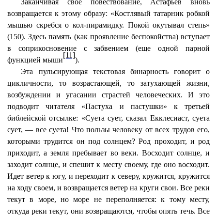
Заканчивая свое повествование, Астафьев вновь
возвращается к этому образу: «Костлявый татарник робкой
мышью скребся о кол-пирамидку. Покой окутывал степь»
(150). Здесь память (как проявление беспокойства) вступает
в соприкосновение с забвением (еще одной парной
[11]
функцией мыши
).
Эта пульсирующая текстовая бинарность говорит о
цикличности, то возрастающей, то затухающей жизни,
возбуждении и угасании страстей человеческих. И это
подводит читателя «Пастуха и пастушки» к третьей
библейской отсылке: «Суета сует, сказал Екклесиаст, суета
сует, — все суета! Что пользы человеку от всех трудов его,
которыми трудится он под солнцем? Род проходит, и род
приходит, а земля пребывает во веки. Восходит солнце, и
заходит солнце, и спешит к месту своему, где оно восходит.
Идет ветер к югу, и переходит к северу, кружится, кружится
на ходу своем, и возвращается ветер на круги свои. Все реки
текут в море, но море не переполняется: к тому месту,
откуда реки текут, они возвращаются, чтобы опять течь. Все