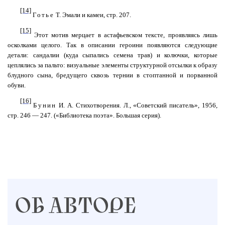
[14]
Готье
Т. Эмали и камеи, стр. 207.
[15]
Этот мотив мерцает в астафьевском тексте, проявляясь лишь
осколками целого. Так в описании героини появляются следующие
детали: сандалии (куда сыпались семена трав) и колючки, которые
цеплялись за пальто: визуальные элементы структурной отсылки к образу
блудного сына, бредущего сквозь тернии в стоптанной и порванной
обуви.
[16]
Бунин
И. А. Стихотворения. Л., «Советский писатель», 1956,
стр. 246 — 247. («Библиотека поэта». Большая серия).
ОБ АВТОРЕ