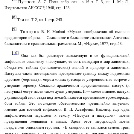
Пушкин
А. С. Полн. собр. соч.: в 16 т. Т. 3, кн. 1. М.; Л.,
Издательство АН СССР, 1948, стр. 123.
[8]
Там же. Т. 2, кн. 1, стр. 245.
[9]
Топоров
В. Н. Mo
ϑσα
i
«Музы»
:
соображения
об
имени
и
предыстории
образа
.
—
Славя
нское и балканское языкознание: Античная
балканистика и сравнительная грамматика. М., «Наука», 1977, стр. 53.
[10]
Она как бы реализует заложенную в ее функциональной
мифооснове семантику «пастушки», то есть поводыря в мир животных,
обладателя тайных (нечеловеческих) знаний о природе и животных.
Пастушка также потенциально преодолевает границу между подземным
царством (мертвых) и миром живых (отсюда ее уверенность во встрече с
умершим героем). Согласно архаическим представлениям, пастух (и
пастушка) могут пасти также души умерших. И — самое главное: пастух,
укрывающий свои стада под землей, является противником громовержца,
бога войны. Это последнее обстоятельство чрезвычайно актуально
именно для военной мифологии В. П. Астафьева. Наконец, еще одна
мифологическая параллель к тексту «Пастуха и пастушки»: мотив
превращения женщины в мышь. Здесь этот мерцающий мотив
подкреплен описанием
героини:
«
В сандалии ее сыпались семена трав,
колючки цеплялись за пальто старомодного покроя, отделанного