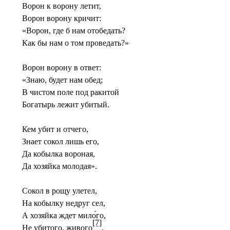
Ворон к ворону летит,
Ворон ворону кричит:
«Ворон, где б нам отобедать?
Как бы нам о том проведать?»
Ворон ворону в ответ:
«Знаю, будет нам обед;
В чистом поле под ракитой
Богатырь лежит убитый.
Кем убит и отчего,
Знает сокол лишь его,
Да кобылка вороная,
Да хозяйка молодая».
Сокол в рощу улетел,
На кобылку недруг сел,
А хозяйка ждет мило́го,
[7]
Не убитого, живого
.