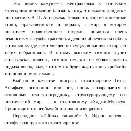
Это вновь кажущееся нейтральным к этическим
категориям понимание близко к тому, что можно увидеть в
построениях В. П. Астафьева. Только это
мир
не лишенный
этики, нравственности и морали, а мир, в котором
носителем нравственного стержня остаются очень
немногие, чья судьба трагична, а дело их обречено на гибель
в том мире, где само «вещество существования» отторгает
таких избранников. И потому высоким гимном звучит
астафьевская повесть, гимном тем, кто не убоялся начать
подъем вверх, зная, что там их будет ждать лишь «робкий»
татарник и чуткая мышь.
Выбрав в качестве эпиграфа стихотворение Готье,
Астафьев, осознанно или нет, вновь возвращается к
основному тексту-посреднику, структурирующему его
поэтический мир, — к толстовскому «Хаджи-Мурату».
Происходит это необычайно тонко и изощренно.
Переводчик «Тайных слияний» А. Эфрон перевела
строфу французского стихотворения: