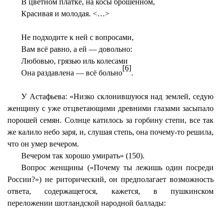
В цветном платке, на косы брошенном,
Красивая и молодая. <…>
Не подходите к ней с вопросами,
Вам всё равно, а ей — довольно:
Любовью, грязью иль колесами
[6]
Она раздавлена — всё больно
.
У Астафьева: «Низко склонившуюся над землей, седую
женщину с уже отцветающими древними глазами засыпало
порошей семян. Солнце катилось за горбину степи, все так
же калило небо заря, и, слушая степь, она почему-то решила,
что он умер вечером.
Вечером так хорошо умирать» (150).
Вопрос женщины («Почему ты лежишь один посреди
России?») не риторический, он предполагает возможность
ответа, содержащегося, кажется, в пушкинском
переложении шотландской народной баллады: