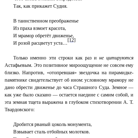
Так, как прикажет Судия.
В таинственном преображенье
Из праха взмоет красота,
И мрамор обретёт движенье,
[12]
И розой расцветут уста…
Только именно эти строки как раз и
не цитируются
Астафьевым. Это позитивное мироощущение не совсем ему
близко. Напротив, «отопревшая» звездочка на пирамидке-
памятнике свидетельствует об ином: условному мрамору не
дано обрести движенье до часа Страшного Суда. Земное —
как уже было сказано — остается наедине с самим собой, и
эта земная тщета выражена в глубоком стихотворении А. Т.
Твардовского:
Дробится рваный цоколь монумента,
Взвывает сталь отбойных молотков.