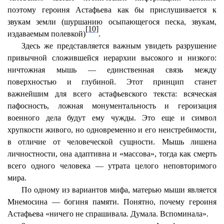
поэтому героиня Астафьева как бы прислушивается к
звукам земли (шуршанию осыпающегося песка, звукам,
[10]
издаваемым полевкой)
.
Здесь же представляется важным увидеть разрушение
привычной сложившейся иерархии высокого и низкого:
ничтожная мышь — единственная связь между
поверхностью и глубиной. Этот принцип станет
важнейшим для всего астафьевского текста: всяческая
пафосность, ложная монументальность и героизация
военного дела будут ему чужды. Это еще и символ
хрупкости живого, но одновременно и его неистребимости,
в отличие от человеческой сущности. Мышь лишена
личностности, она адаптивна и «массова», тогда как смерть
всего одного человека — утрата целого неповторимого
мира.
По одному из вариантов мифа, матерью мыши является
Мнемосина — богиня памяти. Понятно, почему героиня
Астафьева «ничего не спрашивала. Думала. Вспоминала».