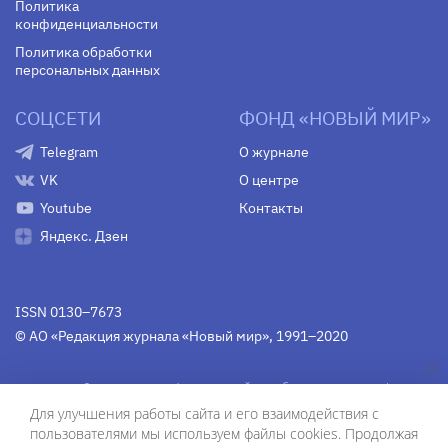
Политика
конфиденциальности
Политика обработки
персональных данных
СОЦСЕТИ
ФОНД «НОВЫЙ МИР»
Telegram
О журнале
VK
О центре
Youtube
Контакты
Яндекс. Дзен
ISSN 0130–7673
© АО «Редакция журнала «Новый мир», 1991–2020
Свидетельство Федеральной службы по надзору в сфере
связи, информационных технологий и массовых
Для улучшения работы сайта и его взаимодействия с
коммуникаций
средства массовой информации
пользователями мы используем файлы cookies. Продолжая
(Роскомнадзор)
ПИ № Фс 77-75754 от 13 июня 2019 г.