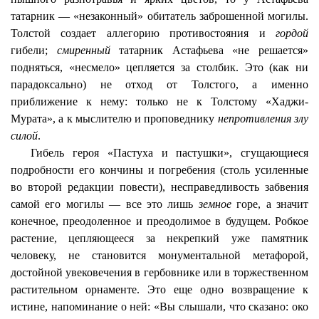
татарник — «незаконный» обитатель заброшенной могилы.
Толстой создает аллегорию противостояния и
гордой
гибели;
смиренный
татарник Астафьева «не решается»
подняться, «несмело» цепляется за столбик. Это (как ни
парадоксально) не отход от Толстого, а именно
приближение к нему: только не к Толстому «Хаджи-
Мурата», а к мыслителю и проповеднику
непротивления злу
силой
.
Гибель героя «Пастуха и пастушки», сгущающиеся
подробности его кончины и погребения (столь усиленные
во второй редакции повести), несправедливость забвения
самой его могилы — все это лишь
земное
горе, а значит
конечное, преодоленное и преодолимое в будущем. Робкое
растение, цепляющееся за некрепкий уже памятник
человеку, не становится монументальной метафорой,
достойной увековечения в гербовнике или в торжественном
растительном орнаменте. Это еще одно возвращение к
истине, напоминание о ней: «Вы слышали, что сказано: око