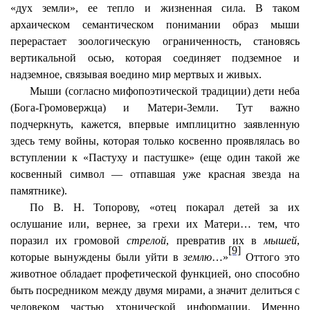
«дух земли», ее тепло и жизненная сила. В таком
архаическом семантическом понимании образ мыши
перерастает зоологическую ограниченность, становясь
вертикальной осью, которая соединяет подземное и
надземное, связывая воедино мир мертвых и живых.
Мыши (согласно мифопоэтической традиции) дети неба
(Бога-Громовержца) и Матери-Земли. Тут важно
подчеркнуть, кажется, впервые имплицитно заявленную
здесь тему войны, которая только косвенно проявлялась во
вступлении к «Пастуху и пастушке» (еще один такой же
косвенный символ — отпавшая уже красная звезда на
памятнике).
По В. Н. Топорову, «отец покарал детей за их
ослушание или, вернее, за грехи их Матери… тем, что
поразил их громовой
стрелой
, превратив их в
мышей
,
[9]
которые вынуждены были уйти в
землю
…»
Оттого это
животное обладает профетической функцией, оно способно
быть посредником между двумя мирами, а значит делиться с
человеком частью хтонической информации. Именно