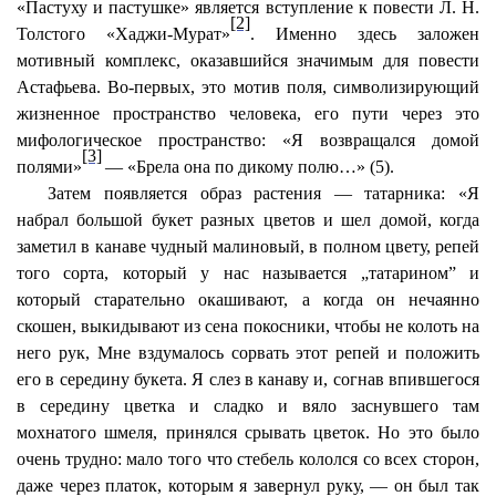
«Пастуху и пастушке» является вступление к повести Л. Н.
[2]
Толстого «Хаджи-Мурат»
. Именно здесь заложен
мотивный комплекс, оказавшийся значимым для повести
Астафьева. Во-первых, это мотив поля, символизирующий
жизненное пространство человека, его пути через это
мифологическое пространство: «Я возвращался домой
[3]
полями»
— «Брела она по дикому полю…» (5).
Затем появляется образ растения — татарника: «Я
набрал большой букет разных цветов и шел домой, когда
заметил в канаве чудный малиновый, в полном цвету, репей
того сорта, который у нас называется „татарином” и
который старательно окашивают, а когда он нечаянно
скошен, выкидывают из сена покосники, чтобы не колоть на
него рук, Мне вздумалось сорвать этот репей и положить
его в середину букета. Я слез в канаву и, согнав впившегося
в середину цветка и
сладко
и вяло заснувшего там
мохнатого шмеля, принялся срывать цветок. Но это было
очень трудно:
мало того
что стебель кололся со всех сторон,
даже через платок, которым я завернул руку, — он был так