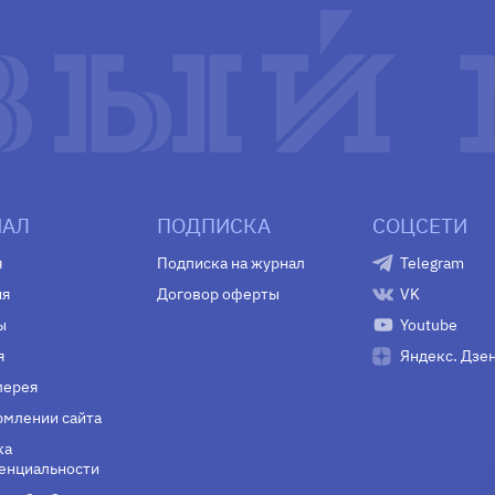
АЛ
ПОДПИСКА
СОЦСЕТИ
я
Подписка на журнал
Telegram
ия
Договор оферты
VK
ы
Youtube
я
Яндекс. Дзе
лерея
млении сайта
ка
енциальности