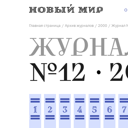
О
Главная страница
Архив журналов
2000
Журнал 
/
/
/
ЖУРНА
№12
2
1
2
3
4
5
6
7