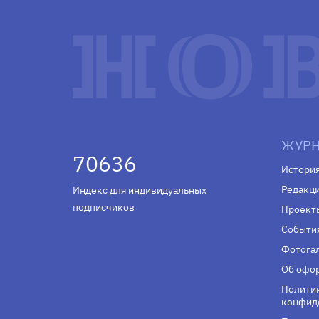
ЖУРН
70636
Истори
Редакц
Индекс для индивидуальных
подписчиков
Проект
Событи
Фотога
Об офор
Полити
конфид