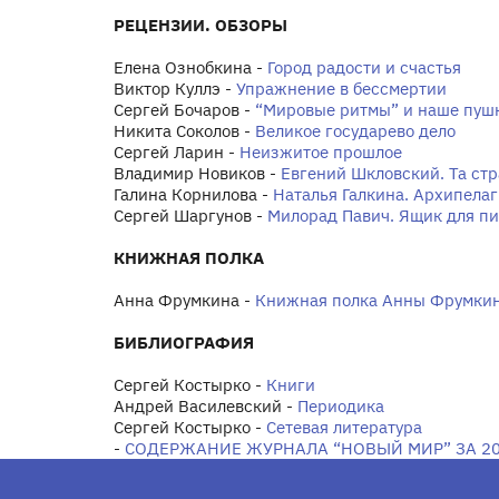
РЕЦЕНЗИИ. ОБЗОРЫ
Елена Ознобкина -
Город радости и счастья
Виктор Куллэ -
Упражнение в бессмертии
Сергей Бочаров -
“Мировые ритмы” и наше пуш
Никита Соколов -
Великое государево дело
Сергей Ларин -
Неизжитое прошлое
Владимир Новиков -
Евгений Шкловский. Та ст
Галина Корнилова -
Наталья Галкина. Архипелаг
Сергей Шаргунов -
Милорад Павич. Ящик для п
КНИЖНАЯ ПОЛКА
Анна Фрумкина -
Книжная полка Анны Фрумки
БИБЛИОГРАФИЯ
Сергей Костырко -
Книги
Андрей Василевский -
Периодика
Сергей Костырко -
Сетевая литература
-
СОДЕРЖАНИЕ ЖУРНАЛА “НОВЫЙ МИР” ЗА 20