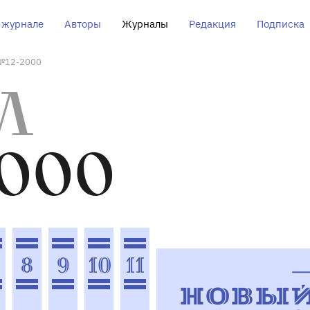
 журнале
Авторы
Журналы
Редакция
Подписка
№12-2000
Л
000
8
9
10
11