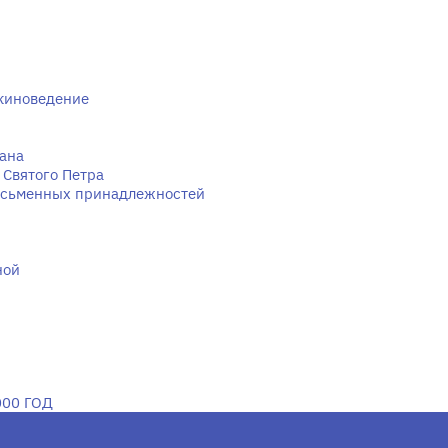
киноведение
рана
 Святого Петра
исьменных принадлежностей
ной
00 ГОД