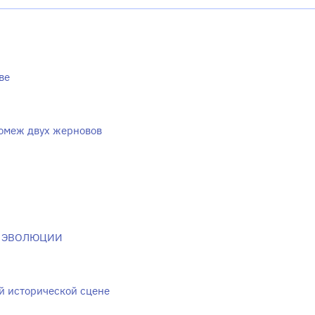
ве
омеж двух жерновов
Х ЭВОЛЮЦИИ
й исторической сцене