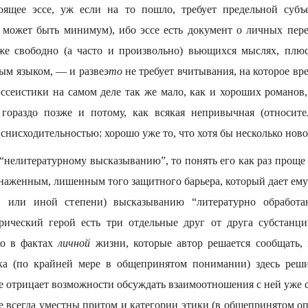
оящее эссе, уж если на то пошло, требует предельной субъ
 может быть минимум), ибо эссе есть документ о личных пер
же свободно (а часто и произвольно) вьющихся мыслях, плю
ым языком, — и разве
это
не требует вчитывания, на которое вр
эссеистики на самом деле так же мало, как и хороших романов
гораздо позже и потому, как всякая непривычная (относите
 снисходительностью: хорошо уже то, что хотя бы несколько ново
 “нелитературному высказыванию”, то понять его как раз проще
бнаженным, лишенным того защитного барьера, который дает ему
й или иной степени) высказыванию “литературно обработан
рический герой есть три отдельные друг от друга субстанц
ко в фактах
личной
жизни, которые автор решается сообщать,
ка (по крайней мере в общепринятом понимании) здесь реши
 не отрицает возможности обсуждать взаимоотношения с ней уже
е всегда уместны притом и категории этики (в общепринятом оп