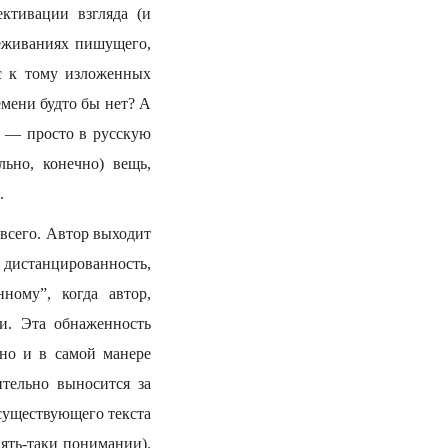
ективации взгляда (и
еживаниях пишущего,
с к тому изложенных
емени будто бы нет? А
, — просто в русскую
льно, конечно) вещь,
.
 всего. Автор выходит
 дистанцированность,
ному”, когда автор,
ии. Эта обнаженность
 но и в самой манере
тельно выносится за
 существующего текста
ять-таки понимании).