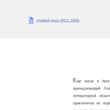
«Новый мир» №12, 2000
Е
ще когда в бук
принадлежащий Але
литературной обла
практически не поро