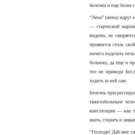
болезни и еще более 
“Лена” (жена) вдруг н
— старческий маразм
видимо, не смиряется
проявится столь свой
ничего поделать нель
больниц, да еще и п
что не приведи Бог.
ходить за ней сам.
Болезнь прогрессиру
тяжелобольным чело
констатация — как т
мыть, стирать и замы
“Господи! Дай мне си