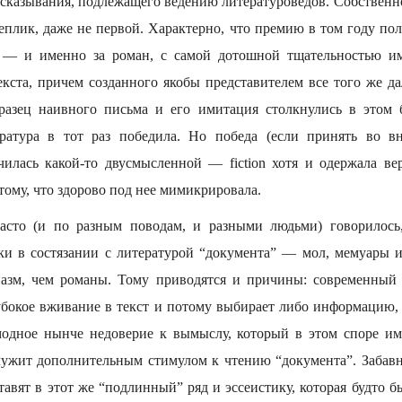
сказывания, подлежащего ведению литературоведов. Собственно
еплик, даже не первой. Характерно, что премию в том году по
 — и именно за роман, с самой дотошной тщательностью 
екста, причем созданного якобы представителем все того же да
разец наивного письма и его имитация столкнулись в этом б
ература в тот раз победила. Но победа (если принять во в
илась какой-то двусмысленной — fiction хотя и одержала верх
ому, что здорово под нее мимикрировала.
асто (и по разным поводам, и разными людьми) говорилось,
чки в состязании с литературой “документа” — мол, мемуары
азм, чем романы. Тому приводятся и причины: современный ч
убокое вживание в текст и потому выбирает либо информацию,
модное нынче недоверие к вымыслу, который в этом споре им
лужит дополнительным стимулом к чтению “документа”. Забавн
 ставят в этот же “подлинный” ряд и эссеистику, которая будто б