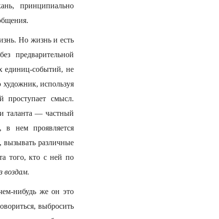
кань, принципиально
общения.
знь. Но жизнь и есть
без предварительной
х единиц-событий, не
 художник, используя
й проступает смысл.
ии таланта — частный
 в нем проявляется
о, вызывать различные
а того, кто с ней по
 воздам.
чем-нибудь же он это
овориться, выбросить