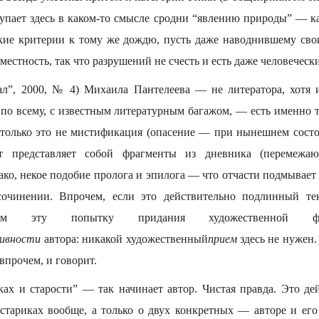
тупает здесь в каком-то смысле сродни “явлению природы” — 
кие критерии к тому же дождю, пусть даже наводнившему св
местность, так что разрушений не счесть и есть даже человеческ
ал”, 2000, № 4) Михаила Пантелеева — не литератора, хотя
 по всему, с известным литературным багажом, — есть именно 
 только это не мистификация (опасение — при нынешнем сос
ст представляет собой фрагменты из дневника (перемежа
нако, некое подобие пролога и эпилога — что отчасти подмывае
сочинении. Впрочем, если это действительно подлинный тек
несем эту попытку придания художественной
ивности
автора: никакой художественный
прием
здесь не нужен.
впрочем, и говорит.
ках и старости” — так начинает автор. Чистая правда. Это де
стариках вообще, а только о двух конкретных — авторе и его