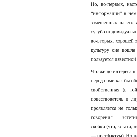
Но, во-первых, наст
“информации” в нем
замешенных на его 
сугубо индивидуальн
во-вторых, хорошей 
культуру она вошла 
пользуется известной
Что же до интереса к
перед нами как бы о
свойственная (в то
повествователь и ли
проявляется не толь
говорения — эстети
скобки (что, кстати,
— постфактум). Но н