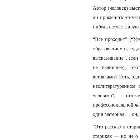
Автор (человек) выс
ли применять этичес
нибудь несчастливую 
“Все проходит” (“Ур
образованием и, судя
высказывание”, если
не излишнее). Тек
вставками). Есть, од
неолитературенном 
человека”, от
профессиональной
на
один материал — он, 
“Это рассказ о стари
стариках — но не о 