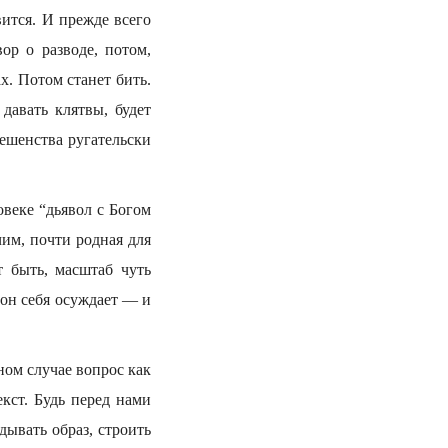
вится. И прежде всего
ор о разводе, потом,
х. Потом станет бить.
 давать клятвы, будет
бешенства ругательски
овеке “дьявол с Богом
чим, почти родная для
т быть, масштаб чуть
м он себя осуждает — и
ном случае вопрос как
кст. Будь перед нами
дывать образ, строить