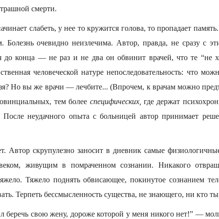
страшной смерти.
ачинает слабеть, у нее то кружится голова, то пропадает память
. Болезнь очевидно неизлечима. Автор, правда, не сразу с эти
 до конца — не раз и не два он обвинит врачей, что те “не х
ственная человеческой натуре непоследовательность: что можн
зя? Но вы же врачи — лечбите... (Впрочем, к врачам можно пред
ровинциальных, тем более
специфических,
где держат психохрони
) После неудачного опыта с больницей автор принимает реше
ет. Автор скрупулезно заносит в дневник самые физиологичны
веком, живущим в помраченном сознании. Никакого отвращ
яжело. Тяжело поднять обвисающее, покинутое сознанием тел
вать. Терпеть бессмысленность существа, не знающего, ни кто ты,
л беречь свою жену, дороже которой у меня никого нет!” — мол