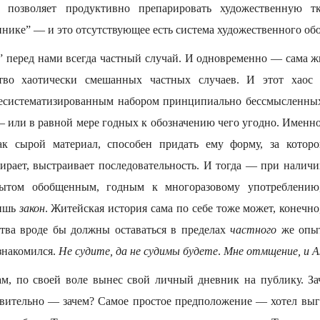
 позволяет продуктивно препарировать художественную т
ннике” — и это отсутствующее есть система художественного об
” перед нами всегда частный случай. И одновременно — сама жи
тво хаотически смешанных частных случаев. И этот хаос 
несистематизированным набором принципиально бессмысленны
 или в равной мере годных к обозначению чего угодно. Именно
ак сырой материал, способен придать ему форму, за которо
бирает, выстраивает последовательность. И тогда — при налич
пытом обобщенным, годным к многоразовому употреблению,
бишь
закон
. Житейская история сама по себе тоже может, конечн
ства вроде бы должны оставаться в пределах
частного
же опыт
знакомился.
Не судите, да не судимы будете
.
Мне отмщение, и Аз
м, по своей воле вынес свой личный дневник на публику. За
ствительно — зачем? Самое простое предположение — хотел выг