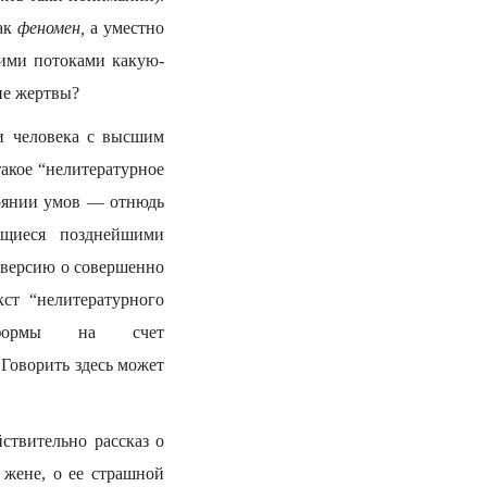
как
феномен,
а уместно
оими потоками какую-
ие жертвы?
 и человека с высшим
такое “нелитературное
тоянии умов — отнюдь
ющиеся позднейшими
т версию о совершенно
ст “нелитературного
 формы на счет
 Говорить здесь может
йствительно рассказ о
 жене, о ее страшной