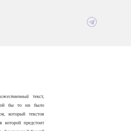
удожественный
текст,
акой бы то ни было
оя, который текстов
 в которой предстоит