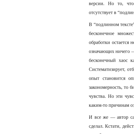
версии. Но то, что
отсутствует в “подли
В “подлинном тексте
бесконечное множес
обработки остается 
означающих ничего —
бесконечный хаос к
Систематизирует, от
опыт становится о
закономерность, то 
чувства. Но эти чув
каким-то причинам о
И все же — автор са
сделал. Кстати, дей