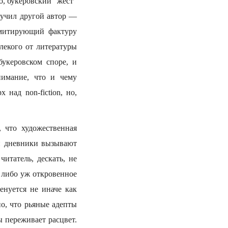
, букеровский “жест”
лучил другой автор —
имитирующий фактуру
лекого от литературы
укеровском споре, и
нимание, что и чему
 над non-fiction, но,
 что художественная
 и дневники вызывают
итатель, дескать, не
 либо уж откровенное
енуется не иначе как
о, что рьяные адепты
ы переживает расцвет.