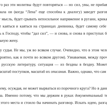
о раз эти молитвы будут повторяться — но сил, увы, не приба
ла он (когда “Лена” еще способна к диалогу) заведет разгов
у мысль, будет срывать непосильное напряжение в ругани, крика
 каяться и каяться на страницах дневника, будет самому себе
ь к Господу, чтобы “дал сил”, — и снова, и снова в приступах 
льную жену.
у судья. Не мы, уж во всяком случае. Очевидно, что в этом чел
ероятно, как и почти во всяком другом). Узнаваемая, между про
 русскую литературу, ситуация — из бездны в бездну. Може
масштаб поступков, масштаб их
описания
. Важно, однако, что са
му, осуждая, не может вырваться из порочного круга? Но в дан
ла. Именно потому, что мы держим в руках
документальный
те
 этого места и стоило бы начинать разговор. Искать идею, разга