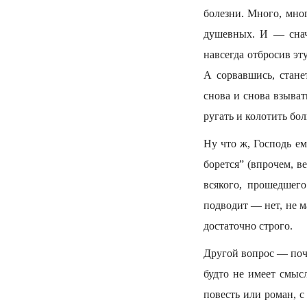
болезни. Много, мног
душевных. И — снача
навсегда отбросив эт
А сорвавшись, станет
снова и снова взыват
ругать и колотить бо
Ну что ж, Господь ем
борется” (впрочем, в
всякого, прошедшего
подводит — нет, не 
достаточно строго.
Другой вопрос — поче
будто не имеет смыс
повесть или роман, с