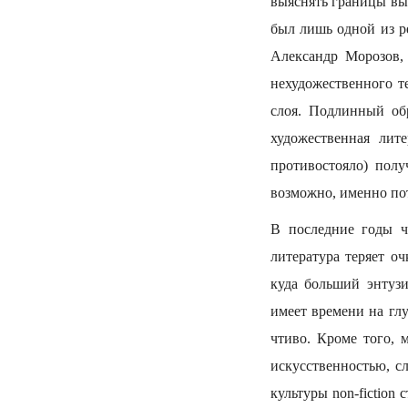
выяснять границы вы
был лишь одной из р
Александр Морозов,
нехудожественного т
слоя. Подлинный об
художественная лит
противостояло) получ
возможно, именно пот
В последние годы ч
литература теряет о
куда больший энтузи
имеет времени на гл
чтиво. Кроме того, 
искусственностью, с
культуры non-fiction