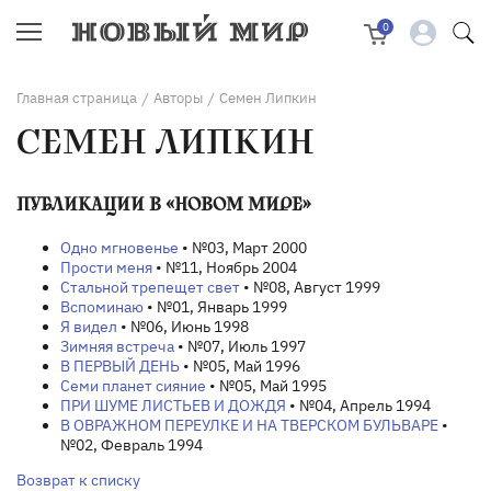
0
Главная страница
Авторы
Семен Липкин
/
/
СЕМЕН ЛИПКИН
ПУБЛИКАЦИИ В «НОВОМ МИРЕ»
Одно мгновенье
• №03, Март 2000
Прости меня
• №11, Ноябрь 2004
Стальной трепещет свет
• №08, Август 1999
Вспоминаю
• №01, Январь 1999
Я видел
• №06, Июнь 1998
Зимняя встреча
• №07, Июль 1997
В ПЕРВЫЙ ДЕНЬ
• №05, Май 1996
Семи планет сияние
• №05, Май 1995
ПРИ ШУМЕ ЛИСТЬЕВ И ДОЖДЯ
• №04, Апрель 1994
В ОВРАЖНОМ ПЕРЕУЛКЕ И НА ТВЕРСКОМ БУЛЬВАРЕ
•
№02, Февраль 1994
Возврат к списку