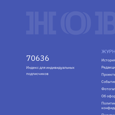
ЖУРН
70636
Истори
Редакц
Индекс для индивидуальных
подписчиков
Проект
Событи
Фотога
Об офор
Полити
конфид
Политик