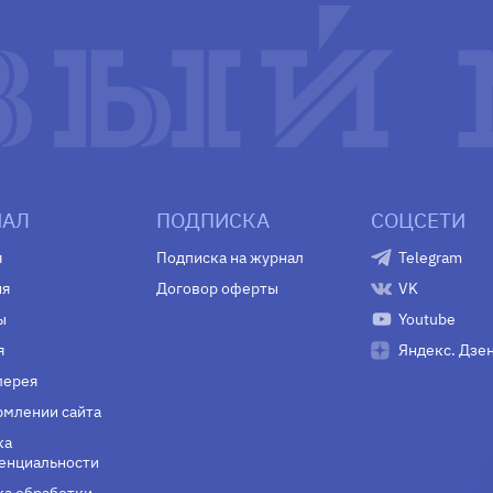
АЛ
ПОДПИСКА
СОЦСЕТИ
я
Подписка на журнал
Telegram
ия
Договор оферты
VK
ы
Youtube
я
Яндекс. Дзе
лерея
млении сайта
ка
енциальности
а обработки