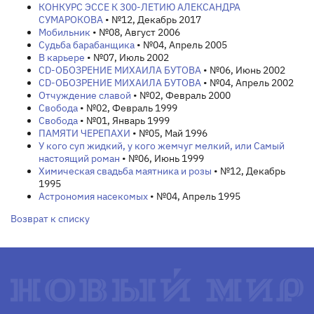
КОНКУРС ЭССЕ К 300-ЛЕТИЮ АЛЕКСАНДРА
СУМАРОКОВА
• №12, Декабрь 2017
Мобильник
• №08, Август 2006
Судьба барабанщика
• №04, Апрель 2005
В карьере
• №07, Июль 2002
СD-ОБОЗРЕНИЕ МИХАИЛА БУТОВА
• №06, Июнь 2002
СD-ОБОЗРЕНИЕ МИХАИЛА БУТОВА
• №04, Апрель 2002
Отчуждение славой
• №02, Февраль 2000
Свобода
• №02, Февраль 1999
Свобода
• №01, Январь 1999
ПАМЯТИ ЧЕРЕПАХИ
• №05, Май 1996
У кого суп жидкий, у кого жемчуг мелкий, или Самый
настоящий роман
• №06, Июнь 1999
Химическая свадьба маятника и розы
• №12, Декабрь
1995
Астрономия насекомых
• №04, Апрель 1995
Возврат к списку