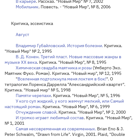
В карьере
. Рассказ. "Новый Мир" № 7, 2002
Мобильник
. Повесть. - "Новый Мир", № 8, 2006
Критика, эссеистика
Август
Владимир Губайловский. История болезни.
Критика.
"Новый Мир" № 2, 1995
В. Д. Конен. Третий пласт. Новые массовые жанры в
музыке XX века
. Критика. "Новый Мир", № 8, 1995
Химическая свадьба маятника и розы
(Умберто Эко.
Маятник Фуко. Роман). Критика. "Новый мир", № 12, 1995
"
Вселенная подтолкнула меня локтем в бок!
". О
тетралогии Лоренса Даррелла "Александрийский квартет".
Критика. "Новый мир" № 5, 1998
Памяти черепахи
. Критика. "Новый Мир", № 5, 1996
У кого суп жидкий, у кого жемчуг мелкий, или Самый
настоящий роман
. Критика. "Новый Мир", № 6, 1999
Отчуждение славой
. Критика. "Новый Мир", № 2, 2000
И громко играет любимый состав
. Критика. "Новый Мир",
№ 1, 2001
Самая несовременная из современных.
Brian Eno & J.
Peter Schwalm, "Drawn from Life".
Virgin, 2001. Plaid, "Double