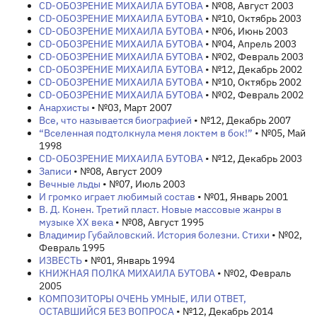
CD-ОБОЗРЕНИЕ МИХАИЛА БУТОВА
• №08, Август 2003
CD-ОБОЗРЕНИЕ МИХАИЛА БУТОВА
• №10, Октябрь 2003
CD-ОБОЗРЕНИЕ МИХАИЛА БУТОВА
• №06, Июнь 2003
CD-ОБОЗРЕНИЕ МИХАИЛА БУТОВА
• №04, Апрель 2003
CD-ОБОЗРЕНИЕ МИХАИЛА БУТОВА
• №02, Февраль 2003
CD-ОБОЗРЕНИЕ МИХАИЛА БУТОВА
• №12, Декабрь 2002
CD-ОБОЗРЕНИЕ МИХАИЛА БУТОВА
• №10, Октябрь 2002
CD-ОБОЗРЕНИЕ МИХАИЛА БУТОВА
• №02, Февраль 2002
Анархисты
• №03, Март 2007
Все, что называется биографией
• №12, Декабрь 2007
“Вселенная подтолкнула меня локтем в бок!”
• №05, Май
1998
CD-ОБОЗРЕНИЕ МИХАИЛА БУТОВА
• №12, Декабрь 2003
Записи
• №08, Август 2009
Вечные льды
• №07, Июль 2003
И громко играет любимый состав
• №01, Январь 2001
В. Д. Конен. Третий пласт. Новые массовые жанры в
музыке XX века
• №08, Август 1995
Владимир Губайловский. История болезни. Стихи
• №02,
Февраль 1995
ИЗВЕСТЬ
• №01, Январь 1994
КНИЖНАЯ ПОЛКА МИХАИЛА БУТОВА
• №02, Февраль
2005
КОМПОЗИТОРЫ ОЧЕНЬ УМНЫЕ, ИЛИ ОТВЕТ,
ОСТАВШИЙСЯ БЕЗ ВОПРОСА
• №12, Декабрь 2014