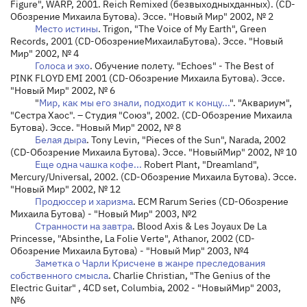
Figure", WARP, 2001. Reich Remixed (
без
выходных
данных
). (CD-
Обозрение
Михаила
Бутова
).
Эссе
. "
Новый
Мир
" 2002, № 2
Место истины
. Trigon, "The Voice of My Earth", Green
Records, 2001 (CD-
Обозрение
Михаила
Бутова
).
Эссе. "Новый
Мир" 2002, № 4
Голоса и эхо
. Обучение полету. "Echoes" - The Best of
PINK FLOYD EMI 2001 (CD-Обозрение Михаила Бутова). Эссе.
"Новый Мир" 2002, № 6
"
Мир, как мы его знали, подходит к концу...
". "Аквариум",
"Сестра Хаос". – Студия "Союз", 2002. (CD-Обозрение Михаила
Бутова). Эссе. "Новый Мир" 2002, № 8
Белая дыра
. Tony Levin, "Pieces of the Sun", Narada, 2002
(CD-Обозрение Михаила Бутова). Эссе
. "
Новый
Мир
" 2002, № 10
Еще одна чашка кофе...
Robert Plant, "Dreamland",
Mercury/Universal, 2002.
(CD-Обозрение Михаила Бутова). Эссе.
"Новый Мир" 2002, № 12
Продюссер и харизма
. ECM Rarum Series (CD-Обозрение
Михаила Бутова) - "Новый Мир" 2003, №2
Странности на завтра
. Blood Axis & Les Joyaux De La
Princesse, "Absinthe, La Folie Verte", Athanor, 2002 (CD-
Обозрение Михаила Бутова) - "Новый Мир" 2003, №4
Заметка о Чарли Крисчене в жанре преследования
собственного смысла
.
Charlie Christian, "The Genius of the
Electric Guitar" , 4CD set, Columbia, 2002 - "
Новый
Мир
" 2003,
№6