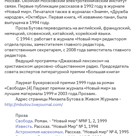
Москве. Окончил Московский электротехнический институт
связи. Первые публикации рассказов в 1992 году в журнале
«Новый мир». Печатался также в журналах «Знамя», «Дружба
народов», «Октябрь». Первая книга, «К изваянию пана», была
выпущена в 1994 году.
Проза Бутова переводилась на английский, французский,
немецкий, словенский, китайский, корейский языки.
С 1994 г. работает в журнале «Новый мир» редактором
отдела прозы, заместителем главного редактора,
ответственным секретарем, с 2008 года заместитель главного
редактора.
Ведущий программы «Джазовый лексикон» на
христианском церковно-общественном радио. Председатель
совета экспертов литературной премии «Большая книга»
Лауреат Букеровской премии 1999 года за роман
«Свобода».[4] Лауреат премии журнала «Новый мир» за
лучшие материалы 1999 и 2003 года.Прозаик.
Адрес страницы Михаила Бутова в Живом Журнале -
http://mbutov.livejournal.com/
Проза
Свобода
. Роман. - "Новый мир" №№ 1, 2, 1999
Известь
. Рассказ. "Новый Мир" № 1, 1994
Астрономия насекомых
. Рассказ. "Новый мир" № 4, 1995