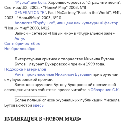
"Мурка" для бога
. Хоронько-оркестр, "Страшные песни",
Снегири/Ш2, 2002. - "Новый Мир" 2003, №8
GENERATION "Б"
. Paul McCartney,"Back in the World", EMI,
2003 - "
Новый
Мир
" 2003, №10
Апология "Горбушки", или цена как культурный фактор
. -
"Новый Мир" 2003, №12
Записи – сетевой «Новый мир» в «Журнальном зале»
Август
Сентябрь- октябрь
Ноябрь-декабрь
Литературная критика о творчестве Михаила Бутова
Бутов - лауреат Букеровской премии 1999 года.
Подборка материалов
Речь, произнесенная Михаилом Бутовым
при вручении
ему Букеровской премии.
Заметки о вручении Бутову Букеровской премии и об
освещении этого события в прессе читайте в
Обозрении С.К.
______________
Более полный список журнальных публикаций Михаила
Бутова смотри
здесь
ПУБЛИКАЦИИ В «НОВОМ МИРЕ»