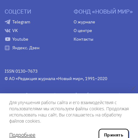
СОЦСЕТИ
ФОНД «НОВЫЙ МИР»
Telegram
О журнале
VK
О центре
Youtube
Контакты
Яндекс. Дзен
ISSN 0130–7673
© АО «Редакция журнала «Новый мир», 1991–2020
Свидетельство Федеральной службы по надзору в сфере
связи, информационных технологий и массовых
Для улучшения работы сайта и его взаимодействия с
коммуникаций
средства массовой информации
пользователями мы используем файлы cookies. Продолжая
(Роскомнадзор)
ПИ № Фс 77-75754 от 13 июня 2019 г.
использовать наш сайт, Вы соглашаетесь на обработку
файлов cookies.
Дизайн — Рустам Габбасов.
Шрифты — Zhivago Display и IBM Plex Sans.
Подробнее
Принять
Разработка сайта — ООО «Инфодизайн»
, 2020.