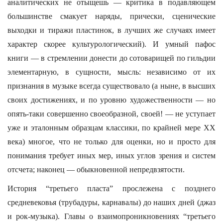
аналитических не отыщешь — критика в подавляющем
большинстве смакует наряды, прически, сценические
выходки и тиражи пластинок, в лучших же случаях имеет
характер скорее культурологический). И умный пафос
книги — в стремлении донести до сотоварищей по гильдии
элементарную, в сущности, мысль: независимо от их
признания в музыке всегда существовало (а ныне, в высших
своих достижениях, и по уровню художественности — но
опять-таки совершенно своеобразной, своей! — не уступает
уже и эталонным образцам классики, по крайней мере XX
века) многое, что не только для оценки, но и просто для
понимания требует иных мер, иных углов зрения и систем
отсчета; наконец — обыкновенной непредвзятости.
История “третьего пласта” прослежена с позднего
средневековья (трубадуры, карнавалы) до наших дней (джаз
и рок-музыка). Главы о взаимопроникновениях “третьего