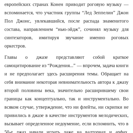
европейских странах Конен приводит роговую музыку —
вспоминается, что участник группы “Лед Зеппелин” Джон
Пол Джонс, увлекавшийся, после распада знаменитого
состава, направлением “нью-эйдж”, сочинял музыку для
синтезаторов, имитируя звучание именно роговых
оркестров.
Главы о джазе представляют собой краткое
самоцитирование из “Рождения...” — впрочем, задача книги
и не предполагает здесь расширения темы. Обращает на
себя внимание некоторая невнимательность автора к джазу
второй половины века, значительно расширившему свои
границы как концептуально, так и инструментально. Во
всяком случае, утверждение, что ни флейты, ни скрипки не
привились в джазе в качестве инструментов мелодических,
вызывает определенное недоумение, если вспомнить, что в
50-е джаз начали играть даже на валторнах и арфах.