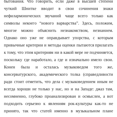
бытования. Что говорить, если даже в высшей степени
чуткий Шнитке вводит в свои сочинения знаки
нефилармонических звучаний чаще всего только как
символы некоего “нового варварства”. Здесь, положим,
многое можно объяснить незнакомством, незнанием.
Однако оно уже не оправдывает упорства, с которым
привычные критерии и методы оценки пытаются прилагать
к тому, что этим критериям ни в какой мере не подчиняется,
поскольку где наработало, а где и изначально имело свои.
Конен была и осталась музыковедом того же,
консерватурского, академического толка (справедливости
ради стоит отметить, что дела с музыковедением иным не
всегда хороши не только у нас, но и на Западе: джаз там,
несомненно, глубоко проанализирован и осмыслен, а вот
подходить серьезно к явлениям рок-культуры как-то не
принято, так что статей именно в музыкальном плане