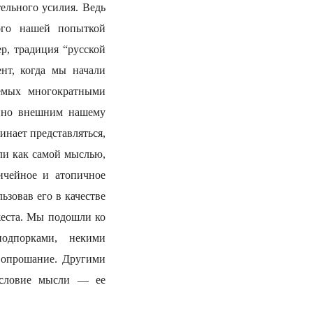
ельного усилия. Ведь
ого нашей попыткой
р, традиция “русской
нт, когда мы начали
уемых многократными
енно внешним нашему
инает представляться,
ли как самой мыслью,
ичейное и атопичное
ьзовав его в качестве
 жеста. Мы подошли ко
подпорками, некими
вопрошание. Другими
 условие мысли — ее