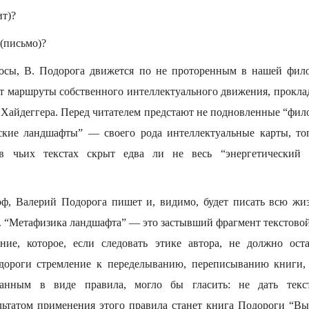
ит)?
 (письмо)?
росы, В. Подорога движется по не проторенным в нашей фило
ает маршруты собственного интеллектуального движения, прокла
 Хайдеггера. Перед читателем предстают не подновленные “фило
ские ландшафты” — своего рода интеллектуальные карты, то
в чьих текстах скрыт едва ли не весь “энергетический з
оф, Валерий Подорога пишет и, видимо, будет писать всю жи
. “Метафизика ландшафта” — это застывший фрагмент текстовой
ние, которое, если следовать этике автора, не должно оста
дороги стремление к переделыванию, переписыванию книги, 
ванным в виде правила, могло бы гласить: не дать текс
ультатом применения этого правила станет книга Подороги “