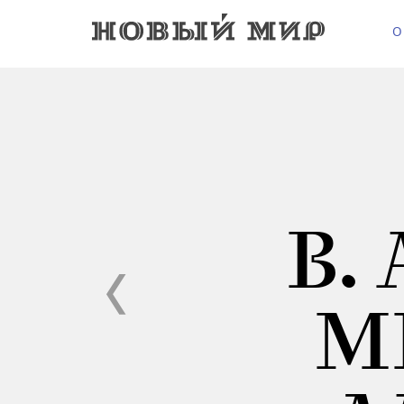
О
В.
М