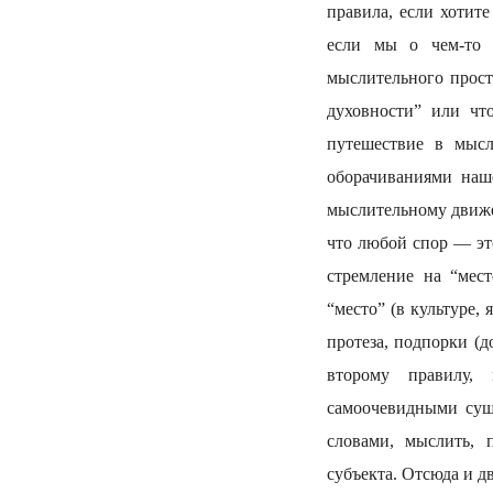
правила, если хотит
если мы о чем-то 
мыслительного прост
духовности” или чт
путешествие в мысл
оборачиваниями наш
мыслительному движен
что любой спор — эт
стремление на “мес
“место” (в культуре,
протеза, подпорки (д
второму правилу, 
самоочевидными сущ
словами, мыслить, 
субъекта. Отсюда и д