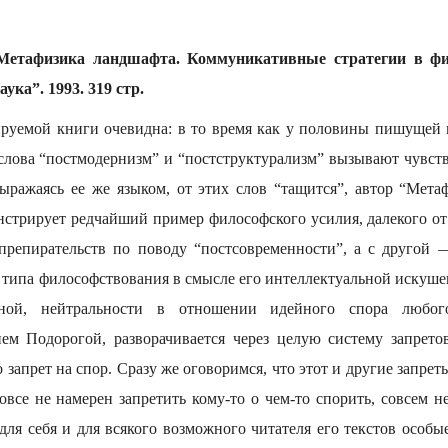
етафизика ландшафта. Коммуникативные стратегии в фи
ука”. 1993. 319 стр.
руемой книги очевидна: в то время как у половины пишущей
слова “постмодернизм” и “постструктурализм” вызывают чувство
выражаясь ее же языком, от этих слов “тащится”, автор “Мета
нстрирует редчайший пример философского усилия, далекого от
препирательств по поводу “постсовременности”, а с другой 
 типа философствования в смысле его интеллектуальной искушен
ной, нейтральности в отношении идейного спора любог
ем Подорогой, разворачивается через целую систему запрето
 запрет на спор. Сразу же оговоримся, что этот и другие запрет
все не намерен запретить кому-то о чем-то спорить, совсем н
для себя и для всякого возможного читателя его текстов особы