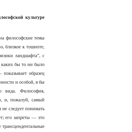
лософской культуре
 на философские темы
, близкое к тошноте,
физики ландшафта”, с
 каких бы то ни было
— показывает образец
ности и особой, я бы
о вида. Философия,
в, и, пожалуй, самый
ы не следует понимать
ет; его запреты — это
е трансцендентальные