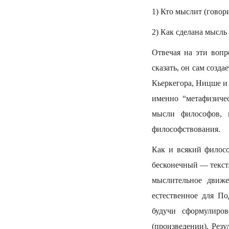
1) Кто мыслит (говор
2) Как сделана мысль
Отвечая на эти воп
сказать, он сам созд
Кьеркегора, Ницше и
именно “метафизиче
мысли философов, 
философствования.
Как и всякий филос
бесконечный — текст
мыслительное движе
естественное для По
будучи сформулиро
(произведении). Рез