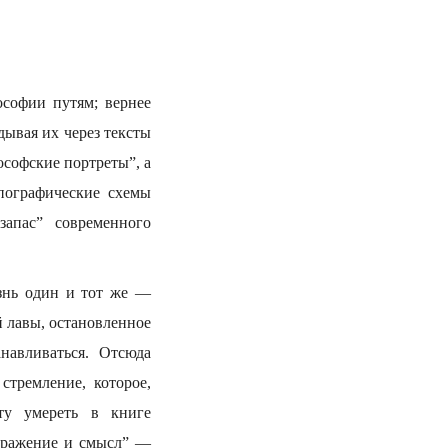
софии путям; вернее
дывая их через тексты
софские портреты”, а
пографические схемы
апас” современного
знь один и тот же —
 лавы, остановленное
навливаться. Отсюда
стремление, которое,
ту умереть в книге
Выражение и смысл” —