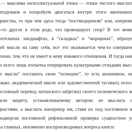
е — максимы интеллектуальной этики — этики чистого мыслит
подумаем и попробуем двигаться внутри этого завоеванн
ранства, то при чем здесь тогда “постмодернизм” или, наприме
о-то другое в этом роде, что провоцирует спор? В тот моме
ительных ландшафтах, в “складках” и “морщинах”, образ
ей мысли на саму себя, все это оказывается чем-то соверш
ию, тем, что не имеет к нему никакого отношения. И тогда нач
о всего лишь попытка оперировать культурными отходами мыс
то мысли” поставить свою “позицию”, то есть анонимное, н
 языке, академической школе или художественной тусовке), испол
ословный перевод латинского subjectus) своего полемического
или запрету, устанавливаемому автором: не мыслить 
ностями, а мыслить наперекор им, ставя их под постоянное 
подвергая постоянной рефлексивной проверке сущностное
ва главных, неизменно воспроизводимых вопроса книги: