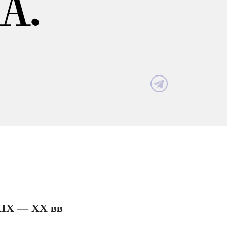
А.
XIX — XX вв