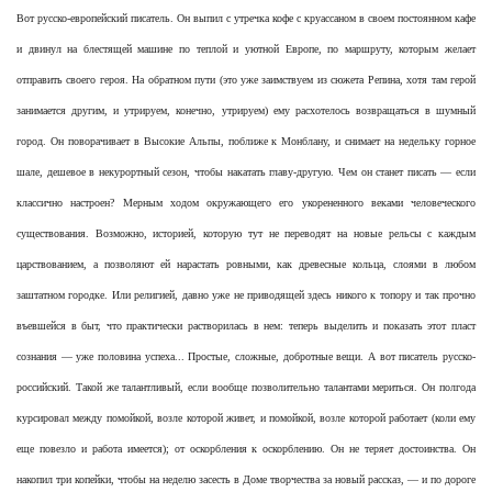
Вот русско-европейский писатель. Он выпил с утречка кофе с круассаном в своем постоянном кафе
и двинул на блестящей машине по теплой и уютной Европе, по маршруту, которым желает
отправить своего героя. На обратном пути (это уже заимствуем из сюжета Репина, хотя там герой
занимается другим, и утрируем, конечно, утрируем) ему расхотелось возвращаться в шумный
город. Он поворачивает в Высокие Альпы, поближе к Монблану, и снимает на недельку горное
шале, дешевое в некурортный сезон, чтобы накатать главу-другую. Чем он станет писать — если
классично настроен? Мерным ходом окружающего его укорененного веками человеческого
существования. Возможно, историей, которую тут не переводят на новые рельсы с каждым
царствованием, а позволяют ей нарастать ровными, как древесные кольца, слоями в любом
заштатном городке. Или религией, давно уже не приводящей здесь никого к топору и так прочно
въевшейся в быт, что практически растворилась в нем: теперь выделить и показать этот пласт
сознания — уже половина успеха... Простые, сложные, добротные вещи. А вот писатель русско-
российский. Такой же талантливый, если вообще позволительно талантами мериться. Он полгода
курсировал между помойкой, возле которой живет, и помойкой, возле которой работает (коли ему
еще повезло и работа имеется); от оскорбления к оскорблению. Он не теряет достоинства. Он
накопил три копейки, чтобы на неделю засесть в Доме творчества за новый рассказ, — и по дороге