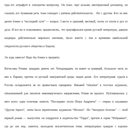
туда его штрафует в электричке контролер. Он тоже, черт возьми, мистериозный резонатор, он
слышит, его бумажная речь тоже совпадет с ритмом действительности... Но с другим. Кто из них
двоих ближе к “последней сути” — вопрос. Сам-то я здешний, местный, плоть от плоти и дух от
духа. И все же я осмеливаюсь предполагать, что триумфальное время русской литературы, давшее
шедевры действительно мирового значения, было вместе с тем и временем наибольшей
открытости русского общества в Европу.
Эк куда занесло! Надо бы ближе к предмету.
Вячеславу Репину тридцать девять лет. Четырнадцать он живет за границей, большую часть из
них в Париже, причем от русской эмигрантской среды скорее далек. Его литературная судьба в
России складывается не по привычным сценариям. Никакой “обкатки” в толстых журналах,
обыкновенной для писателя некоммерческого направления, Репин не прошел. Публиковалась у
него всего одна отличная повесть “Последняя охота Петра Андреича” — сперва в альманахе
“Другие берега”, затем была перепечатана журналом “Москва”. Но “Звездную болезнь” — свой
первый роман — выпустить он умудрился в издательстве “Терра”, причем в серии “Избранное”,
где до сих пор, кажется, выходили исключительно томы литературных грандов с хорошо