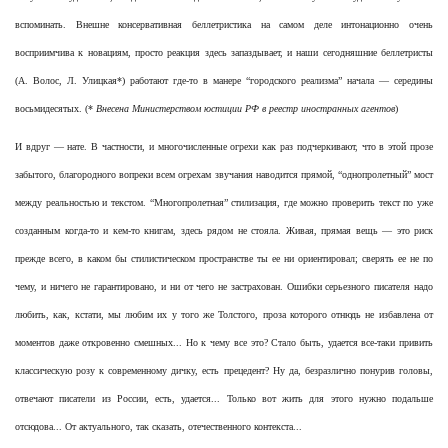
вспоминать. Внешне консервативная беллетристика на самом деле интонационно очень
восприимчива к новациям, просто реакция здесь запаздывает, и наши сегодняшние беллетристы
(А. Волос, Л. Улицкая*) работают где-то в манере “городского реализма” начала — середины
восьмидесятых. (*
Внесена Министерством юстиции РФ в реестр иностранных агентов
)
И вдруг — нате. В частности, и многочисленные огрехи как раз подчеркивают, что в этой прозе
забытого, благородного вопреки всем огрехам звучания наводится прямой, “однопролетный” мост
между реальностью и текстом. “Многопролетная” стилизация, где можно проверить текст по уже
созданным когда-то и кем-то книгам, здесь рядом не стояла. Живая, прямая вещь — это риск
прежде всего, в каком бы стилистическом пространстве ты ее ни ориентировал; сверять ее не по
чему, и ничего не гарантировано, и ни от чего не застрахован. Ошибки серьезного писателя надо
любить, как, кстати, мы любим их у того же Толстого, проза которого отнюдь не избавлена от
моментов даже откровенно смешных... Но к чему все это? Стало быть, удается все-таки привить
классическую розу к современному дичку, есть прецедент? Ну да, безразлично понурив головы,
отвечают писатели из России, есть, удается... Только вот жить для этого нужно подальше
отсюдова... От актуального, так сказать, отечественного контекста...