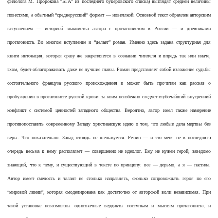
филолога М. Пророкова “БГА” из последнего букеровского списка) выглядят средней величины
повестями, а обычный “среднерусский” формат — новеллкой. Основной текст обрамлен авторским
вступлением — историей знакомства автора с протагонистом в России — и дневниками
протагониста. Во многом вступление и “делает” роман. Именно здесь задана структурная для
книги интонация, которая сразу же закрепляется в сознании читателя и впредь так или иначе,
эхом, будет облагораживать даже не лучшие главы. Роман представляет собой изложение судьбы
состоятельного француза русского происхождения и может быть прочитан как рассказ о
пробуждении в протагонисте русской крови, за коим неизбежно следует глубочайший внутренний
конфликт с системой ценностей западного общества. Вероятно, автор имел также намерение
противопоставить современному Западу христианскую идею о том, что любые дела мертвы без
веры. Что показательно: Запад отнюдь не шельмуется. Репин — и это меня не в последнюю
очередь весьма к нему располагает — совершенно не идеолог. Ему не нужен герой, заведомо
знающий, что к чему, и существующий в тексте по принципу: все — дерьмо, а я — пастила.
Автор имеет смелость и талант не столько направлять, сколько сопровождать героя по его
“мировой линии”, которая смоделирована как достаточно от авторской воли независимая. При
такой установке невозможны однозначные вердикты поступкам и мыслям протагониста, и