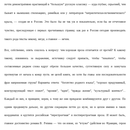
почти демонстративно врастающий в “большую” русскую классику — куда глубже, серьезней, чем
бывает в нынешних стилизациях, римейках или у литераторов “патриотически-почвеннического”
крыла, — создан не в России. Это было бы не так уж и показательно, если бы не отчетливое
чувство, преследующее с первых прочитанных страниц: как раз в России сегодня производить
такого рода тексты некому, негде, а главное — нечем.
Все, собственно, опять сошлось к вопросу: чем хорошая проза отличается от прочей? К какому
такому, извиняюсь за выражение, источнику следует припасть, чтобы “покатило”, чтобы
составленные рядком слова вдруг обрели большее качество, суггестивную силу и зазвучала
протянутая от начала к концу пусть не целой книги, но хотя бы главы или последовательности
фраз напряженная струна? Варианты ответа: “богатство родного языка”, “хорошо придуманный,
конструирующий текст сюжет”, “ирония”, “идеи”, “правда жизни”, “культурный контекст”...
Каждый из них, в принципе, верен, к тому же они прекрасно комбинируются друг с другом. По
одним продвинута дальше, по другим сокращена почти до нуля, но в целом именно в таких
координатах и крутится российская “перестроечная” и постперестроечная проза. И может быть,
главное достоинство романа В. Репина — что он извне, из “вчуже” (действие во Франции, герои