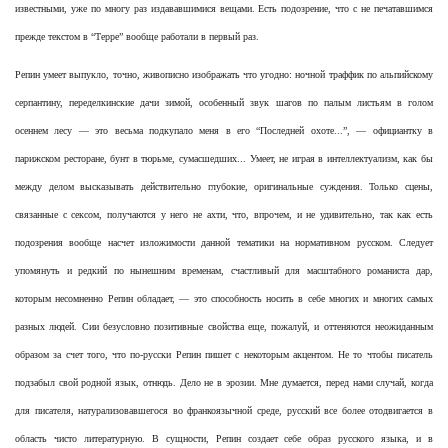
известными, уже по многу раз издававшимися вещами. Есть подозрение, что с не печатавшимся
прежде текстом в “Терре” вообще работали в первый раз.
Репин умеет выпукло, точно, живописно изображать что угодно: ночной траффик по альпийскому
серпантину, переделкинские дачи зимой, особенный звук шагов по палым листьям в голом
осеннем лесу — это весьма подкупало меня в его “Последней охоте...”, — официантку в
парижском ресторане, бунт в тюрьме, сумасшедших... Умеет, не играя в интеллектуализм, как бы
между делом высказывать действительно глубокие, оригинальные суждения. Только сцены,
связанные с сексом, получаются у него не ахти, что, впрочем, и не удивительно, так как есть
подозрения вообще насчет изложимости данной тематики на нормативном русском. Следует
упомянуть и редкий по нынешним временам, счастливый для масштабного романиста дар,
которым несомненно Репин обладает, — это способность носить в себе многих и многих самых
разных людей. Сии безусловно позитивные свойства еще, пожалуй, и оттеняются неожиданным
образом за счет того, что по-русски Репин пишет с некоторым акцентом. Не то чтобы писатель
подзабыл свой родной язык, отнюдь. Дело не в эрозии. Мне думается, перед нами случай, когда
для писателя, натурализовавшегося во франкоязычной среде, русский все более отодвигается в
область чисто литературную. В сущности, Репин создает себе образ русского языка, и в