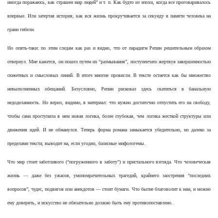
иногда поражаюсь, как страшен мир людей” и т. п. Как будто из эпохи, когда все проговаривалось
впервые. Или затертая история, как вся жизнь прокручивается за секунду в памяти человека на
грани гибели.
Но опять-таки: по этим следам как раз и видно, что от парадигм Репин решительным образом
отвернул. Мне кажется, он пошел путем их “размывания”, поступенчато жертвуя завершенностью
сюжетных и смысловых линий. В итоге многие провисли. В тексте остается как бы множество
невыполненных обещаний. Безусловно, Репин рисковал здесь скатиться в банальную
недоделанность. Но верил, видимо, в материал: что нужно достаточно отпустить его на свободу,
чтобы сама проступила в нем новая логика, более глубокая, чем логика жесткой структуры или
движения идей. И не обманулся. Теперь форма романа замыкается убедительно, но далеко за
пределами текста; выводит на, если угодно, базисные мифологемы.
Что мир стоит заботливого (“погруженного в заботу”) и пристального взгляда. Что человеческая
жизнь — даже без ужасов, умопомрачительных трагедий, крайнего заострения “последних
вопросов”, чудес, подвигов или анекдотов — стоит бумаги. Что бытие благоволит к нам, и можно
ему доверять, и искусство не обязательно должно быть ему противопоставлено.