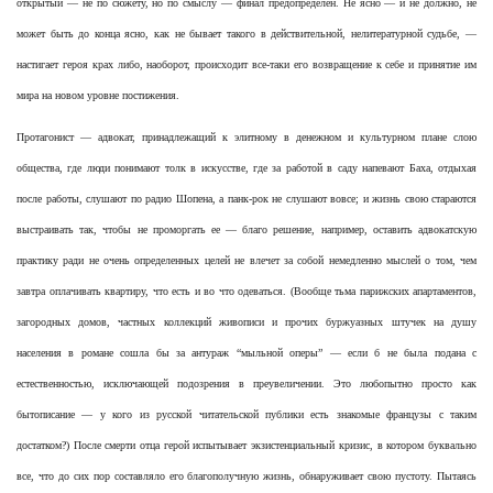
открытый — не по сюжету, но по смыслу — финал предопределен. Не ясно — и не должно, не
может быть до конца ясно, как не бывает такого в действительной, нелитературной судьбе, —
настигает героя крах либо, наоборот, происходит все-таки его возвращение к себе и принятие им
мира на новом уровне постижения.
Протагонист — адвокат, принадлежащий к элитному в денежном и культурном плане слою
общества, где люди понимают толк в искусстве, где за работой в саду напевают Баха, отдыхая
после работы, слушают по радио Шопена, а панк-рок не слушают вовсе; и жизнь свою стараются
выстраивать так, чтобы не проморгать ее — благо решение, например, оставить адвокатскую
практику ради не очень определенных целей не влечет за собой немедленно мыслей о том, чем
завтра оплачивать квартиру, что есть и во что одеваться. (Вообще тьма парижских апартаментов,
загородных домов, частных коллекций живописи и прочих буржуазных штучек на душу
населения в романе сошла бы за антураж “мыльной оперы” — если б не была подана с
естественностью, исключающей подозрения в преувеличении. Это любопытно просто как
бытописание — у кого из русской читательской публики есть знакомые французы с таким
достатком?) После смерти отца герой испытывает экзистенциальный кризис, в котором буквально
все, что до сих пор составляло его благополучную жизнь, обнаруживает свою пустоту. Пытаясь