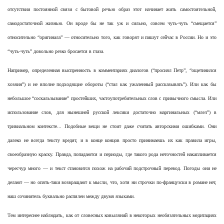
отсутствии постоянной связи с бытовой речью образ этот начинает жить самостоятельной,
самодостаточной жизнью. Он вроде бы не так уж и сильно, совсем чуть-чуть “смещается”
относительно “оригинала” — относительно того, как говорят и пишут сейчас в России. Но и это
“чуть-чуть” довольно резко бросается в глаза.
Например, определенная выспренность в комментариях диалогов (“просиял Петр”, “ощетинился
хозяин”) и не вполне подходящие обороты (“стал как ужаленный рассказывать”). Или как бы
небольшое “соскальзывание” простейших, частоупотребительных слов с привычного смысла. Или
использование слов, для нынешней русской лексики достаточно маргинальных (“млел”) в
тривиальном контексте... Подобные вещи не стоит даже считать авторскими ошибками. Они
далеко не всегда тексту вредят, и в конце концов просто принимаешь их как правила игры,
своеобразную краску. Правда, попадаются и периоды, где такого рода неточностей накапливается
чересчур много — и текст становится похож на рабочий подстрочный перевод. Погоды они не
делают — но опять-таки возвращают к мысли, что, хотя ни строчки по-французски в романе нет,
наш сочинитель буквально распялен между двумя языками.
Тем интереснее наблюдать, как от словесных ковыляний в некоторых необязательных медитациях