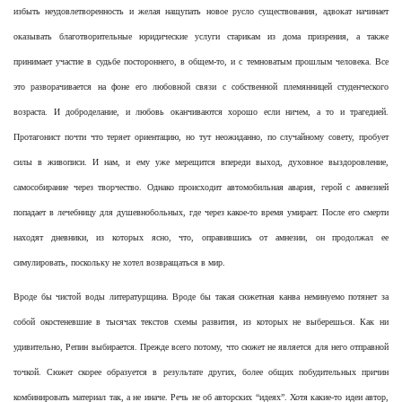
избыть неудовлетворенность и желая нащупать новое русло существования, адвокат начинает
оказывать благотворительные юридические услуги старикам из дома призрения, а также
принимает участие в судьбе постороннего, в общем-то, и с темноватым прошлым человека. Все
это разворачивается на фоне его любовной связи с собственной племянницей студенческого
возраста. И доброделание, и любовь оканчиваются хорошо если ничем, а то и трагедией.
Протагонист почти что теряет ориентацию, но тут неожиданно, по случайному совету, пробует
силы в живописи. И нам, и ему уже мерещится впереди выход, духовное выздоровление,
самособирание через творчество. Однако происходит автомобильная авария, герой с амнезией
попадает в лечебницу для душевнобольных, где через какое-то время умирает. После его смерти
находят дневники, из которых ясно, что, оправившись от амнезии, он продолжал ее
симулировать, поскольку не хотел возвращаться в мир.
Вроде бы чистой воды литературщина. Вроде бы такая сюжетная канва неминуемо потянет за
собой окостеневшие в тысячах текстов схемы развития, из которых не выберешься. Как ни
удивительно, Репин выбирается. Прежде всего потому, что сюжет не является для него отправной
точкой. Сюжет скорее образуется в результате других, более общих побудительных причин
комбинировать материал так, а не иначе. Речь не об авторских “идеях”. Хотя какие-то идеи автор,