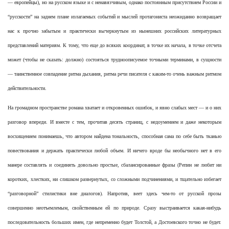
— европейцы), но на русском языке и с ненавязчивым, однако постоянным присутствием России и
“русскости” на заднем плане излагаемых событий и мыслей протагониста неожиданно возвращает
нас к прочно забытым и практически вычеркнутым из нынешних российских литературных
представлений материям. К тому, что еще до всяких координат, в точке их начала, в точке отсчета
может (чтобы не сказать: должно) состояться трудноописуемое точными терминами, в сущности
— таинственное совпадение ритма дыхания, ритма речи писателя с каким-то очень важным ритмом
действительности.
На громадном пространстве романа хватает и откровенных ошибок, и явно слабых мест — и о них
разговор впереди. И вместе с тем, прочитав десять страниц, с недоумением и даже некоторым
восхищением понимаешь, что автором найдена тональность, способная сама по себе быть тканью
повествования и держать практически любой объем. И ничего вроде бы необычного нет в его
манере составлять и соединять довольно простые, сбалансированные фразы (Репин не любит ни
коротких, хлестких, ни слишком развернутых, со сложными подчинениями, и тщательно избегает
“разговорной” стилистики вне диалогов). Напротив, веет здесь чем-то от русской прозы
совершенно неотъемлемым, свойственным ей по природе. Сразу выстраивается какая-нибудь
последовательность больших имен, где непременно будет Толстой, а Достоевского точно не будет.