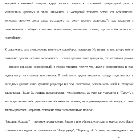
мощный креативный импульс вдруг выносит автора к отточенной литературной речи в
удивительно красивых и емких описаниях, к мастерской точности детали (“в безжизненно-
холодном воздухе стоял запах высохшего на ветру свежего полотенца”), как диалогам и
повествованию сообщается местами великолепное, неспешное течение, ход — я бы назвал его
“достойным”.
К сожалению, есть и откровенно комичные каламбуры, нелепости. Но пенять за них автору мне не
позволяет простая цеховая солидарность. Всякий прозаик знает прекрасно, что сочинение романа
— процесс довольно своеобразный, в голове творится черт-те что, даже у суперстилиста те еще
чудеса могут на страницу просочиться. В этой связи другое интригует: откуда тогда взялась в
выходных данных книги фамилия редактора и в чем, собственно, деятельность некой С. Фицевой
заключалась. Было бы занятно порасспросить, чем занимался, до того как устроился в “Терру”, и
как представляет себе редакторские обязанности человек, не порекомендовавший автору, с чьим
текстом работает, исправить сочетания типа “невосполнимая польза”.
“Звездная болезнь” — весомое произведение. Рядом с ним объемные по нашим меркам российские
сочинения последних лет (маканинский “Андеграунд”, “Хоровод” А. Уткина, нагромождение слов