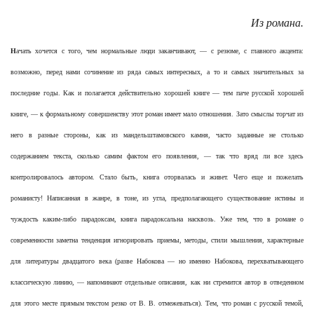
Из романа.
Н
ачать хочется с того, чем нормальные люди заканчивают, — с резюме, с главного акцента:
возможно, перед нами сочинение из ряда самых интересных, а то и самых значительных за
последние годы. Как и полагается действительно хорошей книге — тем паче русской хорошей
книге, — к формальному совершенству этот роман имеет мало отношения. Зато смыслы торчат из
него в разные стороны, как из мандельштамовского камня, часто заданные не столько
содержанием текста, сколько самим фактом его появления, — так что вряд ли все здесь
контролировалось автором. Стало быть, книга оторвалась и живет. Чего еще и пожелать
романисту! Написанная в жанре, в тоне, из угла, предполагающего существование истины и
чуждость каким-либо парадоксам, книга парадоксальна насквозь. Уже тем, что в романе о
современности заметна тенденция игнорировать приемы, методы, стили мышления, характерные
для литературы двадцатого века (разве Набокова — но именно Набокова, перехватывающего
классическую линию, — напоминают отдельные описания, как ни стремится автор в отведенном
для этого месте прямым текстом резко от В. В. отмежеваться). Тем, что роман с русской темой,