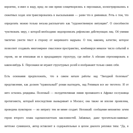
вероятно, и имел в виду, вряд ли они прямо олицетворялись в персонажах, иллюстрировались в
сюжетных ходах или транслировались в высказывания — разве что в дневниках. Речь о том, что
определить можно только весьма расплывчато как “художественную интуицию”. О способности
чувствовать меру, с которой необходимо недопрописать рефлексию действующих лиц. Об умении
тактично увести текст в сторону от назревшего надрыва. О том, наконец, качестве, которое
позволяет создавать многомерное смысловое пространство, комбинируя немалое число событий и
героев, но не втискивая их в предзаданную структуру, где любое А обязано отрезонировать в
каком-нибудь Б. Персонажи не играют структурных ролей и изображают только самих себя.
Есть основания предположить, что в самом начале работы над “Звездной болезнью”
представление, как должен “правильный” роман выглядеть, над Репиным все же тяготело. И от
него остались рецидивы. Полезный — полудетективная линия пропавшего в Африке сослуживца
протагониста, который впоследствии выныривает в Москве; она также не вполне проявлена,
проведена пунктиром — но интригу тем не менее создает. Неловкий: сообщение непонятно зачем
герою второго плана садомазохистских наклонностей. Забавные, даже трогательно-наивные:
ничтоже сумняшеся, автор вставляет в содержательные в целом диалоги реплики типа: “Да, я