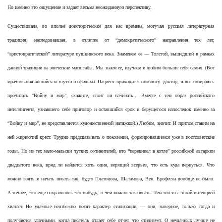
Но именно это ощущение и задает весьма неожиданную перспективу.
Существовала, во вполне доисторические для нас времена, могучая русская литературная
традиция, наследовавшая, в отличие от “демократического” направления тех лет,
“аристократической” литературе пушкинского века. Знаменем ее — Толстой, вышедший в рамках
данной традиции на эпические масштабы. Мы знаем ее, изучаем и любим больше себя самих. (Вот
мрачноватая английская шутка из фильма. Пациент приходит к онкологу: доктор, я все собираюсь
прочитать “Войну и мир”, скажите, стоит ли начинать... Вместе с тем образ российского
интеллигента, узнавшего себе приговор и оставшийся срок и берущегося напоследок именно за
“Войну и мир”, не представляется художественной натяжкой.) Любим, значит. И притом ставим на
ней жирнючий крест. Трудно предсказывать о поколении, формировавшемся уже в постсоветские
годы. Но из тех мало-мальски чутких сочинителей, кто “перекипел в котле” российской автаркии
двадцатого века, вряд ли найдется хоть один, верящий всерьез, что есть куда вернуться. Что
можно взять и начать писать так, будто Платонова, Шаламова, Вен. Ерофеева вообще не было.
А точнее, что еще сохранилось что-нибудь, о чем можно так писать. Текстов-то с такой интенцией
хватает. Но удачные неизбежно носят характер стилизации, — они, наверное, только тогда и
получаются удачными, когда писатель отдает себе отчет, что стилизует. О неудачных лучше не