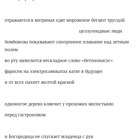
отражаются в витринах едят мороженое бегают трусцой
целлулоидные люди
бомбовозы показывают синхронное плавание над летным
полем
во рту шевелится нескладное слово «бетононасос»
фарисеи на
электросамокатах
катят в будущее
и от всех пахнет желтой краской
одноногое дерево клянчит у прохожих милостыню
перед гастрономом
и Богородица не спускает младенца с рук