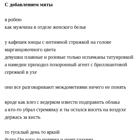
С добавлением мяты
я робею
как мужчина в отделе женского белья
у кафешек юнцы с интимной стрижкой на голове
марганцовочного
цвета
девушки плавные и розовые только испачканы татуировкой
а намедни приходил похоронный агент с бриллиантовой
сережкой в ухе
они все разговаривают междометиями ничего не понять
вроде как влез с ведерком извести подправить облака
а кто-то убрал
стремянку
и ты остался висеть на воздухе
держась за кисть
то тусклый день то яркий
будто Он кого-то потерял и ищет глазами