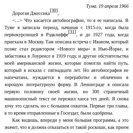
Тума. 19 апреля 1966
[30]
Дорогая Джессика
,
<…> Что касается автобиографии, то я ее написала. В
Туме я записала период, начиная с 1915-го, когда была
[31]
первокурсницей в Рэдклиффе
, и до 1927 года, когда
приехала в Москву. Там описана встреча с Иваном, который
позже стал редактором «Нового мира» в Нью-Йорке, и
забастовка в Лоуренсе в 1919 году, и другие обстоятельства
моей американской жизни, которые помогли найти путь,
который я искала с пятнадцати лет. Но автобиография не
напечатана, нуждается в переработке и облачении в
хорошую литературную форму. В Ленинграде я описала
первую половину своей жизни, но 300 страничный
машинописный текст не пережил хаоса тех дней. Я снова
хочу это сделать, но с б
о
льшим охватом. Первые три главы,
в то время отправленные в Госиздат, были одобрены.
Как видишь, впереди у меня большая программа, а это
значит, что я должна отказаться от такой роскоши, как прием