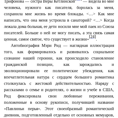
Трифонова — сестра Веры Кетлинской
— видела во мне
человека, нужного как писателя, боролась за меня,
сохранила мне жизнь во время блокады. <…> Как мне
написать, что она меня устроила в санаторий? <…> Когда
лежала дома больная, ее дети носили мне мой паек из Союза
писателей. Больше о ней не могу писать, а эта связь самая
[24]
ценная, самое святое, что существует в жизни»
.
Автобиография Мэри Рид — наглядная иллюстрация
того, как формировалось и развивалось социальное
сознание нашей героини, как происходило становление
гражданской позиции, как зарождались и
эволюционировали ее политические убеждения, как
впечатлительная натура с сердцем большого романтика
столкнулась с жестокой действительностью. Наряду с
рассказами о семье и родителях, о жизни и учебе в США,
Рид фиксировала свои любовные переживания,
положенные в основу рукописи, получившей название
«Павлиньи перья». Этот своеобразный романтический
дневник, подготовленный отдельно от основных мемуаров,