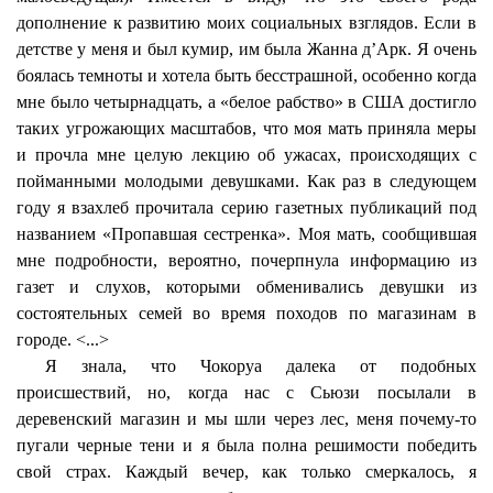
дополнение к развитию моих социальных взглядов. Если в
детстве у меня и был кумир, им была Жанна д’Арк. Я очень
боялась темноты и хотела быть бесстрашной, особенно когда
мне было четырнадцать, а «белое рабство» в США достигло
таких угрожающих масштабов, что моя мать приняла меры
и прочла мне целую лекцию об ужасах, происходящих с
пойманными молодыми девушками. Как раз в следующем
году я взахлеб прочитала серию газетных публикаций под
названием «Пропавшая сестренка». Моя мать, сообщившая
мне подробности, вероятно, почерпнула информацию из
газет и слухов, которыми обменивались девушки из
состоятельных семей во время походов по магазинам в
городе. <...>
Я знала, что Чокоруа далека от подобных
происшествий, но, когда нас с Сьюзи посылали в
деревенский магазин и мы шли через лес, меня почему-то
пугали черные тени и я была полна решимости победить
свой страх. Каждый вечер, как только смеркалось, я