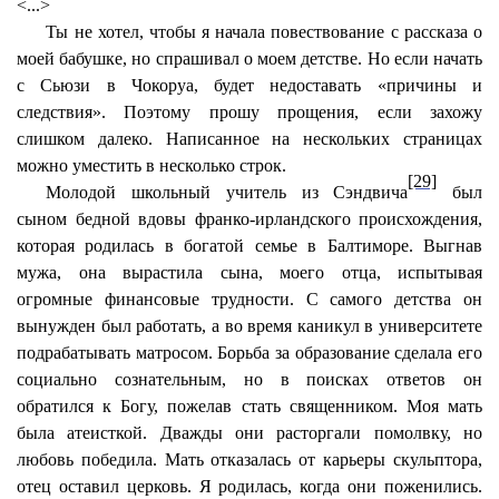
<...>
Ты не хотел, чтобы я начала повествование с рассказа о
моей бабушке, но спрашивал о моем детстве. Но если начать
с Сьюзи в Чокоруа, будет недоставать «причины и
следствия». Поэтому прошу прощения, если захожу
слишком далеко. Написанное на нескольких страницах
можно уместить в несколько строк.
[29]
Молодой школьный учитель из Сэндвича
был
сыном бедной вдовы франко-ирландского происхождения,
которая родилась в богатой семье в Балтиморе. Выгнав
мужа, она вырастила сына, моего отца, испытывая
огромные финансовые трудности. С самого детства он
вынужден был работать, а во время каникул в университете
подрабатывать матросом. Борьба за образование сделала его
социально сознательным, но в поисках ответов он
обратился к Богу, пожелав стать священником. Моя мать
была атеисткой. Дважды они расторгали помолвку, но
любовь победила. Мать отказалась от карьеры скульптора,
отец оставил церковь. Я родилась, когда они поженились.