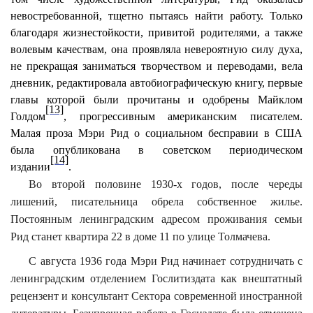
невостребованной, тщетно пытаясь найти работу. Только
благодаря жизнестойкости, привитой родителями, а также
волевым качествам, она проявляла невероятную силу духа,
не прекращая заниматься творчеством и переводами, вела
дневник, редактировала автобиографическую книгу, первые
главы которой были прочитаны и одобрены Майклом
[13]
Голдом
, прогрессивным американским писателем.
Малая проза Мэри Рид о социальном бесправии в США
была опубликована в советском периодическом
[14]
издании
.
Во второй половине 1930-х годов, после череды
лишений, писательница обрела собственное жилье.
Постоянным ленинградским адресом проживания семьи
Рид станет квартира 22 в доме 11 по улице Толмачева.
С августа 1936 года Мэри Рид начинает сотрудничать с
ленинградским отделением Гослитиздата как внештатный
рецензент и консультант Сектора современной иностранной