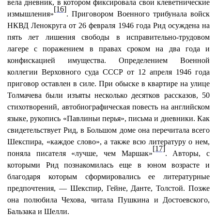
вела дневник, в котором фиксировала свои клеветнические
[16]
измышления»
. Приговором Военного трибунала войск
НКВД Ленокруга от 26 февраля 1946 года Рид осуждена на
пять лет лишения свободы в исправительно-трудовом
лагере с поражением в правах сроком на два года и
конфискацией имущества. Определением Военной
коллегии Верховного суда СССР от 12 апреля 1946 года
приговор оставлен в силе. При обыске в квартире на улице
Толмачева были изъяты несколько десятков рассказов, 50
стихотворений, автобиографическая повесть на английском
языке, рукопись «Павлиньи перья», письма и дневники. Как
свидетельствует Рид, в Большом доме она перечитала всего
Шекспира, «каждое слово», а также всю литературу о нем,
[17]
поняла писателя «лучше, чем Маршак»
. Авторы, с
которыми Рид познакомилась еще в юном возрасте и
благодаря которым сформировались ее литературные
предпочтения, — Шекспир, Гейне, Данте, Толстой. Позже
она полюбила Чехова, читала Пушкина и Достоевского,
Бальзака и Шелли.