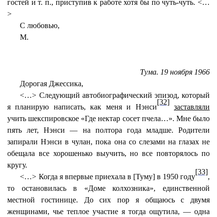
гостей и т. п., приступив к работе хотя бы по чуть-чуть. <…
>
С любовью,
М.
Тума. 19 ноября 1966
Дорогая Джессика,
<…> Следующий автобиографический эпизод, который
[32]
я планирую написать, как меня и Нэнси
заставляли
учить шекспировское «Где нектар сосет пчела…». Мне было
пять лет, Нэнси — на полтора года младше. Родители
запирали Нэнси в чулан, пока она со слезами на глазах не
обещала все хорошенько выучить, но все повторялось по
кругу.
[33]
<…> Когда я впервые приехала в [Туму] в 1950 году
,
то остановилась в «Доме колхозника», единственной
местной гостинице. До сих пор я общаюсь с двумя
женщинами, чье теплое участие я тогда ощутила, — одна