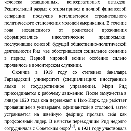
человека реакционных, консервативных взглядов.
Решительный разрыв с отцом привел к полной финансовой
сепарации, послужив катализатором стремительного
политического становления молодой американки. В течение
года независимого от родителей проживания
сформировались идеологические предпосылки,
послужившие основой будущей общественно-политической
деятельности Рид, чье обострившееся социальное сознание
в период Первой мировой войны особенно сильно
проявилось в волонтерском служении.
Окончив в 1919 году со степенью бакалавра
Гарвардский университет (специализация: иностранные
языки и государственное управление), Мэри Рид
присоединяется к рабочему движению. После замужества в
январе 1920 года она переезжает в Нью-Йорк, где работает
продавщицей в универмаге, официанткой в столовой, затем
устраивается на швейную фабрику, проявив себя как
профсоюзный лидер. В качестве переводчицы Рид недолго
[5]
сотрудничала с Советским бюро
, в 1921 году участвовала