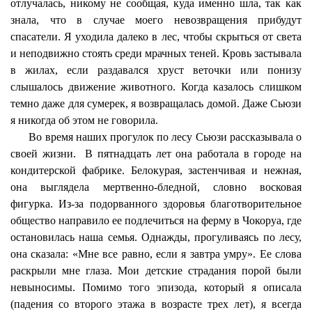
отлучалась, никому не сообщая, куда именно шла, так как
знала, что в случае моего невозвращения прибудут
спасатели. Я уходила далеко в лес, чтобы скрыться от света
и неподвижно стоять среди мрачных теней. Кровь застывала
в жилах, если раздавался хруст веточки или понизу
слышалось движение животного. Когда казалось слишком
темно даже для сумерек, я возвращалась домой. Даже Сьюзи
я никогда об этом не говорила.
Во время наших прогулок по лесу Сьюзи рассказывала о
своей жизни.
В пятнадцать лет она работала в городе на
кондитерской фабрике. Белокурая, застенчивая и нежная,
она выглядела мертвенно-бледной, словно восковая
фигурка. Из-за подорванного здоровья благотворительное
общество направило ее подлечиться на ферму в Чокоруа, где
остановилась наша семья. Однажды, прогуливаясь по лесу,
она сказала: «Мне все равно, если я завтра умру». Ее слова
раскрыли мне глаза. Мои детские страдания порой были
невыносимы. Помимо того эпизода, который я описала
(падения со второго этажа в возрасте трех лет), я всегда