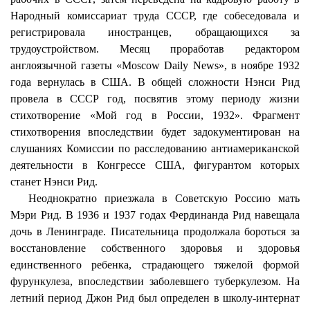
Народный комиссариат труда СССР, где собеседовала и
регистрировала иностранцев, обращающихся за
трудоустройством. Месяц проработав редактором
англоязычной газеты «Moscow Daily News», в ноябре 1932
года вернулась в США. В общей сложности Нэнси Рид
провела в СССР год, посвятив этому периоду жизни
стихотворение «Мой год в России, 1932». Фрагмент
стихотворения впоследствии будет задокументирован на
слушаниях Комиссии по расследованию антиамериканской
деятельности в Конгрессе США, фигурантом которых
станет Нэнси Рид.
Неоднократно приезжала в Советскую Россию мать
Мэри Рид. В 1936 и 1937 годах Фердинанда Рид навещала
дочь в Ленинграде. Писательница продолжала бороться за
восстановление собственного здоровья и здоровья
единственного ребенка, страдающего тяжелой формой
фурункулеза, впоследствии заболевшего туберкулезом. На
летний период Джон Рид был определен в школу-интернат