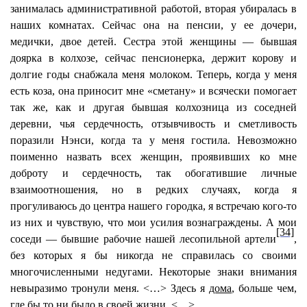
занималась административной работой, вторая убиралась в
наших комнатах. Сейчас она на пенсии, у ее дочери,
медички, двое детей. Сестра этой женщины — бывшая
доярка в колхозе, сейчас пенсионерка, держит корову и
долгие годы снабжала меня молоком. Теперь, когда у меня
есть коза, она приносит мне «сметану» и всячески помогает
так же, как и другая бывшая колхозница из соседней
деревни, чья сердечность, отзывчивость и сметливость
поразили Нэнси, когда та у меня гостила. Невозможно
поименно назвать всех женщин, проявивших ко мне
доброту и сердечность, так обогатившие личные
взаимоотношения, но в редких случаях, когда я
прогуливаюсь до центра нашего городка, я встречаю кого-то
из них и чувствую, что мои усилия вознаграждены. А мои
[34]
соседи — бывшие рабочие нашей лесопильной артели
,
без которых я бы никогда не справилась со своими
многочисленными недугами. Некоторые знаки внимания
невыразимо тронули меня. <…> Здесь я
дома
, больше чем,
где бы то ни было в своей жизни. <…>