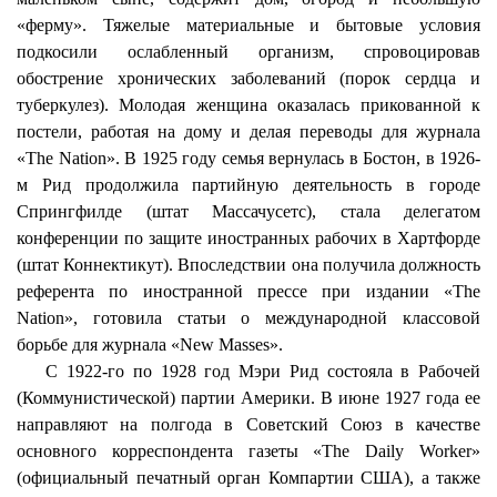
«ферму». Тяжелые материальные и бытовые условия
подкосили ослабленный организм, спровоцировав
обострение хронических заболеваний (порок сердца и
туберкулез). Молодая женщина оказалась прикованной к
постели, работая на дому и делая переводы для журнала
«The Nation». В 1925 году семья вернулась в Бостон, в 1926-
м Рид продолжила партийную деятельность в городе
Спрингфилде (штат Массачусетс), стала делегатом
конференции по защите иностранных рабочих в Хартфорде
(штат Коннектикут). Впоследствии она получила должность
референта по иностранной прессе при издании «The
Nation», готовила статьи о международной классовой
борьбе для журнала «New Masses».
С 1922-го по 1928 год Мэри Рид состояла в Рабочей
(Коммунистической) партии Америки. В июне 1927 года ее
направляют на полгода в Советский Союз в качестве
основного корреспондента газеты «The Daily Worker»
(официальный печатный орган Компартии США), а также