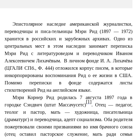
Эпистолярное наследие американской журналистки,
переводчицы и писа-тельницы Мэри Рид (1897 — 1972)
хранится в российских и зарубежных архивах. Одно из
центральных мест в этом наследии занимает переписка
Мэри Рид с литературоведом и переводчиком Иваном
Алексеевичем Лихачёвым.
В личном фонде И. А. Лихачёва
(ЦГАЛИ СПб., Ф. 444) отложился корпус писем, в которые
инкорпорированы
воспоминания Рид о ее жизни в США.
Помимо переписки в фонде содержатся листы
стихотворений Рид на английском языке.
Мэри Корнер Рид родилась 7 августа 1897 года в
[1]
городке Сэндвич (штат Массачусетс)
. Отец — педагог,
теолог и пастор, мать — художница, писательница
(драматург) и переводчица, адепт социализма. Оба родителя
пожертвовали своими призваниями во имя брачного союза
(отец оставил пасторское служение, мать ради семьи