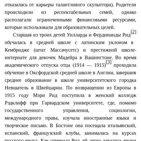
отказалась от карьеры талантливого скульптора). Родители
происходили из респектабельных семей, однако
располагали ограниченными финансовыми ресурсами,
которые использовали для образовательных целей.
[2]
Старшая из троих детей Уилларда и Фердинанды Рид
обучалась в средней школе с латинским уклоном в
Кембридже (штат Массачусетс) и престижной школе-
интернате для девочек Мадейра в Вашингтоне. Во время
[3]
академического отпуска отца (1914 — 1915)
проходила
обучение в Оксфордской средней школе в Англии, завершив
среднее образование в школе университетского городка
Невшатель в Швейцарии. По возвращении из Европы в
1915 году Мэри Рид поступила в женский колледж
Рэдклифф при Гарвардском университете, где, помимо
государственного управления, социологии,
международного права, изучала иностранные языки и
творческое письмо. В Бостоне она посещала итальянский,
испанский, французский клубы, занималась на курсах
русского языка. Как отмечала Рид, ей легко давались языки