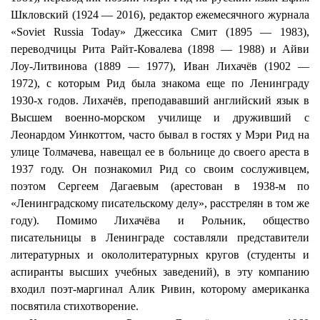
Шкловский (1924 — 2016), редактор ежемесячного журнала
«Soviet Russia Today» Джессика Смит (1895 — 1983),
переводчицы Рита Райт-Ковалева (1898 — 1988) и Айви
Лоу-Литвинова (1889 — 1977), Иван Лихачёв (1902 —
1972), с которым Рид была знакома еще по Ленинграду
1930-х годов. Лихачёв, преподававший английский язык в
Высшем военно-морском училище и друживший с
Леонардом Уинкоттом, часто бывал в гостях у Мэри Рид на
улице Толмачева, навещал ее в больнице до своего ареста в
1937 году. Он познакомил Рид со своим сослуживцем,
поэтом Сергеем Дагаевым (арестован в 1938-м по
«Ленинградскому писательскому делу», расстрелян в том же
году). Помимо Лихачёва и Рольник, общество
писательницы в Ленинграде составляли представители
литературных и окололитературных кругов (студенты и
аспиранты высших учебных заведений), в эту компанию
входил поэт-маргинал Алик Ривин, которому американка
посвятила стихотворение.