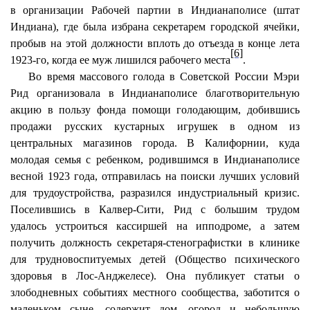
в организации Рабочей партии в Индианаполисе (штат
Индиана), где была избрана секретарем городской ячейки,
пробыв на этой должности вплоть до отъезда в конце лета
[6]
1923-го, когда ее муж лишился рабочего места
.
Во время массового голода в Советской России Мэри
Рид организовала в Индианаполисе благотворительную
акцию в пользу фонда помощи голодающим, добившись
продажи русских кустарных игрушек в одном из
центральных магазинов города. В Калифорнии, куда
молодая семья с ребенком, родившимся в Индианаполисе
весной 1923 года, отправилась на поиски лучших условий
для трудоустройства, разразился индустриальный кризис.
Поселившись в Калвер-Сити, Рид с большим трудом
удалось устроиться кассиршей на ипподроме, а затем
получить должность секретаря-стенографистки в клинике
для трудновоспитуемых детей (Общество психического
здоровья в Лос-Анджелесе). Она публикует статьи о
злободневных событиях местного сообщества, заботится о
маленьком сыне, содержит дом, огород и небольшую