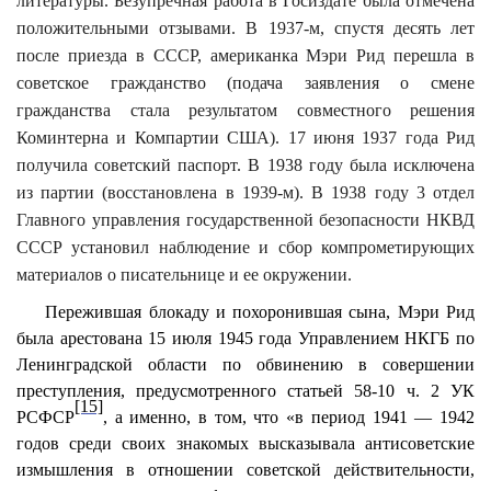
литературы. Безупречная работа в Госиздате была отмечена
положительными отзывами. В 1937-м, спустя десять лет
после приезда в СССР, американка Мэри Рид перешла в
советское гражданство (подача заявления о смене
гражданства стала результатом совместного решения
Коминтерна и Компартии США). 17 июня 1937 года Рид
получила советский паспорт. В 1938 году была исключена
из партии (восстановлена в 1939-м). В 1938 году 3 отдел
Главного управления государственной безопасности НКВД
СССР установил наблюдение и сбор компрометирующих
материалов о писательнице и ее окружении.
Пережившая блокаду и похоронившая сына, Мэри Рид
была арестована 15 июля 1945 года Управлением НКГБ по
Ленинградской области по обвинению в совершении
преступления, предусмотренного статьей 58-10 ч. 2 УК
[15]
РСФСР
, а именно, в том, что «в период 1941 — 1942
годов среди своих знакомых высказывала антисоветские
измышления в отношении советской действительности,