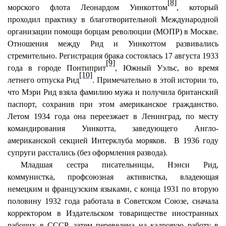
[8]
морского флота Леонардом Уинкоттом
, который
проходил практику в благотворительной Международной
организации помощи борцам революции (МОПР) в Москве.
Отношения между Рид и Уинкоттом развивались
стремительно. Регистрация брака состоялась 17 августа 1933
[9]
года в городе Понтиприт
, Южный Уэльс, во время
[10]
летнего отпуска Рид
. Примечательно в этой истории то,
что Мэри Рид взяла фамилию мужа и получила британский
паспорт, сохранив при этом американское гражданство.
Летом 1934 года она переезжает в Ленинград, по месту
командирования Уинкотта, заведующего Англо-
американской секцией Интерклуба моряков.
В 1936 году
супруги расстались (без оформления развода).
Младшая сестра писательницы, Нэнси Рид,
коммунистка, профсоюзная активистка, владеющая
немецким и французским языками, с конца 1931 по вторую
половину 1932 года работала в Советском Союзе, сначала
корректором в Издательском товариществе иностранных
рабочих в СССР, затем переведена на кадровую работу в