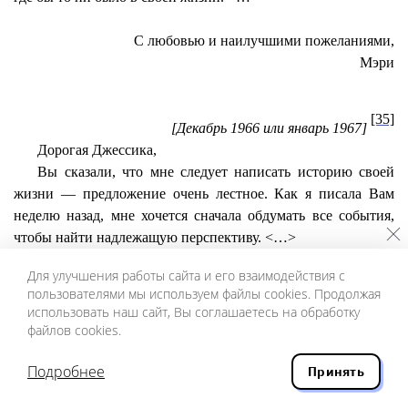
С любовью и наилучшими пожеланиями,
Мэри
[35]
[Декабрь 1966 или январь 1967]
Дорогая Джессика,
Вы сказали, что мне следует написать историю своей
жизни — предложение очень лестное. Как я писала Вам
неделю назад, мне хочется сначала обдумать все события,
чтобы найти надлежащую перспективу. <…>
Любовь к матери была у меня в детстве прямо
Для улучшения работы сайта и его взаимодействия с
фанатичной. Увидев как-то раз, что у нас были гости, что
пользователями мы используем файлы cookies. Продолжая
она смеется, я пришла в ужас. Было мне тогда три или
использовать наш сайт, Вы соглашаетесь на обработку
четыре года. «У нее умерла мать, — думала я, — как может
файлов cookies.
она смеяться? Я-то знаю, что, если бы мать умерла у меня, я
никогда бы уже больше не смеялась».
Подробнее
Принять
Я прошла через период безумной ревности к сестренке,