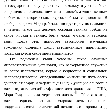
и государственное управление, поскольку изучение было
сопряжено с исследованием жизни людей, а единственным
любимым «историческим курсом» была социология. В
свободное время Мэри работала инструктором по плаванию
в летнем лагере для девочек, освоила технику гребли на
каноэ, играла в теннис, брала уроки музыки и верховой
езды. Когда отец приобрел автомобиль, научилась
вождению, окончила школу автомехаников, параллельно
посещала курсы секретарей-машинисток.
От родителей были усвоены такие базисные
мировоззренческие установки, как бескорыстное служение
на благо человечества, борьба с бедностью и социальной
несправедливостью, определившие жизненный путь обеих
дочерей Уилларда и Фердинанды Рид. Духовную близость с
матерью, активисткой суфражистского движения в США,
[4]
Мэри Рид пронесла через всю жизнь
. Обретя в лице
матери единомышленника, старшая дочь не нашла
поддержки своей политической позиции со стороны отца,