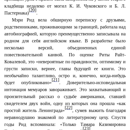
кладбища недалеко от могил К. И. Чуковского и Б. Л.
[20]
Пастернака)
.
Мэри Рид вела обширную переписку с друзьями,
родственниками, проживающими за границей, работала над
автобиографией, которую преимущественно записывала на
родном для себя английском языке. В разработке было
несколько версий, объединенных единой
повествовательной канвой. По оценке Риты Райт-
Ковалевой, это «невероятные по правдивости, оптимизму и
грусти записки, вернее, главы будущей ее книги. Это
необычайно талантливо, остро и, конечно, когда-нибудь
[21]
будет опубликовано»
. Доверительно-исповедальная
интонация мемуаров завораживает. Это захватывающий и
пронзительный рассказ о судьбе американки, ставшей
свидетелем двух войн, одну из которых она прошла «как
[22]
простой житель Ленинграда»
, сумев выжить благодаря
неравнодушию знакомой по литературному цеху. Спустя
годы Рид вспоминала: «Только Тамара Казимировна
[23]