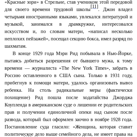
«Красные зори» в Стрельне, став учеником этой передовой
[11]
для своего времени трудовой школы
. Джон владел
четырьмя иностранными языками, увлекался литературой и
музыкой, занимался в драмкружке, интересовался
искусством и, по словам матери, «написал несколько
неплохих пейзажей», посещал секцию бокса, имел разряд по
шахматам.
В конце 1929 года Мэри Рид побывала в Нью-Йорке,
пытаясь добиться разрешения от бывшего мужа, к тому
времени — журналиста «The New York Times», забрать в
Россию оставленного в США сына. Только в 1931 году,
прибегнув к помощи матери, удалось организовать вывоз
ребенка. На столь радикальные меры (фактически
похищение) Рид пошла после ходатайства Джорджа
Коупленда в американском суде о лишении ее родительских
прав и получении единоличной опеки над сыном после
развода, который был оформлен заочно в ноябре 1928 года.
Постановление суда гласило: «Женщина, которая ставит
политическое дело выше семейного дела, не имеет права на