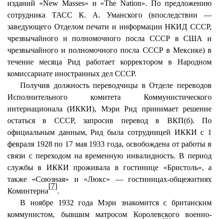
изданий «New Masses» и «The Nation». По предложению
сотрудника ТАСС К. А. Уманского (впоследствии —
заведующего Отделом печати и информации НКИД СССР,
чрезвычайного и полномочного посла СССР в США и
чрезвычайного и полномочного посла СССР в Мексике) в
течение месяца Рид работает корректором в Народном
комиссариате иностранных дел СССР.
Получив должность переводчицы в Отделе переводов
Исполнительного комитета Коммунистического
интернационала (ИККИ), Мэри Рид принимает решение
остаться в СССР, запросив перевод в ВКП(б). По
официальным данным, Рид была сотрудницей ИККИ с 1
февраля 1928 по 17 мая 1933 года, освобождена от работы в
связи с переходом на временную инвалидность. В период
службы в ИККИ проживала в гостинице «Бристоль», а
также «Союзная» и «Люкс» — гостиницах-общежитиях
[7]
Коминтерна
.
В ноябре 1932 года Мэри знакомится с британским
коммунистом, бывшим матросом Королевского военно-