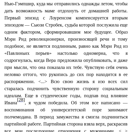
Нью-Гэмпшир, куда мы отправились однажды летом, чтобы
дать возможность маме отдохнуть от домашней работы.
Первый эпизод с Лоуренсом компенсируется вторым
эпизодом — Сьюзи Стробек, судьба которой послужила еще
одним фактором, сформировавшим мое будущее. Образ
Мэри Рид революционерки, произносящей речи и тому
подобное, не является подлинным, равно как Мэри Рид из
«Павлиньих перьев» настолько одномерна, что я
содрогнулась, когда Вера предложила опубликовать, и даже
при мысли, что она показала их тебе. Чувствую себя очень
неловко оттого, что рукопись до сих пор находится в ее
распоряжении. <...> Всю свою жизнь я изо всех сил
старалась подчинить чувственную сторону социальным
идеалам. Еще в студенческие годы, подпав под влияние
[28]
Ивана
, я чудом победила. Об этом все написано —
воспоминания об университетской поре занимают
полчемодана. В период замужества я смогла подчиниться
партийной работе. Партийная сторона взяла верх, раскрасив
все мои последующие отношения с мужчинами. <...>