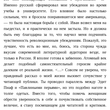
Именно русский сформировал мои убеждения во время
учебы в университете. Его влияние было настолько
сильным, что я бросила понравившегося мне американца,
— то была настоящая борьба с собой. Иван возвел меня на
пьедестал, и я практически на нем застыла. Но я должна
быть ему благодарна за то, что научил меня подчинять
чувственность революционным убеждениям. Пожалуй, это
лучшее, что есть во мне, но, боюсь, эта сторона чужда
вкусам современной литературной аудитории везде, не
только в России. Я вполне готова к забвению. Атомный век
делает подобный самоистязательный героизм крайне
далеким от реальной жизни. <…> Совсем не уверена, что
правдивый рассказ о моей жизни вызовет сочувствие у
читающей публики. Ты проводил параллель между Эдит
Пиаф и «Павлиньими перьями», но это подобно наготе в
толпе одетых. Вместо того, чтобы помочь женщинам
обрести уверенность в себе и почувствовать собственное
величие, я стану посмешищем для читателей и критиков.