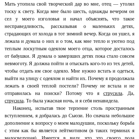
Мать утопила свой творческий дар во мне, отец — утолял
тоску к свету. Когда мне было шесть, однажды вечером он
сел у моего изголовья и начал объяснять, что такое
несправедливость, рассказывая о маленьких детях,
страдающих от холода в тот зимний вечер. Когда он ушел, я
лежала и думала о них и о том, как мне тепло и уютно под
теплым лоскутным одеялом моего отца, которое досталось
от бабушки. Я думала о замерзших детях пока стало совсем
невмоготу. Я должна пойти и отыскать кого-то из тех детей,
чтобы отдать им свое одеяло. Мне нужно встать и одеться,
выйти на улицу с одеялом и найти их. Почему я продолжала
лежать в своей теплой постели? Почему не встала и не
отправилась на поиски? Потому что я
струсила
. Да,
струсила
. То была ужасная ночь, и я себя ненавидела.
Наконец, испытав твое терпение столь пространным
вступлением, я добралась до Сьюзи. Но сначала небольшое
дополнение к вопросу о моем малодушии, поскольку борьба
с этим как бы является лейтмотивом (в таких терминах я
малосведущая). Имеется в виду, что это своего рода