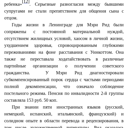
[12]
ребенка»
. Серьезные разногласия между бывшими
супругами не стали препятствием для общения сына с
отцом.
Годы жизни в Ленинграде для Мэри Рид были
сопряжены с постоянной материальной нуждой,
отсутствием жилищных условий, хаосом в личной жизни,
ухудшением здоровья, спровоцированным глубокими
переживаниями на фоне расставания с Уинкоттом. Она
также не переставала ходатайствовать в различные
партийные организации о получении советского
гражданства.
У Мэри Рид диагностировали
субкомпенсированный порок сердца с частыми периодами
полной декомпенсации, что означало соблюдение
постельного режима. Пенсия по инвалидности 2-й группы
составляла 153 руб. 50 коп.
При знании пяти иностранных языков (русский,
немецкий, испанский, итальянский, французский) и
солидном опыте в области перевода и рецензирования, в
том числе художественной литературы, Рид оказалась