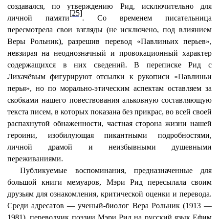
создавался, по утверждению Рид, исключительно для
[25]
личной памяти
. Со временем писательница
пересмотрела свои взгляды (не исключено, под влиянием
Веры Рольник), разрешив перевод «Павлиньих перьев»,
невзирая на неоднозначный и провокационный характер
содержащихся в них сведений. В переписке Рид с
Лихачёвым фигурируют отсылки к рукописи «Павлиньи
перья», но по морально-этическим аспектам оставляем за
скобками нашего повествования альковную составляющую
текста писем, в которых показана без прикрас, во всей своей
распахнутой обнаженности, частная сторона жизни нашей
героини, изобилующая пикантными подробностями,
личной драмой и неизбывными душевными
переживаниями.
Публикуемые воспоминания, предназначенные для
большой книги мемуаров, Мэри Рид пересылала своим
друзьям для ознакомления, критической оценки и перевода.
Среди адресатов — ученый-биолог Вера Рольник (1913 —
1981), переводчик поэзии Мэри Рид на русский язык Ефим