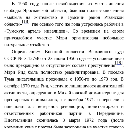
В 1950 году, после освобождения из мест лишения
свободы Ярославской области, бывшая политзаключенная
«выбыла на жительство в Тумский район Рязанской
[18]
области»
, где осенью того же года устроилась рабочей в
«Тумскую артель инвалидов». Со временем на своем
приусадебном участке Мэри организовала небольшое
натуральное хозяйство.
Определением Военной коллегии Верховного суда
СССР № 3-127/46 от 23 июня 1956 года ее уголовное дело
[19]
было прекращено за отсутствием состава преступления
.
Мэри Рид была полностью реабилитирована. В поселке
Тума писательница проживала с 1950-го по 1970 год. В
октябре 1970 года Рид, частично лишившуюся двигательной
активности, определили в Михайловский дом-интернат для
престарелых и инвалидов, а с октября 1971-го перевели в
пансионат для ветеранов революции, политкаторжан и
ответственных работников партии в Переделкине.
Писательница скончалась 3 марта 1972 года (после
кремации урна с прахом была захоронена на участке старого