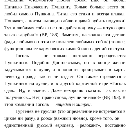
Наталью Николаевну Пушкину. Только больше всего он
любил самого Пушкина. Читал его стихи и всегда плакал.
Поплачет, а потом вытащит саблю и давай рубить подушки!
Тут и любимая собака не попадайся под руку — штук сорок
так-то зарубил!» (ВР, 188). Заметим, насколько эти детали
(ради любимого поэта не пожалею любимых собак!) точнее,
функциональнее хармсовских камней или падений со стула.
Гоголь — не только постоянно переодевается
Пушкиным. Подобно Достоевскому, он в конце жизни
задумывается о душе, а в юности проигрывает в карты
невесту, правда так и не отдает. Он также стреляется с
Пушкиным на дуэли, и в другой карточной игре «Гоголь
сдал... Ну, и знаете... Даже нехорошо сказать. Так как-то
получилось... Нет, право слово, лучше не надо!» (ВР, 193). В
этой компании Гоголь —
лицедей
и
хитрец
.
Тургенев не труслив (это определение не встречается в
цикле ни разу), а
робок
(важный нюанс), кроме того, он —
единственный
русский европеец
, «релокант», постоянно