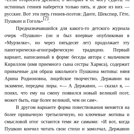
истинных гениев наберется только пять, и двое из них —
русские. Вот эти пять гениев-поэтов: Данте, Шекспир, Гёте,
[7]
Пушкин и Гоголь»
.
Предназначавшийся для какого-то детского журнала
очерк «Пушкин» (он и был впервые опубликован в
«Мурзилке», но через пятьдесят лет) продолжает эту
панегирически-агиографическую традицию. Первый
вариант, написанный в форме беседы автора с мальчиком
Кириллом (имя приемного сына сестры Хармса), содержит
привычные для образа школьного Пушкина мотивы: няня
Арина Родионовна, лицейское творчество, Державин на
экзамене, передача лиры.
«— А Державин
, — сказал я, —
понял, что ему на смену появился новый великий поэт,
может быть, еще более великий, чем он сам».
В другом варианте форма повествования меняется на
более привычную третьеличную, но ключевые мотивы и
смысловой итог остаются теми же самыми: «И вот, когда
Пушкин кончил читать свои стихи и замолчал, Державин