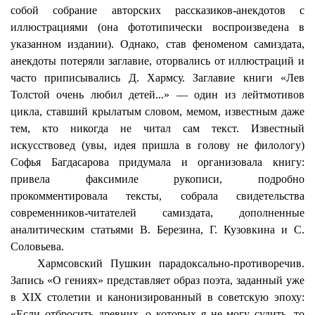
собой собрание авторских рассказиков-анекдотов с
иллюстрациями (она фототипически воспроизведена в
указанном издании). Однако, став феноменом самиздата,
анекдоты потеряли заглавие, оторвались от иллюстраций и
часто приписывались Д. Хармсу. Заглавие книги «Лев
Толстой очень любил детей...» — один из лейтмотивов
цикла, ставший крылатым словом, мемом, известным даже
тем, кто никогда не читал сам текст. Известный
искусствовед (увы, идея пришла в голову не филологу)
Софья Багдасарова придумала и организовала книгу:
привела факсимиле рукописи, подробно
прокомментировала тексты, собрала свидетельства
современников-читателей самиздата, дополненные
аналитическим статьями В. Березина, Г. Кузовкина и С.
Соловьева.
Хармсовский Пушкин парадоксально-противоречив.
Запись «О гениях» представляет образ поэта, заданный уже
в XIX столетии и канонизированный в советскую эпоху:
«Если отбросить древних, о которых я не могу судить, то