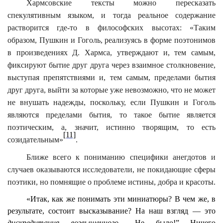
Хармсовские тексты можно пересказать
спекулятивным языком, и тогда реальное содержание
растворится где-то в философских высотах: «Таким
образом, Пушкин и Гоголь, реализуясь в форме поэтонимов
в произведениях Д. Хармса, утверждают и, тем самым,
фиксируют бытие друг друга через взаимное столкновение,
выступая препятствиями и, тем самым, пределами бытия
друг друга, выйти за которые уже невозможно, что не может
не внушать надежды, поскольку, если Пушкин и Гоголь
являются пределами бытия, то такое бытие является
поэтическим, а, значит, истинно творящим, то есть
[11]
созидательным»
.
Ближе всего к пониманию специфики анегдотов и
случаев оказываются исследователи, не покидающие сферы
поэтики, но помнящие о проблеме истины, добра и красоты.
«Итак, как же понимать эти миниатюры? В чем же, в
результате, состоит высказывание? На наш взгляд — это
дискредитация возвышенного
. „Не было!” Ничего