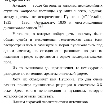
Анекдот — вроде бы одна из нижних, периферийных
ступенек жанровой лестницы
Пушкина в веках
, идущая,
между прочим, от исторического Пушкина («Table-talk»,
1835 — 1836; «Анекдоты», 1836 и многочисленные
[4]
дневниковые записи)
.
У текстов, о которых пойдет речь, поначалу были
общая судьба и несомненная генетическая связь (они
распространялись в самиздате и порой публиковались под
одним именем), но сегодня они разошлись по разным
изданиям и редко встречаются в одном исследовательском
поле.
Их то смешивали до неразличения, то не/аккуратно
разводили по интенции, архитектонической форме.
Хотя их объединяет имя Пушкина, это два очень
разных примера пушкинской рецепции в советском ХХ
веке. Здесь много непонимания и путаницы, которую
хотелось бы отчасти распутать.
Начнем с краткой характеристики источников.