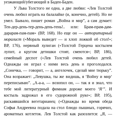
уезжающий/убегающий в Баден-Баден.
У Льва Толстого не одна, а две любви: «Лев Толстой
очень любил играть на балалайке (и, конечно, детей). Но не
умел. Бывало, пишет роман „Война и мир”, а сам думает:
Тен-дер
-день-тер-день-день-тень!.. или: Брам-прам-дам-
дарарам-пам-пам» (ВР, 168). Но еще он —
авторитарный
моралист
(«Мораль выведет — и хлоп ложкой об стол!»;
ВР, 176), нервный хулиган («Толстой Герцена костылем
лупит, а кругом детишки стоят, смеются»; ВР, 186),
семейный деспот («Лев Толстой очень любил детей.
Однажды он играл с ними весь день и проголодался.
„Сонечка, — говорит, — а, ангелочек, сделай мне тюрьку”.
Она возражает: „Левушка, ты же видишь, я ‘Войну и мир‘
переписываю”. „А-а-а, — возопил он, — так я и знал, что
тебе мой литературный фимиам дороже моего ‘Я‘”. И
костыль задрожал в его судорожной руке»; ВР, 195),
раскаявшийся вегетарианец («Однажды во время обеда
Софья Андреевна подала на стол блюдо пышных, горячих,
ароматных котлеток. Лев Толстой как разозлится: „Я, —