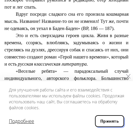
пот и лег спать.
Вдруг посреди сладкого сна его пронзила кошмарная
мысль. Название! Название-то он не изменил! Тут же, почти
не одеваясь, он уехал в Баден-Баден» (ВР, 186 — 187).
Это и есть сверхзадача героев цикла. Живя в разные
времена, ссорясь, влюбляясь, задумываясь о жизни и
стреляясь на дуэлях, дрессируя собак и спасаясь от них, они
совместно создают роман «Герой нашего времени», который
и есть
русская классическая литература
.
«Веселые ребята» — парадоксальный случай
индивидуального, авторского фольклора. Большинство
также опубликованных в книге анонимных анекдотов-
Для улучшения работы сайта и его взаимодействия с
подражаний (ВР, 208—213) — уже третья вода ни киселе.
пользователями мы используем файлы cookies. Продолжая
Они плоские, примитивные, совсем несмешные. «Толстой,
использовать наш сайт, Вы соглашаетесь на обработку
смущенно одергивая грязную толстовку и грассируя, любил
файлов cookies.
подолгу говорить перед крестьянами о гуманизме и
Подробнее
гражданственности. Крестьяне его очень любили за это,
Принять
брали деньги в долг и называли Левой» — характерный