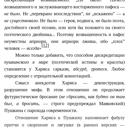
возвышенного и заслуживающего восторженного пафоса —
не было
. Не „переврано впоследствии”, не „искажено” — а
не существовало
. Не было — героя, подвига, не было поэта,
достойного своей поэзии, или хотя бы похожего на своего
поэтического двойника... Поэтому возвышенность и пафос
неуместны априори, они априори лживы, ибо „плох”
[12]
человек —
всегда
»
.
Можно только добавить, что способом дискредитации
пушкинского в мире
(поэтической истины и красоты)
становятся у Хармса сарказм
, абсурд, гротеск
. Любое
определение с отрицательной коннотацией.
Смысл анекдотов Хармса — деконструкция,
разрушение мифа. В этом отношении он продолжает
футуристическое бросание (
не сбросить, как будто он там
был, а бросить
, — строго предупреждал Маяковский)
Пушкина с парохода современности.
Отношение Хармса к Пушкину напоминает фабулу
притчи о скорпионе и лягушке (в ранних версиях —