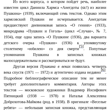
Из всего корпуса, о котором пойдет речь, наиболее
известен цикл Даниила Хармса «Анегдоты (sic!) из жизни
Пушкина» (1939), включающий семь текстов. Однако этим
хармсовский Пушкин не исчерпывается. Анегдотам
предшествуют дневниковая запись «О гениях» (1933),
микродрама «Пушкин и Гоголь» (цикл «Случаи», № 7,
1934), еще одна запись «О Пушкине (1936), два варианта
детского очерка «Пушкин» (1936) к упомянутому
[5]
столетнему «юбилею» со дня смерти
. Попутные
упоминания Пушкина в записных книжках
малосодержательны и рассматриваться не будут.
Другая версия
Пушкина в веках
появилась четверть
[6]
века спустя (1971 — 1972) и аутентично издана недавно
.
Подробное библиографическое описание тем не менее
требует дополнительного комментария. Авторы этих
текстов — московские художники Владимир Иосифович
Пятницкий (1938 — 1978) и Наталья Алексеевна
Доброхотова-Майкова (род. в 1938). В оригинале «Веселые
ребята» — небольшая записная книжка, представляющая