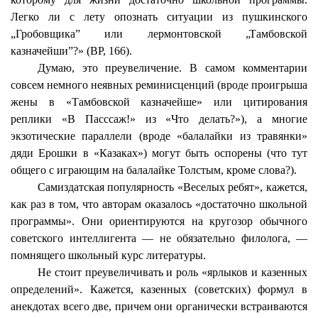
Легко ли с лету опознать ситуации из пушкинского
„Гробовщика” или лермонтовской „Тамбовской
казначейши”?» (ВР, 166).
Думаю, это преувеличение. В самом комментарии
совсем немного неявных реминисценций (вроде проигрыша
жены в «Тамбовской казначейше» или цитирования
реплики «В Пасссаж!» из «Что делать?»), а многие
экзотические параллели (вроде «балалайки из травянки»
дяди Ерошки в «Казаках») могут быть оспорены (что тут
общего с играющим на балалайке Толстым, кроме слова?).
Самиздатская популярность «Веселых ребят», кажется,
как раз в том, что авторам оказалось «достаточно школьной
программы». Они ориентируются на кругозор обычного
советского интеллигента — не обязательно филолога, —
помнящего школьный курс литературы.
Не стоит преувеличивать и роль «ярлыков и казенных
определений». Кажется, казенных (советских) формул в
анекдотах всего две, причем они органически встраиваются