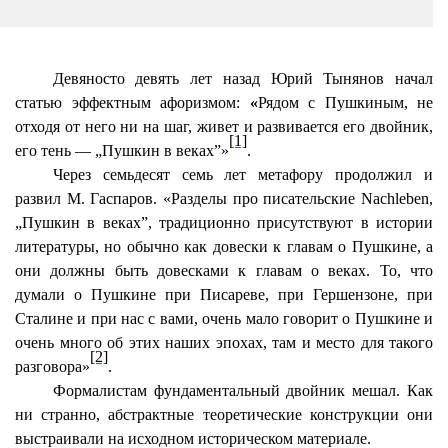
Девяносто девять лет назад
Юрий Тынянов начал
статью эффектным афоризмом:
«
Рядом с Пушкиным, не
отходя от него ни на шаг, живет и развивается его двойник,
[1]
его тень — „Пушкин в веках”»
.
Через семьдесят семь лет метафору продолжил и
развил М. Гаспаров. «Разделы про писательские Nachleben,
„Пушкин в веках”, традиционно присутствуют в истории
литературы, но обычно как довески к главам о Пушкине, а
они должны быть довесками к главам о веках. То, что
думали о Пушкине при Писареве, при Гершензоне, при
Сталине и при нас с вами, очень мало говорит о Пушкине и
очень много об этих наших эпохах, там и место для такого
[2]
разговора»
.
Формалистам фундаментальный двойник мешал. Как
ни странно, абстрактные теоретические конструкции они
выстраивали на исходном историческом материале.