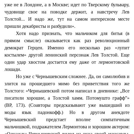
уже не в Лондоне, а в Москве; идет по Тверскому бульвару,
чудовище свое на поводке держит, а навстречу Лев
Толстой... И надо же, тут на самом интересном месте
пришли декабристы и разбудили».
Хотя надо признать, что мальчиком для битья (в
прямом смысле)
оказывается
как раз революционный
демократ Герцен. Именно его несколько раз «лупит
костылем» другой ленинский персонаж Лев Толстой. Еще
один удар хвостом достается ему даже от лермонтовской
лошади.
Но уже с Чернышевским сложнее. Да, он самолюбив и
злится на прошедшего мимо без приветствия того же
Толстого: «Чернышевский потом написал в дневнике: „Все
писатили хорошие, а Толстой хамм. Потомушто графф”»
(ВР, 173). (Соавторы предсказывают уже вышедший из
моды язык падонкофф.) Но в другом анекдоте
Чернышевский предстает вполне симпатичным
мальчишкой, подражателем Лермонтова и хорошим актером:
«Однажды Чернышевский видел из окна своей мансарды,