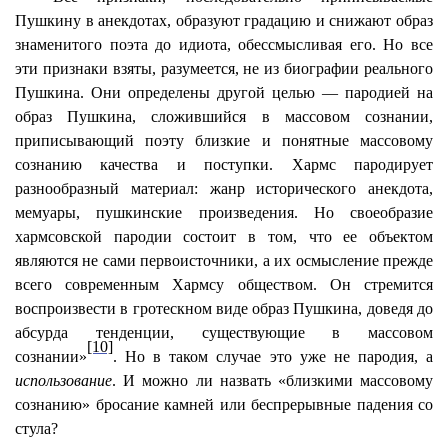
Пушкину в анекдотах, образуют градацию и снижают образ
знаменитого поэта до идиота, обессмысливая его. Но все
эти признаки взяты, разумеется, не из биографии реального
Пушкина. Они определены другой целью — пародией на
образ Пушкина, сложившийся в массовом сознании,
приписывающий поэту близкие и понятные массовому
сознанию качества и поступки. Хармс пародирует
разнообразный материал: жанр исторического анекдота,
мемуары, пушкинские произведения. Но своеобразие
хармсовской пародии состоит в том, что ее объектом
являются не сами первоисточники, а их осмысление прежде
всего современным Хармсу обществом. Он стремится
воспроизвести в гротескном виде образ Пушкина, доведя до
абсурда тенденции, существующие в массовом
[10]
сознании»
. Но в таком случае это уже не пародия, а
использование
. И можно ли назвать «близкими массовому
сознанию» бросание камней или беспрерывные падения со
стула?