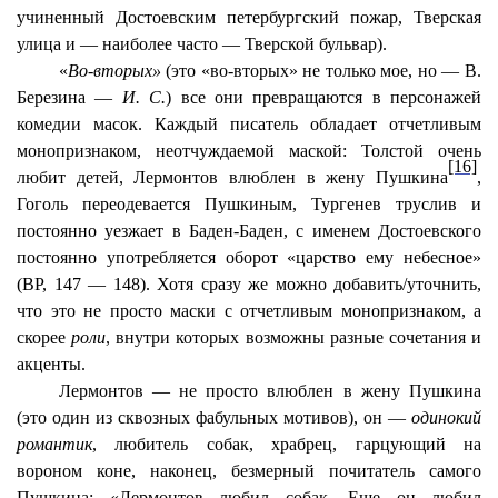
учиненный Достоевским петербургский пожар, Тверская
улица и — наиболее часто — Тверской бульвар).
«
Во-вторых»
(это «во-вторых» не только мое, но — В.
Березина —
И. С.
) все они превращаются в персонажей
комедии масок. Каждый писатель обладает отчетливым
монопризнаком, неотчуждаемой маской: Толстой очень
[16]
любит детей, Лермонтов влюблен в жену Пушкина
,
Гоголь переодевается Пушкиным, Тургенев труслив и
постоянно уезжает в Баден-Баден, с именем Достоевского
постоянно употребляется оборот «царство ему небесное»
(ВР, 147 — 148). Хотя сразу же можно добавить/уточнить,
что это не просто маски с отчетливым монопризнаком, а
скорее
роли
, внутри которых возможны разные сочетания и
акценты.
Лермонтов — не просто влюблен в жену Пушкина
(это один из сквозных фабульных мотивов), он —
одинокий
романтик
, любитель собак, храбрец, гарцующий на
вороном коне, наконец, безмерный почитатель самого
Пушкина: «Лермонтов любил собак. Еще он любил