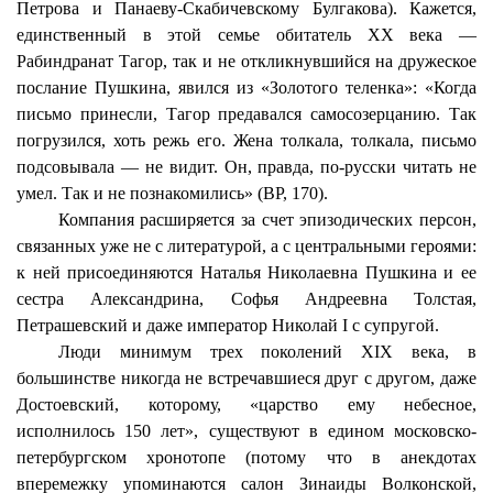
Петрова и Панаеву-Скабичевскому Булгакова). Кажется,
единственный в этой семье обитатель XX века —
Рабиндранат Тагор, так и не откликнувшийся на дружеское
послание Пушкина, явился из «Золотого теленка»: «Когда
письмо принесли, Тагор предавался самосозерцанию. Так
погрузился, хоть режь его. Жена толкала, толкала, письмо
подсовывала — не видит. Он, правда, по-русски читать не
умел. Так и не познакомились» (ВР, 170).
Компания расширяется за счет эпизодических персон,
связанных уже не с литературой, а с центральными героями:
к ней присоединяются Наталья Николаевна Пушкина и ее
сестра Александрина, Софья Андреевна Толстая,
Петрашевский и даже император Николай I с супругой.
Люди минимум трех поколений XIX века, в
большинстве никогда не встречавшиеся друг с другом, даже
Достоевский, которому, «царство ему небесное,
исполнилось 150 лет», существуют в едином московско-
петербургском хронотопе (потому что в анекдотах
вперемежку упоминаются салон Зинаиды Волконской,