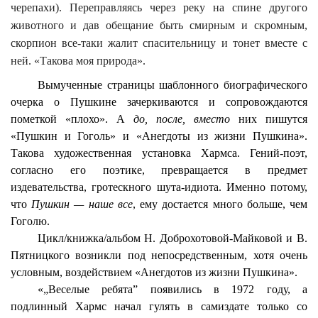
черепахи). Переправляясь через реку на спине другого
животного и дав обещание быть смирным и скромным,
скорпион все-таки жалит спасительницу и тонет вместе с
ней. «Такова моя природа».
Вымученные страницы шаблонного биографического
очерка о Пушкине зачеркиваются и сопровождаются
пометкой «плохо». А
до, после, вместо
них пишутся
«Пушкин и Гоголь» и «Анегдоты из жизни Пушкина».
Такова художественная установка Хармса. Гений-поэт,
согласно его поэтике, превращается в предмет
издевательства, гротескного шута-идиота. Именно потому,
что
Пушкин — наше все
, ему достается много больше, чем
Гоголю.
Цикл/книжка/альбом Н. Доброхотовой-Майковой и В.
Пятницкого возникли под непосредственным, хотя очень
условным, воздействием «Анегдотов из жизни Пушкина».
«„Веселые ребята” появились в 1972 году, а
подлинный Хармс начал гулять в самиздате только со