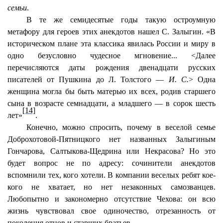
семьи
.
В те же семидесятые годы такую остроумную
метафору для героев этих анекдотов нашел С. Залыгин. «В
историческом плане эта классика явилась России и миру в
одно безусловно чудесное мгновение... <Далее
перечисляются даты рождения двенадцати русских
писателей от Пушкина до Л. Толстого —
И. С.
> Одна
женщина могла бы быть матерью их всех, родив старшего
сына в возрасте семнадцати, а младшего — в сорок шесть
[14]
лет»
.
Конечно, можно спросить, почему в веселой семье
Доброхотовой-Пятницкого нет названных Залыгиным
Гончарова, Салтыкова-Щедрина или Некрасова? Но это
будет вопрос не по адресу: сочинители анекдотов
вспомнили тех, кого хотели. В компании веселых ребят кое-
кого не хватает, но нет незаконных самозванцев.
Любопытно и закономерно отсутствие Чехова: он всю
жизнь чувствовал свое одиночество, отрезанность от
поколения отцов и старших братьев.