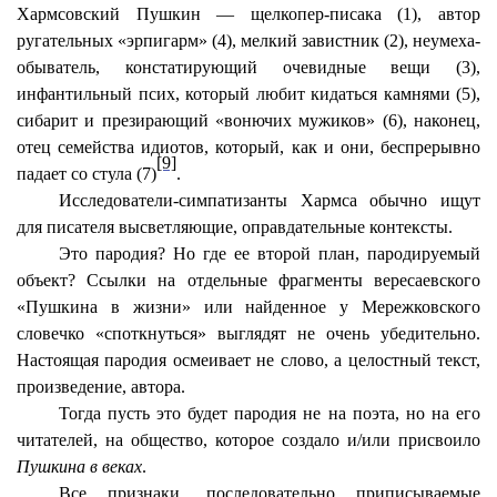
Хармсовский Пушкин — щелкопер-писака (1), автор
ругательных «эрпигарм» (4), мелкий завистник (2), неумеха-
обыватель, констатирующий очевидные вещи (3),
инфантильный псих, который любит кидаться камнями (5),
сибарит и презирающий «вонючих мужиков» (6), наконец,
отец семейства идиотов, который, как и они, беспрерывно
[9]
падает со стула (7)
.
Исследователи-симпатизанты Хармса обычно ищут
для писателя высветляющие, оправдательные контексты.
Это пародия? Но где ее второй план, пародируемый
объект? Ссылки на отдельные фрагменты вересаевского
«Пушкина в жизни» или найденное у Мережковского
словечко «споткнуться» выглядят не очень убедительно.
Настоящая пародия осмеивает не слово, а целостный текст,
произведение, автора.
Тогда пусть это будет пародия не на поэта, но на его
читателей, на общество, которое создало и/или присвоило
Пушкина в веках
.
Все признаки, последовательно приписываемые