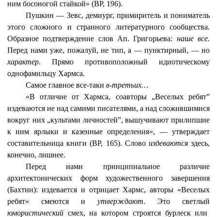
ним босоногой стайкой» (ВР, 196).
Пушкин — Зевс, демиург, примиритель и пониматель
этого сложного и странного литературного сообщества.
Образное подтверждение слов Ап. Григорьева:
наше все
.
Перед нами уже, пожалуй, не тип, а — пунктирный, — но
характер
. Прямо противоположный идиотическому
однофамильцу Хармса.
Самое главное все-таки
в-третьих…
«В отличие от Хармса, соавторы „Веселых ребят”
издеваются не над самими писателями, а над сложившимися
вокруг них „культами личностей”, вышучивают прилипшие
к ним ярлыки и казенные определения», — утверждает
составительница книги (ВР, 165). Слово
издеваются
здесь,
конечно, лишнее.
Перед нами принципиальное различие
архитектонических форм художественного завершения
(Бахтин): издевается и отрицает Хармс, авторы «Веселых
ребят» смеются и
утверждают
. Это светлый
юмористический
смех, на котором строятся бурлеск или