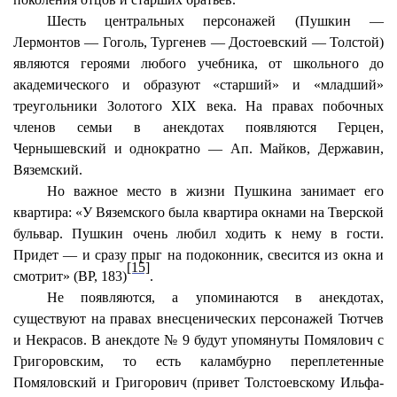
Шесть центральных персонажей (Пушкин —
Лермонтов — Гоголь, Тургенев — Достоевский — Толстой)
являются героями любого учебника, от школьного до
академического и образуют «старший» и «младший»
треугольники Золотого XIX века. На правах побочных
членов семьи в анекдотах появляются Герцен,
Чернышевский и однократно — Ап. Майков, Державин,
Вяземский.
Но важное место в жизни Пушкина занимает его
квартира: «У Вяземского была квартира окнами на Тверской
бульвар. Пушкин очень любил ходить к нему в гости.
Придет — и сразу прыг на подоконник, свесится из окна и
[15]
смотрит» (ВР, 183)
.
Не появляются, а упоминаются в анекдотах,
существуют на правах внесценических персонажей Тютчев
и Некрасов. В анекдоте № 9 будут упомянуты Помялович с
Григоровским, то есть каламбурно переплетенные
Помяловский и Григорович (привет Толстоевскому Ильфа-