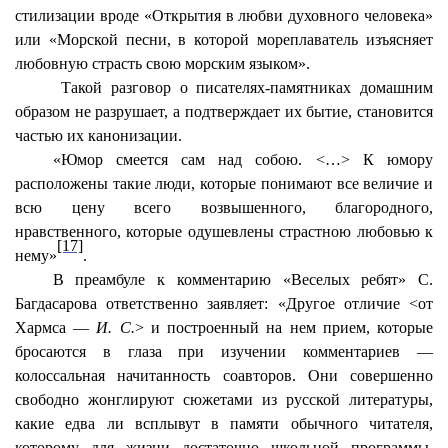
стилизации вроде «Открытия в любви духовного человека»
или «Морской песни, в которой мореплаватель изъясняет
любовную страсть свою морским языком».
Такой разговор о писателях-памятниках домашним
образом не разрушает, а подтверждает их бытие, становится
частью их канонизации.
«Юмор смеется сам над собою. <…> К юмору
расположены такие люди, которые понимают все величие и
всю цену всего возвышенного, благородного,
нравственного, которые одушевлены страстною любовью к
[17]
нему»
.
В преамбуле к комментарию «Веселых ребят» С.
Багдасарова ответственно заявляет: «Другое отличие <от
Хармса —
И. С.
> и построенный на нем прием, которые
бросаются в глаза при изучении комментариев —
колоссальная начитанность соавторов. Они совершенно
свободно жонглируют сюжетами из русской литературы,
какие едва ли всплывут в памяти обычного читателя,
которому для жизни достаточно школьной программы.