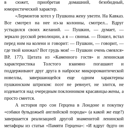
в сюжет, приобретая домашний, безобидный,
юмористический характер.
«Лермонтов хотел у Пушкина жену увезти. На Кавказ.
Все смотрел на нее из-за колонны, смотрел... Вдруг
устыдился своих желаний. — Пушкин, — думает, —
зеркало русской революции, а я — свинья.
— Пошел, встал
перед ним на колени и говорит: — Пушкин
, — говорит, —
где твой кинжал? Вот грудь моя! — Пушкин очень смеялся»
ВР, 177). Цитата из «Каменного гостя» и ленинская
характеристика Толстого взаимно погашают и
поддерживают друг друга в наброске микроромантической
новеллы, завершающейся еще одним характерны
пушкинским штрихом: поэт не ревнует, не злится, не
издевается над очередным поклонником красавицы-жены, а
просто смеется.
А история про сон Герцена в Лондоне и покупку
«собаки бульдожьей английской породы» (а какой же еще?)
завершается реализацией другой знаменитой ленинской
метафоры из статьи «Памяти Герцена»: «И вдруг будто он