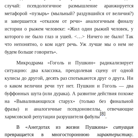
случай: псевдологичное размышление аранжируется
метафорой «пузырь» (мыльный? раздувшийся от величия?)
и завершается «отказом от речи» аналогичным финалу
истории о рыжем человеке: «Жил один рыжий человек, у
которого не было глаз и ушей. <…> Ничего не было! Так
что непонятно, о ком идет речь. Уж лучше мы о нем не
будем больше говорить».
Микродрама «Гоголь и Пушкин» радикализирует
ситуацию: два классика, преодолевая сцену от одной
кулисы до другой, десять раз спотыкаются друг о друга. Ни
о каком величии речи тут нет. Пушкин и Гоголь — два
буффонных шута (или дурака). А развитие действия похоже
на «Вываливающихся старух» (только без финальной
фразы) и аналогичные псевдоновеллы, отвечающие
[8]
хармсовской репутации разрушителя фабулы
.
В «Анегдотах из жизни Пушкина»
ситуация
превращается в многостороннюю
характеристику
.