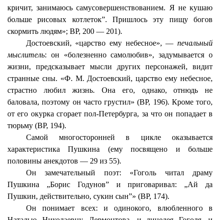
кричит, занимаюсь самусовершенствованием. Я не кушаю
больше рисовых котлеток”. Пришлось эту пищу богов
скормить людям»; ВР, 200 — 201).
Достоевский, «царство ему небесное», —
печальный
мыслитель
: он «болезненно самолюбив», задумывается о
жизни, предсказывает мысли других персонажей, видит
странные сны. «Ф. М. Достоевский, царство ему небесное,
страстно любил жизнь. Она его, однако, отнюдь не
баловала, поэтому он часто грустил» (ВР, 196). Кроме того,
от его окурка сгорает пол-Петербурга, за что он попадает в
тюрьму (ВР, 194).
Самой многосторонней в цикле оказывается
характеристика Пушкина (ему посвящено и больше
половины анекдотов — 29 из 55).
Он замечательный поэт: «Гоголь читал драму
Пушкина „Борис Годунов” и приговаривал: „Ай да
Пушкин, действительно, сукин сын”» (ВР, 174).
Он понимает всех: и одинокого, влюбленного в
Наталью Николаевну, Лермонтова, и лицедея Гоголя, и