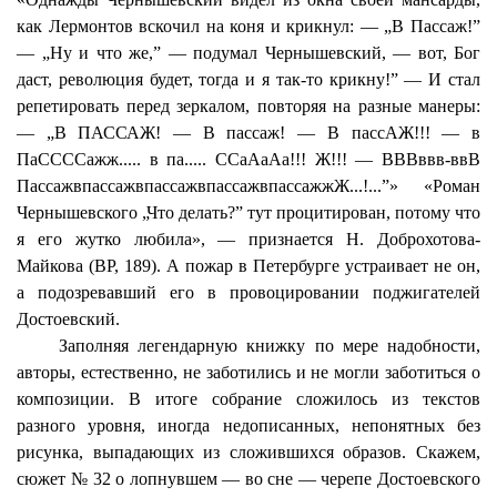
как Лермонтов вскочил на коня и крикнул: — „В Пассаж!”
— „Ну и что же,” — подумал Чернышевский, — вот, Бог
даст, революция будет, тогда и я так-то крикну!” — И стал
репетировать перед зеркалом, повторяя на разные манеры:
— „В ПАССАЖ! — В пассаж! — В пассАЖ!!! — в
ПаССССажж....
. в па..... ССаАаАа!!! Ж!!! — ВВВввв-ввВ
ПассажвпассажвпассажвпассажвпассажжЖ
...!...
”» «Роман
Чернышевского „Что делать?” тут процитирован, потому что
я его жутко любила», — признается Н. Доброхотова-
Майкова (ВР, 189). А пожар в Петербурге устраивает не он,
а подозревавший его в провоцировании поджигателей
Достоевский.
Заполняя легендарную книжку по мере надобности,
авторы, естественно, не заботились и не могли заботиться о
композиции. В итоге собрание сложилось из текстов
разного уровня, иногда недописанных, непонятных без
рисунка, выпадающих из сложившихся образов. Скажем,
сюжет № 32 о лопнувшем — во сне — черепе Достоевского