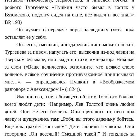
робкого Тургенева: «Пушкин часто бывал в гостях у
Вяземского, подолгу сидел на окне, все видел и все знал»;
ВР, 193)
Он думает о передаче лиры наследнику (хотя пока
оставляет ее у себя).
Он легок, смешлив, иногда хулиганист: может послать
Тургенева за пивом, напугать его, выскочив из-под лавки на
Тверском бульваре, или выдать стихи императора Николая
за свои («Ваше величество, вспомните, что всякое слово
вольное, всякое сочинение противузаконное приписывают
мне…», — оправдывался Пушкин в «Воображаемом
разговоре с Александром I» (1824)).
Именно его, а не заботящего об этом Толстого больше
всего любят дети:
«Например
, Лев Толстой очень любил
детей. Они же его боялись. Они прятались от него под
лавку и шушукались там: „Робя, вы этого дяденьку бойтесь.
Еще как трахнет костылем” Дети любили Пушкина. Они
говорили: „Он веселый! Смешной такой!” И гонялись за