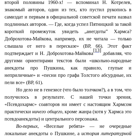
второй половины 1960-х! — вспоминал Н. Котрелев,
знакомый авторов, один из тех, кто пустил рукопись в
самиздат и первым в официальной советской печати назвал
подлинных авторов. — Где, когда успел Пятницкий за такой
короткий промежуток увидеть „анегдоты” Хармса?
Доброхотова-Майкова, например, их не читала — только
слышала от него в пересказе» (ВР, 66). Этот факт
[13]
подтверждает и Н. Доброхотова-Майкова
добавляя, что
другими ориентирами текстов были «школьно-народные
анекдоты про Пушкина, как правило, глупые и
неприличные» и «песни про графа Толстого абсурдные, их
пели все» (ВР, 61).
Но дело не в генезисе (что было толчком?), а в том, что
получилось в результате. С нашей точки зрения,
«Псевдохармс» соавторов ни имеет с настоящим Хармсом
практически
ничего общего
, кроме жанра (хотя у Хармса это
псевдоанекдоты) и центрального персонажа.
Во-первых
, «Веселые ребята» — не очередные
локальные анекдоты о Пушкине, а
история
литературной