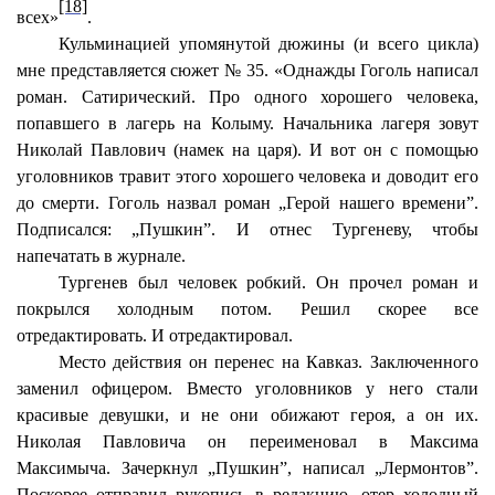
[18]
всех»
.
Кульминацией упомянутой дюжины (и всего цикла)
мне представляется сюжет № 35. «Однажды Гоголь написал
роман. Сатирический. Про одного хорошего человека,
попавшего в лагерь на Колыму. Начальника лагеря зовут
Николай Павлович (намек на царя). И вот он с помощью
уголовников травит этого хорошего человека и доводит его
до смерти. Гоголь назвал роман „Герой нашего времени”.
Подписался: „Пушкин”. И отнес Тургеневу, чтобы
напечатать в журнале.
Тургенев был человек робкий. Он прочел роман и
покрылся холодным потом. Решил скорее все
отредактировать. И отредактировал.
Место действия он перенес на Кавказ. Заключенного
заменил офицером. Вместо уголовников у него стали
красивые девушки, и не они обижают героя, а он их.
Николая Павловича он переименовал в Максима
Максимыча. Зачеркнул „Пушкин”, написал „Лермонтов”.
Поскорее отправил рукопись в редакцию, отер холодный