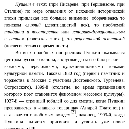
Пушкин в веках
(при Писареве, при Гершензоне, при
Сталине) по мере отдаления от исходной исторической
эпохи привлекал все большее внимание, оборачиваясь то
поиском
влияний
(девятнадцатый век), то проблемой
традиции и новаторства
или
историко-функциональным
изучением
(советская эпоха), то
рецептивной эстетикой
(послесоветская современность).
Во всех подобных построениях Пушкин оказывался
центром русского канона, а круглые даты его биографии —
важными, переломными, кульминационными точками
культурной памяти. Таковы 1880 год (первый памятник и
торжества в Москве с участием Достоевского, Тургенева,
Островского), 1899-й (столетие, во время празднования
которого поэт становится феноменом массовой культуры),
1937-й — странный юбилей со дня смерти, когда Пушкин
превращается в «нашего товарища» (Андрей Платонов) и
[3]
связывается с любимым вождем
, наконец, 1999-й, когда
Пушкина пытается присвоить и усвоить уже новое
государство РФ.