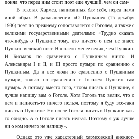
понял, что перед ним стоит поэт еще лучший, чем он сам».
В текстах Хармса, написанных
для себя
,
перед нами
иной образ. В размышлении «О Пушкине» (15 декабря
1936) поэт по-прежнему сопоставляется с Гоголем, а также с
великими государственными деятелями: «Трудно сказать
что-нибудь о Пушкине тому, кто ничего о нем не знает.
Пушкин великий поэт. Наполеон менее велик, чем Пушкин.
И Бисмарк по сравнению с Пушкиным ничто. И
Александры I и II, и III просто пузыри по сравнению с
Пушкиным. Да и все люди по сравнению с Пушкиным
пузыри, только по сравнению с Гоголем Пушкин сам
пузырь. А потому вместо того, чтобы писать о Пушкине, я
лучше напишу вам о Гоголе. Хотя Гоголь так велик, что о
нем и написать-то ничего нельзя, поэтому я буду все-таки
писать о Пушкине. Но после Гоголя писать о Пушкине как-
то обидно. А о Гоголе писать нельзя. Поэтому я уж лучше
ни о ком ничего не напишу».
Однако это уже характерный хармсовский анекдот-