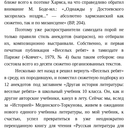
ближе всего к поэтике Хармса, на что справедливо обратил
внимание М. Боде-мл.: «„Однажды у Достоевского
засорилась ноздря...” — абсолютно хармсианский как
сюжетно, так и по мизансцене» (ВР, 204).
Поэтому уже распространители самиздата порой не
только правили стиль анекдотов (напрасно), но отбирали
их, композиционно выстраивали. Собственно, и первая
печатная публикация «Веселых ребят» в тамиздате в
Париже («Ковчег», 1979, № 4) была таким отбором: она
состояла всего из десяти сюжетно организованных текстов.
Несколько лет назад я решил вернуть «Веселых ребят»
в среду, их породившую, и поместил сюжетную подборку из
12 анекдотов под заглавием «Другая история литературы:
веселые ребята» в школьный учебник 10 класса. Он, как и
другие авторские учебники, канул в лету. Сейчас мы, вслед
за «Историей» Мединского-Торкунова, живем в ожидании
нового единого учебника литературы, но мой учебник, к
счастью, успел превратиться в уже неоднократно
переизданную книгу для чтения «Русская литература для