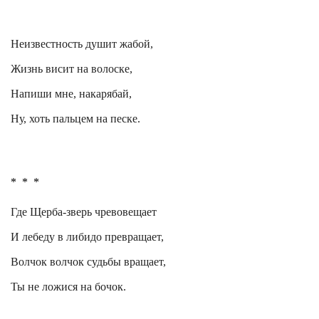
Неизвестность душит жабой,
Жизнь висит на волоске,
Напиши
мне
,
накарябай
,
Ну, хоть пальцем на песке.
*
*
*
Где Щерба-зверь чревовещает
И лебеду в либидо превращает,
Волчок
волчок
судьбы вращает,
Ты не
ложися
на бочок.