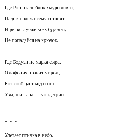
Где Розенталь блох хмуро ловит,
Падеж падёж всему готовит
И рыба глубже всех буровит,
Не попадайся на крючок.
Где
Бодуэн
не марка сыра,
Омофония
правит миром,
Кот сообщает код и
пин
,
Увы,
шизгара
—
мондегрин
.
*
*
*
Улетает птичка в небо,