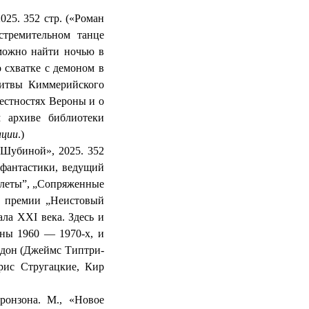
25. 352 стр. («Роман
стремительном танце
можно найти ночью в
схватке с демоном в
итвы Киммерийского
рестностях Вероны и о
 архиве библиотеки
ции
.)
 Шубиной», 2025. 352
 фантастики, ведущий
олеты”, „Сопряженные
т премии „Неистовый
ла XXI века. Здесь и
лны 1960 — 1970-х, и
дон
(Джеймс
Типтри
-
рис Стругацкие, Кир
ронзона
. М., «Новое