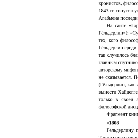
хронистов, филос
1843 гг. сопутств
Агабмена
последни
На сайте «Го
Гёльдерлин
»): «С
тех, кого филос
Гёльдерлин
среди 
так случилось бл
главным спутнико
авторскому мифоп
не сказывается. 
(
Гёльдерлин
, как
вынести Хайдеггер
только в своей
философской дисци
Фрагмент книг
«
1808
Гёльдерлину
п
Также снова начина