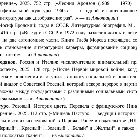
зрение», 2025. 752 стр. («Леонид
Аронзон
(1939 — 1970) —
еофициальной культуры 1960-х — в одной из дневниковых
 литературы как „изображение
рая”...
» — из
Аннотации
.)
осиф Бродский: годы в СССР. Литературная биография. М., 
. 416 стр. («Выезд из СССР в 1972 году разделил жизнь и ли
 на две автономные части. Книга Глеба
Морева
посвящена со
ь становление литературной карьеры, формирование социок
вок поэта» — из
Аннотации
).
одяков
.
Россия и Италия: «исключительно внимательный пр
оспект», 2025. 128 стр. («После Первой мировой войны, когд
еском положении и вступила в полосу социальной и политиче
й диалог с Советской Россией, который вскоре перерос в партн
зможна между государствами с различными социальными сист
режимами» — из
Аннотацпии
.)
туро
.
Розовый. История цвета. Перевела с французского Нин
зрение», 2025. 112 стр. («Мишель
Пастуро
— ведущий историк-м
лы высших исследований в Париже. Ранее в издательстве „Н
Черный”, „Красный”, „Зеленый”, „Белый” и „Желтый”, а также „
и полосатых тканей”» — из
Аннотации
.)