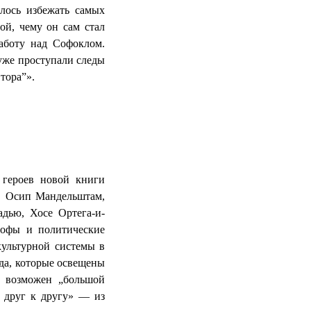
лось избежать самых
ой, чему он сам стал
аботу над Софоклом.
 уже проступали следы
тора”».
 героев новой книги
, Осип Мандельштам,
Бадью, Хосе
Ортега
-и-
софы и политические
культурной системы в
ода, которые освещены
в возможен „большой
 друг к другу» — из