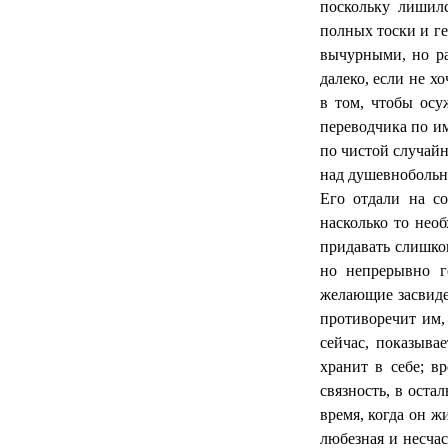
поскольку лишилс
полных тоски и ге
вычурными, но ра
далеко, если не х
в том, чтобы осу
переводчика по 
по чистой случайн
над душевнобольн
Его отдали на со
насколько то нео
придавать слишко
но непрерывно го
желающие засвиде
противоречит им,
сейчас, показыва
хранит в себе; в
связность, в ост
время, когда он ж
любезная и несча