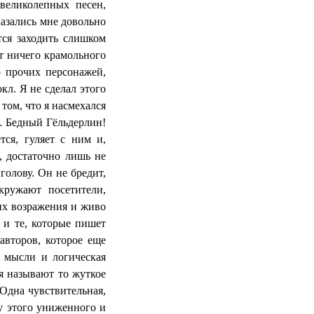
 великолепных песен,
казались мне довольно
тся заходить слишком
ет ничего крамольного
о прочих персонажей,
л. Я не сделал этого
том, что я насмехался
п… Бедный
Гёльдерлин
!
ся, гуляет с ним и,
, достаточно лишь не
олову. Он не бредит,
кружают посетители,
их возражения и живо
 и те, которые пишет
авторов, которое еще
е мысли и логическая
я называют то жуткое
 Одна чувствительная,
у этого униженного и