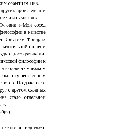
ским событиям 1806 —
т других произведений
ие читать мораль».
 Луговик («Мой сосед
 философии в качестве
нн
Кристиан
Фридрих
значительной степени
ряду с
досократиками
,
мической философии к
, что обычным языком
фа было существенным
оластов. Но даже если
друг с другом сходных
ина
стало отдельной
а».
ября):
 памяти и подпевает.