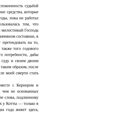
покоенность судьбой
ие средства, которые
зды, пока он работал
льзовалась тем, что
и милостивый Господь
лачевном состоянии, в
 претендовать на то,
 также того годового
го потребности, дабы
 суду и своим двоим
 таким образом, после
ле моей смерти стать
месте с Кернером и
а чем не основанных
ле слова, подлинному
ях у
Котты
— только в
ва года живет здесь,