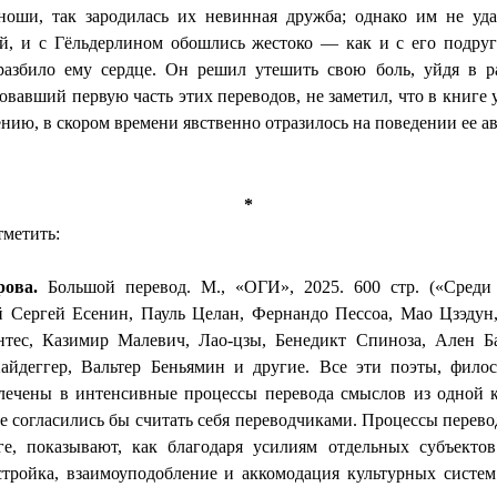
оши, так зародилась их невинная дружба; однако им не уда
ий, и с
Гёльдерлином
обошлись жестоко — как и с его подруг
разбило ему сердце. Он решил утешить свою боль, уйдя в р
овавший первую часть этих переводов, не заметил, что в книге
лению, в скором времени явственно отразилось на поведении ее ав
*
тметить:
рова.
Большой перевод. М., «ОГИ», 2025. 600 стр. («Среди
й Сергей Есенин, Пауль
Целан
, Фернандо
Пессоа
, Мао Цзэдун
нтес, Казимир Малевич,
Лао-цзы
, Бенедикт Спиноза, Ален 
айдеггер, Вальтер
Беньямин
и другие. Все эти поэты, фило
лечены в интенсивные процессы перевода смыслов из одной 
се согласились бы считать себя переводчиками. Процессы перев
ге, показывают, как благодаря усилиям отдельных субъекто
стройка
,
взаимоуподобление
и аккомодация культурных систем