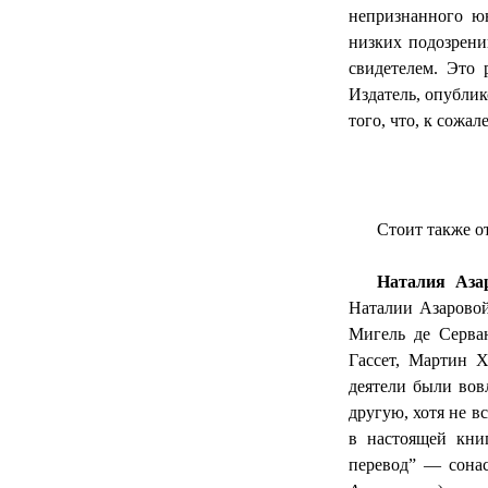
непризнанного юн
низких подозрен
свидетелем. Это 
Издатель, опублик
того, что, к сожа
Стоит также о
Наталия Аза
Наталии Азарово
Мигель де Серва
Гассет
, Мартин Х
деятели были вов
другую, хотя не в
в настоящей кни
перевод” —
сона