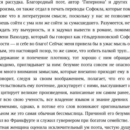
я рассудка. Благородный поэт, автор ‘
Гипериона
’ и других
роизма, он также отдал в печать переводы Софокла, которые по
зве что в литературном смысле, поскольку у нас не позволяе
очешь сойти с ума или же сойти за сумасшедшего. Разумеется, н
ждать эту вычурность, и я задумал вывести в романе, помим
имени
Вахолдер
, который бы
говорил
как
гёльдерлиновский
Софок
ости — и себе во благо! Сейчас меня привела бы в ужас мысль о 
ым, это настоящий позор, то же самое, что избить палкой тру
держание и попечение плотнику, тот хорошо с ним обращает
бходимо, приглядывает за ним: безумие поэта совсем не опасно
м много внимания замыслам, которые внезапно приходят ему в г
ворит, следуя за своим воображением, полагает, что его о
тельствовать ему почтение, дискутирует с ними, выслушивает 
 цитирует великие произведения, написанные им самим ранее,
ет всю свою ученость, все владение языком и знание древних 
ременами, однако, в потоке его слов возникают оригинальны
альном же это самая обычная бессмыслица. Причиной его безуми
ил во Франкфурте и служил гувернером при богатом семействе.
стная женщина оценила исключительный ум поэта, чистую душ