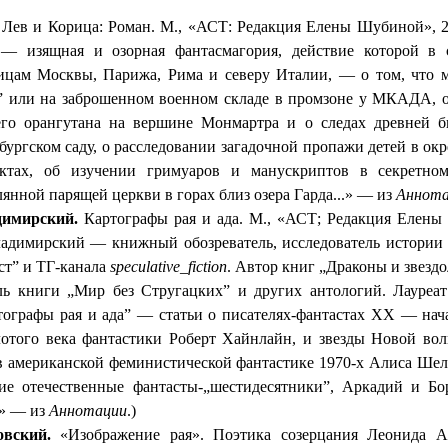
.
Лев и Корица: Роман. М., «АСТ: Редакция Елены Шубиной», 20
— изящная и озорная фантасмагория, действие которой в 
ицам Москвы, Парижа, Рима и северу Италии, — о том, что 
 или на заброшенном военном складе в
промзоне
у МКАДА, о 
его
орангутана
на вершине Монмартра и о следах древней б
ургском саду, о расследовании загадочной пропажи детей в ок
ектах, об изучении
гримуаров
и манускриптов в секретном
лянной парящей церкви в горах близ озера Гарда...» — из
Аннота
димирский.
Картографы рая и ада. М., «АСТ; Редакция Елены
ладимирский — книжный обозреватель, исследователь истории
ст
” и ТГ-канала
speculative_fiction
. Автор книг „Драконы и звезд
ль книги „Мир без Стругацких” и других антологий. Лауреа
тографы рая и ада” — статьи о писателях-фантастах XX — нача
лотого века фантастики Роберт Хайнлайн, и звезды Новой во
в американской феминистической фантастике 1970-х Алиса
Шел
ие отечественные фантасты-„шестидесятники”, Аркадий и Бо
е» — из
Аннотации
.)
овский
.
«Изображение рая». Поэтика созерцания Леонида
А