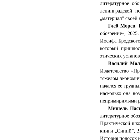
литературное обо
ленинградской н
„материал” своей
Глеб
Морев
.
И
обозрение», 2025
Иосифа Бродского
который пришлос
этических устано
Василий
Мол
Издательство «Пр
тяжелом экономич
начался ее трудны
насколько она во
непримиримыми 
Мишель
Пас
литературное обо
Практической шко
книги „Синий”, „
История полосок 