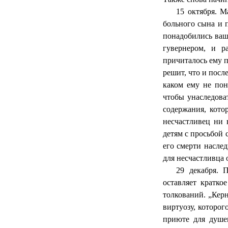
15 октября. 
больного сына и 
понадобились ваш
гувернером, и р
причиталось ему 
решит, что и посл
каком ему не пон
чтобы унаследова
содержания, кото
несчастливец ни 
детям с просьбой 
его смерти насле
для несчастливца 
29 декабря. 
оставляет кратко
толкований. „Кер
виртуозу, которог
приюте для душе