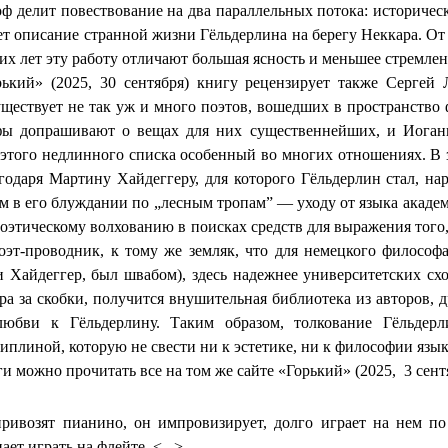
оф делит повествование на два параллельных потока: историче
ует описание странной жизни
Гёльдерлина
на берегу
Неккара
. О
х лет эту работу отличают большая ясность и меньшее стремлен
рький» (2025, 30 сентября) книгу рецензирует также Сергей
уществует не так уж и много поэтов, вошедших в пространство
офы допрашивают о вещах для них существеннейших, и Иога
этого недлинного списка особенный во многих отношениях. В 
агодаря Мартину Хайдеггеру, для которого
Гёльдерлин
стал, на
м в его блуждании по „лесным тропам” — уходу от языка акаде
оэтическому волхованию в поисках средств для выражения того
Поэт-проводник, к тому же земляк, что для немецкого филосо
 и Хайдеггер, был швабом), здесь надежнее университетских сх
а за скобки, получится внушительная библиотека из авторов, 
 любви к
Гёльдерлину
. Таким образом, толкование
Гёльдерл
плиной, которую не свести ни к эстетике, ни к философии язык
и можно прочитать все на том же сайте «Горький» (
2025,
3
сент
ривозят пианино, он импровизирует, долго играет на нем по
ет играть на флейте. <...>