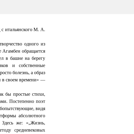
 с итальянского М. А.
творчество одного из
ке
Агамбен
обращается
ел в башне на берегу
ников и собственные
осто болезнь, а образ
м в своем времени» —
ак бы простые стихи,
ми. Постепенно поэт
юбопытствующие, видя
атформы абсолютного
 Здесь же: «„Жизнь,
етоду средневековых