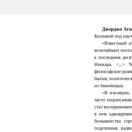
Джорджо
Ага
Козловой под нау
«Известный 
величайших поэт
к последним деся
Неккара
. <...> 
философские раз
бытия, политичес
из
Аннотации.
«В изоляции, 
часто подписыва
стал воспринимат
в нем одновреме
большинства сор
поделенная надв