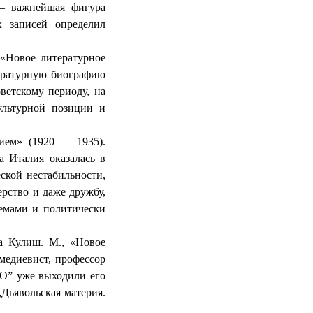
 важнейшая фигура
 записей определил
«Новое литературное
тературную биографию
ветскому периоду, на
ультурной позиции и
ием» (1920 — 1935).
а Италия оказалась в
ской нестабильности,
ерство и даже дружбу,
емами и политически
а Кулиш. М., «Новое
едиевист, профессор
ЛО” уже выходили его
Дьявольская материя.