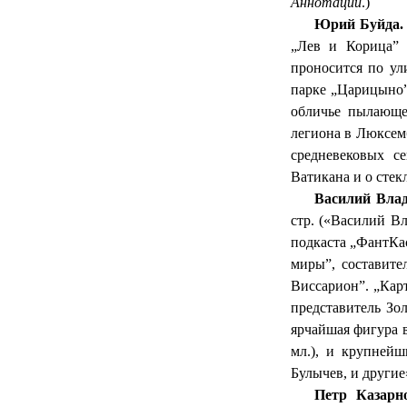
Аннотации
.)
Юрий Буйда
„Лев и Корица” 
проносится по ул
парке „Царицыно”
обличье пылающ
легиона в Люксемб
средневековых с
Ватикана и о стек
Василий Вла
стр. («Василий В
подкаста „
ФантКа
миры”, составите
Виссарион”. „Кар
представитель Зо
ярчайшая фигура 
мл.), и крупнейш
Булычев, и други
Петр
Казарн