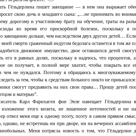
Мать
Гёльдерлина
пишет завещание — в нем она выражает обес
просит свою дочь и младшего сына: „…не принимать во вниман
ему дорогому и участливому брату на обучение, траты на разъе
асходы во время его прискорбной болезни, поскольку я по
по завещанию дольше, чем наследством двух других детей… Есл
е моей смерти сраженный недугом бедолага останется в том же п
адобится движимое имущество, двое оставшихся детей смогут
ть его в равных долях, поскольку я надеюсь, что процентов, а
рое он получает, в полной мере хватит, чтобы покрыть все е
в чем не нуждался. Поэтому я обращаюсь к многоуважаемому
следить за тем, чтобы к средствам больного никто не прикасался:
дники смогут предъявить на них свои права… Прошу детей пос
отцом и матерью”.
Писатель Карл
Фарнхаген
фон
Энзе
навещает
Гёльдерлина
в
е изложение этого визита, не лишенное неточностей и ни н
нер отвел меня еще к одному поэту, поэту в самом прямом смыс
о, однако, не встретишь ни при дворе, ни на вечерних ассамбле
внобольных. Меня потрясла новость о том, что
Гёльдерлин
д