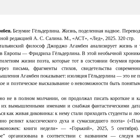
мбен
.
Безумие
Гёльдерлина
. Жизнь, поделенная надвое. Перевод
чной редакцией А. С.
Салина
. М., «АСТ», «Лед», 2025. 320 стр.
итальянский философ Джорджо
Агамбен
анализирует жизнь и 
ов Европы — Фридриха
Гёльдерлина
. В этой необычной хрони
тилетиям жизни поэта, которые тот в состоянии безумия пров
Через письма, фрагменты стихов, свидетельства современ
мышления
Агамбен
показывает: изоляция
Гёльдерлина
— это не пр
кое и поэтическое высказывание о невозможности быть поняты
но не в полном молчании, он продолжал писать короткие и к
я их вымышленными именами и снабжая фантастическими дата
ься как живая диковинка: к нему стали приходить студенты и л
нно реликт классического духа и сумасшедшего поэта» («Пл
оконожек: книги недели» — «Горький», 2025, 5 сентября).
ое” организована в соответствии с названием — следуя м