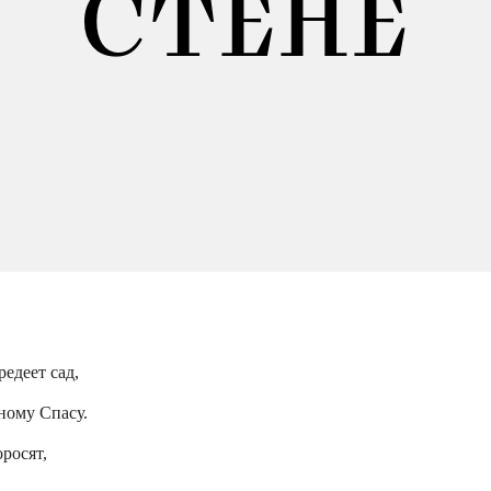
СТЕНЕ
редеет сад,
ному Спасу.
росят,