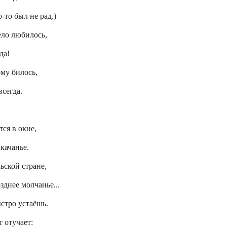
-то был не рад.)
ело любилось,
да!
му билось,
всегда.
тся в окне,
качанье.
ьской стране,
зднее молчанье...
ыстро устаёшь.
т отучает: