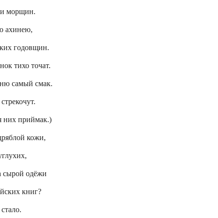
и морщин.
ю ахинею,
ьких годовщин.
нок тихо точат.
дню самый смак.
стрекочут.
я них
приймак
.)
дряблой кожи,
углухих
,
а сырой одёжи
йских книг?
стало.