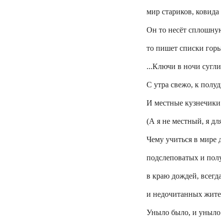
мир стариков,
ковида
Он то несёт сплошну
то пишет списки гор
...Ключи в ночи сугли
С утра свежо, к полу
И местные кузнечики 
(
А
я не местный, я дл
Чему учиться в мире 
подслеповатых и
пол
в краю дождей, всегд
и недочитанных жите
Уныло было, и уныло 