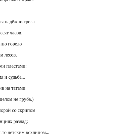
еня надёжно грела
есят часов.
нно горело
м лесов.
ми пластами:
я и судьба...
ив на татами
целом не груба.)
 порой со скрипом —
нциях разлад:
-то детским всхлипом...