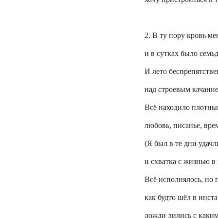
2. В ту пору кровь м
и в сутках было семьд
И лето беспрепятстве
над строевым качание
Всё находило плотны
любовь, писанье, врем
(Я был в те дни удачл
и схватка с жизнью в 
Всё исполнялось, но
как будто шёл в инста
дожди лились с каким