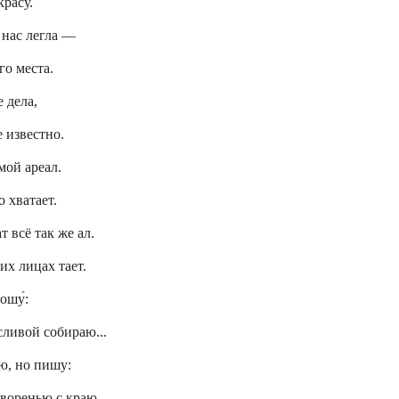
красу.
 нас легла —
го места.
 дела,
е известно.
мой ареал.
 хватает.
ат всё так же ал.
их лицах тает.
ошу́:
ливой собираю...
ю, но пишу:
творенью с краю.