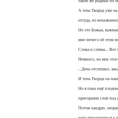
такие же родные по о
А тень Творца уже на
оттуда, из неназванно
Но это Божьи, важные
мне ничего об этом н
Слова и сливы... Вот 
Немного, но мне этого
...День
отспешил
, зак
И тень Творца на наш
Но я пока ещё плодон
пригоршни слов под с
Потом хандрю, хвора
хочу пристроиться к 