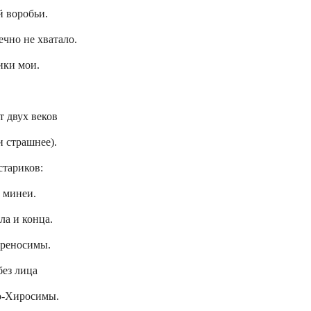
й воробьи.
ечно не хватало.
ики мои.
т двух веков
и страшнее).
стариков:
 минеи.
ла и конца.
ереносимы.
без лица
о-Хиросимы.