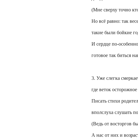
(Мне сверху точно кто
Но всё равно: так вес
такие были бойкие го
И сердце по-особенно
готовое так биться на
3. Уже слегка смеркае
где веток осторожное 
Писать стихи родител
вполслуха слушать по
(Ведь от восторгов б
А нас от них и возрас