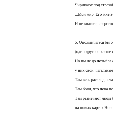
Чирикают под стрехо
...Мой мир. Его мне в
И не хватает, сверстн
5. Опохмелиться бы о
(один другого хлеще 
Но им не до
похмёла
у них свои читальные
Там весь расклад нача
Там боли, что пока п
Там размечают люди 
на новых картах Нов