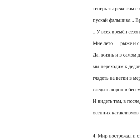
теперь ты реже сам с
пускай фальшивя... Вр
...У всех времён сезо
Мне лето — рыже и с
Да, жизнь и в самом 
мы переходим к дедо
глядеть на ветки в м
следить ворон в бес
И видеть там, в посл
осенних катаклизмов
4. Мир
построжал
и с